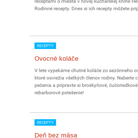
receptami o miesta v novej kuchárskej knihe He
Rodinné recepty. Dnes si ich recepty môžete prip
RECEPTY
Ovocné koláče
V lete vypekáme chutné koláče zo sezónneho ov
ktoré osviežia všetkých členov rodiny. Naberte 
pečenia a pripravte si broskyňové, čučoriedkové
rebarborové potešenie!
RECEPTY
Deň bez mäsa