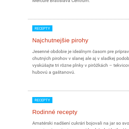
Mercure Bratislava Centrum.
RECEPTY
Najchutnejšie pirohy
Jesenné obdobie je ideálnym časom pre prípra
chutných pirohov v slanej ale aj v sladkej podob
vyskúšajte tri rôzne plnky v pirôžkách – tekvico
hubovú a gaštanovú.
RECEPTY
Rodinné recepty
Amatérski nadšení cukrári bojovali na jar so svo