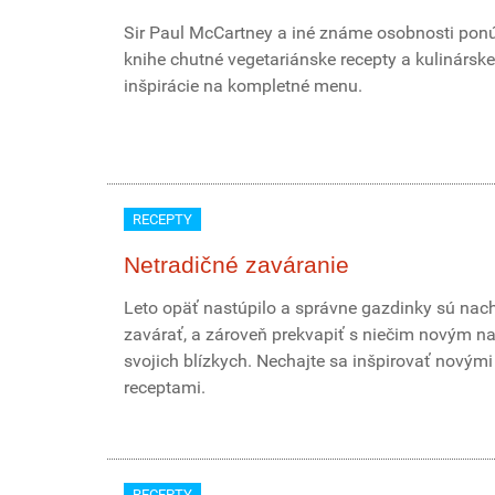
Sir Paul McCartney a iné známe osobnosti pon
knihe chutné vegetariánske recepty a kulinárske
inšpirácie na kompletné menu.
RECEPTY
Netradičné zaváranie
Leto opäť nastúpilo a správne gazdinky sú nac
zavárať, a zároveň prekvapiť s niečim novým na
svojich blízkych. Nechajte sa inšpirovať novými
receptami.
RECEPTY