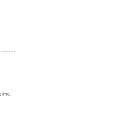
a
 zime.