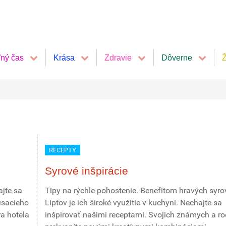
ľný čas
Krása
Zdravie
Dôverne
Ž
RECEPTY
Syrové inšpirácie
jte sa
Tipy na rýchle pohostenie. Benefitom hravých syro
usacieho
Liptov je ich široké využitie v kuchyni. Nechajte sa
a hotela
inšpirovať našimi receptami. Svojich známych a ro