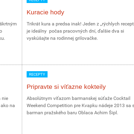
Kuracie hody
aškrtným
Trikrát kura a predsa inak! Jeden z „rýchlych recep
o
je ideálny počas pracovných dní, ďalšie dva si
ku.
vyskúšajte na rodinnej grilovačke.
RECEPTY
Pripravte si víťazne kokteily
 nie
Absolútnym víťazom barmanskej súťaže Cocktail
 ako na
Weekend Competition pre Kvapku nádeje 2013 sa s
barman pražského baru Oblaca Achim Šipl.