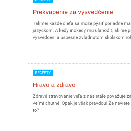
Prekvapenie za vysvedčenie
Takmer každé dieťa sa môže pýšiť poriadne m
jazýčkom. A kedy inokedy mu ulahodiť, ak nie p
vysvedčení a úspešne zvládnutom školskom ro
RECEPTY
Hravo a zdravo
Zdravé stravovanie veľa z nás stále považuje za
veľmi chutné. Opak je však pravdou! Že neviete,
to?