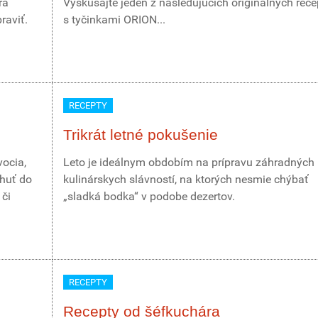
ra
Vyskúšajte jeden z nasledujúcich originálnych rec
raviť.
s tyčinkami ORION...
RECEPTY
Trikrát letné pokušenie
ocia,
Leto je ideálnym obdobím na prípravu záhradných
chuť do
kulinárskych slávností, na ktorých nesmie chýbať
 či
„sladká bodka“ v podobe dezertov.
RECEPTY
Recepty od šéfkuchára