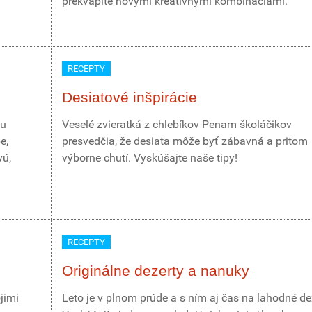
prekvapíte novými kreatívnymi kombináciami.
RECEPTY
Desiatové inšpirácie
vu
Veselé zvieratká z chlebíkov Penam školáčikov
e,
presvedčia, že desiata môže byť zábavná a pritom
vú,
výborne chutí. Vyskúšajte naše tipy!
RECEPTY
Originálne dezerty a nanuky
jimi
Leto je v plnom prúde a s ním aj čas na lahodné de