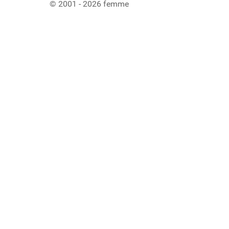
© 2001 - 2026 femme
Ladiaca konzola systému Joomla!
Sedenie
Informácie o profile
Využitie pamäte