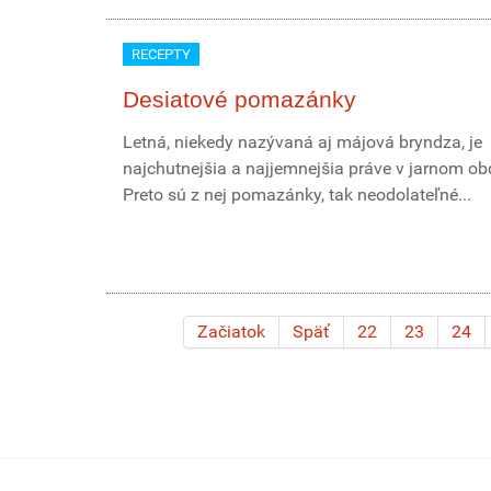
RECEPTY
Desiatové pomazánky
Letná, niekedy nazývaná aj májová bryndza, je
najchutnejšia a najjemnejšia práve v jarnom ob
Preto sú z nej pomazánky, tak neodolateľné...
Začiatok
Späť
22
23
24