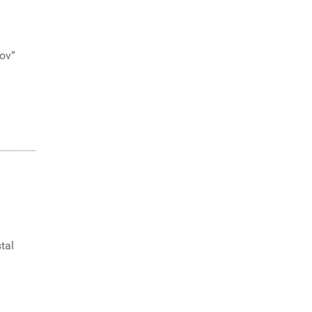
tov“
tal