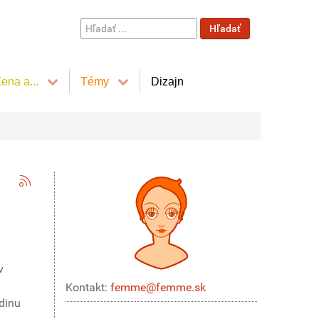
Hľadať
Hľadať
...
ena a...
Témy
Dizajn
v
Kontakt:
femme@femme.sk
dinu