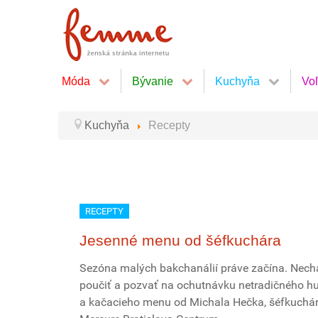
Móda
Bývanie
Kuchyňa
Vo
Kuchyňa
Recepty
RECEPTY
Jesenné menu od šéfkuchára
Sezóna malých bakchanálií práve začína. Necha
poučiť a pozvať na ochutnávku netradičného h
a kačacieho menu od Michala Hečka, šéfkuchár