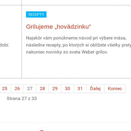
RECEPTY
Grilujeme „hovädzinku“
Najskôr vám ponúkneme návod pri výbere mäsa,
dobí.
následne recepty, po ktorých si oblížete všetky prst
nakoniec novinky zo sveta Weber grilov.
25
26
27
28
29
30
31
Ďalej
Koniec
Strana 27 z 33