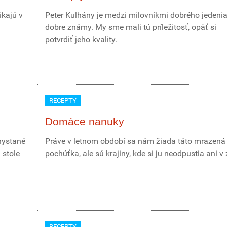
úkajú v
Peter Kulhány je medzi milovníkmi dobrého jedeni
dobre známy. My sme mali tú príležitosť, opäť si
potvrdiť jeho kvality.
RECEPTY
Domáce nanuky
hystané
Práve v letnom období sa nám žiada táto mrazená
 stole
pochúťka, ale sú krajiny, kde si ju neodpustia ani v
RECEPTY