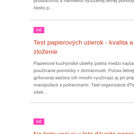
produktivitu a namiesto vytúženej letnej poho
často p...
INÉ
Test papierových utierok - kvalita a
zloženie
Papierové kuchynské utierky patria medzi najča
používané pomôcky v domácnosti. Počas letnej
grilovacej sezóny ich mnohí využívajú aj pri prí
manipulácii s potravinami. Test organizácie dT
však...
INÉ
Na tieto veci si v lete dávajte pozo