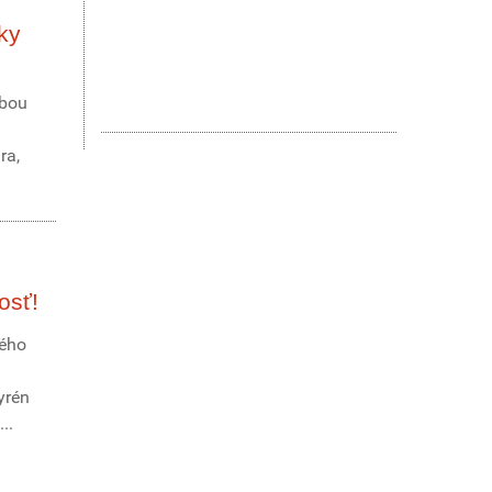
ky
ebou
ra,
osť!
ného
yrén
..