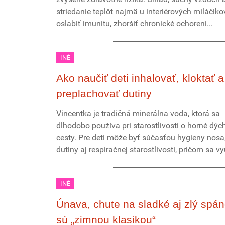
striedanie teplôt najmä u interiérových miláčik
oslabiť imunitu, zhoršiť chronické ochoreni...
INÉ
Ako naučiť deti inhalovať, kloktať a
preplachovať dutiny
Vincentka je tradičná minerálna voda, ktorá sa
dlhodobo používa pri starostlivosti o horné dýc
cesty. Pre deti môže byť súčasťou hygieny nosa,
dutiny aj respiračnej starostlivosti, pričom sa vy
INÉ
Únava, chute na sladké aj zlý spán
sú „zimnou klasikou“