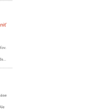
niť
ťov.
s...
mäse
Ale