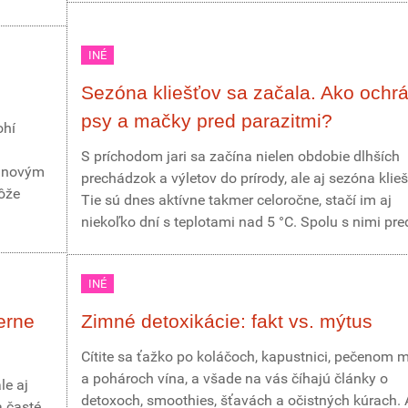
INÉ
Sezóna kliešťov sa začala. Ako ochrá
psy a mačky pred parazitmi?
ohí
S príchodom jari sa začína nielen obdobie dlhších
vinovým
prechádzok a výletov do prírody, ale aj sezóna klieš
ôže
Tie sú dnes aktívne takmer celoročne, stačí im aj
niekoľko dní s teplotami nad 5 °C. Spolu s nimi pred
INÉ
erne
Zimné detoxikácie: fakt vs. mýtus
Cítite sa ťažko po koláčoch, kapustnici, pečenom 
a pohároch vína, a všade na vás číhajú články o
le aj
detoxoch, smoothies, šťavách a očistných kúrach. 
a časté