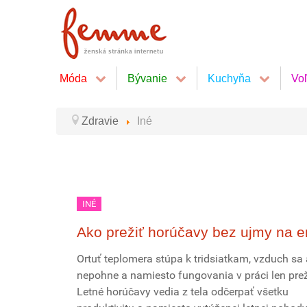
Móda
Bývanie
Kuchyňa
Vo
Zdravie
Iné
INÉ
Ako prežiť horúčavy bez ujmy na e
Ortuť teplomera stúpa k tridsiatkam, vzduch sa 
nepohne a namiesto fungovania v práci len preží
Letné horúčavy vedia z tela odčerpať všetku