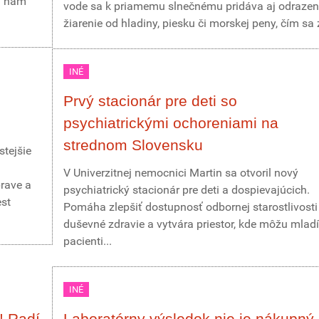
dy nám
vode sa k priamemu slnečnému pridáva aj odraze
žiarenie od hladiny, piesku či morskej peny, čím sa z
INÉ
Prvý stacionár pre deti so
psychiatrickými ochoreniami na
strednom Slovensku
stejšie
V Univerzitnej nemocnici Martin sa otvoril nový
prave a
psychiatrický stacionár pre deti a dospievajúcich.
est
Pomáha zlepšiť dostupnosť odbornej starostlivosti
duševné zdravie a vytvára priestor, kde môžu mladí
pacienti...
INÉ
r! Radí
Laboratórny výsledok nie je nákupný