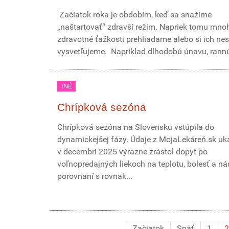
Začiatok roka je obdobím, keď sa snažíme
„naštartovať“ zdravší režim. Napriek tomu mno
zdravotné ťažkosti prehliadame alebo si ich ne
vysvetľujeme. Napríklad dlhodobú únavu, rannú
INÉ
Chrípková sezóna
Chrípková sezóna na Slovensku vstúpila do
dynamickejšej fázy. Údaje z MojaLekáreň.sk uka
v decembri 2025 výrazne zrástol dopyt po
voľnopredajných liekoch na teplotu, bolesť a n
porovnaní s rovnak...
Začiatok
Späť
1
2