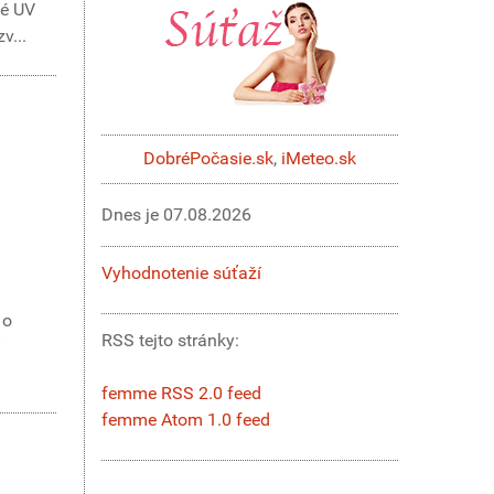
né UV
v...
DobréPočasie.sk
,
iMeteo.sk
Dnes je
07.08.2026
Vyhodnotenie súťaží
 o
RSS tejto stránky:
femme RSS 2.0 feed
femme Atom 1.0 feed