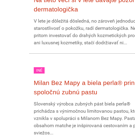
dermatologička
V lete je dôležitá dôsledná, no zároveň jednodu
starostlivosť o pokožku, radí dermatologička. 
pritom investovať do drahých kozmetických pr
ani luxusnej kozmetiky, stačí dodržiavať ni...
INÉ
Milan Bez Mapy a biela perla® pri
spoločnú zubnú pastu
Slovenský výrobca zubných pást biela perla®
prichádza s výnimočnou limitovanou pastou, kt
vznikla v spolupráci s Milanom Bez Mapy. Past
obsahom matche je inšpirovaná cestovaním a 
sviežos...