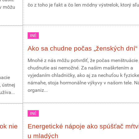
čo z toho je fakt a čo len módny výstrelok, ktorý sľu
ov môžu
INÉ
Ako sa chudne počas „ženských dní“
Mnohé z nás môžu potvrdiť, že počas menštruácie 
chudnutie asi nemožné. Za našim maškrtením a
vyjedaním chladničky, ako aj za nechuťou k fyzicke
hacie
námahe, stoja hormonálne výkyvy v našom tele. N
 ústnej
organiz...
užíva...
INÉ
ok nie
Energetické nápoje ako spúšťač mŕtv
u mladých