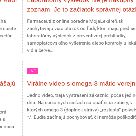
zoznam. Je to začiatok správnej otáz
chá
Farmaceuti z online poradne MojaLekáreň.sk
Nemusíte
zachytávajú viac otázok od ľudí, ktorí majú pred s
ocedúr
laboratórny výsledok z preventívnej prehliadky,
samoplatcovského vyšetrenia alebo kontroly u leká
vidia červe...
INÉ
nášajú
Virálne video s omega-3 mätie verejn
Jedno video, traja vystrašení zákazníci počas jedi
dňa. Na sociálnych sieťach sa opäť šíria zábery, v
ktorých omega-3 (doplnok stravy) „rozleptá“ polyst
orá
*/. Ľudia začínajú pochybovať, či nemôže poškodiť.
a s
prináša