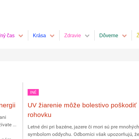
ľný čas
Krása
Zdravie
Dôverne
Ž
INÉ
nergii
UV žiarenie môže bolestivo poškodiť
rohovku
ani
vate ...
Letné dni pri bazéne, jazere či mori sú pre mnohýc
symbolom oddychu. Odborníci však upozorňujú, že