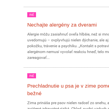
INÉ
Nechajte alergény za dverami
Alergie môžu zasiahnuť oveľa hlbšie, než si mn
uvedomujú – ovplyvňujú nielen dýchanie, ale aj
pokožku, trávenie a psychiku. „Kontakt s potra
alergénom nemusí vyvolať reakciu hneď, telo m
zareagovať...
INÉ
Prechladnutie u psa je v zime pom
bežné
Zima prináša pre psov nielen radosť zo snehu, a
zvýšené zdravotné riziká. Chlad, suchý vzduch 