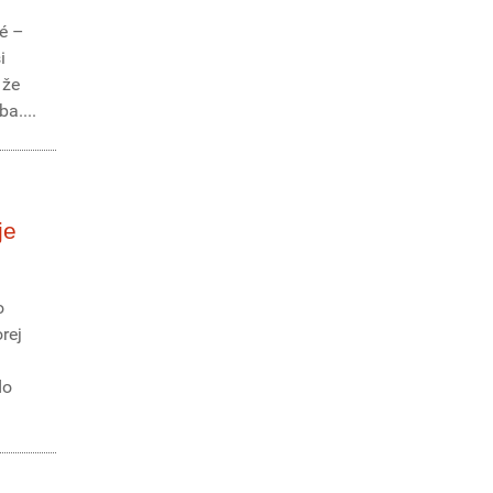
é –
i
 že
a....
je
o
rej
do