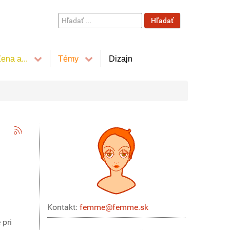
Hľadať
Hľadať
...
ena a...
Témy
Dizajn
Kontakt:
femme@femme.sk
h
 pri