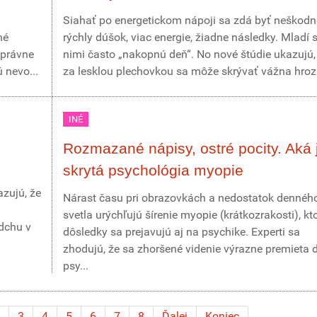
Siahať po energetickom nápoji sa zdá byť neškodn
hé
rýchly dúšok, viac energie, žiadne následky. Mladí s
správne
nimi často „nakopnú deň“. No nové štúdie ukazujú,
 nevo...
za lesklou plechovkou sa môže skrývať vážna hrozb
INÉ
Rozmazané nápisy, ostré pocity. Aká 
skrytá psychológia myopie
zujú, že
Nárast času pri obrazovkách a nedostatok dennéh
svetla urýchľujú šírenie myopie (krátkozrakosti), kto
ádchu v
dôsledky sa prejavujú aj na psychike. Experti sa
zhodujú, že sa zhoršené videnie výrazne premieta 
psy...
3
4
5
6
7
8
Ďalej
Koniec