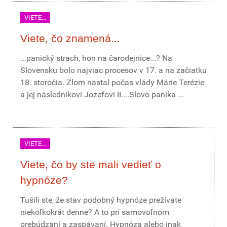
VIETE...
Viete, čo znamená...
...panický strach, hon na čarodejnice...? Na
Slovensku bolo najviac procesov v 17. a na začiatku
18. storočia. Zlom nastal počas vlády Márie Terézie
a jej následníkovi Jozefovi II....Slovo panika ...
VIETE...
Viete, čo by ste mali vedieť o
hypnóze?
Tušili ste, že stav podobný hypnóze prežívate
niekoľkokrát denne? A to pri samovoľnom
prebúdzaní a zaspávaní. Hypnóza alebo inak