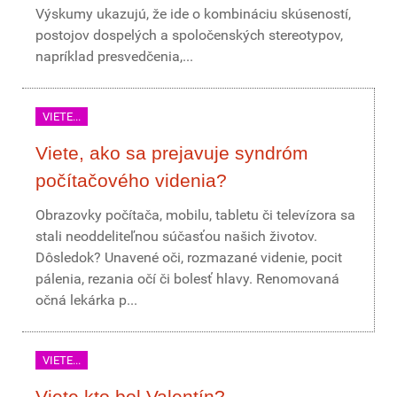
Výskumy ukazujú, že ide o kombináciu skúseností,
postojov dospelých a spoločenských stereotypov,
napríklad presvedčenia,...
VIETE...
Viete, ako sa prejavuje syndróm
počítačového videnia?
Obrazovky počítača, mobilu, tabletu či televízora sa
stali neoddeliteľnou súčasťou našich životov.
Dôsledok? Unavené oči, rozmazané videnie, pocit
pálenia, rezania očí či bolesť hlavy. Renomovaná
očná lekárka p...
VIETE...
Viete kto bol Valentín?