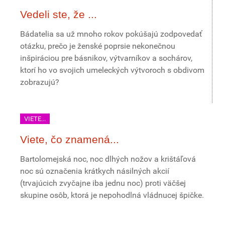
Vedeli ste, že ...
Bádatelia sa už mnoho rokov pokúšajú zodpovedať
otázku, prečo je ženské poprsie nekonečnou
inšpiráciou pre básnikov, výtvarníkov a sochárov,
ktorí ho vo svojich umeleckých výtvoroch s obdivom
zobrazujú?
VIETE...
Viete, čo znamená...
Bartolomejská noc, noc dlhých nožov a krištáľová
noc sú označenia krátkych násilných akcií
(trvajúcich zvyčajne iba jednu noc) proti väčšej
skupine osôb, ktorá je nepohodlná vládnucej špičke.