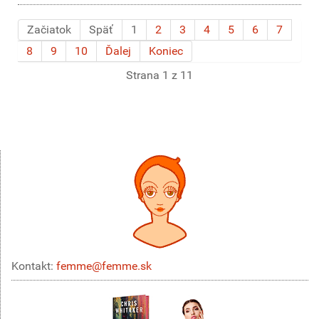
Začiatok
Späť
1
2
3
4
5
6
7
8
9
10
Ďalej
Koniec
Strana 1 z 11
Kontakt:
femme@femme.sk