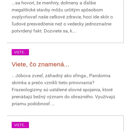
...sa hovorí, že menhiry, dolmeny a ďalšie
megalitické stavby môžu určitým spôsobom
ovplyvňovať naše celkové zdravie, hoci ide skôr o
ľudové presvedčenie než o vedecky jednoznačne
potvrdený fakt. Dozviete sa, k...
VIETE...
Viete, čo znamená...
.. Jóbova zvesť, záhadný ako sfinga., Pandorina
skrinka a prečo vznikli tieto prirovnania?
Frazeologizmy sú ustálené slovné spojenia, ktoré
prenášajú bežný význam do obrazného. Využívajú
priamu podobnosť ...
VIETE...