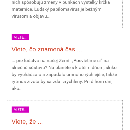
nich spôsobujú zmeny v bunkách výstelky krčka
maternice. Ľudský papilomavírus je bežným
vírusom a objavu...
VIETE...
Viete, čo znamená čas ...
... pre ľudstvo na našej Zemi. „Posvietime si“ na
slnečnú sústavu? Na planéte s kratším dňom, slnko
by vychádzalo a zapadalo omnoho rýchlejšie, takže
rytmus života by sa zdal zrýchlený. Pri dlhom dni,
ako...
VIETE...
Viete, že ...