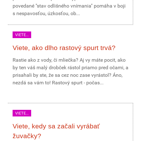
povedané "stav odlišného vnímania" pomáha v boji
s nespavosťou, úzkosťou, ob...
VIETE...
Viete, ako dlho rastový spurt trvá?
Rastie ako z vody, či mliečka? Aj vy máte pocit, ako
by ten váš malý drobček rástol priamo pred očami, a
prisahali by ste, že sa cez noc zase vyrástol? Áno,
nezdá sa vám to! Rastový spurt - počas...
VIETE...
Viete, kedy sa začali vyrábať
žuvačky?