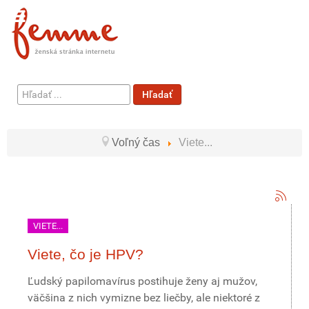
Hľadať
Hľadať
...
Voľný čas
Viete...
VIETE...
Viete, čo je HPV?
Ľudský papilomavírus postihuje ženy aj mužov,
väčšina z nich vymizne bez liečby, ale niektoré z