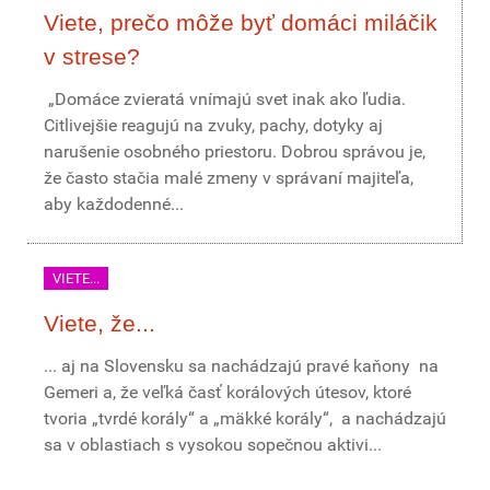
Viete, prečo môže byť domáci miláčik
v strese?
„Domáce zvieratá vnímajú svet inak ako ľudia.
Citlivejšie reagujú na zvuky, pachy, dotyky aj
narušenie osobného priestoru. Dobrou správou je,
že často stačia malé zmeny v správaní majiteľa,
aby každodenné...
VIETE...
Viete, že...
... aj na Slovensku sa nachádzajú pravé kaňony na
Gemeri a, že veľká časť korálových útesov, ktoré
tvoria „tvrdé korály“ a „mäkké korály“, a nachádzajú
sa v oblastiach s vysokou sopečnou aktivi...