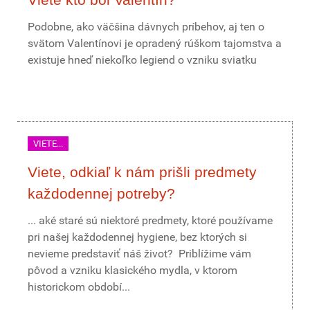
Podobne, ako väčšina dávnych príbehov, aj ten o
svätom Valentínovi je opradený rúškom tajomstva a
existuje hneď niekoľko legiend o vzniku sviatku
VIETE...
Viete, odkiaľ k nám prišli predmety
každodennej potreby?
... aké staré sú niektoré predmety, ktoré používame
pri našej každodennej hygiene, bez ktorých si
nevieme predstaviť náš život? Priblížime vám
pôvod a vzniku klasického mydla, v ktorom
historickom období...