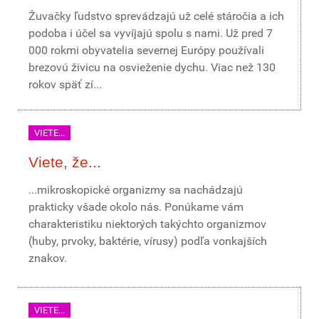
Žuvačky ľudstvo sprevádzajú už celé stáročia a ich
podoba i účel sa vyvíjajú spolu s nami. Už pred 7
000 rokmi obyvatelia severnej Európy používali
brezovú živicu na osvieženie dychu. Viac než 130
rokov späť zí...
VIETE...
Viete, že...
...mikroskopické organizmy sa nachádzajú
prakticky všade okolo nás. Ponúkame vám
charakteristiku niektorých takýchto organizmov
(huby, prvoky, baktérie, vírusy) podľa vonkajších
znakov.
VIETE...