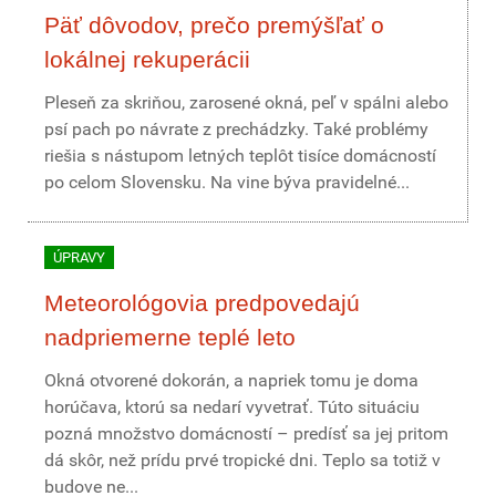
Päť dôvodov, prečo premýšľať o
lokálnej rekuperácii
Pleseň za skriňou, zarosené okná, peľ v spálni alebo
psí pach po návrate z prechádzky. Také problémy
riešia s nástupom letných teplôt tisíce domácností
po celom Slovensku. Na vine býva pravidelné...
ÚPRAVY
Meteorológovia predpovedajú
nadpriemerne teplé leto
Okná otvorené dokorán, a napriek tomu je doma
horúčava, ktorú sa nedarí vyvetrať. Túto situáciu
pozná množstvo domácností – predísť sa jej pritom
dá skôr, než prídu prvé tropické dni. Teplo sa totiž v
budove ne...