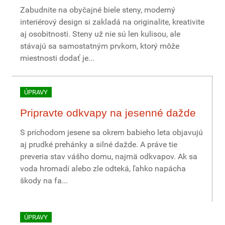
Zabudnite na obyčajné biele steny, moderný
interiérový design si zakladá na originalite, kreativite
aj osobitnosti. Steny už nie sú len kulisou, ale
stávajú sa samostatným prvkom, ktorý môže
miestnosti dodať je...
ÚPRAVY
Pripravte odkvapy na jesenné dažde
S príchodom jesene sa okrem babieho leta objavujú
aj prudké prehánky a silné dažde. A práve tie
preveria stav vášho domu, najmä odkvapov. Ak sa
voda hromadí alebo zle odteká, ľahko napácha
škody na fa...
ÚPRAVY