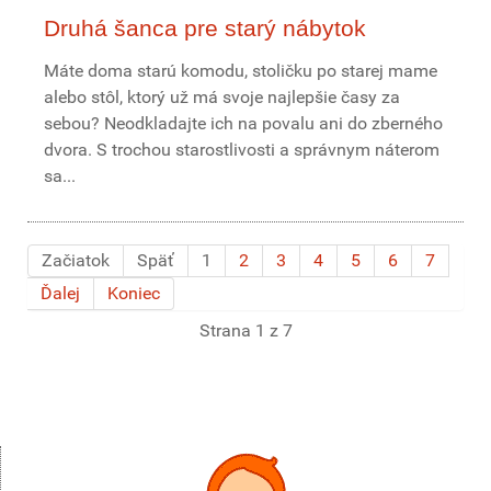
Druhá šanca pre starý nábytok
Máte doma starú komodu, stoličku po starej mame
alebo stôl, ktorý už má svoje najlepšie časy za
sebou? Neodkladajte ich na povalu ani do zberného
dvora. S trochou starostlivosti a správnym náterom
sa...
Začiatok
Späť
1
2
3
4
5
6
7
Ďalej
Koniec
Strana 1 z 7