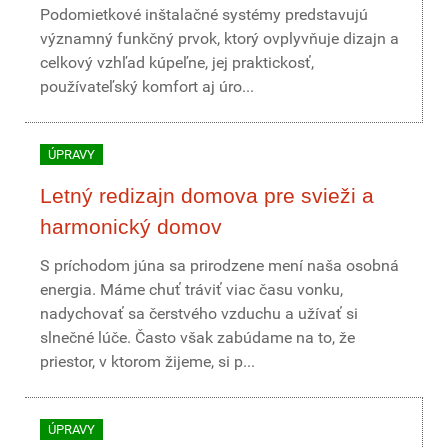
Podomietkové inštalačné systémy predstavujú
významný funkčný prvok, ktorý ovplyvňuje dizajn a
celkový vzhľad kúpeľne, jej praktickosť,
používateľský komfort aj úro...
ÚPRAVY
Letný redizajn domova pre svieži a
harmonický domov
S príchodom júna sa prirodzene mení naša osobná
energia. Máme chuť tráviť viac času vonku,
nadychovať sa čerstvého vzduchu a užívať si
slnečné lúče. Často však zabúdame na to, že
priestor, v ktorom žijeme, si p...
ÚPRAVY