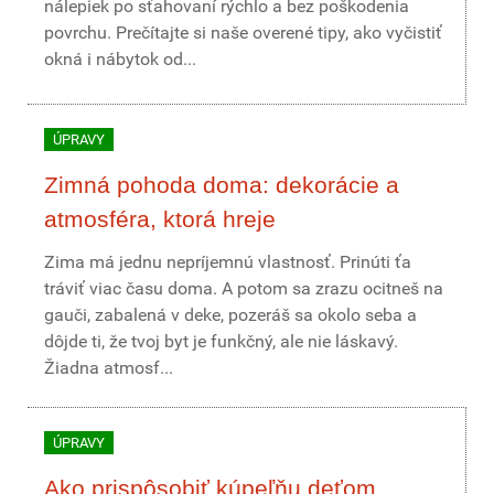
nálepiek po sťahovaní rýchlo a bez poškodenia
povrchu. Prečítajte si naše overené tipy, ako vyčistiť
okná i nábytok od...
ÚPRAVY
Zimná pohoda doma: dekorácie a
atmosféra, ktorá hreje
Zima má jednu nepríjemnú vlastnosť. Prinúti ťa
tráviť viac času doma. A potom sa zrazu ocitneš na
gauči, zabalená v deke, pozeráš sa okolo seba a
dôjde ti, že tvoj byt je funkčný, ale nie láskavý.
Žiadna atmosf...
ÚPRAVY
Ako prispôsobiť kúpeľňu deťom,