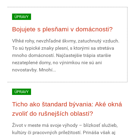
ÚPRAVY
Bojujete s plesňami v domácnosti?
Vlhké rohy, nevzhľadné škvrny, zatuchnutý vzduch.
To sú typické znaky plesní, s ktorými sa stretáva
mnoho domácností. Najčastejšie trápia staršie
nezateplené domy, no výnimkou nie sú ani
novostavby. Mnohí...
ÚPRAVY
Ticho ako štandard bývania: Aké okná
zvoliť do rušnejších oblastí?
Život v meste má svoje výhody – blízkosť služieb,
kultúry či pracovných príležitostí. Prináša však aj