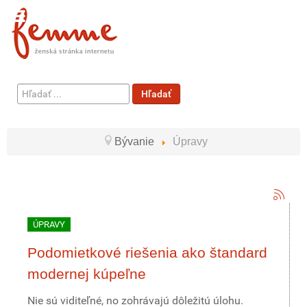
Hľadať
Hľadať
...
Bývanie
Úpravy
ÚPRAVY
Podomietkové riešenia ako štandard
modernej kúpeľne
Nie sú viditeľné, no zohrávajú dôležitú úlohu.