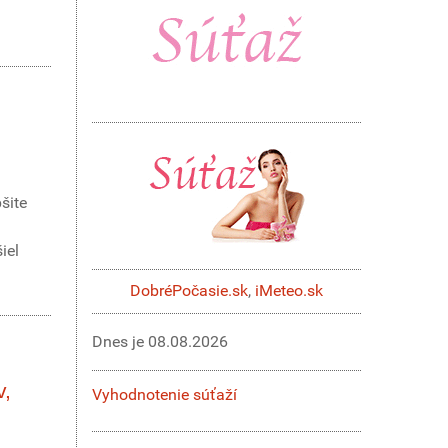
šite
iel
DobréPočasie.sk
,
iMeteo.sk
Dnes je
08.08.2026
v,
Vyhodnotenie súťaží