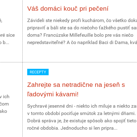
Váš domáci kouč pri pečení
,
Závideli ste niekedy profi kuchárom, čo všetko do
pripraviť a báli ste sa do niečoho ťažkého pustiť s
oré síce
doma? Francúzske Millefeuille bolo pre vás niečo
 b...
nepredstaviteľné? A čo napríklad Baci di Dama, kvá
RECEPTY
Zahrejte sa netradične na jeseň s
ľadovými kávami!
v ich
iečom
Sychravé jesenné dni - niekto ich miluje a niekto z
 ako
v tomto období pociťuje smútok za letnými dňami.
Dobrá správa je, že existuje spôsob ako spojiť tieto
ročné obdobia. Jednoducho si len pripra...