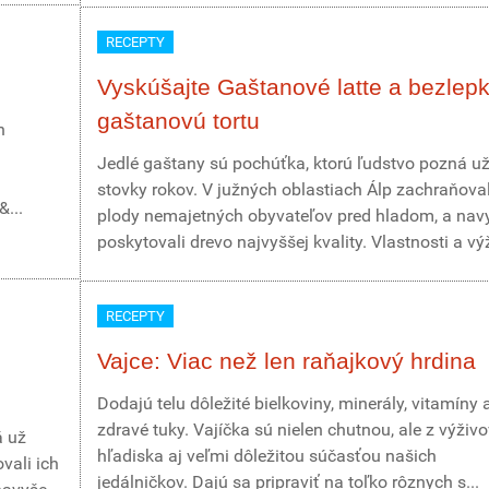
RECEPTY
Vyskúšajte Gaštanové latte a bezlep
gaštanovú tortu
h
Jedlé gaštany sú pochúťka, ktorú ľudstvo pozná u
stovky rokov. V južných oblastiach Álp zachraňoval
&...
plody nemajetných obyvateľov pred hladom, a nav
poskytovali drevo najvyššej kvality. Vlastnosti a výž
RECEPTY
Vajce: Viac než len raňajkový hrdina
Dodajú telu dôležité bielkoviny, minerály, vitamíny 
zdravé tuky. Vajíčka sú nielen chutnou, ale z výživ
á už
hľadiska aj veľmi dôležitou súčasťou našich
vali ich
jedálničkov. Dajú sa pripraviť na toľko rôznych s...