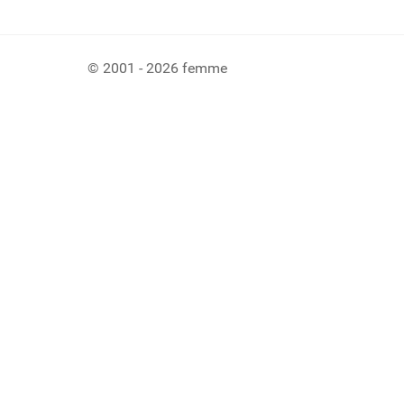
© 2001 - 2026 femme
Ladiaca konzola systému Joomla!
Sedenie