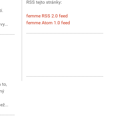
RSS tejto stránky:
í.
femme RSS 2.0 feed
femme Atom 1.0 feed
y...
 to,
ený
ež...