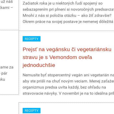
e už náš
Začiatok roka je u niektorých ľudí spojený so
tkami –
sebazaprením pri plnení si novoročných predsavzat
Mnohí z nás si položia otázku – ako žiť zdravšie?
Okrem práce na svojej postave je nemenej dôležitá v
RECEPTY
Prejsť na vegánsku či vegetariánsku
stravu je s Vemondom oveľa
jednoduchšie
dzame za
 pár
Nemusíte byť stopercentný vegán ani vegetarián na
sku
aby ste prišli na chuť novým veciam. Menej zaťaž
organizmus predsa uvíta každý, bez ohľadu na
stravovacie návyky. V novembri je na to ideálna príl
RECEPTY