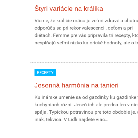
Štyri variácie na králika
Vieme, že králičie mäso je veľmi zdravé a chutné
odporúča sa pri rekonvalescencii, deťom a pri
diétach. Femme pre vás pripravila tri recepty, kt
nespĺňajú veľmi nízko kalorické hodnoty, ale o to
RECEPTY
Jesenná harmónia na tanieri
Kulinárske umenie sa od gazdinky ku gazdinke 
kuchyniach rôzni. Jeseň ich ale predsa len v n
spája. Typickou potravinou pre toto obdobie je,
inak, tekvica. V Lidli nájdete viac...