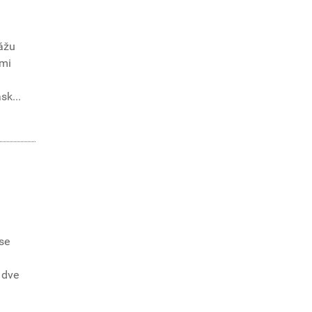
kážu
ami
sk...
ase
 dve