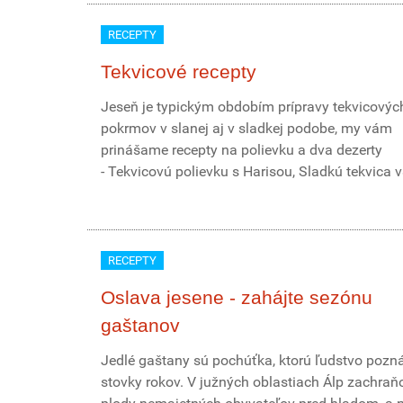
RECEPTY
Tekvicové recepty
Jeseň je typickým obdobím prípravy tekvicovýc
pokrmov v slanej aj v sladkej podobe, my vám
prinášame recepty na polievku a dva dezerty
- Tekvicovú polievku s Harisou, Sladkú tekvica v
RECEPTY
Oslava jesene - zahájte sezónu
gaštanov
Jedlé gaštany sú pochúťka, ktorú ľudstvo pozn
stovky rokov. V južných oblastiach Álp zachraňo