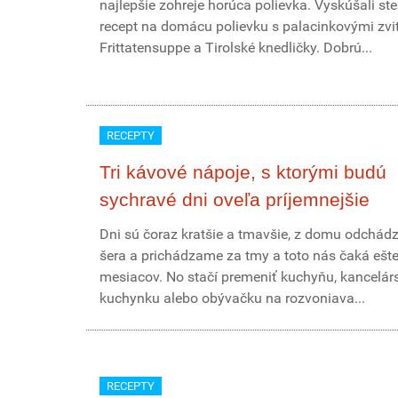
najlepšie zohreje horúca polievka. Vyskúšali st
recept na domácu polievku s palacinkovými zvi
Frittatensuppe a Tirolské knedličky. Dobrú...
RECEPTY
Tri kávové nápoje, s ktorými budú
sychravé dni oveľa príjemnejšie
Dni sú čoraz kratšie a tmavšie, z domu odchá
šera a prichádzame za tmy a toto nás čaká ešte
mesiacov. No stačí premeniť kuchyňu, kancelár
kuchynku alebo obývačku na rozvoniava...
RECEPTY