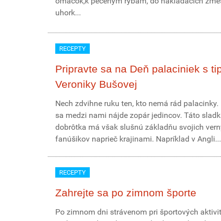
omáčok,k pečeným rybám, do nakladacích zmes
uhork...
RECEPTY
Pripravte sa na Deň palaciniek s ti
Veroniky Bušovej
Nech zdvihne ruku ten, kto nemá rád palacinky. I
sa medzi nami nájde zopár jedincov. Táto slad
dobrôtka má však slušnú základňu svojich ver
fanúšikov naprieč krajinami. Napríklad v Angli...
RECEPTY
Zahrejte sa po zimnom športe
Po zimnom dni strávenom pri športových aktivi