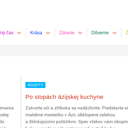
ľný čas
Krása
Zdravie
Dôverne
Ž
RECEPTY
Po stopách ázijskej kuchyne
 Rimania
Zatvorte oči a zhlboka sa nadýchnite. Predstavte si
celej
malebné mestečko v Ázii, obklopené zeleňou
 do
a žblnkajúcimi potôčikmi. Spev vtákov vám obopí