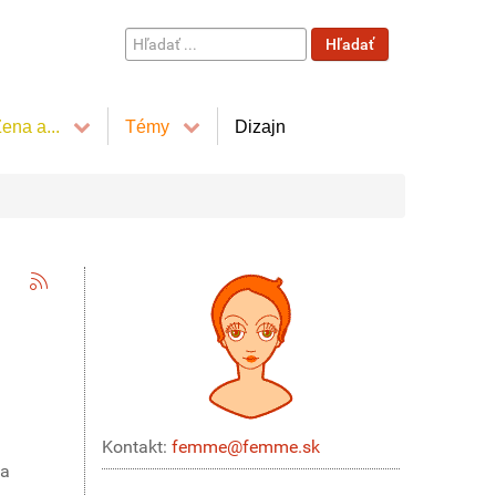
Hľadať
Hľadať
...
ena a...
Témy
Dizajn
Kontakt:
femme@femme.sk
na