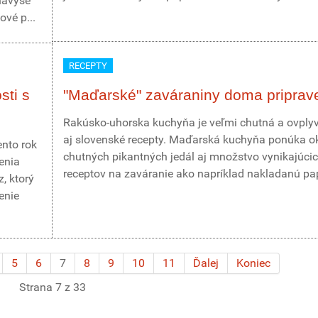
navyše
ové p...
RECEPTY
sti s
"Maďarské" zaváraniny doma priprav
Rakúsko-uhorska kuchyňa je veľmi chutná a ovplyv
aj slovenské recepty. Maďarská kuchyňa ponúka 
nto rok
chutných pikantných jedál aj množstvo vynikajúci
enia
receptov na zaváranie ako napríklad nakladanú pap
, ktorý
enie
5
6
7
8
9
10
11
Ďalej
Koniec
Strana 7 z 33