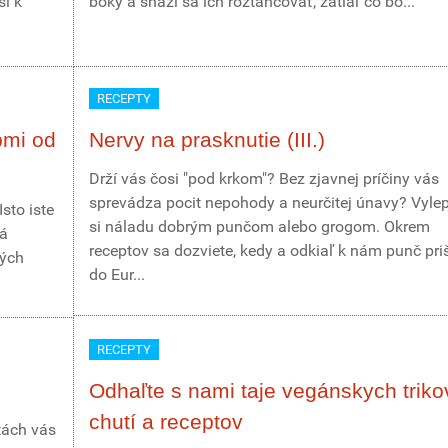
í k
boky a snaží sa ich roztancovať, zatiaľ čo bo...
RECEPTY
pmi od
Nervy na prasknutie (III.)
Drží vás čosi "pod krkom"? Bez zjavnej príčiny vás
sprevádza pocit nepohody a neurčitej únavy? Vylep
sto iste
si náladu dobrým punčom alebo grogom. Okrem
ká
receptov sa dozviete, kedy a odkiaľ k nám punč priš
ných
do Eur...
RECEPTY
Odhaľte s nami taje vegánskych triko
chutí a receptov
tách vás