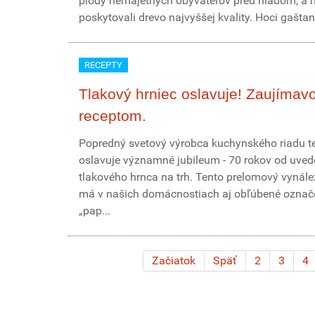
plody nemajetných obyvateľov pred hladom, a 
poskytovali drevo najvyššej kvality. Hoci gaštan
RECEPTY
Tlakový hrniec oslavuje! Zaujímavo
receptom.
Popredný svetový výrobca kuchynského riadu te
oslavuje významné jubileum - 70 rokov od uved
tlakového hrnca na trh. Tento prelomový vynález
má v našich domácnostiach aj obľúbené označ
„pap...
Začiatok
Späť
2
3
4