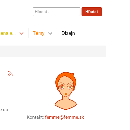
Hľadať
Hľadať
...
ena a...
Témy
Dizajn
e do
Kontakt:
femme@femme.sk