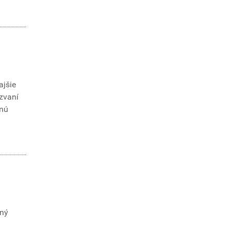
ajšie
ozvaní
šnú
kný