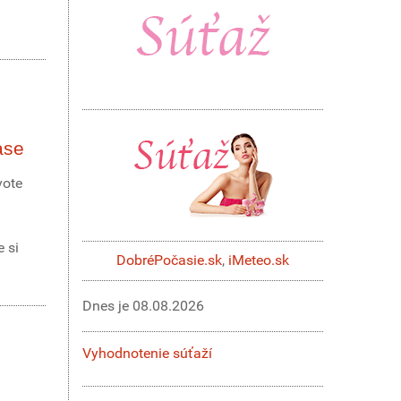
ase
vote
 si
DobréPočasie.sk
,
iMeteo.sk
Dnes je
08.08.2026
Vyhodnotenie súťaží