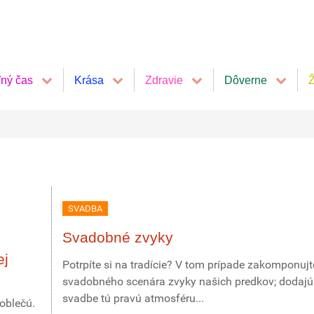
ľný čas
Krása
Zdravie
Dôverne
Ž
SVADBA
Svadobné zvyky
ej
Potrpíte si na tradície? V tom prípade zakomponujt
svadobného scenára zvyky našich predkov; dodajú
svadbe tú pravú atmosféru...
 oblečú.