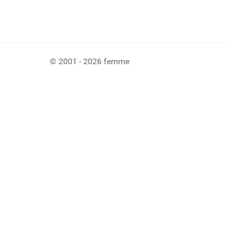
© 2001 - 2026 femme
Ladiaca konzola systému Joomla!