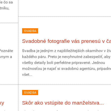
le čo sa
tníku,
SVADBA
Svadobné fotografie vás prenesú v č
 Poznáte
Svadba je jedným z najdôležitejších okamihov v ži
ávnym a
každého páru. Preto je nevyhnutné zabezpečiť, aby
všetky detaily boli perfektne pripravené. Jednou
možnosťou je najať si svadobnú agentúru, prípadne
všet...
SVADBA
ky
Skôr ako vstúpite do manželstva...