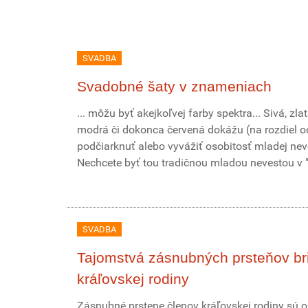
SVADBA
Svadobné šaty v znameniach
... môžu byť akejkoľvej farby spektra... Sivá, zlat
modrá či dokonca červená dokážu (na rozdiel od
podčiarknuť alebo vyvážiť osobitosť mladej nev
Nechcete byť tou tradičnou mladou nevestou v "
SVADBA
Tajomstvá zásnubných prsteňov bri
kráľovskej rodiny
Zásnubné prstene členov kráľovskej rodiny sú 