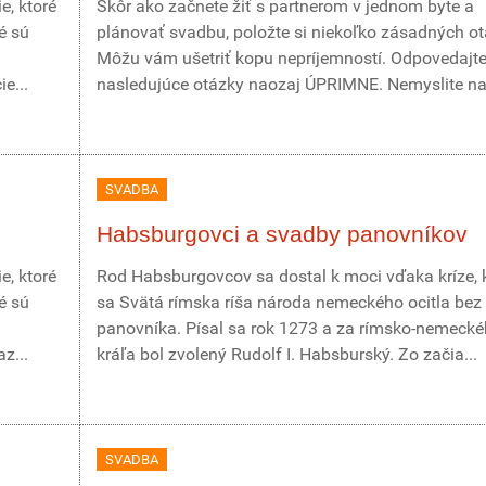
e, ktoré
Skôr ako začnete žiť s partnerom v jednom byte a
é sú
plánovať svadbu, položte si niekoľko zásadných ot
Môžu vám ušetriť kopu nepríjemností. Odpovedajt
e...
nasledujúce otázky naozaj ÚPRIMNE. Nemyslite na 
SVADBA
Habsburgovci a svadby panovníkov
e, ktoré
Rod Habsburgovcov sa dostal k moci vďaka kríze, 
é sú
sa Svätá rímska ríša národa nemeckého ocitla bez
panovníka. Písal sa rok 1273 a za rímsko-nemeck
z...
kráľa bol zvolený Rudolf I. Habsburský. Zo začia...
SVADBA