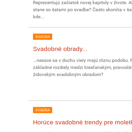
Reprezentujú začiatok novej kapitoly v živote. A
stane so šatami po svadbe? Často skončia v ša
kde...
SVADBA
Svadobné obrady...
...nesúce sa v duchu viery majú rôznu podobu.
základné rozdiely medzi kresťanským, pravosl
židovským svadobným obradom?
SVADBA
Horúce svadobné trendy pre molet