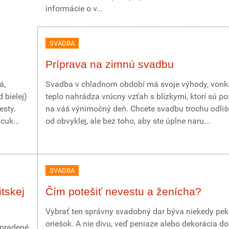
informácie o v...
SVADBA
Príprava na zimnú svadbu
á,
Svadba v chladnom období má svoje výhody, vonk
 bielej)
teplo nahrádza vrúcny vzťah s blízkymi, ktorí sú p
esty.
na váš výnimočný deň. Chcete svadbu trochu odli
cuk...
od obvyklej, ale bez toho, aby ste úplne naru...
SVADBA
tskej
Čím potešiť nevestu a ženícha?
Vybrať ten správny svadobný dar býva niekedy pe
oriešok. A nie divu, veď peniaze alebo dekorácia do
opradené