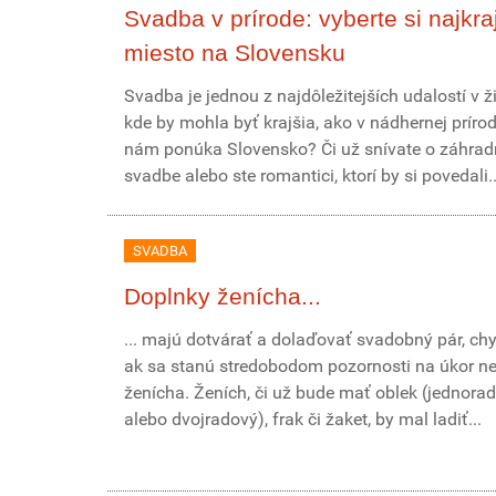
Svadba v prírode: vyberte si najkra
miesto na Slovensku
Svadba je jednou z najdôležitejších udalostí v ž
kde by mohla byť krajšia, ako v nádhernej prírod
nám ponúka Slovensko? Či už snívate o záhrad
svadbe alebo ste romantici, ktorí by si povedali..
SVADBA
Doplnky ženícha...
... majú dotvárať a dolaďovať svadobný pár, ch
ak sa stanú stredobodom pozornosti na úkor ne
ženícha. Ženích, či už bude mať oblek (jednora
alebo dvojradový), frak či žaket, by mal ladiť...