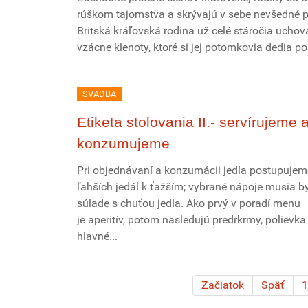
rúškom tajomstva a skrývajú v sebe nevšedné p
Britská kráľovská rodina už celé stáročia ucho
vzácne klenoty, ktoré si jej potomkovia dedia po 
SVADBA
Etiketa stolovania II.- servírujeme 
konzumujeme
Pri objednávaní a konzumácii jedla postupujem
ľahších jedál k ťažším; vybrané nápoje musia by
súlade s chuťou jedla. Ako prvý v poradí menu
je aperitív, potom nasledujú predrkrmy, polievka 
hlavné...
Začiatok
Späť
1