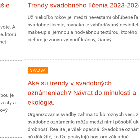
jšie
Trendy svadobného líčenia 2023-202
Už niekoľko rokov je medzi nevestami obľúbené ľ
svadobné líčenie, rovnako je vyhľadávaný nevidite
ivote. A
make-up s jemnou a hodvábnou textúrou, ktorého
e, ktorú
cieľom je znovu vytvoriť krásny, žiarivý ...
nej
.
SVADBA
Aké sú trendy v svadobných
oznámeniach? Návrat do minulosti a
ybou je
ekológia.
vesty a
dový
Organizovanie svadby zahŕňa toľko rôznych vecí, ž
svadobné oznámenia môžu medzi nimi pôsobiť ak
drobnosť. Realita je však opačná. Svadobné ozná
sú dôležité, keďže poskytujú hosťom základné