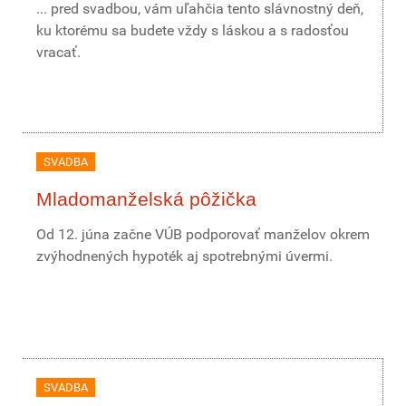
... pred svadbou, vám uľahčia tento slávnostný deň,
ku ktorému sa budete vždy s láskou a s radosťou
vracať.
SVADBA
Mladomanželská pôžička
Od 12. júna začne VÚB podporovať manželov okrem
zvýhodnených hypoték aj spotrebnými úvermi.
SVADBA