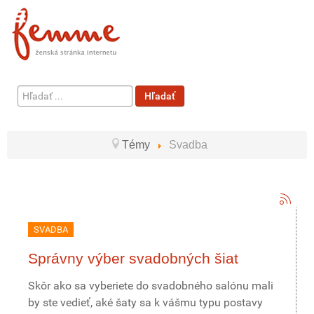
Hľadať
Hľadať
...
Témy
Svadba
SVADBA
Správny výber svadobných šiat
Skôr ako sa vyberiete do svadobného salónu mali
by ste vedieť, aké šaty sa k vášmu typu postavy