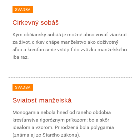
SVADBA
Cirkevný sobáš
Kým občiansky sobáš je možné absolvovať viackrát
za život, cirkev chápe manželstvo ako doživotný
sľub a kresťan smie vstúpiť do zväzku manželského
iba raz.
SVADBA
Sviatosť manželská
Monogamia nebola hneď od raného obdobia
kresťanstva rigoróznym príkazom; bola skôr
ideálom a vzorom. Prirodzená bola polygamia
(známa aj zo Starého zákona).