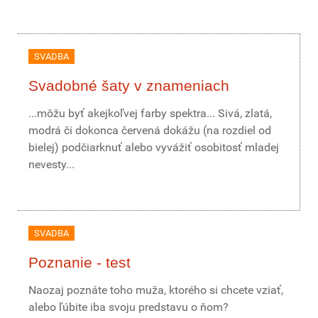
SVADBA
Svadobné šaty v znameniach
...môžu byť akejkoľvej farby spektra... Sivá, zlatá,
modrá či dokonca červená dokážu (na rozdiel od
bielej) podčiarknuť alebo vyvážiť osobitosť mladej
nevesty...
SVADBA
Poznanie - test
Naozaj poznáte toho muža, ktorého si chcete vziať,
alebo ľúbite iba svoju predstavu o ňom?