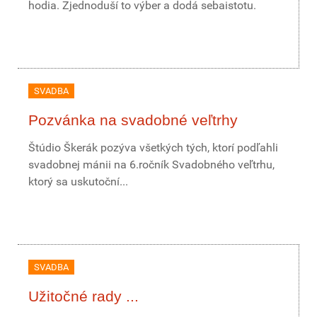
hodia. Zjednoduší to výber a dodá sebaistotu.
SVADBA
Pozvánka na svadobné veľtrhy
Štúdio Škerák pozýva všetkých tých, ktorí podľahli
svadobnej mánii na 6.ročník Svadobného veľtrhu,
ktorý sa uskutoční...
SVADBA
Užitočné rady ...