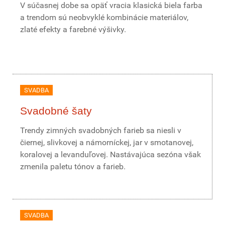
V súčasnej dobe sa opäť vracia klasická biela farba
a trendom sú neobvyklé kombinácie materiálov,
zlaté efekty a farebné výšivky.
SVADBA
Svadobné šaty
Trendy zimných svadobných farieb sa niesli v
čiernej, slivkovej a námorníckej, jar v smotanovej,
koralovej a levanduľovej. Nastávajúca sezóna však
zmenila paletu tónov a farieb.
SVADBA