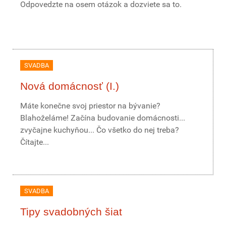
Odpovedzte na osem otázok a dozviete sa to.
SVADBA
Nová domácnosť (I.)
Máte konečne svoj priestor na bývanie?
Blahoželáme! Začína budovanie domácnosti...
zvyčajne kuchyňou... Čo všetko do nej treba?
Čítajte...
SVADBA
Tipy svadobných šiat