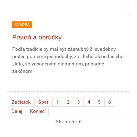
SVADBA
Prsteň a obrúčky
Podľa tradície by mal byť zásnubný či svadobný
prsteň pomerne jednoduchý, zo žltého alebo bieleho
zlata, so zasadeným diamantom, prípadne
zirkónom.
Začiatok
Späť
1
2
3
4
5
6
Ďalej
Koniec
Strana 5 z 6