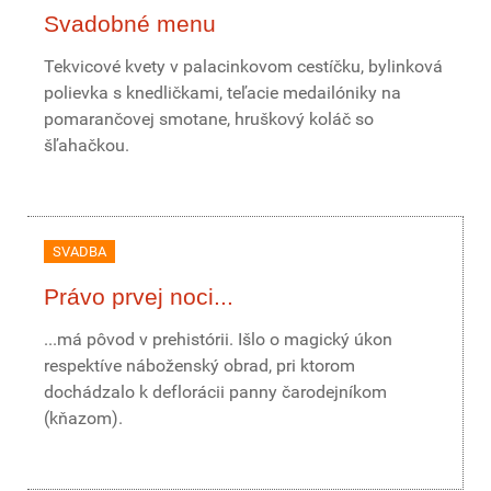
Svadobné menu
Tekvicové kvety v palacinkovom cestíčku, bylinková
polievka s knedličkami, teľacie medailóniky na
pomarančovej smotane, hruškový koláč so
šľahačkou.
SVADBA
Právo prvej noci...
...má pôvod v prehistórii. Išlo o magický úkon
respektíve náboženský obrad, pri ktorom
dochádzalo k deflorácii panny čarodejníkom
(kňazom).