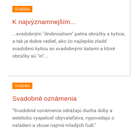
SVADBA
K najvýznamnejším...
...svadobným "drobnostiam" patria obrúčky a kytica;
a tak je dobre vedieť, ako čo najlepšie zladiť
svadobnú kyticu so svadobnými šatami a ktoré
obrúčky sú "in"...
SVADBA
Svadobné oznámenia
"Svadobné oznámenia odrážajú ducha doby a
estetickú vyspelosť obyvateľstva; vypovedajú o
naladení a vkuse najmä mladých ľudí."