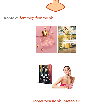
Kontakt:
femme@femme.sk
DobréPočasie.sk
,
iMeteo.sk