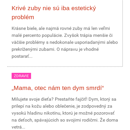
Krivé zuby nie sú iba estetický
problém
Krásne biele, ale najmä rovné zuby má len veľmi
malé percento populácie. Zvyšok trápia menšie či
väčšie problémy s nedokonale usporiadanými alebo
prekríženými zubami. O nápravu je vhodné
postarať...
ZDRAVIE
„Mama, otec nám ten dym smrdí“
Milujete svoje dieťa? Prestaňte fajčiť! Dym, ktorý sa
prilepí na kožu alebo oblečenie, je zodpovedný za
vysokú hladinu nikotínu, ktorú je možné pozorovať
na deťoch, spávajúcich so svojimi rodičmi. Že doma
vetrá...