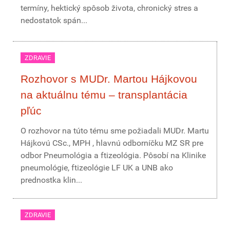
termíny, hektický spôsob života, chronický stres a
nedostatok spán...
ZDRAVIE
Rozhovor s MUDr. Martou Hájkovou
na aktuálnu tému – transplantácia
pľúc
O rozhovor na túto tému sme požiadali MUDr. Martu
Hájkovú CSc., MPH , hlavnú odborníčku MZ SR pre
odbor Pneumológia a ftizeológia. Pôsobí na Klinike
pneumológie, ftizeológie LF UK a UNB ako
prednostka klin...
ZDRAVIE