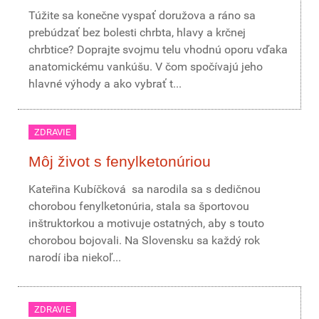
Túžite sa konečne vyspať doružova a ráno sa
prebúdzať bez bolesti chrbta, hlavy a krčnej
chrbtice? Doprajte svojmu telu vhodnú oporu vďaka
anatomickému vankúšu. V čom spočívajú jeho
hlavné výhody a ako vybrať t...
ZDRAVIE
Môj život s fenylketonúriou
Kateřina Kubíčková sa narodila sa s dedičnou
chorobou fenylketonúria, stala sa športovou
inštruktorkou a motivuje ostatných, aby s touto
chorobou bojovali. Na Slovensku sa každý rok
narodí iba niekoľ...
ZDRAVIE