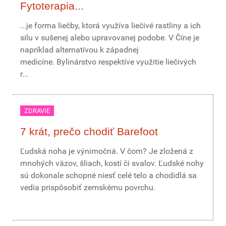
Fytoterapia...
...je forma liečby, ktorá využíva liečivé rastliny a ich
silu v sušenej alebo upravovanej podobe. V Číne je
napríklad alternatívou k západnej
medicíne. Bylinárstvo respektíve využitie liečivých
r...
ZDRAVIE
7 krát, prečo chodiť Barefoot
Ľudská noha je výnimočná. V čom? Je zložená z
mnohých väzov, šliach, kostí či svalov. Ľudské nohy
sú dokonale schopné niesť celé telo a chodidlá sa
vedia prispôsobiť zemskému povrchu.