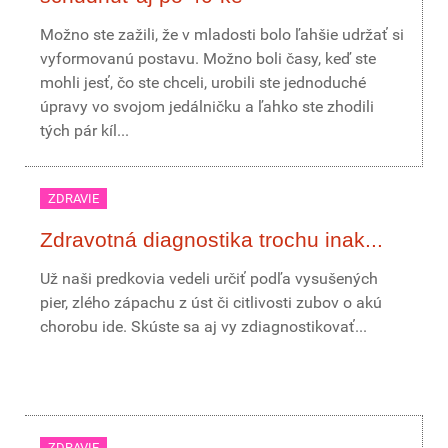
Možno ste zažili, že v mladosti bolo ľahšie udržať si
vyformovanú postavu. Možno boli časy, keď ste
mohli jesť, čo ste chceli, urobili ste jednoduché
úpravy vo svojom jedálničku a ľahko ste zhodili
tých pár kíl...
ZDRAVIE
Zdravotná diagnostika trochu inak...
Už naši predkovia vedeli určiť podľa vysušených
pier, zlého zápachu z úst či citlivosti zubov o akú
chorobu ide. Skúste sa aj vy zdiagnostikovať...
ZDRAVIE