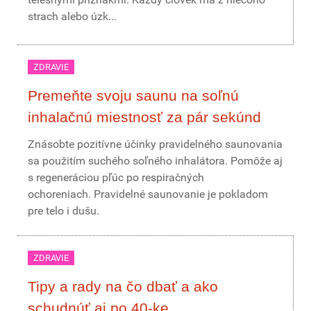
strach alebo úzk...
ZDRAVIE
Premeňte svoju saunu na soľnú
inhalačnú miestnosť za pár sekúnd
Znásobte pozitívne účinky pravidelného saunovania
sa použitím suchého soľného inhalátora. Pomôže aj
s regeneráciou pľúc po respiračných
ochoreniach. Pravidelné saunovanie je pokladom
pre telo i dušu.
ZDRAVIE
Tipy a rady na čo dbať a ako
schudnúť aj po 40-ke