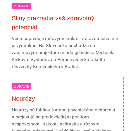
ZDRAVIE
Sliny prezradia váš zdravotný
potenciál
Veda napreduje míľovými krokmi. Zdravotníctvo nie
je výnimkou. Na Slovensko prichádza so
zaujímavým projektom mladá genetička Michaela
Šišková. Vyštudovala Prírodovedeckú fakultu
Univerzity Komenského v Bratisl...
ZDRAVIE
Neurózy
Neurózy sú ľahšou formou psychického ochorenia
a prejavujú sa predovšetkým pocitom
nespokojnosti, úzkosti, nešťastia a rôznymi
telesnými príznakmi. Každý človek má z niečoho