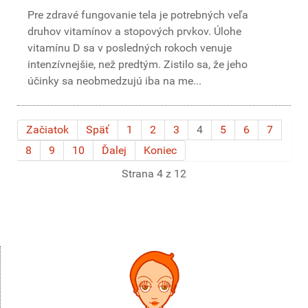
Pre zdravé fungovanie tela je potrebných veľa
druhov vitamínov a stopových prvkov. Úlohe
vitamínu D sa v posledných rokoch venuje
intenzívnejšie, než predtým. Zistilo sa, že jeho
účinky sa neobmedzujú iba na me...
Začiatok
Späť
1
2
3
4
5
6
7
8
9
10
Ďalej
Koniec
Strana 4 z 12