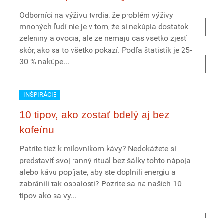
Odborníci na výživu tvrdia, že problém výživy
mnohých ľudí nie je v tom, že si nekúpia dostatok
zeleniny a ovocia, ale že nemajú čas všetko zjesť
skôr, ako sa to všetko pokazí. Podľa štatistík je 25-
30 % nakúpe...
INŠPIRÁCIE
10 tipov, ako zostať bdelý aj bez
kofeínu
Patríte tiež k milovníkom kávy? Nedokážete si
predstaviť svoj ranný rituál bez šálky tohto nápoja
alebo kávu popíjate, aby ste doplnili energiu a
zabránili tak ospalosti? Pozrite sa na našich 10
tipov ako sa vy...