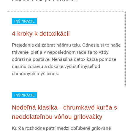
INŠPIRÁCIE
4 kroky k detoxikácii
Prejedanie dá zabrať nášmu telu. Odnesie si to naše
trávenie, pleť a v neposlednom rade sa to vždy
odrazí na postave. Nenásilná detoxikácia pomôže
nášmu zdraviu a dokáže vyčistiť myseľ od
chmúrnych myšlienok.
INŠPIRÁCIE
Nedeľná klasika - chrumkavé kurča s
neodolateľnou vôňou grilovačky
Kurča rozhodne patrí medzi obľúbené grilované