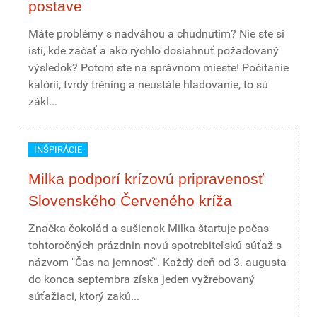
postave
Máte problémy s nadváhou a chudnutím? Nie ste si
istí, kde začať a ako rýchlo dosiahnuť požadovaný
výsledok? Potom ste na správnom mieste! Počítanie
kalórií, tvrdý tréning a neustále hladovanie, to sú
zákl...
INŠPIRÁCIE
Milka podporí krízovú pripravenosť
Slovenského Červeného kríža
Značka čokolád a sušienok Milka štartuje počas
tohtoročných prázdnin novú spotrebiteľskú súťaž s
názvom "Čas na jemnosť". Každý deň od 3. augusta
do konca septembra získa jeden vyžrebovaný
súťažiaci, ktorý zakú...