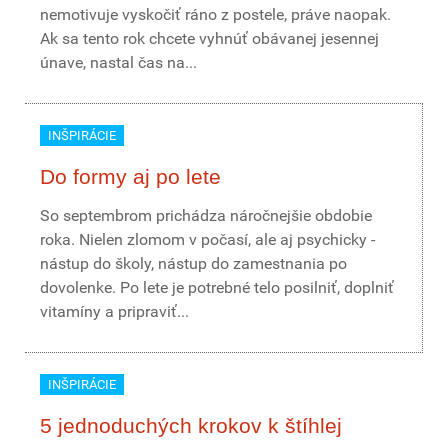
nemotivuje vyskočiť ráno z postele, práve naopak.
Ak sa tento rok chcete vyhnúť obávanej jesennej
únave, nastal čas na...
INŠPIRÁCIE
Do formy aj po lete
So septembrom prichádza náročnejšie obdobie
roka. Nielen zlomom v počasí, ale aj psychicky -
nástup do školy, nástup do zamestnania po
dovolenke. Po lete je potrebné telo posilniť, doplniť
vitamíny a pripraviť...
INŠPIRÁCIE
5 jednoduchých krokov k štíhlej