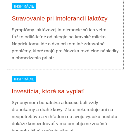
INŠPIRÁCIE
Stravovanie pri intolerancii laktózy
Symptómy laktózovej intolerancie sú len veľmi
ťažko odlíšiteľné od alergie na kravské mlieko.
Napriek tomu ide o dva celkom iné zdravotné
problémy, ktoré majú pre človeka rozdielne následky
a obmedzenia pri str...
INŠPIRÁCIE
Investícia, ktorá sa vyplatí
Synonymom bohatstva a luxusu boli vždy
drahokamy a drahé kovy. Zlato nekoroduje ani sa
neopotrebúva a vzhľadom na svoju vysokú hustotu
dokáže koncentrovať v malom objeme značnú
hodnotu. Fľaša prémiového al...