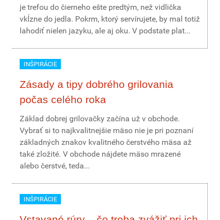
je trefou do čierneho ešte predtým, než vidlička
vkĺzne do jedla. Pokrm, ktorý servírujete, by mal totiž
lahodiť nielen jazyku, ale aj oku. V podstate plat...
INŠPIRÁCIE
Zásady a tipy dobrého grilovania
počas celého roka
Základ dobrej grilovačky začína už v obchode.
Vybrať si to najkvalitnejšie mäso nie je pri poznaní
základných znakov kvalitného čerstvého mäsa až
také zložité. V obchode nájdete mäso mrazené
alebo čerstvé, teda...
INŠPIRÁCIE
Vstavané rúry – čo treba zvážiť pri ich