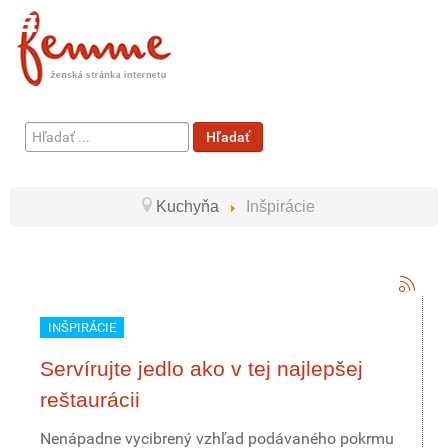
Hľadať
Hľadať
...
Kuchyňa
Inšpirácie
INŠPIRÁCIE
Servírujte jedlo ako v tej najlepšej
reštaurácii
Nenápadne vycibrený vzhľad podávaného pokrmu