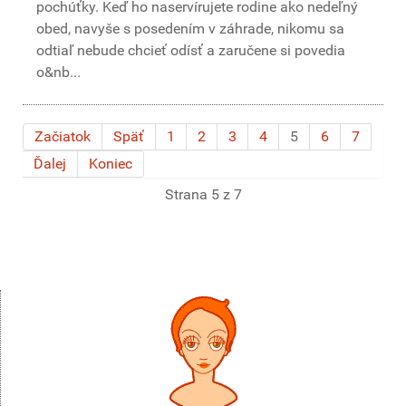
pochúťky. Keď ho naservírujete rodine ako nedeľný
obed, navyše s posedením v záhrade, nikomu sa
odtiaľ nebude chcieť odísť a zaručene si povedia
o&nb...
Začiatok
Späť
1
2
3
4
5
6
7
Ďalej
Koniec
Strana 5 z 7