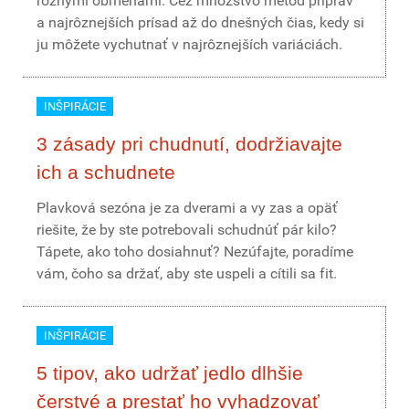
rôznymi obmenami. Cez množstvo metód príprav
a najrôznejších prísad až do dnešných čias, kedy si
ju môžete vychutnať v najrôznejších variáciách.
INŠPIRÁCIE
3 zásady pri chudnutí, dodržiavajte
ich a schudnete
Plavková sezóna je za dverami a vy zas a opäť
riešite, že by ste potrebovali schudnúť pár kilo?
Tápete, ako toho dosiahnuť? Nezúfajte, poradíme
vám, čoho sa držať, aby ste uspeli a cítili sa fit.
INŠPIRÁCIE
5 tipov, ako udržať jedlo dlhšie
čerstvé a prestať ho vyhadzovať