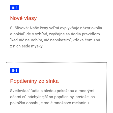
INÉ
Nové vlasy
S. Slivová: Naše ženy veľmi ovplyvňuje názor okolia
a pokiaľ ide o vzhľad, zvyčajne sa riadia pravidlom
"keď nič neurobím, nič nepokazím", vďaka čomu sú
z nich šedé myšky.
INÉ
Popáleniny zo slnka
Svetlovlasí ľudia s bledou pokožkou a modrými
očami sú náchylnejší na popáleniny, pretože ich
pokožka obsahuje malé množstvo melaninu.