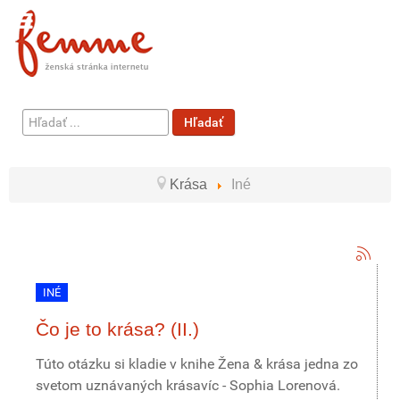
Hľadať
Hľadať
...
Krása
Iné
INÉ
Čo je to krása? (II.)
Túto otázku si kladie v knihe Žena & krása jedna zo
svetom uznávaných krásavíc - Sophia Lorenová.