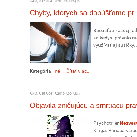
%AM, %17 %041 %2019 %00:%jún
Chyby, ktorých sa dopúšťame pri s
Súčasťou každej jed
sa kedysi právalo r
využívať aj sušičky.
Kategória
Iné
Čítať viac...
%AM, %15 %041 %2019 %00:%jún
Objavila zničujúcu a smrtiacu pr
Psychotriler
Nezves
Kinga. Prináša vzru