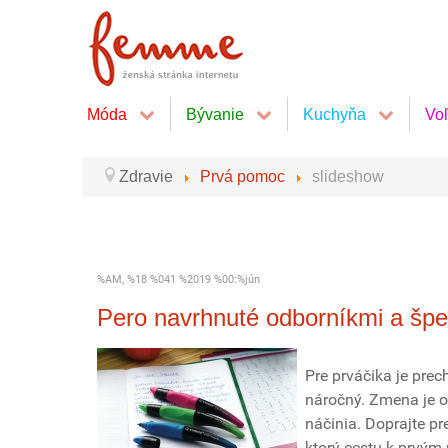
Móda
Bývanie
Kuchyňa
Vo
Zdravie
Prvá pomoc
slideshow
%AM, %18 %041 %2019 %00:%jún
Pero navrhnuté odborníkmi a špe
Pre prváčika je prec
náročný. Zmena je o
náčinia. Doprajte pre
ktorý cestu k prvým