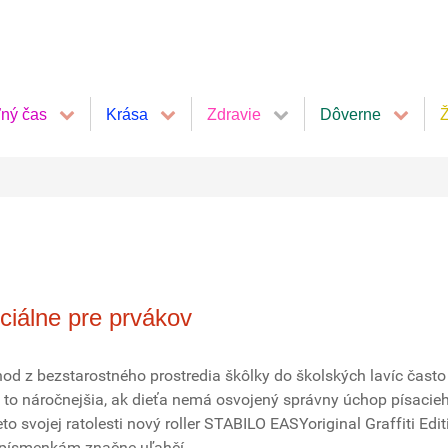
ľný čas
Krása
Zdravie
Dôverne
Ž
ciálne pre prvákov
hod z bezstarostného prostredia škôlky do školských lavíc často
 to náročnejšia, ak dieťa nemá osvojený správny úchop písacie
to svojej ratolesti nový roller STABILO EASYoriginal Graffiti Edit
 písmenkám značne uľahčí.