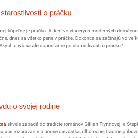
tarostlivosti o práčku
nej kúpeľne je práčka. Aj keď vo viacerých moderných domácno
učne, dnes sa všetko perie v práčke. Dokonca sa začínajú vo veľ
 Akých chýb sa ale dopúšťame pri starostlivosti o práčku?
avdu o svojej rodine
tná
skvele zapadá do tradície románov Gillian Flynnovej a Ste
šujúce rozprávanie o únose dievčatka, dlhoročnej traume príbuz