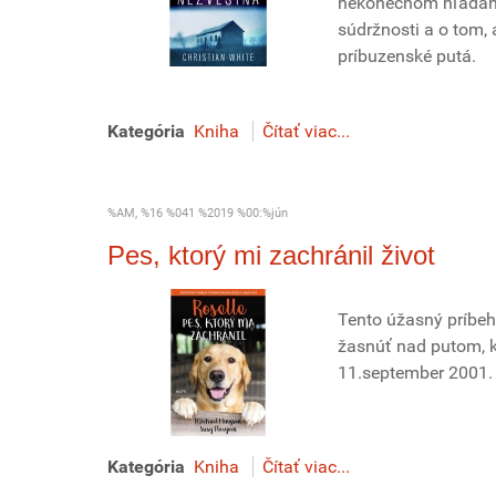
nekonečnom hľadaní
súdržnosti a o tom,
príbuzenské putá.
Kategória
Kniha
Čítať viac...
%AM, %16 %041 %2019 %00:%jún
Pes, ktorý mi zachránil život
Tento úžasný príbeh
žasnúť nad putom, k
11.september 2001.
Kategória
Kniha
Čítať viac...