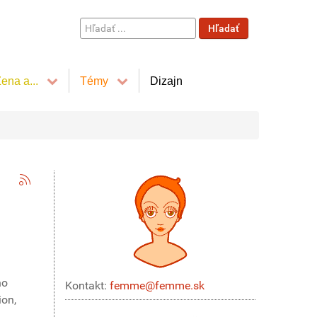
Hľadať
Hľadať
...
ena a...
Témy
Dizajn
ho
Kontakt:
femme@femme.sk
ion,