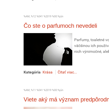
%AM, %12 %041 %2019 %00:%jún
Čo ste o parfumoch nevedeli
Parfumy, toaletné v
väčšinou ich použív
nich výnimočné, aleb
Kategória
Krása
Čítať viac...
%AM, %11 %041 %2019 %00:%jún
Viete aký má význam predpôrodn