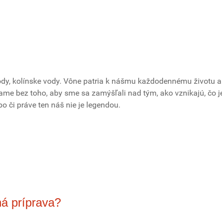
ody, kolínske vody. Vône patria k nášmu každodennému životu a
ame bez toho, aby sme sa zamýšľali nad tým, ako vznikajú, čo j
o či práve ten náš nie je legendou.
á príprava?