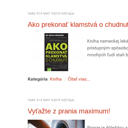
%AM, %14 %041 %2019 %00:%jún
Ako prekonať klamstvá o chudnut
Kniha nemeckej leká
prístupným spôsobom
mnohých ľudí stali 
Kategória
Kniha
Čítať viac...
%AM, %14 %041 %2019 %00:%jún
Vyťažte z prania maximum!
Pranie je dôležitou 