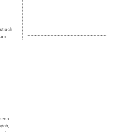
stiach
kom
phena
ných,