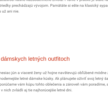
striedky prechádzajú vývojom. Pamätáte si ešte na klasický syp
 už ani nie.
o dámskych letných outfitoch
esiac jún a viaceré ženy už hojne navštevujú obľúbené módne 
jmodernejšie letné dámske kúsky. Ak plánujete oživiť svoj letný š
porúčame vám kúpu tohto oblečenia a zároveň vám poradíme, a
 nich zvládli aj tie najhorúcejšie letné dni.