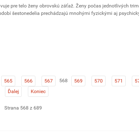
uje pre telo ženy obrovskú záťaž. Ženy počas jednotlivých trim
 období šestonedelia prechádzajú mnohými fyzickými aj psychic
568
565
566
567
569
570
571
5
Ďalej
Koniec
Strana 568 z 689