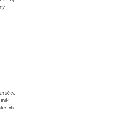
aný
značky,
atník
ko ich