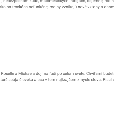
, nebezpečnom kulte, malomestských intrigách, dojemnej rodin
 ako na troskách nefunkčnej rodiny vznikajú nové vzťahy a obn
 Roselle a Michaela dojíma ľudí po celom svete. Chvíľami budet
toré spája človeka a psa v tom najkrajšom zmysle slova. Písal 