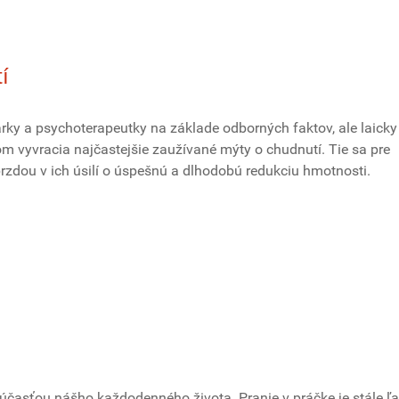
í
rky a psychoterapeutky na základe odborných faktov, ale laicky
 vyvracia najčastejšie zaužívané mýty o chudnutí. Tie sa pre
brzdou v ich úsilí o úspešnú a dlhodobú redukciu hmotnosti.
súčasťou nášho každodenného života. Pranie v práčke je stále ľa