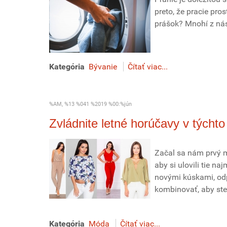
preto, že pracie pro
prášok? Mnohí z nás
Kategória
Bývanie
Čítať viac...
%AM, %13 %041 %2019 %00:%jún
Zvládnite letné horúčavy v týcht
Začal sa nám prvý m
aby si ulovili tie na
novými kúskami, od
kombinovať, aby ste v
Kategória
Móda
Čítať viac...