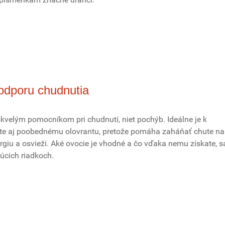
podporu chudnutia
skvelým pomocníkom pri chudnutí, niet pochýb. Ideálne je k
ate aj poobednému olovrantu, pretože pomáha zaháňať chute na
rgiu a osvieži. Aké ovocie je vhodné a čo vďaka nemu získate, s
úcich riadkoch.