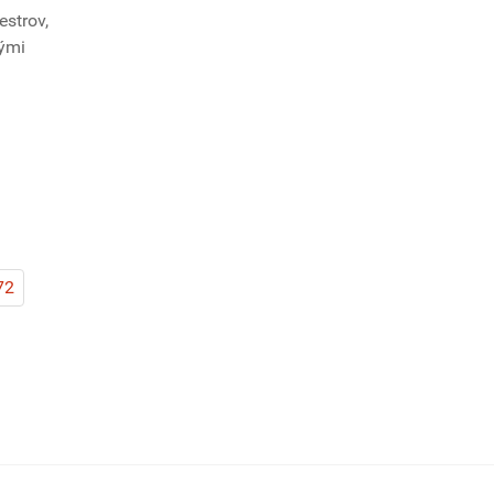
estrov,
kými
72