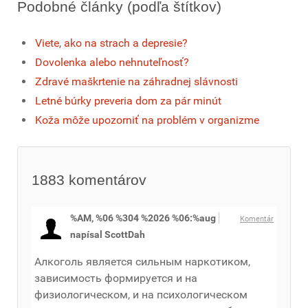
Podobné články (podľa štítkov)
Viete, ako na strach a depresie?
Dovolenka alebo nehnuteľnosť?
Zdravé maškrtenie na záhradnej slávnosti
Letné búrky preveria dom za pár minút
Koža môže upozorniť na problém v organizme
1883
komentárov
%AM, %06 %304 %2026 %06:%aug
Komentár
napísal ScottDah
Алкоголь является сильным наркотиком,
зависимость формируется и на
физиологическом, и на психологическом