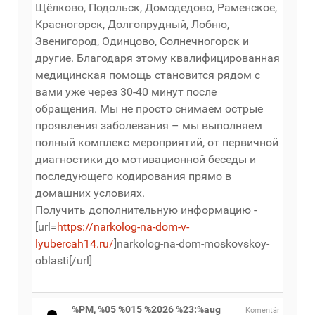
Щёлково, Подольск, Домодедово, Раменское,
Красногорск, Долгопрудный, Лобню,
Звенигород, Одинцово, Солнечногорск и
другие. Благодаря этому квалифицированная
медицинская помощь становится рядом с
вами уже через 30-40 минут после
обращения. Мы не просто снимаем острые
проявления заболевания – мы выполняем
полный комплекс мероприятий, от первичной
диагностики до мотивационной беседы и
последующего кодирования прямо в
домашних условиях.
Получить дополнительную информацию -
[url=
https://narkolog-na-dom-v-
lyubercah14.ru/
]narkolog-na-dom-moskovskoy-
oblasti[/url]
%PM, %05 %015 %2026 %23:%aug
Komentár