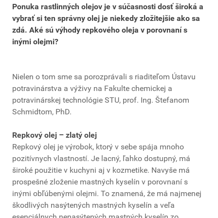
Ponuka rastlinných olejov je v súčasnosti dosť široká a
vybrať si ten správny olej je niekedy zložitejšie ako sa
zdá. Aké sú výhody repkového oleja v porovnaní s
inými olejmi?
Nielen o tom sme sa porozprávali s riaditeľom Ústavu
potravinárstva a výživy na Fakulte chemickej a
potravinárskej technológie STU, prof. Ing. Štefanom
Schmidtom, PhD.
Repkový olej – zlatý olej
Repkový olej je výrobok, ktorý v sebe spája mnoho
pozitívnych vlastností. Je lacný, ľahko dostupný, má
široké použitie v kuchyni aj v kozmetike. Navyše má
prospešné zloženie mastných kyselín v porovnaní s
inými obľúbenými olejmi. To znamená, že má najmenej
škodlivých nasýtených mastných kyselín a veľa
esenciálnych nenasýtených mastných kyselín zo