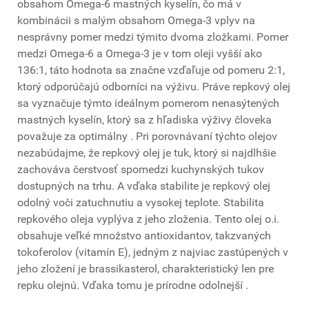
obsahom Omega-6 mastných kyselín, čo má v
kombinácii s malým obsahom Omega-3 vplyv na
nesprávny pomer medzi týmito dvoma zložkami. Pomer
medzi Omega-6 a Omega-3 je v tom oleji vyšší ako
136:1, táto hodnota sa značne vzďaľuje od pomeru 2:1,
ktorý odporúčajú odborníci na výživu. Práve repkový olej
sa vyznačuje týmto ideálnym pomerom nenasýtených
mastných kyselín, ktorý sa z hľadiska výživy človeka
považuje za optimálny . Pri porovnávaní týchto olejov
nezabúdajme, že repkový olej je tuk, ktorý si najdlhšie
zachováva čerstvosť spomedzi kuchynských tukov
dostupných na trhu. A vďaka stabilite je repkový olej
odolný voči zatuchnutiu a vysokej teplote. Stabilita
repkového oleja vyplýva z jeho zloženia. Tento olej o.i.
obsahuje veľké množstvo antioxidantov, takzvaných
tokoferolov (vitamín E), jedným z najviac zastúpených v
jeho zložení je brassikasterol, charakteristický len pre
repku olejnú. Vďaka tomu je prírodne odolnejší .