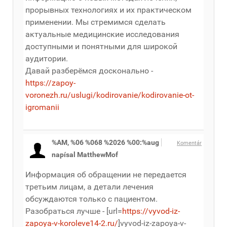
прорывных технологиях и их практическом
применении. Мы стремимся сделать
актуальные медицинские исследования
доступными и понятными для широкой
аудитории.
Давай разберёмся досконально -
https://zapoy-
voronezh.ru/uslugi/kodirovanie/kodirovanie-ot-
igromanii
%AM, %06 %068 %2026 %00:%aug
Komentár
napísal MatthewMof
Информация об обращении не передается
третьим лицам, а детали лечения
обсуждаются только с пациентом.
Разобраться лучше - [url=
https://vyvod-iz-
zapoya-v-koroleve14-2.ru/
]vyvod-iz-zapoya-v-