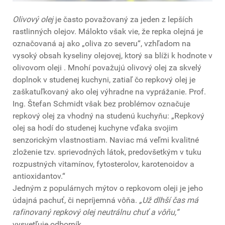
Olivový olej
je často považovaný za jeden z lepších
rastlinných olejov. Málokto však vie, že repka olejná je
označovaná aj ako „oliva zo severu“, vzhľadom na
vysoký obsah kyseliny olejovej, ktorý sa blíži k hodnote v
olivovom oleji . Mnohí považujú olivový olej za skvelý
doplnok v studenej kuchyni, zatiaľ čo repkový olej je
zaškatuľkovaný ako olej výhradne na vyprážanie. Prof.
Ing. Štefan Schmidt však bez problémov označuje
repkový olej za vhodný na studenú kuchyňu: „Repkový
olej sa hodí do studenej kuchyne vďaka svojim
senzorickým vlastnostiam. Naviac má veľmi kvalitné
zloženie tzv. sprievodných látok, predovšetkým v tuku
rozpustných vitamínov, fytosterolov, karotenoidov a
antioxidantov.“
Jedným z populárnych mýtov o repkovom oleji je jeho
údajná pachuť, či nepríjemná vôňa.
„Už dlhší čas má
rafinovaný repkový olej neutrálnu chuť a vôňu,“
vysvetľuje odborník.