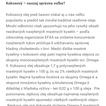
Kokosový – naozaj správna voľba?
Kokosový olej pred časom získal aj u nás veľkú
popularitu a predčil tak mnohé tradičné rastlinné oleje.
Mnohí odborníci však upozorňujú na jeho vysoký obsah
nezdravých nasýtených mastných kyselín – podľa
zdravotnej organizácie EFSA sa zníženie konzumácie
nasýtených tukov pričiňuje k udržiavaniu správnej
hladiny cholesterolu v krvi. Medzi ďalšie mastné
kyseliny v kokosom oleji patrí najmä kyselina olejová zo
skupiny mononasýtených mastných kyselín tzv. Omega-
9. Kokosový olej obsahuje 1,7 g polynasýtených
mastných kyselín v 100 g, čo sú 2% všetkých mastných
kyselín. Najmä kyselina linolová zo skupiny Omega-6 a
stopové množstvo kyseliny α-linolenovej Omega-3
dôležitej z hľadiska výživy– len 0,02 g v 100 g oleja . Pre
porovnanie, repkový olej obsahuje najmenej nasýtených
mastných kyselín spomedzi všetkých rastlinných olejov .
„Repkový olej má dokonalé zloženie Omega-3 mastných