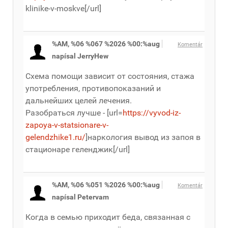
klinike-v-moskve[/url]
%AM, %06 %067 %2026 %00:%aug
Komentár
napísal JerryHew
Схема помощи зависит от состояния, стажа
употребления, противопоказаний и
дальнейших целей лечения.
Разобраться лучше - [url=
https://vyvod-iz-
zapoya-v-statsionare-v-
gelendzhike1.ru/
]наркология вывод из запоя в
стационаре геленджик[/url]
%AM, %06 %051 %2026 %00:%aug
Komentár
napísal Petervam
Когда в семью приходит беда, связанная с