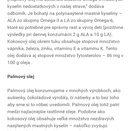
kyselín nedostatkových v našej strave,“ dodáva
odborník. Je bohatý na polynasýtené mastné kyseliny –
ALA zo skupiny Omega-3 a LA zo skupiny Omega-6,
ktoré sú potrebné pre správny rast a vývoj detí (pozitívne
výsledky pri dennej konzumácii 2 g ALA a 10 g LA).
Kokosový olej okrem tuku obsahuje stopové množstvo
vápnika, železa, zinku, vitamínu E a vitamínu K. Tento
olej dodáva aj stopové množstvo fytosterolov – 86 mg v
100 g oleja .
Palmový olej
Palmový olej konzumujeme v mnohých výrobkoch, ako
sušienky, čokoládové výrobky, či nátierky a to bez toho
aby sme si to vôbec uvedomili. Palmový olej totiž patrí
medzi najlacnejšie rastlinné oleje. Podobne ako
kokosový olej obsahuje veľké množstvo nezdravých
nasýtených mastných kyselín – nakoľko zvyšujú