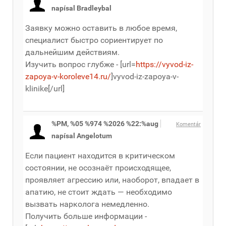
napísal Bradleybal
Заявку можно оставить в любое время,
специалист быстро сориентирует по
дальнейшим действиям.
Изучить вопрос глубже - [url=
https://vyvod-iz-
zapoya-v-koroleve14.ru/
]vyvod-iz-zapoya-v-
klinike[/url]
%PM, %05 %974 %2026 %22:%aug
Komentár
napísal Angelotum
Если пациент находится в критическом
состоянии, не осознаёт происходящее,
проявляет агрессию или, наоборот, впадает в
апатию, не стоит ждать — необходимо
вызвать нарколога немедленно.
Получить больше информации -