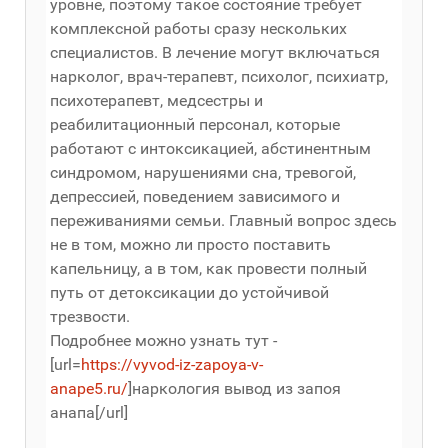
уровне, поэтому такое состояние требует
комплексной работы сразу нескольких
специалистов. В лечение могут включаться
нарколог, врач-терапевт, психолог, психиатр,
психотерапевт, медсестры и
реабилитационный персонал, которые
работают с интоксикацией, абстинентным
синдромом, нарушениями сна, тревогой,
депрессией, поведением зависимого и
переживаниями семьи. Главный вопрос здесь
не в том, можно ли просто поставить
капельницу, а в том, как провести полный
путь от детоксикации до устойчивой
трезвости.
Подробнее можно узнать тут -
[url=
https://vyvod-iz-zapoya-v-
anape5.ru/
]наркология вывод из запоя
анапа[/url]