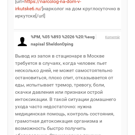
[url=
https://narcolog-na-dom-v-
irkutske6.ru/
]нарколог на дом круглосуточно в
иркутске[/url]
%PM, %05 %893 %2026 %20:%aug
Komentár
napísal SheldonOping
Вывод из запоя в стационаре в Москве
требуется в случаях, когда человек пьет
несколько дней, не может самостоятельно
остановиться, плохо спит, отказывается от
еды, испытывает тремор, тревогу, боли,
скачки давления или признаки острой
интоксикации. В такой ситуации домашнего
ухода часто недостаточно: нужна
медицинская помощь, контроль состояния,
грамотная детоксикация организма и
возможность быстро получить