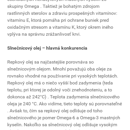
skupiny Omega . Taktiež je bohatým zdrojom
rastlinných sterolov a zdraviu prospešných vitamínov:
vitamínu E, ktorá pomáha pri ochrane buniek pred
oxidačným stresom a vitamínu K, ktorý okrem iného
vplýva na správnu zrážanlivosť krvi.
Slnečnicový olej – hlavná konkurencia
Repkový olej sa najčastejšie porovnáva so
slnečnicovým olejom. Mnohí považujú oba oleje za
rovnako vhodné na používanie pri vysokých teplotách.
Repkový olej má o niečo vyšší bod zadymenia (teda
teplotu, pri ktorej je odolný voči znehodnoteniu, a to
dokonca až 242°C) . Teplota zadymenia slnečnicového
oleja je 240 °C. Ako vidíme, tieto teploty sú porovnateľné
. Avšak to, čím sa repkový olej odlišuje od toho
slnečnicového je pomer Omega-6 a Omega-3 mastných
kyselín. Nakoľko sa slnečnicový olej odlišuje vysokým