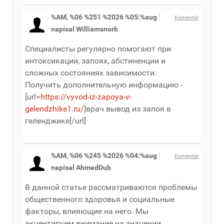
%AM, %06 %251 %2026 %05:%aug
Komentár
napísal Williamsnorb
Специалисты регулярно помогают при
интоксикации, запоях, абстиненции и
сложных состояниях зависимости.
Получить дополнительную информацию -
[url=
https://vyvod-iz-zapoya-v-
gelendzhike1.ru/
]врач вывод из запоя в
геленджике[/url]
%AM, %06 %245 %2026 %04:%aug
Komentár
napísal AhmedDub
В данной статье рассматриваются проблемы
общественного здоровья и социальные
факторы, влияющие на него. Мы
акцентируем внимание на значении