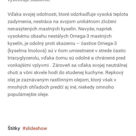
Vďaka svojej odolnosti, ktoré odzrkadľuje vysoká teplota
zadymenia, nestráca na svojom unikátnom zložení
nenasýtených mastných kyselín. Navyše, napriek
vysokému obsahu nestálych Omega-3 mastných
kyselín, je odolný proti skazeniu – častice Omega-3
(kyselina linolová) sú v ňom umiestnené v strede častíc
triacyglycerolu, vďaka čomu sú odolné a chránené pred
vonkajšími vplyvmi . Zároveň sa vďaka svojej neutrálnej
chuti a vôni skvele hodí do studenej kuchyne. Repkový
olej je zaznávaným rastlinným olejom, ktorý však v
mnohých ohľadoch predčí aj iné, niekedy omnoho
populárnejšie oleje.
Štítky
slideshow