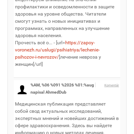
профилактики и осведомленности в защите
здоровья на уровне общества. Читатели
смогут узнать о новых инициативах и
программах, направленных на улучшение
здоровья населения.
Прочесть всё о... - [url=
https://zapoy-
voronezh.ru/uslugi/psihiatriya/lechenie-
psihozov-i-nevrozov/
]лечение невроза у
женщин[/url]
%AM, %06 %091 %2026 %01:%aug
Komentár
napísal AhmedDub
Медицинская публикация представляет
собой свод актуальных исследований,
экспертных мнений и новейших достижений в
сфере здравоохранения. Здесь вы найдете
информацию о новых методах лечения,