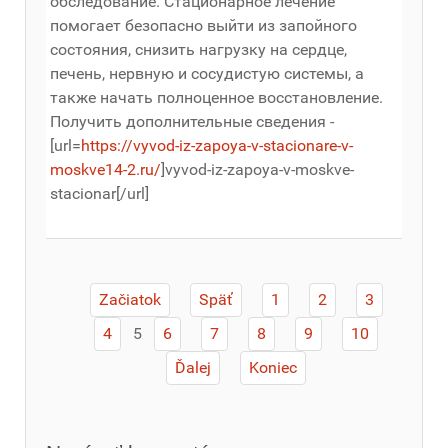
обследование. Стационарное лечение
помогает безопасно выйти из запойного
состояния, снизить нагрузку на сердце,
печень, нервную и сосудистую системы, а
также начать полноценное восстановление.
Получить дополнительные сведения -
[url=
https://vyvod-iz-zapoya-v-stacionare-v-
moskve14-2.ru/
]vyvod-iz-zapoya-v-moskve-
stacionar[/url]
Začiatok
Späť
1
2
3
5
4
6
7
8
9
10
Ďalej
Koniec