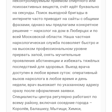
неконтролируемым приёмом спиртного или
психоактивных веществ, счёт идёт буквально
на секунды. Поиск выездной бригады в
интернете часто приводит на сайты с общими
фразами, однако мы предлагаем конкретное
решение — нарколог на дом в Люберцах и по
всей Московской области. Наша частная
наркологическая служба позволяет быстро и
на высоком профессиональном уровне
прервать запой, снять мучительные
проявления абстиненции и избежать тяжёлых
последствий для здоровья. Выезд врача
доступен в любое время суток: оперативный
вызов нарколога в любое время и день
недели, врач выезжает по указанному адресу
сразу после оформления заявки.
Специалисты центра регулярно работают по
всему району, включая соседние города –
Королёв, Балашиху, Мытищи, Химки,