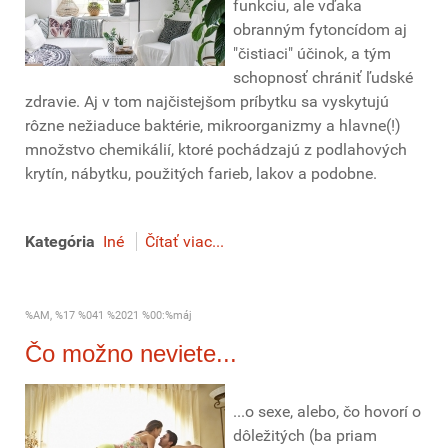
funkciu, ale vďaka
obranným fytoncídom aj
"čistiaci" účinok, a tým
schopnosť chrániť ľudské
zdravie. Aj v tom najčistejšom príbytku sa vyskytujú
rôzne nežiaduce baktérie, mikroorganizmy a hlavne(!)
množstvo chemikálií, ktoré pochádzajú z podlahových
krytín, nábytku, použitých farieb, lakov a podobne.
Kategória
Iné
Čítať viac...
%AM, %17 %041 %2021 %00:%máj
Čo možno neviete...
...o sexe, alebo, čo hovorí o
dôležitých (ba priam