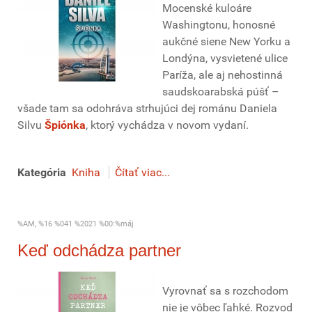
Mocenské kuloáre
Washingtonu, honosné
aukčné siene New Yorku a
Londýna, vysvietené ulice
Paríža, ale aj nehostinná
saudskoarabská púšť –
všade tam sa odohráva strhujúci dej románu Daniela
Silvu
Špiónka
, ktorý vychádza v novom vydaní.
Kategória
Kniha
Čítať viac...
%AM, %16 %041 %2021 %00:%máj
Keď odchádza partner
Vyrovnať sa s rozchodom
nie je vôbec ľahké. Rozvod