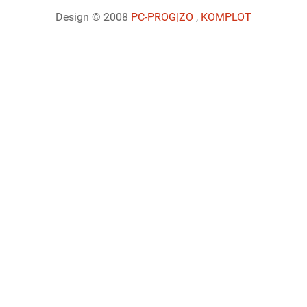
Design © 2008
PC-PROG
|ZO
,
KOMPLOT
Ladiaca konzola systému Joomla!
Sedenie
Informácie o profile