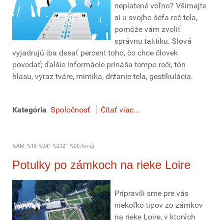
neplatené voľno? Všímajte
si u svojho šéfa reč tela,
pomôže vám zvoliť
správnu taktiku. Slová
vyjadrujú iba desať percent toho, čo chce človek
povedať; ďalšie informácie prináša tempo reči, tón
hlasu, výraz tváre, mimika, držanie tela, gestikulácia.
Kategória
Spoločnosť
Čítať viac...
%AM, %16 %041 %2021 %00:%máj
Potulky po zámkoch na rieke Loire
Pripravili sme pre vás
niekoľko tipov zo zámkov
na rieke Loire, v ktorých