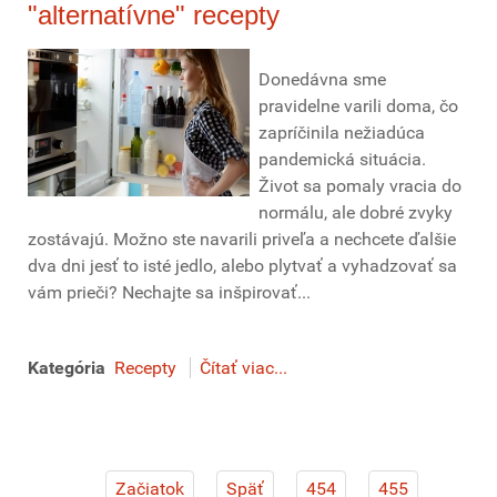
"alternatívne" recepty
Donedávna sme
pravidelne varili doma, čo
zapríčinila nežiadúca
pandemická situácia.
Život sa pomaly vracia do
normálu, ale dobré zvyky
zostávajú. Možno ste navarili priveľa a nechcete ďalšie
dva dni jesť to isté jedlo, alebo plytvať a vyhadzovať sa
vám prieči? Nechajte sa inšpirovať...
Kategória
Recepty
Čítať viac...
Začiatok
Späť
454
455