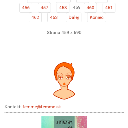
459
456
457
458
460
461
462
463
Ďalej
Koniec
Strana 459 z 690
Kontakt:
femme@femme.sk