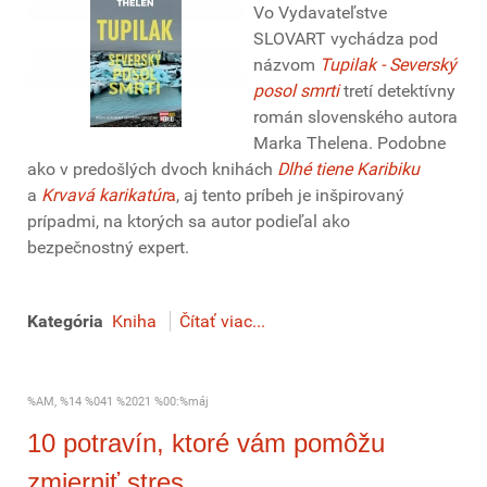
Vo Vydavateľstve
SLOVART vychádza pod
názvom
Tupilak - Severský
posol smrti
tretí detektívny
román slovenského autora
Marka Thelena. Podobne
ako v predošlých dvoch knihách
Dlhé tiene Karibiku
a
Krvavá karikatúr
a
, aj tento príbeh je inšpirovaný
prípadmi, na ktorých sa autor podieľal ako
bezpečnostný expert.
Kategória
Kniha
Čítať viac...
%AM, %14 %041 %2021 %00:%máj
10 potravín, ktoré vám pomôžu
zmierniť stres