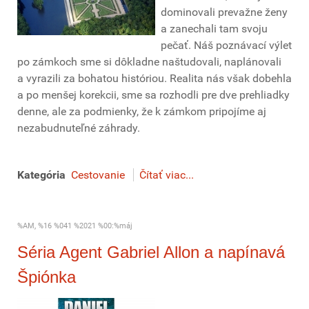
dominovali prevažne ženy
a zanechali tam svoju
pečať. Náš poznávací výlet
po zámkoch sme si dôkladne naštudovali, naplánovali
a vyrazili za bohatou históriou. Realita nás však dobehla
a po menšej korekcii, sme sa rozhodli pre dve prehliadky
denne, ale za podmienky, že k zámkom pripojíme aj
nezabudnuteľné záhrady.
Kategória
Cestovanie
Čítať viac...
%AM, %16 %041 %2021 %00:%máj
Séria Agent Gabriel Allon a napínavá
Špiónka