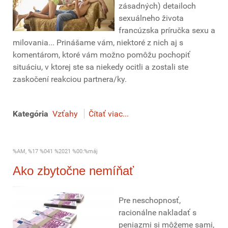
zásadných) detailoch
sexuálneho života
francúzska príručka sexu a
milovania... Prinášame vám, niektoré z nich aj s
komentárom, ktoré vám možno pomôžu pochopiť
situáciu, v ktorej ste sa niekedy ocitli a zostali ste
zaskočení reakciou partnera/ky.
Kategória
Vzťahy
Čítať viac...
%AM, %17 %041 %2021 %00:%máj
Ako zbytočne nemíňať
Pre neschopnosť,
racionálne nakladať s
peniazmi si môžeme sami,