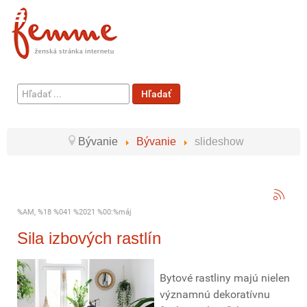
Hľadať
Hľadať
...
Bývanie
Bývanie
slideshow
%AM, %18 %041 %2021 %00:%máj
Sila izbových rastlín
Bytové rastliny majú nielen
významnú dekoratívnu