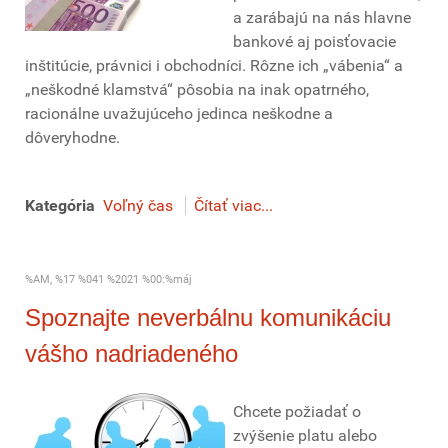
a zarábajú na nás hlavne
bankové aj poisťovacie
inštitúcie, právnici i obchodníci. Rôzne ich „vábenia“ a
„neškodné klamstvá“ pôsobia na inak opatrného,
racionálne uvažujúceho jedinca neškodne a
dôveryhodne.
Kategória
Voľný čas
Čítať viac...
%AM, %17 %041 %2021 %00:%máj
Spoznajte neverbálnu komunikáciu
vášho nadriadeného
Chcete požiadať o
zvýšenie platu alebo