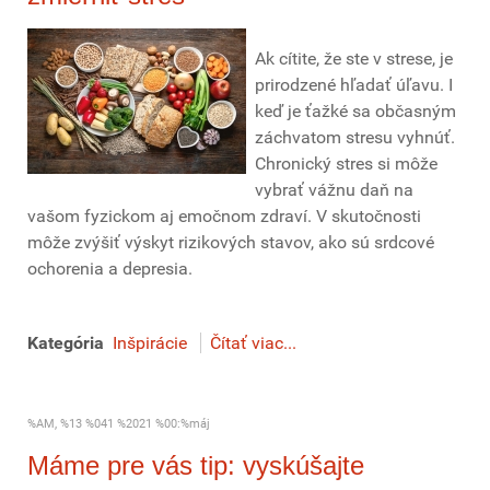
Ak cítite, že ste v strese, je
prirodzené hľadať úľavu. I
keď je ťažké sa občasným
záchvatom stresu vyhnúť.
Chronický stres si môže
vybrať vážnu daň na
vašom fyzickom aj emočnom zdraví. V skutočnosti
môže zvýšiť výskyt rizikových stavov, ako sú srdcové
ochorenia a depresia.
Kategória
Inšpirácie
Čítať viac...
%AM, %13 %041 %2021 %00:%máj
Máme pre vás tip: vyskúšajte