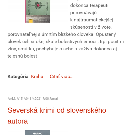
dokonca terapeuti
prirovnávajú
k najtraumatickejšej
skúsenosti v živote,
porovnateľnej s úmrtím blízkeho človeka. Opustený
človek čelí širokej škále bolestivých emócií, trpí pocitmi
viny, smútku, pochybuje o sebe a zažíva dokonca aj
telesnú bolesť.
Kategória
Kniha
Čítať viac...
%AM, %15 %041 %2021 %00:%máj
Severská krimi od slovenského
autora