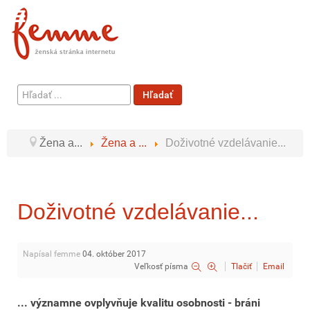
Hľadať
Hľadať
...
Žena a...
Žena a ...
Doživotné vzdelávanie...
Doživotné vzdelávanie...
Napísal femme
04. október 2017
Veľkosť písma
Tlačiť
Email
... významne ovplyvňuje kvalitu osobnosti - bráni