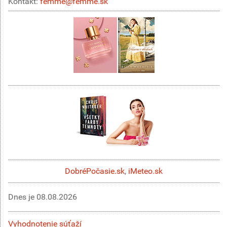
Kontakt:
femme@femme.sk
DobréPočasie.sk
,
iMeteo.sk
Dnes je
08.08.2026
Vyhodnotenie súťaží