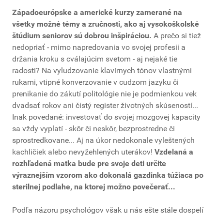
Západoeurópske a americké kurzy zamerané na
všetky možné témy a zručnosti, ako aj vysokoškolské
štúdium seniorov sú dobrou inšpiráciou.
A prečo si tiež
nedopriať - mimo napredovania vo svojej profesii a
držania kroku s cválajúcim svetom - aj nejaké tie
radosti? Na vyludzovanie klavírnych tónov vlastnými
rukami, vtipné konverzovanie v cudzom jazyku či
prenikanie do zákutí politológie nie je podmienkou vek
dvadsať rokov ani čistý register životných skúseností...
Inak povedané: investovať do svojej mozgovej kapacity
sa vždy vyplatí - skôr či neskôr, bezprostredne či
sprostredkovane... Aj na úkor nedokonale vyleštených
kachličiek alebo nevyžehlených uterákov!
Vzdelaná a
rozhľadená matka bude pre svoje deti určite
výraznejším vzorom ako dokonalá gazdinka túžiaca po
sterilnej podlahe, na ktorej možno povečerať...
Podľa názoru psychológov však u nás ešte stále dospelí