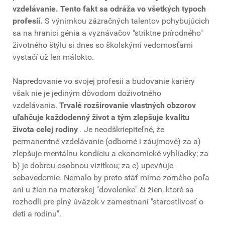
vzdelávanie. Tento fakt sa odráža vo všetkých typoch
profesií.
S výnimkou zázračných talentov pohybujúcich
sa na hranici génia a vyznávačov "striktne prírodného"
životného štýlu si dnes so školskými vedomosťami
vystačí už len málokto.
Napredovanie vo svojej profesii a budovanie kariéry
však nie je jediným dôvodom doživotného
vzdelávania.
Trvalé rozširovanie vlastných obzorov
uľahčuje každodenný život a tým zlepšuje kvalitu
života celej rodiny
. Je neodškriepiteľné, že
permanentné vzdelávanie (odborné i záujmové) za a)
zlepšuje mentálnu kondíciu a ekonomické vyhliadky; za
b) je dobrou osobnou vizitkou; za c) upevňuje
sebavedomie. Nemalo by preto stáť mimo zorného poľa
ani u žien na materskej "dovolenke" či žien, ktoré sa
rozhodli pre plný úväzok v zamestnaní "starostlivosť o
deti a rodinu".