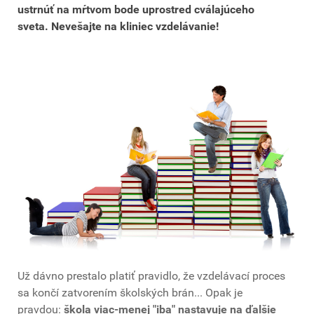
ustrnúť na mŕtvom bode uprostred cválajúceho
sveta. Nevešajte na kliniec vzdelávanie!
Už dávno prestalo platiť pravidlo, že vzdelávací proces
sa končí zatvorením školských brán... Opak je
pravdou:
škola viac-menej "iba" nastavuje na ďalšie