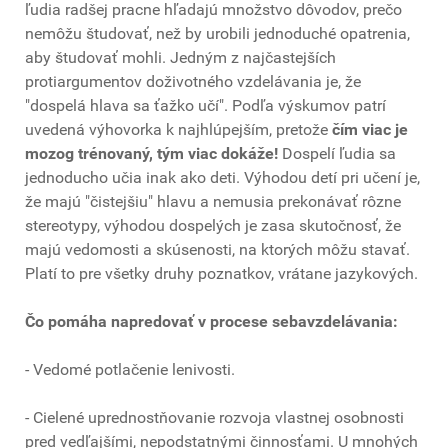
ľudia radšej pracne hľadajú množstvo dôvodov, prečo
nemôžu študovať, než by urobili jednoduché opatrenia,
aby študovať mohli. Jedným z najčastejších
protiargumentov doživotného vzdelávania je, že
"dospelá hlava sa ťažko učí". Podľa výskumov patrí
uvedená výhovorka k najhlúpejším, pretože
čím viac je
mozog trénovaný, tým viac dokáže!
Dospelí ľudia sa
jednoducho učia inak ako deti. Výhodou detí pri učení je,
že majú "čistejšiu" hlavu a nemusia prekonávať rôzne
stereotypy, výhodou dospelých je zasa skutočnosť, že
majú vedomosti a skúsenosti, na ktorých môžu stavať.
Platí to pre všetky druhy poznatkov, vrátane jazykových.
Čo pomáha napredovať v procese sebavzdelávania:
- Vedomé potlačenie lenivosti.
- Cielené uprednostňovanie rozvoja vlastnej osobnosti
pred vedľajšími, nepodstatnými činnosťami. U mnohých