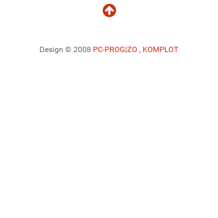
Design © 2008
PC-PROG
|ZO
,
KOMPLOT
Ladiaca konzola systému Joomla!