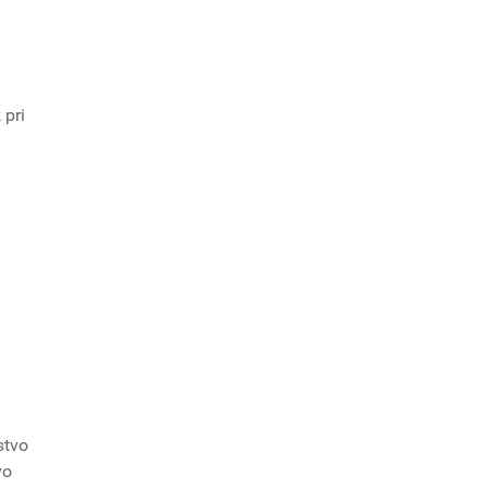
 pri
a
stvo
vo