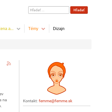
Hľadať
Hľadať
...
ena a...
Témy
Dizajn
ev
a na
Kontakt:
femme@femme.sk
.