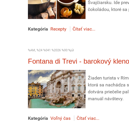
Švajčiarsku. Ide pre
čokoládou, ktoré sa
Kategória
Recepty
Čítať viac...
%AM, %24 %041 %2026 %00:%júl
Fontana di Trevi - barokový kleno
Žiaden turista v Rí
ktorá sa nachádza s
dotvára priečelie p
manuál návštevy.
Kategória
Voľný čas
Čítať viac...