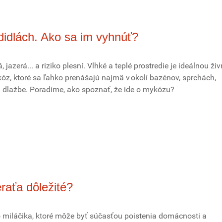
idlách. Ako sa im vyhnúť?
, jazerá... a riziko plesní. Vlhké a teplé prostredie je ideálnou ži
óz, ktoré sa ľahko prenášajú najmä v okolí bazénov, sprchách,
ej dlažbe. Poradíme, ako spoznať, že ide o mykózu?
raťa dôležité?
miláčika, ktoré môže byť súčasťou poistenia domácnosti a