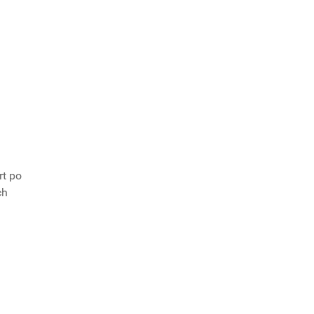
rt po
ch