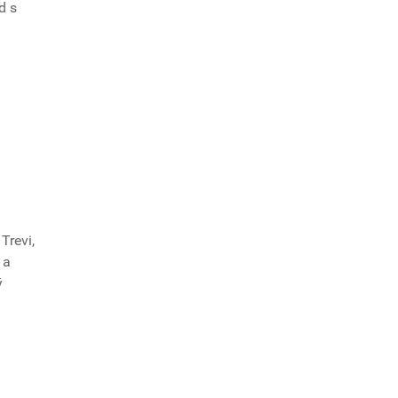
d s
Trevi,
 a
ý