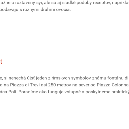
važne o roztavený syr, ale sú aj sladké podoby receptov, napríkla
 podávajú s rôznymi druhmi ovocia.
t
me, si nenechá újsť jeden z rímskych symbolov známu fontánu di 
a na Piazza di Trevi asi 250 metrov na sever od Piazza Colonna
aláca Poli. Poradíme ako funguje vstupné a poskytneme praktick