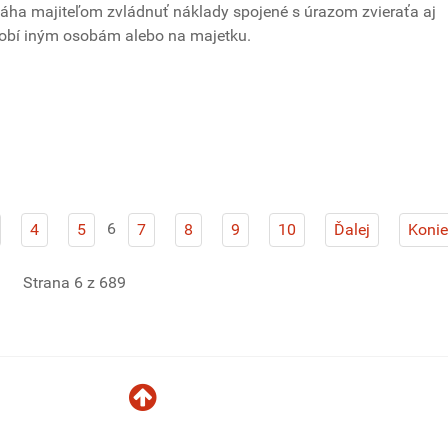
ha majiteľom zvládnuť náklady spojené s úrazom zvieraťa aj
sobí iným osobám alebo na majetku.
6
4
5
7
8
9
10
Ďalej
Konie
Strana 6 z 689