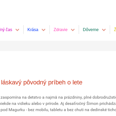
ľný čas
Krása
Zdravie
Dôverne
Ž
 láskavý pôvodný príbeh o lete
zaspomína na detstvo a najmä na prázdniny, plné dobrodružsti
niekde na vidieku alebo v prírode. Aj desaťročný Šimon prichádz
pod Magurku - bez mobilu, tabletu a bez chuti na dedinské ticho