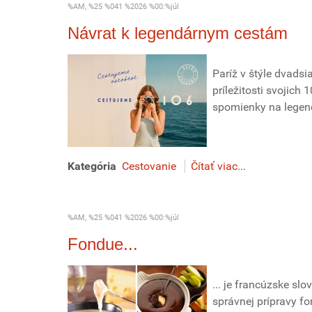
%AM, %25 %041 %2026 %00:%júl
Návrat k legendárnym cestám
Paríž v štýle dvadsi
príležitosti svojich
spomienky na legend
Kategória
Cestovanie
Čítať viac...
%AM, %25 %041 %2026 %00:%júl
Fondue...
... je francúzske sl
správnej prípravy f