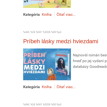
Kategória
Kniha
Čítať viac...
%AM, %26 %041 %2026 %00:%júl
Príbeh lásky medzi hviezdami
Najnovší román best
hneď po jej vydaní p
databázy Goodreads j
Kategória
Kniha
Čítať viac...
%AM, %26 %041 %2026 %00:%júl