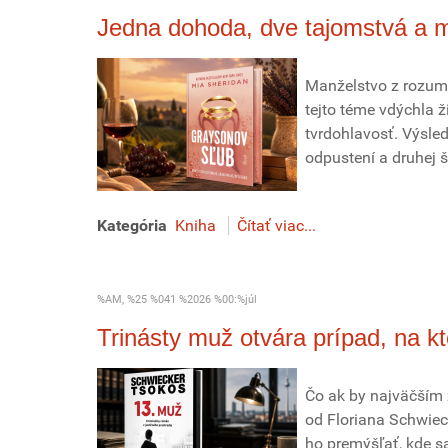
Jedna dohoda, dve tajomstvá a 
Manželstvo z rozum
tejto téme vdýchla ž
tvrdohlavosť. Výsle
odpustení a druhej š
Kategória
Kniha
Čítať viac...
%AM, %25 %041 %2026 %00:%júl
Trinásty muž otvára prípad, na k
Čo ak by najväčším 
od Floriana Schwiec
ho premýšľať, kde s