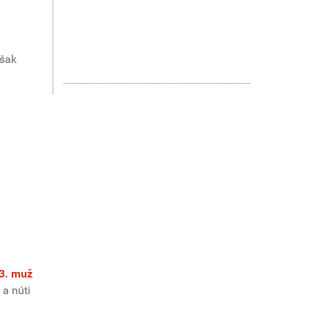
však
3. muž
 a núti