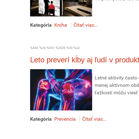
Kategória
Kniha
Čítať viac...
%AM, %26 %041 %2026 %00:%júl
Leto preverí kĺby aj ľudí v produ
Letné aktivity často
menej aktívnom obdo
ťažkostí môžu viesť 
Kategória
Prevencia
Čítať viac...