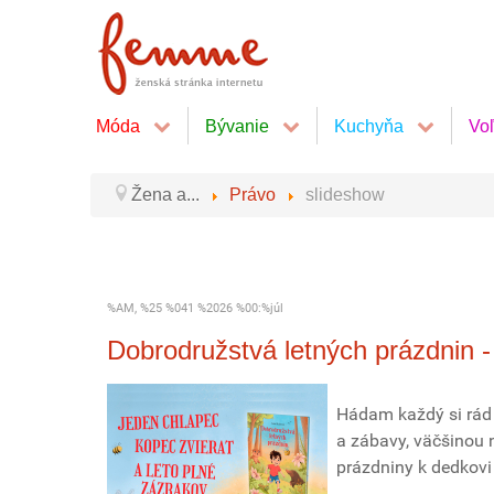
Móda
Bývanie
Kuchyňa
Vo
Žena a...
Právo
slideshow
%AM, %25 %041 %2026 %00:%júl
Dobrodružstvá letných prázdnin -
Hádam každý si rád 
a zábavy, väčšinou 
prázdniny k dedkovi 