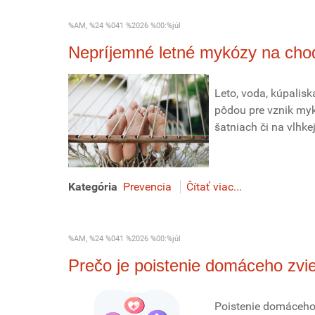
%AM, %24 %041 %2026 %00:%júl
Nepríjemné letné mykózy na chod
Leto, voda, kúpaliská
pôdou pre vznik myk
šatniach či na vlhk
Kategória
Prevencia
Čítať viac...
%AM, %24 %041 %2026 %00:%júl
Prečo je poistenie domáceho zvie
Poistenie domáceho 