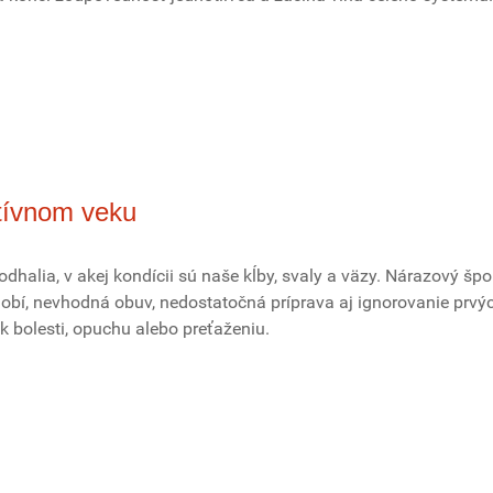
ktívnom veku
 odhalia, v akej kondícii sú naše kĺby, svaly a väzy. Nárazový špo
bí, nevhodná obuv, nedostatočná príprava aj ignorovanie prvý
k bolesti, opuchu alebo preťaženiu.