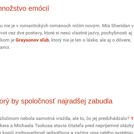
množstvo emócií
u nie je v romantických románoch ničím novým. Mia Sheridan 
ivot cez dve postavy, ktoré si nesú vlastné jazvy, pochybnosti aj
dkom je
Graysonov sľub
, ktorý nie je len o láske, ale aj o dôvere,
anci.
torý by spoločnosť najradšej zabudla
zločinom nebola samotná vražda, ale to, čo jej predchádzalo?
1
kera a Michaela Tsokosa stavia čitateľa pred nepríjemné otázky
a končí zodpovednosť jednotlivca a začína vina celého systému.