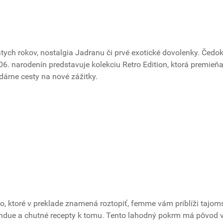
atych rokov, nostalgia Jadranu či prvé exotické dovolenky. Čedok
 106. narodenín predstavuje kolekciu Retro Edition, ktorá premieň
árne cesty na nové zážitky.
ovo, ktoré v preklade znamená roztopiť, femme vám priblíži tajom
ondue a chutné recepty k tomu. Tento lahodný pokrm má pôvod 