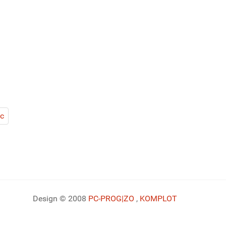
c
Design © 2008
PC-PROG
|ZO
,
KOMPLOT