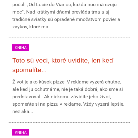
počuli „Od Lucie do Vianoc, každá noc má svoju
moc“. Nad krátkymi dňami prevláda tma a aj
tradičné sviatky sú opradené množstvom povier a
zvykov, ktoré ma...
KNIHA
Toto sú veci, ktoré uvidíte, len keď
spomalíte...
Život je ako kúsok pizze. V reklame vyzerá chutne,
ale keď ju ochutnáme, nie je taká dobrá, ako sme si
predstavovali. Ak niekomu závidíte jeho život,
spomeňte si na pizzu v reklame. Vždy vyzerá lepšie,
než aká...
KNIHA