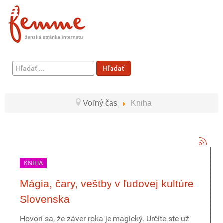
Hľadať
Hľadať
...
Voľný čas
Kniha
KNIHA
Mágia, čary, veštby v ľudovej kultúre
Slovenska
Hovorí sa, že záver roka je magický. Určite ste už