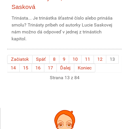
Sasková
Trinásta... Je trinástka šťastné číslo alebo prináša
smolu? Trinásty príbeh od autorky Lucie Saskovej
nám možno dá odpoveď v jednej z trinástich
kapitol.
Začiatok
Späť
8
9
10
11
12
13
14
15
16
17
Ďalej
Koniec
Strana 13 z 84