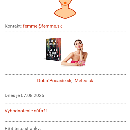
Kontakt:
femme@femme.sk
DobréPočasie.sk
,
iMeteo.sk
Dnes je
07.08.2026
Vyhodnotenie súťaží
RSS tejto stránky: