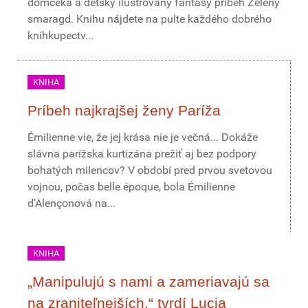
domčeka a detský ilustrovaný fantasy príbeh Zelený
smaragd. Knihu nájdete na pulte každého dobrého
kníhkupectv...
KNIHA
Príbeh najkrajšej ženy Paríža
Émilienne vie, že jej krása nie je večná... Dokáže
slávna parížska kurtizána prežiť aj bez podpory
bohatých milencov? V období pred prvou svetovou
vojnou, počas belle époque, bola Émilienne
d’Alençonová na...
KNIHA
„Manipulujú s nami a zameriavajú sa
na zraniteľnejších,“ tvrdí Lucia