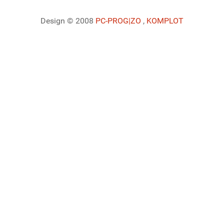
Design © 2008
PC-PROG
|ZO
,
KOMPLOT
Ladiaca konzola systému Joomla!
Sedenie
Informácie o profile