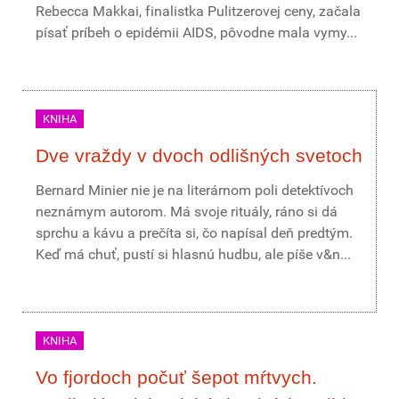
Rebecca Makkai, finalistka Pulitzerovej ceny, začala
písať príbeh o epidémii AIDS, pôvodne mala vymy...
KNIHA
Dve vraždy v dvoch odlišných svetoch
Bernard Minier nie je na literárnom poli detektívoch
neznámym autorom. Má svoje rituály, ráno si dá
sprchu a kávu a prečíta si, čo napísal deň predtým.
Keď má chuť, pustí si hlasnú hudbu, ale píše v&n...
KNIHA
Vo fjordoch počuť šepot mŕtvych.