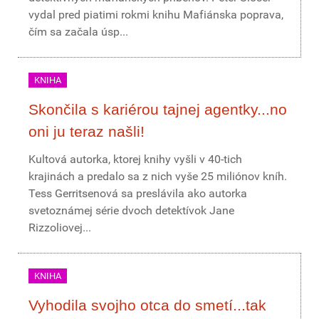
vydal pred piatimi rokmi knihu Mafiánska poprava,
čím sa začala úsp...
KNIHA
Skončila s kariérou tajnej agentky...no
oni ju teraz našli!
Kultová autorka, ktorej knihy vyšli v 40-tich
krajinách a predalo sa z nich vyše 25 miliónov kníh.
Tess Gerritsenová sa preslávila ako autorka
svetoznámej série dvoch detektívok Jane
Rizzoliovej...
KNIHA
Vyhodila svojho otca do smetí...tak