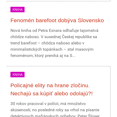
KNIHA
Fenomén barefoot dobýva Slovensko
Nová kniha od Petra Exnara odhaľuje tajomstvá
chôdze naboso. V susednej Českej republike sa
trend barefoot – chôdza naboso alebo v
minimalistických topánkach – stal masovým
fenoménom, ktorý preniká aj na S...
KNIHA
Policajné elity na hrane zločinu.
Nechajú sa kúpiť alebo odolajú?!
30 rokov pracoval v polícii, má množstvo
skúseností, no posledné roky sa vrhol na písanie
detektívnych mafiánskych príbehov. Peter Šloser