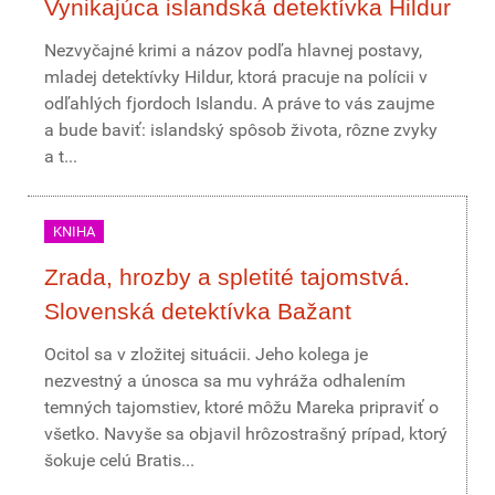
Vynikajúca islandská detektívka Hildur
Nezvyčajné krimi a názov podľa hlavnej postavy,
mladej detektívky Hildur, ktorá pracuje na polícii v
odľahlých fjordoch Islandu. A práve to vás zaujme
a bude baviť: islandský spôsob života, rôzne zvyky
a t...
KNIHA
Zrada, hrozby a spletité tajomstvá.
Slovenská detektívka Bažant
Ocitol sa v zložitej situácii. Jeho kolega je
nezvestný a únosca sa mu vyhráža odhalením
temných tajomstiev, ktoré môžu Mareka pripraviť o
všetko. Navyše sa objavil hrôzostrašný prípad, ktorý
šokuje celú Bratis...