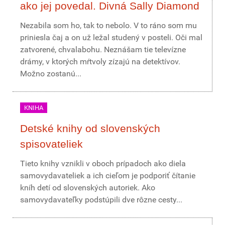
ako jej povedal. Divná Sally Diamond
Nezabila som ho, tak to nebolo. V to ráno som mu
priniesla čaj a on už ležal studený v posteli. Oči mal
zatvorené, chvalabohu. Neznášam tie televízne
drámy, v ktorých mŕtvoly zízajú na detektívov.
Možno zostanú...
KNIHA
Detské knihy od slovenských
spisovateliek
Tieto knihy vznikli v oboch prípadoch ako diela
samovydavateliek a ich cieľom je podporiť čítanie
kníh detí od slovenských autoriek. Ako
samovydavateľky podstúpili dve rôzne cesty...