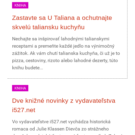
KNIHA
Zastavte sa U Taliana a ochutnajte
skvelú taliansku kuchyňu
Nechajte sa inšpirovať lahodnými talianskymi
receptami a premeňte každé jedlo na výnimočný
zážitok. Ak vám chutí talianska kuchyňa, či už je to
pizza, cestoviny, rizoto alebo lahodné dezerty, túto
knihu budete...
KNIHA
Dve knižné novinky z vydavateľstva
i527.net
Vo vydavateľstve i527.net vychádza historická
romaca od Julie Klassen Dievča zo strážneho