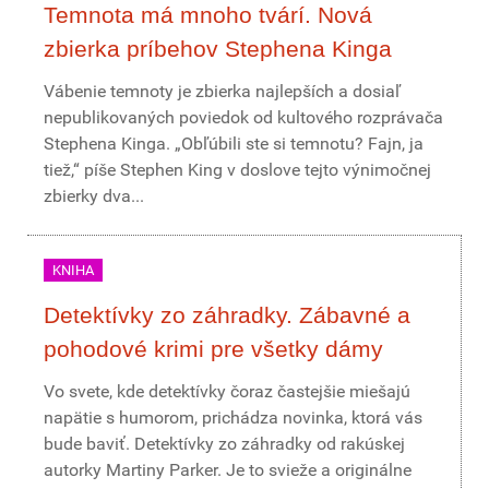
Temnota má mnoho tvárí. Nová
zbierka príbehov Stephena Kinga
Vábenie temnoty je zbierka najlepších a dosiaľ
nepublikovaných poviedok od kultového rozprávača
Stephena Kinga. „Obľúbili ste si temnotu? Fajn, ja
tiež,“ píše Stephen King v doslove tejto výnimočnej
zbierky dva...
KNIHA
Detektívky zo záhradky. Zábavné a
pohodové krimi pre všetky dámy
Vo svete, kde detektívky čoraz častejšie miešajú
napätie s humorom, prichádza novinka, ktorá vás
bude baviť. Detektívky zo záhradky od rakúskej
autorky Martiny Parker. Je to svieže a originálne