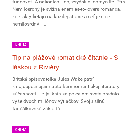
fungovať. A nakoniec... no, zvyšok si domyslíte. Pán
Nemilosrdný je svižná enemies-to-lovers romanca,
kde iskry lietajú na každej strane a šéf je síce
nemilosrdný –...
KNIHA
Tip na plážové romatické čítanie - S
láskou z Riviéry
Britská spisovateľka Jules Wake patrí
k najúspešnejším autorkám romantickej literatúry
súčasnosti – z jej kníh sa po celom svete predalo
vyše dvoch miliónov výtlačkov. Svoju silnú
fanúšikovskú základň...
KNIHA