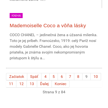
KNIHA
Mademoiselle Coco a vôňa lásky
COCO CHANEL – jedinečná žena a úžasná milenka.
Toto je jej príbeh. Francúzsko, 1919: celý Paríž nosí
modely Gabrielle Chanel. Coco, ako jej hovoria
priatelia, je známa svojím nekompromisným
prístupom k štýlu a...
Začiatok
Späť
4
5
6
7
8
9
10
11
12
13
Ďalej
Koniec
Strana 9 z 84