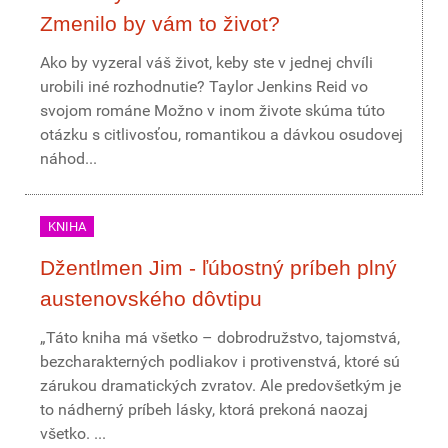
Zmenilo by vám to život?
Ako by vyzeral váš život, keby ste v jednej chvíli
urobili iné rozhodnutie? Taylor Jenkins Reid vo
svojom románe Možno v inom živote skúma túto
otázku s citlivosťou, romantikou a dávkou osudovej
náhod...
KNIHA
Džentlmen Jim - ľúbostný príbeh plný
austenovského dôvtipu
„Táto kniha má všetko – dobrodružstvo, tajomstvá,
bezcharakterných podliakov i protivenstvá, ktoré sú
zárukou dramatických zvratov. Ale predovšetkým je
to nádherný príbeh lásky, ktorá prekoná naozaj
všetko. ...