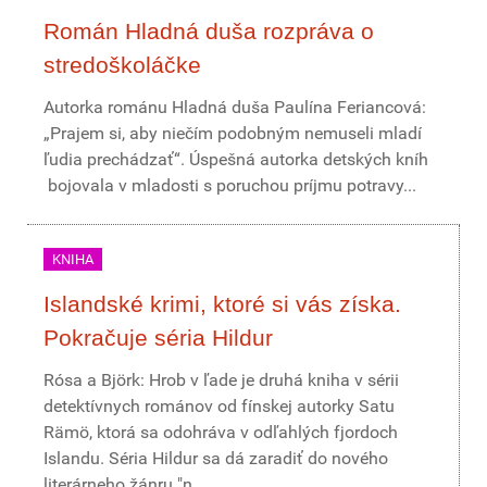
Román Hladná duša rozpráva o
stredoškoláčke
Autorka románu Hladná duša Paulína Feriancová:
„Prajem si, aby niečím podobným nemuseli mladí
ľudia prechádzať“. Úspešná autorka detských kníh
bojovala v mladosti s poruchou príjmu potravy...
KNIHA
Islandské krimi, ktoré si vás získa.
Pokračuje séria Hildur
Rósa a Björk: Hrob v ľade je druhá kniha v sérii
detektívnych románov od fínskej autorky Satu
Rämö, ktorá sa odohráva v odľahlých fjordoch
Islandu. Séria Hildur sa dá zaradiť do nového
literárneho žánru "n...