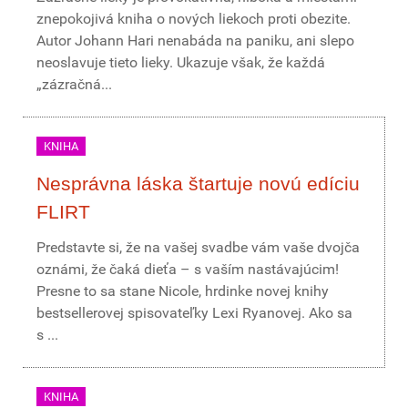
znepokojivá kniha o nových liekoch proti obezite.
Autor Johann Hari nenabáda na paniku, ani slepo
neoslavuje tieto lieky. Ukazuje však, že každá
„zázračná...
KNIHA
Nesprávna láska štartuje novú edíciu
FLIRT
Predstavte si, že na vašej svadbe vám vaše dvojča
oznámi, že čaká dieťa – s vaším nastávajúcim!
Presne to sa stane Nicole, hrdinke novej knihy
bestsellerovej spisovateľky Lexi Ryanovej. Ako sa
s ...
KNIHA