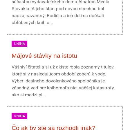
súčasťou vydavateľského domu Albatros Media
Slovakia. A jeho štart pod novou strechou bol
naozaj razantný. Rodičia a ich deti sa dočkali
obľúbených kníh o...
KNIHA
Májové stávky na istotu
Vášniví čitatelia si už akiste robia zoznamy titulov,
ktoré si v nasledujúcom období zoberú k vode.
Výber ideálneho dovolenkového spoločníka je
zásadný, veď pre knihomoľa niet väčšej katastrofy,
ako si medzi pl...
KNIHA
Čo ak by ste sa rozhodli inak?