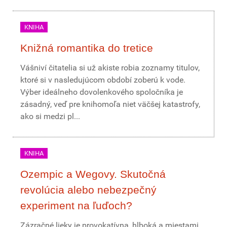
KNIHA
Knižná romantika do tretice
Vášniví čitatelia si už akiste robia zoznamy titulov,
ktoré si v nasledujúcom období zoberú k vode.
Výber ideálneho dovolenkového spoločníka je
zásadný, veď pre knihomoľa niet väčšej katastrofy,
ako si medzi pl...
KNIHA
Ozempic a Wegovy. Skutočná
revolúcia alebo nebezpečný
experiment na ľuďoch?
Zázračné lieky je provokatívna, hlboká a miestami