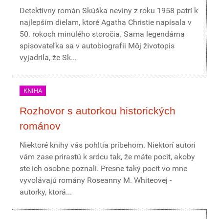
Detektívny román Skúška neviny z roku 1958 patrí k
najlepším dielam, ktoré Agatha Christie napísala v
50. rokoch minulého storočia. Sama legendárna
spisovateľka sa v autobiografii Môj životopis
vyjadrila, že Sk...
KNIHA
Rozhovor s autorkou historických
románov
Niektoré knihy vás pohltia príbehom. Niektorí autori
vám zase prirastú k srdcu tak, že máte pocit, akoby
ste ich osobne poznali. Presne taký pocit vo mne
vyvolávajú romány Roseanny M. Whiteovej -
autorky, ktorá...