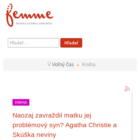
Hľadať
Hľadať
...
Voľný čas
Kniha
KNIHA
Naozaj zavraždil matku jej
problémový syn? Agatha Christie a
Skúška neviny