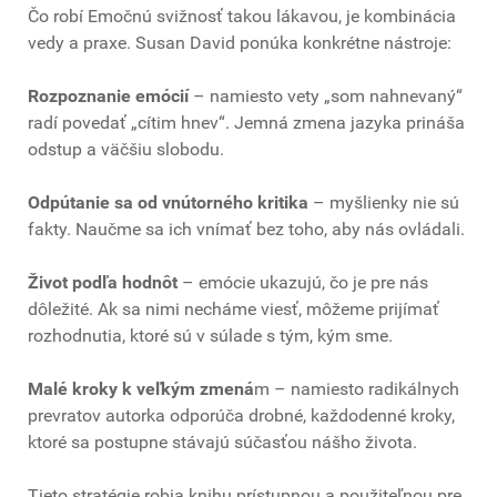
Čo robí Emočnú svižnosť takou lákavou, je kombinácia
vedy a praxe. Susan David ponúka konkrétne nástroje:
Rozpoznanie emócií
– namiesto vety „som nahnevaný“
radí povedať „cítim hnev“. Jemná zmena jazyka prináša
odstup a väčšiu slobodu.
Odpútanie sa od vnútorného kritika
– myšlienky nie sú
fakty. Naučme sa ich vnímať bez toho, aby nás ovládali.
Život podľa hodnôt
– emócie ukazujú, čo je pre nás
dôležité. Ak sa nimi necháme viesť, môžeme prijímať
rozhodnutia, ktoré sú v súlade s tým, kým sme.
Malé kroky k veľkým zmená
m – namiesto radikálnych
prevratov autorka odporúča drobné, každodenné kroky,
ktoré sa postupne stávajú súčasťou nášho života.
Tieto stratégie robia knihu prístupnou a použiteľnou pre