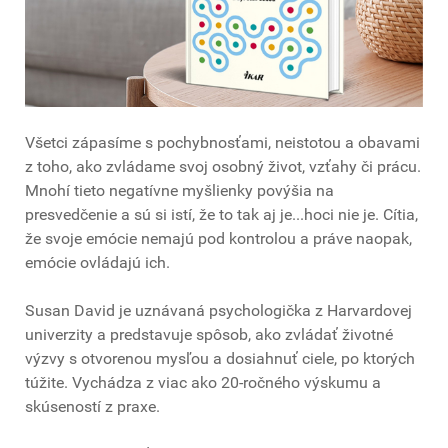
Všetci zápasíme s pochybnosťami, neistotou a obavami
z toho, ako zvládame svoj osobný život, vzťahy či prácu.
Mnohí tieto negatívne myšlienky povýšia na
presvedčenie a sú si istí, že to tak aj je...hoci nie je. Cítia,
že svoje emócie nemajú pod kontrolou a práve naopak,
emócie ovládajú ich.
Susan David je uznávaná psychologička z Harvardovej
univerzity a predstavuje spôsob, ako zvládať životné
výzvy s otvorenou mysľou a dosiahnuť ciele, po ktorých
túžite. Vychádza z viac ako 20-ročného výskumu a
skúseností z praxe.