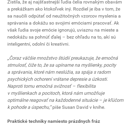
Zistila, že aj najšťastnejší ľudia čelia rovnakým obavám
a prekážkam ako ktokoľvek iný. Rozdiel je iba v tom, že
sa naučili odpútať od neužitočných vzorcov myslenia a
správania a dokážu so svojimi emóciami pracovať. Ak
však ľudia svoje emócie ignorujú, uviaznu na mieste a
nedokážu sa pohnúť ďalej – bez ohľadu na to, akí sú
inteligentní, odolní či kreatívni.
„Čoraz väčšie množstvo štúdií preukazuje, že emočná
strnulosť, čiže to, že sa upíname na myšlienky, pocity
a správania, ktoré nám neslúžia, sa spája s radom
psychických ochorení vrátane depresie a úzkosti.
Naproti tomu emočná svižnosť – flexibilita
v myšlienkach a pocitoch, ktorá nám umožňuje
optimálne reagovať na každodenné situácie – je kľúčom
k pohode a úspechu,“
píše Susan David v knihe.
Praktické techniky namiesto prázdnych fráz