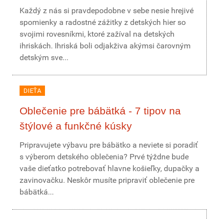
Každý z nás si pravdepodobne v sebe nesie hrejivé
spomienky a radostné zážitky z detských hier so
svojimi rovesníkmi, ktoré zažíval na detských
ihriskách. Ihriská boli odjakživa akýmsi čarovným
detským sve...
DIEŤA
Oblečenie pre bábätká - 7 tipov na
štýlové a funkčné kúsky
Pripravujete výbavu pre bábätko a neviete si poradiť
s výberom detského oblečenia? Prvé týždne bude
vaše dieťatko potrebovať hlavne košieľky, dupačky a
zavinovačku. Neskôr musíte pripraviť oblečenie pre
bábätká...