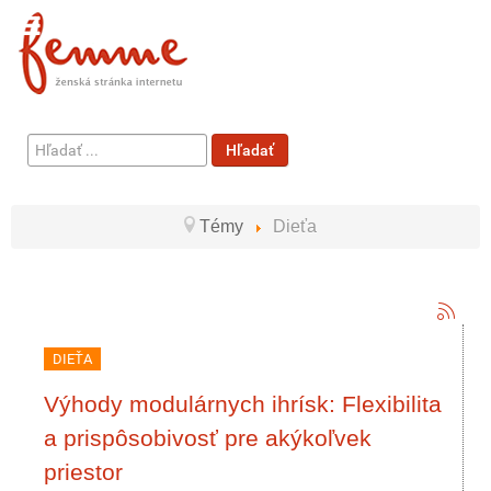
Hľadať
Hľadať
...
Témy
Dieťa
DIEŤA
Výhody modulárnych ihrísk: Flexibilita
a prispôsobivosť pre akýkoľvek
priestor