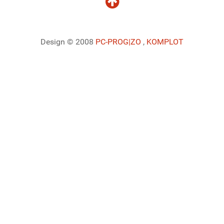
Design © 2008
PC-PROG
|ZO
,
KOMPLOT
Ladiaca konzola systému Joomla!
Sedenie