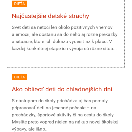
DIEŤA
Najčastejšie detské strachy
Svet detí sa netočí len okolo pozitívnych vnemov
a emócií, ale dostanú sa do neho aj rôzne prekážky
a situácie, ktoré ich dokážu vydesiť až k plaču. V
každej konkrétnej etape ich vývoja sú rôzne situá...
DIEŤA
Ako obliecť deti do chladnejších dní
S nástupom do školy prichádza aj čas pomaly
pripravovať deti na jesenné počasie – na
prechádzky, športové aktivity či na cestu do školy.
Myslite preto vopred nielen na nákup novej školskej
výbavy, ale i&nb...