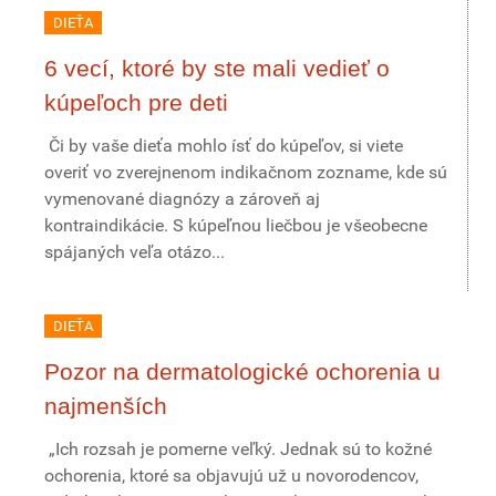
DIEŤA
6 vecí, ktoré by ste mali vedieť o
kúpeľoch pre deti
Či by vaše dieťa mohlo ísť do kúpeľov, si viete
overiť vo zverejnenom indikačnom zozname, kde sú
vymenované diagnózy a zároveň aj
kontraindikácie. S kúpeľnou liečbou je všeobecne
spájaných veľa otázo...
DIEŤA
Pozor na dermatologické ochorenia u
najmenších
„Ich rozsah je pomerne veľký. Jednak sú to kožné
ochorenia, ktoré sa objavujú už u novorodencov,