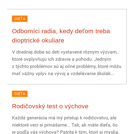
DIEŤA
Odborníci radia, kedy deťom treba
dioptrické okuliare
V dnešnej dobe sú deti vystavené rôznym výzvam,
ktoré ovplyvňujú ich zdravie a pohodu. Jedným
z týchto problémov sú aj očné problémy, ktoré môžu
mať vážny vplyv na vývoj a vzdelávanie školák...
DIEŤA
Rodičovský test o výchove
Každá generácia má iný prístup k rodičovstvu, ale
niektoré veci si prinášame... Tak, ak máte dieťa, čo
je podľa vás výchova? Patríte k tým, ktorí si myslia,