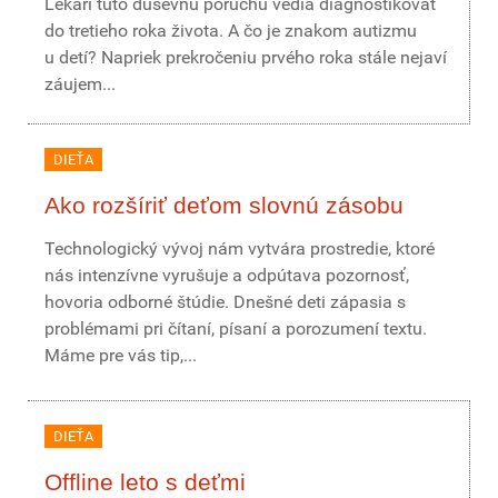
Lekári túto duševnú poruchu vedia diagnostikovať
do tretieho roka života. A čo je znakom autizmu
u detí? Napriek prekročeniu prvého roka stále nejaví
záujem...
DIEŤA
Ako rozšíriť deťom slovnú zásobu
Technologický vývoj nám vytvára prostredie, ktoré
nás intenzívne vyrušuje a odpútava pozornosť,
hovoria odborné štúdie. Dnešné deti zápasia s
problémami pri čítaní, písaní a porozumení textu.
Máme pre vás tip,...
DIEŤA
Offline leto s deťmi