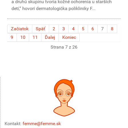
a druhú skupinu tvoria kožné ochorenia u starších
detí,“ hovorí dermatologička polikliniky F...
Začiatok
Späť
2
3
4
5
6
7
8
9
10
11
Ďalej
Koniec
Strana 7 z 26
Kontakt:
femme@femme.sk