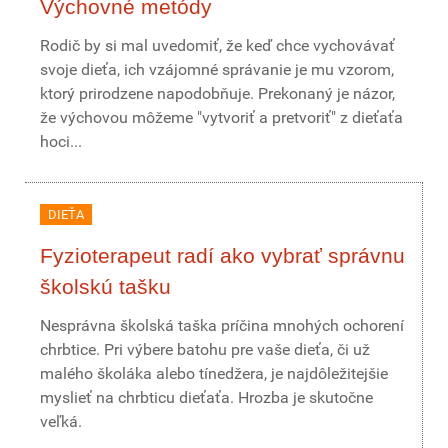
Výchovné metódy
Rodič by si mal uvedomiť, že keď chce vychovávať
svoje dieťa, ich vzájomné správanie je mu vzorom,
ktorý prirodzene napodobňuje. Prekonaný je názor,
že výchovou môžeme "vytvoriť a pretvoriť" z dieťaťa
hoci...
DIEŤA
Fyzioterapeut radí ako vybrať správnu
školskú tašku
Nesprávna školská taška príčina mnohých ochorení
chrbtice. Pri výbere batohu pre vaše dieťa, či už
malého školáka alebo tínedžera, je najdôležitejšie
myslieť na chrbticu dieťaťa. Hrozba je skutočne
veľká.