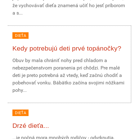
že vychovávať dieťa znamená učiť ho jesť príborom
a s...
DIEŤA
Kedy potrebujú deti prvé topánočky?
Obuv by mala chrániť nohy pred chladom a
nebezpečenstvom poranenia pri chôdzi. Pre malé
deti je preto potrebná až vtedy, keď začnú chodiť a
pobehovať vonku. Bábätko začína svojimi nôžkami
pohy...
DIEŤA
Drzé dieťa...
...je nočná mora mnohých rodičov - odvrknutia,