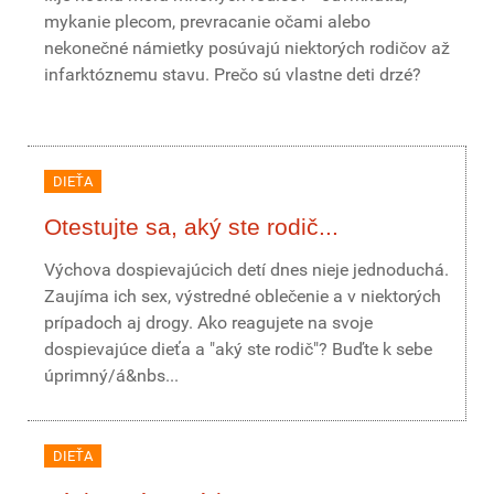
mykanie plecom, prevracanie očami alebo
nekonečné námietky posúvajú niektorých rodičov až
infarktóznemu stavu. Prečo sú vlastne deti drzé?
DIEŤA
Otestujte sa, aký ste rodič...
Výchova dospievajúcich detí dnes nieje jednoduchá.
Zaujíma ich sex, výstredné oblečenie a v niektorých
prípadoch aj drogy. Ako reagujete na svoje
dospievajúce dieťa a "aký ste rodič"? Buďte k sebe
úprimný/á&nbs...
DIEŤA