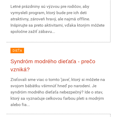
Letné prázdniny sú výzvou pre rodičov, aby
vymysleli program, ktorý bude pre ich deti
atraktívny, zároveň hravý, ale najmä offline.
Inšpirujte sa preto aktivitami, vďaka ktorým môžete
spoločne zažiť zábavu...
DIEŤA
Syndróm modrého dieťaťa - prečo
vzniká?
Zisťovali sme viac o tomto ’jave’, ktorý si môžete na
svojom bábätku všimnúť hneď po narodení. Je
syndróm modrého dieťaťa nebezpečný? Ide o stav,
ktorý sa vyznačuje celkovou farbou pleti s modrým
alebo fia...