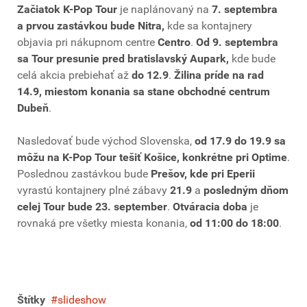
Začiatok K-Pop Tour
je naplánovaný na
7. septembra
a prvou zastávkou bude Nitra,
kde sa kontajnery
objavia pri nákupnom centre
Centro
.
Od 9. septembra
sa Tour presunie pred bratislavský Aupark,
kde bude
celá akcia prebiehať až
do 12.9
.
Žilina príde na rad
14.9, miestom konania sa stane obchodné centrum
Dubeň
.
Nasledovať bude východ Slovenska,
od 17.9 do 19.9 sa
môžu na K-Pop Tour tešiť Košice, konkrétne pri Optime
.
Poslednou zastávkou bude
Prešov, kde pri Eperii
vyrastú kontajnery plné zábavy
21.9
a
posledným dňom
celej Tour bude 23. september
.
Otváracia doba
je
rovnaká pre všetky miesta konania,
od 11:00 do 18:00
.
Štítky
slideshow