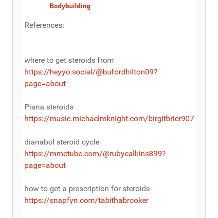
Bodybuilding
References:
where to get steroids from
https://heyyo.social/@bufordhilton09?
page=about
Piana steroids
https://music.michaelmknight.com/birgitbrier907
dianabol steroid cycle
https://mmctube.com/@rubycalkins899?
page=about
how to get a prescription for steroids
https://snapfyn.com/tabithabrooker