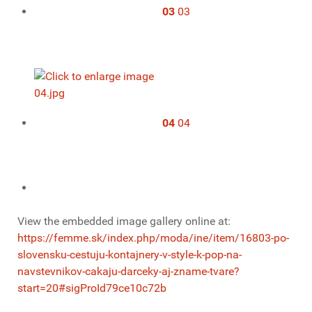
03
03
04
04
View the embedded image gallery online at:
https://femme.sk/index.php/moda/ine/item/16803-po-
slovensku-cestuju-kontajnery-v-style-k-pop-na-
navstevnikov-cakaju-darceky-aj-zname-tvare?
start=20#sigProId79ce10c72b