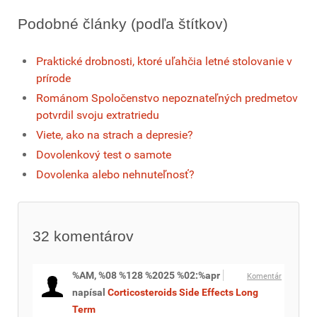
Podobné články (podľa štítkov)
Praktické drobnosti, ktoré uľahčia letné stolovanie v
prírode
Románom Spoločenstvo nepoznateľných predmetov
potvrdil svoju extratriedu
Viete, ako na strach a depresie?
Dovolenkový test o samote
Dovolenka alebo nehnuteľnosť?
32
komentárov
%AM, %08 %128 %2025 %02:%apr
Komentár
napísal
Corticosteroids Side Effects Long
Term