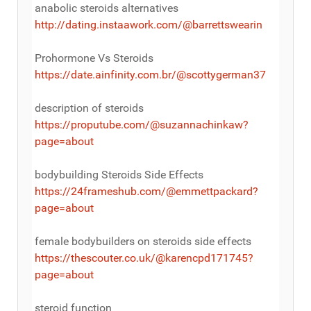
anabolic steroids alternatives
http://dating.instaawork.com/@barrettswearin
Prohormone Vs Steroids
https://date.ainfinity.com.br/@scottygerman37
description of steroids
https://proputube.com/@suzannachinkaw?
page=about
bodybuilding Steroids Side Effects
https://24frameshub.com/@emmettpackard?
page=about
female bodybuilders on steroids side effects
https://thescouter.co.uk/@karencpd171745?
page=about
steroid function