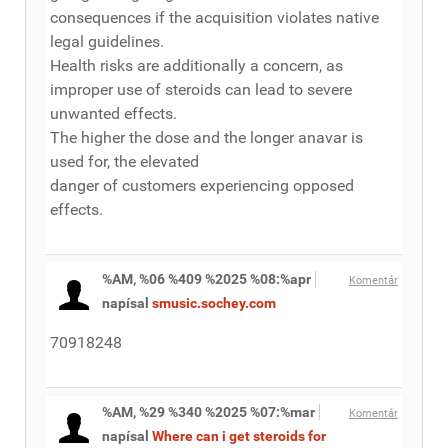
consequences if the acquisition violates native
legal guidelines.
Health risks are additionally a concern, as
improper use of steroids can lead to severe
unwanted effects.
The higher the dose and the longer anavar is
used for, the elevated
danger of customers experiencing opposed
effects.
%AM, %06 %409 %2025 %08:%apr
Komentár
napísal
smusic.sochey.com
70918248
%AM, %29 %340 %2025 %07:%mar
Komentár
napísal
Where can i get steroids for