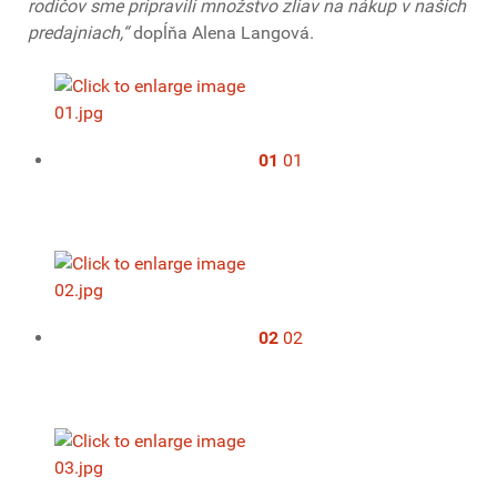
rodičov sme pripravili množstvo zliav na nákup v našich
predajniach,“
dopĺňa Alena Langová.
01
01
02
02