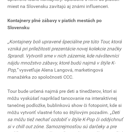
miest na Slovensku zavítajú aj známi influenceri.
Kontajnery plné zábavy v piatich mestách po
Slovensku
„Kontajnery boli upravené špeciálne pre túto Tour, ktorá
vzniká pri príležitosti prezentácie novej kolekcie značky
Sprandi. Vytvorili sme v nich zázemie, kde návštevníci
nájdu množstvo zábavy, ktoré budú najmä v štýle K-
Pop,“
vysvetľuje Alena Langová, marketingová
manažérka zo spoločnosti CCC.
Tour bude určená najmä pre deti a tínedžerov, ktorí si
môžu vyskúšať napríklad tancovanie na interaktívnej
tanečnej podložke, bublinkovú show či fotopoint, kde si
môžu vytvoriť vlastné foto so štýlovým pozadím.
„Deti
sa môžu tiež nechať ozdobiť v štýle K-Pop či oddýchnuť
si v chill out zóne. Samozrejmosťou sú darčeky a pre