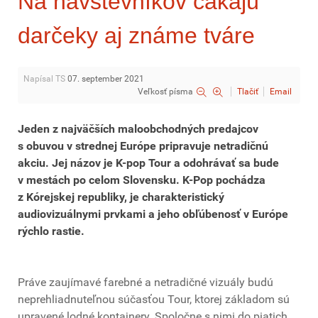
Na návštevníkov čakajú
darčeky aj známe tváre
Napísal TS
07. september 2021
Veľkosť písma
Tlačiť
Email
Jeden z najväčších maloobchodných predajcov
s obuvou v strednej Európe pripravuje netradičnú
akciu. Jej názov je K-pop Tour a odohrávať sa bude
v mestách po celom Slovensku. K-Pop pochádza
z Kórejskej republiky, je charakteristický
audiovizuálnymi prvkami a jeho obľúbenosť v Európe
rýchlo rastie.
Práve zaujímavé farebné a netradičné vizuály budú
neprehliadnuteľnou súčasťou Tour, ktorej základom sú
upravené lodné kontajnery. Spoločne s nimi do piatich