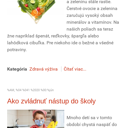
a zeleninu stále rastie.
Čerstvé ovocie a zelenina
zaručujú vysoký obsah
minerálov a vitamínov. Na
našich poliach sa teraz
žne napríklad špenát, reďkovky, špargľa alebo
lahôdková cibuľka. Pre niekoho ide o bežné a všedné
potraviny.
Kategória
Zdravá výživa
Čítať viac...
%AM, %04 %041 %2020 %00:%jún
Ako zvládnuť nástup do školy
Mnoho detí sa v tomto
období chystá naspäť do