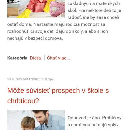
základných a materských
škôl. Pre niektoré deti to je
radosť, iné by zase chceli
ostať doma. Našťastie majú rodičia možnosť sa
rozhodnúť, či svoje deti dajú do školy, alebo si ich
nechajú v bezpečí domova.
Kategória
Dieťa
Čítať viac...
%AM, %03 %041 %2020 %00:%jún
Môže súvisieť prospech v škole s
chrbticou?
Odpoveď je áno. Problémy
s chrbticou nemajú vplyv