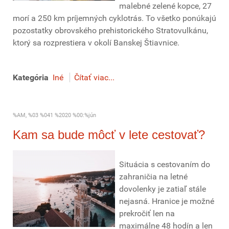
malebné zelené kopce, 27
morí a 250 km príjemných cyklotrás. To všetko ponúkajú
pozostatky obrovského prehistorického Stratovulkánu,
ktorý sa rozprestiera v okolí Banskej Štiavnice.
Kategória
Iné
Čítať viac...
%AM, %03 %041 %2020 %00:%jún
Kam sa bude môcť v lete cestovať?
Situácia s cestovaním do
zahraničia na letné
dovolenky je zatiaľ stále
nejasná. Hranice je možné
prekročiť len na
maximálne 48 hodín a len