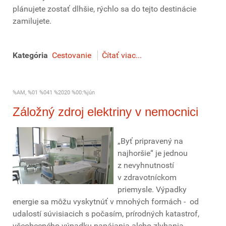
plánujete zostať dlhšie, rýchlo sa do tejto destinácie
zamilujete.
Kategória
Cestovanie
Čítať viac...
%AM, %01 %041 %2020 %00:%jún
Záložný zdroj elektriny v nemocnici
„Byť pripravený na
najhoršie“ je jednou
z nevyhnutností
v zdravotníckom
priemysle. Výpadky
energie sa môžu vyskytnúť v mnohých formách - od
udalostí súvisiacich s počasím, prírodných katastrof,
všeobecného výpadku napájania alebo zlyhania