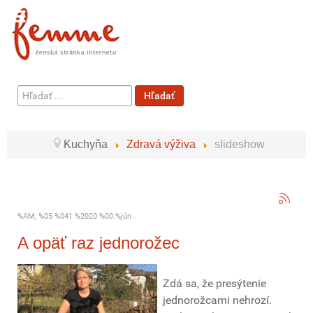
Hľadať
Hľadať
...
Kuchyňa
Zdravá výživa
slideshow
%AM, %05 %041 %2020 %00:%jún
A opäť raz jednorožec
Zdá sa, že presýtenie
jednorožcami nehrozí.