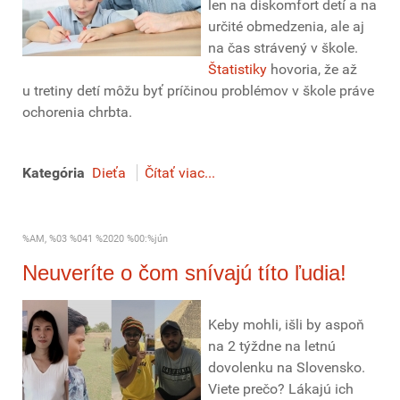
len na diskomfort detí a na
určité obmedzenia, ale aj
na čas strávený v škole.
Štatistiky
hovoria, že až
u tretiny detí môžu byť príčinou problémov v škole práve
ochorenia chrbta.
Kategória
Dieťa
Čítať viac...
%AM, %03 %041 %2020 %00:%jún
Neuveríte o čom snívajú títo ľudia!
Keby mohli, išli by aspoň
na 2 týždne na letnú
dovolenku na Slovensko.
Viete prečo? Lákajú ich