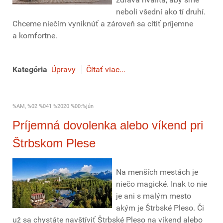
neboli všední ako tí druhí.
Chceme niečím vyniknúť a zároveň sa cítiť príjemne
a komfortne.
Kategória
Úpravy
Čítať viac...
%AM, %02 %041 %2020 %00:%jún
Príjemná dovolenka alebo víkend pri
Štrbskom Plese
Na menších mestách je
niečo magické. Inak to nie
je ani s malým mesto
akým je Štrbské Pleso. Či
už sa chystáte navštíviť Štrbské Pleso na víkend alebo