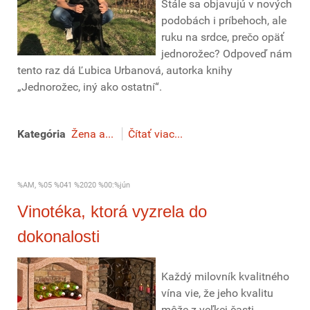
Stále sa objavujú v nových
podobách i príbehoch, ale
ruku na srdce, prečo opäť
jednorožec? Odpoveď nám
tento raz dá Ľubica Urbanová, autorka knihy
„Jednorožec, iný ako ostatní“.
Kategória
Žena a...
Čítať viac...
%AM, %05 %041 %2020 %00:%jún
Vinotéka, ktorá vyzrela do
dokonalosti
Každý milovník kvalitného
vína vie, že jeho kvalitu
môže z veľkej časti