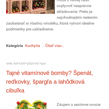
ovplyvniť nesprávne
skladovanie. Preto je
najvhodnejším riešením
zaobstarať si vlastnú vinotéku, ktorá vytvorí ideálne
podmienky pre uskladnenie.
Kategória
Kuchyňa
Čítať viac...
%AM, %04 %339 %2020 %07:%jún
Tajné vitamínové bomby? Špenát,
reďkovky, špargľa a lahôdková
cibuľka
Záujem o sezónne ovocie