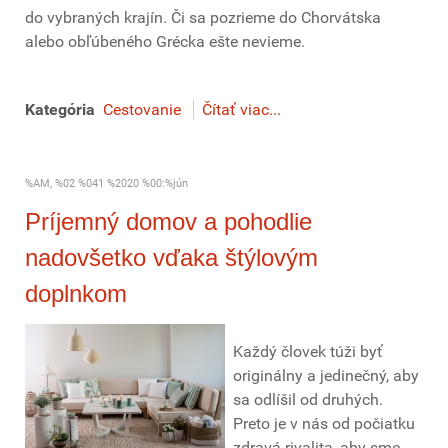
do vybraných krajín. Či sa pozrieme do Chorvátska
alebo obľúbeného Grécka ešte nevieme.
Kategória
Cestovanie
Čítať viac...
%AM, %02 %041 %2020 %00:%jún
Príjemný domov a pohodlie
nadovšetko vďaka štýlovým
doplnkom
Každý človek túži byť
originálny a jedinečný, aby
sa odlíšil od druhých.
Preto je v nás od počiatku
zdravá rivalita, aby sme