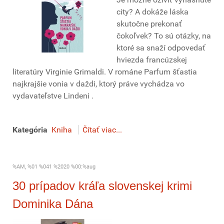
city? A dokáže láska
skutočne prekonať
čokoľvek? To sú otázky, na
ktoré sa snaží odpovedať
hviezda francúzskej
literatúry Virginie Grimaldi. V románe Parfum šťastia
najkrajšie vonia v daždi, ktorý práve vychádza vo
vydavateľstve Lindeni .
Kategória
Kniha
Čítať viac...
%AM, %01 %041 %2020 %00:%aug
30 prípadov kráľa slovenskej krimi
Dominika Dána