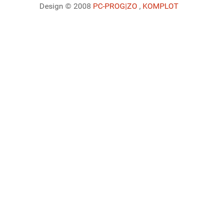
Design © 2008
PC-PROG
|ZO
,
KOMPLOT
Ladiaca konzola systému Joomla!
Sedenie
Informácie o profile
Využitie pamäte