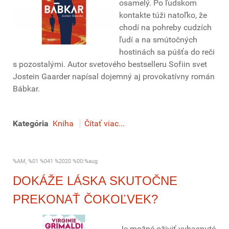
osamelý. Po ľudskom
kontakte túži natoľko, že
chodí na pohreby cudzích
ľudí a na smútočných
hostinách sa púšťa do reči
s pozostalými. Autor svetového bestselleru Sofiin svet
Jostein Gaarder napísal dojemný aj provokatívny román
Bábkar.
Kategória
Kniha
Čítať viac...
%AM, %01 %041 %2020 %00:%aug
DOKÁŽE LÁSKA SKUTOČNE
PREKONAŤ ČOKOĽVEK?
Je možné oživiť vyhasnuté