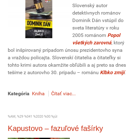
Slovenský autor
detektívnych románov
Dominik Dán vstúpil do
sveta literatúry v roku
2005 románom
Popol
všetkých zarovná
, ktorý
bol inšpirovaný prípadom únosu prezidentovho syna
a vraždou policajta. Slovenskí čitatelia a čitateľky si
tohto krimi autora okamžite obľúbili a aj preto sa dnes
tešíme z autorovho 30. prípadu – románu
Klbko zmijí
.
Kategória
Kniha
Čítať viac...
%AM, %29 %041 %2020 %00:%júl
Kapustovo – fazuľové fašírky