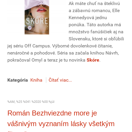
Ak máte chuť na šteklivú
a zábavnú romancu, Elle
Kennedyová jednu
ponúka. Táto autorka má
množstvo fanúšičiek aj na
Slovensku, ktoré si obľúbili
jej sériu Off Campus. Výborné dovolenkové čítanie,
nenáročné a pohodové. Séria sa začala knihou Návrh,
pokračoval Omyl a teraz je tu novinka
Skóre
.
Kategória
Kniha
Čítať viac...
%AM, %25 %041 %2020 %00:%júl
Román Bezhviezdne more je
vášnivým vyznaním lásky všetkým