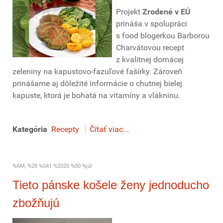
Projekt
Zrodené v EÚ
prináša v spolupráci
s food blogerkou Barborou
Charvátovou recept
z kvalitnej domácej
zeleniny na kapustovo-fazuľové fašírky. Zároveň
prinášame aj dôležité informácie o chutnej bielej
kapuste, ktorá je bohatá na vitamíny a vlákninu.
Kategória
Recepty
Čítať viac...
%AM, %28 %041 %2020 %00:%júl
Tieto pánske košele ženy jednoducho
zbožňujú