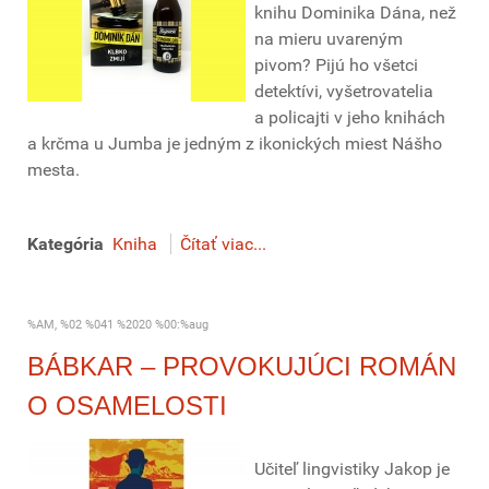
knihu Dominika Dána, než
na mieru uvareným
pivom? Pijú ho všetci
detektívi, vyšetrovatelia
a policajti v jeho knihách
a krčma u Jumba je jedným z ikonických miest Nášho
mesta.
Kategória
Kniha
Čítať viac...
%AM, %02 %041 %2020 %00:%aug
BÁBKAR – PROVOKUJÚCI ROMÁN
O OSAMELOSTI
Učiteľ lingvistiky Jakop je