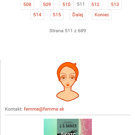
511
508
509
510
512
513
514
515
Ďalej
Koniec
Strana 511 z 689
Kontakt:
femme@femme.sk