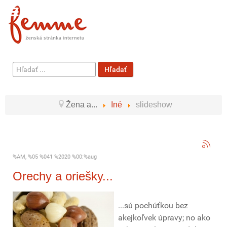
Hľadať
Hľadať
...
Žena a...
Iné
slideshow
%AM, %05 %041 %2020 %00:%aug
Orechy a oriešky...
...sú pochúťkou bez
akejkoľvek úpravy; no ako