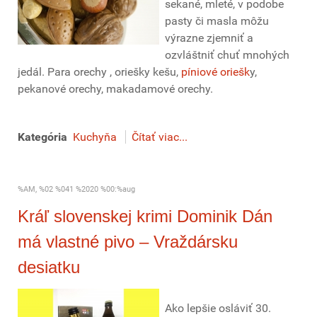
sekané, mleté, v podobe
pasty či masla môžu
výrazne zjemniť a
ozvláštniť chuť mnohých
jedál. Para orechy , oriešky kešu,
píniové oriešk
y,
pekanové orechy, makadamové orechy.
Kategória
Kuchyňa
Čítať viac...
%AM, %02 %041 %2020 %00:%aug
Kráľ slovenskej krimi Dominik Dán
má vlastné pivo – Vraždársku
desiatku
Ako lepšie osláviť 30.