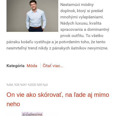
Nestarnúci módny
doplnok, ktorý si prešiel
mnohými vylepšeniami.
Nádych luxusu, kvalita
spracovania a dominantný
prvok outfitu. To všetko
pánsku košeľu vystihuje a je potvrdením toho, že tento
nesmrteľný trend nikdy z pánskych šatníkov nevymizne.
Kategória
Móda
Čítať viac...
%AM, %26 %041 %2020 %00:%júl
On vie ako skórovať, na ľade aj mimo
neho