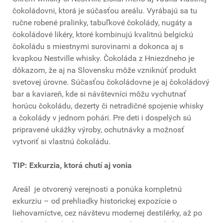
čokoládovni, ktorá je súčasťou areálu. Vyrábajú sa tu
ručne robené pralinky, tabuľkové čokolády, nugáty a
čokoládové likéry, ktoré kombinujú kvalitnú belgickú
čokoládu s miestnymi surovinami a dokonca aj s
kvapkou Nestville whisky. Čokoláda z Hniezdneho je
dôkazom, že aj na Slovensku môže vzniknúť produkt
svetovej úrovne. Súčasťou čokoládovne je aj čokoládový
bar a kaviareň, kde si návštevníci môžu vychutnať
horúcu čokoládu, dezerty či netradičné spojenie whisky
a čokolády v jednom pohári. Pre deti i dospelých sú
pripravené ukážky výroby, ochutnávky a možnosť
vytvoriť si vlastnú čokoládu.
TIP: Exkurzia, ktorá chutí aj vonia
Areál je otvorený verejnosti a ponúka kompletnú
exkurziu – od prehliadky historickej expozície o
liehovarníctve, cez návštevu modernej destilérky, až po