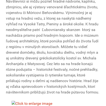
Návštevníci si môžu pozrieť hradné nádvorie, kaplnku,
zbrojnicu, ale aj výstavy venované šľachtickému životu,
vojenstvu či Móricovi Beňovskému. Výnimočný je aj
vstup na hradnú vežu, z ktorej sa naskytá nádherný
výhľad na Vysoké Tatry, Pieniny a široké okolie. K hradu
neodmysliteľne patrí Ľubovniansky skanzen ktorý sa
nachádza priamo pod hradným kopcom. Ide o múzeum
ľudovej architektúry, ktoré ponúka pohľad do života ľudí
z regiónu v minulých storočiach. Môžete tu vidieť
drevené domčeky, školu, kováčsku dielňu, vodný mlyn a
aj unikátny drevený gréckokatolícky kostol sv. Michala
Archanjela z Matysovej. Cez leto sa na hrade konajú
rôzne podujatia – historické festivaly, nočné prehliadky,
sokoliarske vystúpenia či rytierske turnaje, ktoré
prilákajú rodiny s deťmi aj nadšencov histórie. Hrad žije
aj vďaka sprievodcom v historických kostýmoch, ktorí
návštevníkom približujú život na hrade pútavou formou.