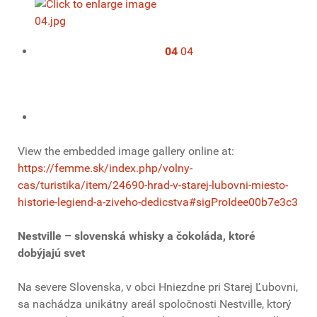
04
04
View the embedded image gallery online at:
https://femme.sk/index.php/volny-
cas/turistika/item/24690-hrad-v-starej-lubovni-miesto-
historie-legiend-a-ziveho-dedicstva#sigProIdee00b7e3c3
Nestville – slovenská whisky a čokoláda, ktoré
dobýjajú svet
Na severe Slovenska, v obci Hniezdne pri Starej Ľubovni,
sa nachádza unikátny areál spoločnosti Nestville, ktorý