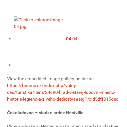
04
04
View the embedded image gallery online at:
https://femme.sk/index.php/volny-
cas/turistika/item/24690-hrad-v-starej-lubovni-miesto-
historie-legiend-a-ziveho-dedicstva#sigProId5dff315dec
Čokoládovňa – sladké srdce Nestville
Okrem whisky si Nestville získal meno aj vďaka vlastnej