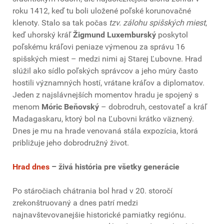
roku 1412, keď tu boli uložené poľské korunovačné
klenoty. Stalo sa tak počas
tzv. zálohu spišských miest
,
keď uhorský kráľ
Žigmund Luxemburský
poskytol
poľskému kráľovi peniaze výmenou za správu 16
spišských miest – medzi nimi aj Starej Ľubovne. Hrad
slúžil ako sídlo poľských správcov a jeho múry často
hostili významných hostí, vrátane kráľov a diplomatov.
Jeden z najslávnejších momentov hradu je spojený s
menom
Móric Beňovský
– dobrodruh, cestovateľ a kráľ
Madagaskaru, ktorý bol na Ľubovni krátko väznený.
Dnes je mu na hrade venovaná stála expozícia, ktorá
približuje jeho dobrodružný život.
Hrad dnes
– živá história pre všetky generácie
Po stáročiach chátrania bol hrad v 20. storočí
zrekonštruovaný a dnes patrí medzi
najnavštevovanejšie historické pamiatky regiónu.