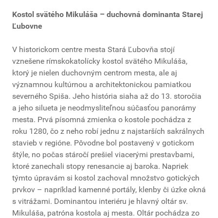
Kostol svätého Mikuláša – duchovná dominanta Starej
Ľubovne
V historickom centre mesta Stará Ľubovňa stojí
vznešene rímskokatolícky kostol svätého Mikuláša,
ktorý je nielen duchovným centrom mesta, ale aj
významnou kultúrnou a architektonickou pamiatkou
severného Spiša. Jeho história siaha až do 13. storočia
a jeho silueta je neodmysliteľnou súčasťou panorámy
mesta. Prvá písomná zmienka o kostole pochádza z
roku 1280, čo z neho robí jednu z najstarších sakrálnych
stavieb v regióne. Pôvodne bol postavený v gotickom
štýle, no počas stáročí prešiel viacerými prestavbami,
ktoré zanechali stopy renesancie aj baroka. Napriek
týmto úpravám si kostol zachoval množstvo gotických
prvkov – napríklad kamenné portály, klenby či úzke okná
s vitrážami. Dominantou interiéru je hlavný oltár sv.
Mikuláša, patróna kostola aj mesta. Oltár pochádza zo