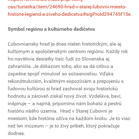
cas/turistika/item/24690-hrad-v-starej-lubovni-miesto-
historie-legiend-a-ziveho-dedicstva#sigProId294745f15e
Symbol regiónu a kultúrneho dedičstva
Ľubovniansky hrad je dnes nielen historickým, ale aj
kultúrnym a spoločenským centrom regiónu. Každý rok
ho navštívia desiatky tisíc ľudí zo Slovenska aj
zahraničia. Je dôkazom toho, ako sa dá citlivo a
úspešne spojiť minulosť so súčasnosťou. Vďaka
rekonštrukciám, kvalitným expozíciám a prepojeniu s
ľudovou kultúrou si hrad zachoval svoju historickú
hodnotu a zároveň získal nový život. Vzdeláva, baví,
inšpiruje – a najmä, pripomína nám bohatú a pestrú
históriu nášho územia. Hrad v Starej Ľubovni je
miestom, kde história ožíva na každom kroku. Je to viac
než len múzeum – je to živý príbeh, ktorý pokračuje
dodnes.