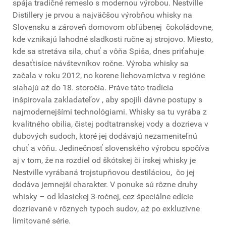
spája tradičné remeslo s modernou výrobou. Nestville
Distillery je prvou a najväčšou výrobňou whisky na
Slovensku a zároveň domovom obľúbenej čokoládovne,
kde vznikajú lahodné sladkosti ručne aj strojovo. Miesto,
kde sa stretáva sila, chuť a vôňa Spiša, dnes priťahuje
desaťtisíce návštevníkov ročne. Výroba whisky sa
začala v roku 2012, no korene liehovarníctva v regióne
siahajú až do 18. storočia. Práve táto tradícia
inšpirovala zakladateľov , aby spojili dávne postupy s
najmodernejšími technológiami. Whisky sa tu vyrába z
kvalitného obilia, čistej podtatranskej vody a dozrieva v
dubových sudoch, ktoré jej dodávajú nezameniteľnú
chuť a vôňu. Jedinečnosť slovenského výrobcu spočíva
aj v tom, že na rozdiel od škótskej či írskej whisky je
Nestville vyrábaná trojstupňovou destiláciou, čo jej
dodáva jemnejší charakter. V ponuke sú rôzne druhy
whisky – od klasickej 3-ročnej, cez špeciálne edície
dozrievané v rôznych typoch sudov, až po exkluzívne
limitované série.