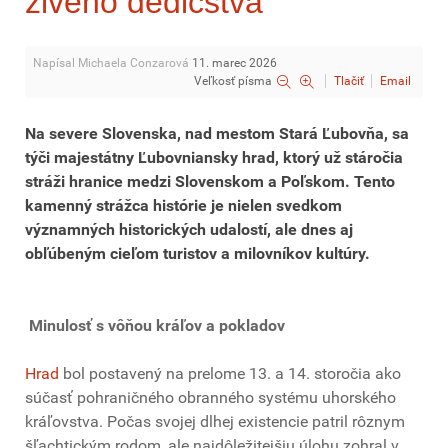
živého dedičstva
Napísal Michaela Conzarová
11. marec 2026
Veľkosť písma
Tlačiť
Email
Na severe Slovenska, nad mestom Stará Ľubovňa, sa
týči majestátny Ľubovniansky hrad, ktorý už stáročia
stráži hranice medzi Slovenskom a Poľskom. Tento
kamenný strážca histórie je nielen svedkom
významných historických udalostí, ale dnes aj
obľúbeným cieľom turistov a milovníkov kultúry.
Minulosť s vôňou kráľov a pokladov
Hrad
bol postavený na prelome 13. a 14. storočia ako
súčasť pohraničného obranného systému uhorského
kráľovstva. Počas svojej dlhej existencie patril rôznym
šľachtickým rodom, ale najdôležitejšiu úlohu zohral v