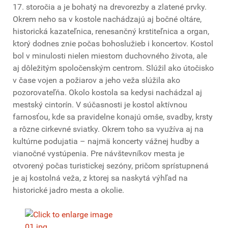
17. storočia a je bohatý na drevorezby a zlatené prvky.
Okrem neho sa v kostole nachádzajú aj bočné oltáre,
historická kazateľnica, renesančný krstiteľnica a organ,
ktorý dodnes znie počas bohoslužieb i koncertov. Kostol
bol v minulosti nielen miestom duchovného života, ale
aj dôležitým spoločenským centrom. Slúžil ako útočisko
v čase vojen a požiarov a jeho veža slúžila ako
pozorovateľňa. Okolo kostola sa kedysi nachádzal aj
mestský cintorín. V súčasnosti je kostol aktívnou
farnosťou, kde sa pravidelne konajú omše, svadby, krsty
a rôzne cirkevné sviatky. Okrem toho sa využíva aj na
kultúrne podujatia – najmä koncerty vážnej hudby a
vianočné vystúpenia. Pre návštevníkov mesta je
otvorený počas turistickej sezóny, pričom sprístupnená
je aj kostolná veža, z ktorej sa naskytá výhľad na
historické jadro mesta a okolie.