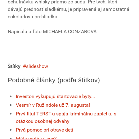
ochutnávku whisky priamo zo sudu. Pre tých, ktorí
dávajú prednosť sladkému, je pripravená aj samostatná
čokoládová prehliadka.
Napísala a foto MICHAELA CONZAROVÁ
Štítky
slideshow
Podobné články (podľa štítkov)
Investori vykupujú štartovacie byty...
Vesmír v Ružindole už 7. augusta!
Prvý titul TERST-u spája kriminálnu zápletku s
otázkou osobnej odvahy
Prvá pomoc pri otrave detí
Máte erotické sny?