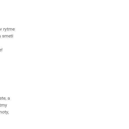
 v rytme
s smeti
e!
ú
te, a
ytmy
noty,