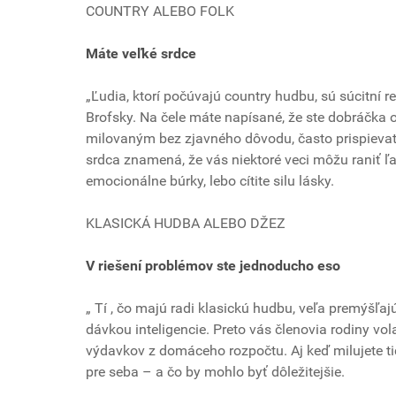
COUNTRY ALEBO FOLK
Máte veľké srdce
„Ľudia, ktorí počúvajú country hudbu, sú súcitní rea
Brofsky. Na čele máte napísané, že ste dobráčka 
milovaným bez zjavného dôvodu, často prispievate
srdca znamená, že vás niektoré veci môžu raniť ľa
emocionálne búrky, lebo cítite silu lásky.
KLASICKÁ HUDBA ALEBO DŽEZ
V riešení problémov ste jednoducho eso
„ Tí , čo majú radi klasickú hudbu, veľa premýšľaj
dávkou inteligencie. Preto vás členovia rodiny v
výdavkov z domáceho rozpočtu. Aj keď milujete ti
pre seba – a čo by mohlo byť dôležitejšie.