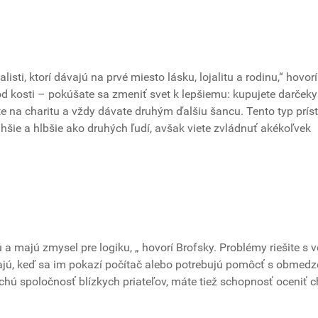
listi, ktorí dávajú na prvé miesto lásku, lojalitu a rodinu,“ hovorí
od kosti – pokúšate sa zmeniť svet k lepšiemu: kupujete darčeky
 na charitu a vždy dávate druhým ďalšiu šancu. Tento typ prís
hšie a hlbšie ako druhých ľudí, avšak viete zvládnuť akékoľvek
ú a majú zmysel pre logiku, „ hovorí Brofsky. Problémy riešite s 
olajú, keď sa im pokazí počítač alebo potrebujú pomôcť s obmed
chú spoločnosť blízkych priateľov, máte tiež schopnosť oceniť c