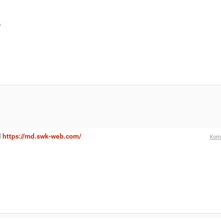
e
l
https://md.swk-web.com/
Kom