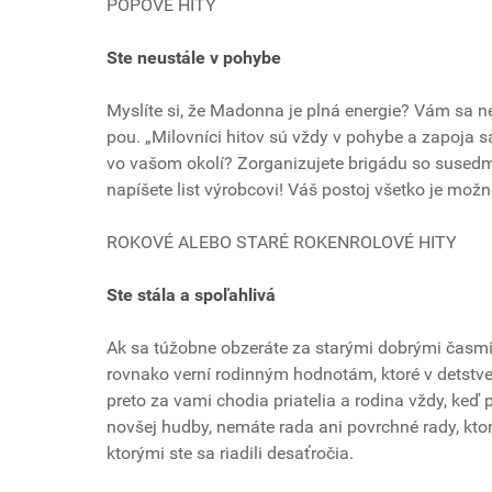
POPOVÉ HITY
Ste neustále v pohybe
Myslíte si, že Madonna je plná energie? Vám sa ne
pou. „Milovníci hitov sú vždy v pohybe a zapoja sa
vo vašom okolí? Zorganizujete brigádu so susedm
napíšete list výrobcovi! Váš postoj všetko je mož
ROKOVÉ ALEBO STARÉ ROKENROLOVÉ HITY
Ste stála a spoľahlivá
Ak sa túžobne obzeráte za starými dobrými časmi, t
rovnako verní rodinným hodnotám, ktoré v detstve z
preto za vami chodia priatelia a rodina vždy, keď 
novšej hudby, nemáte rada ani povrchné rady, ktor
ktorými ste sa riadili desaťročia.