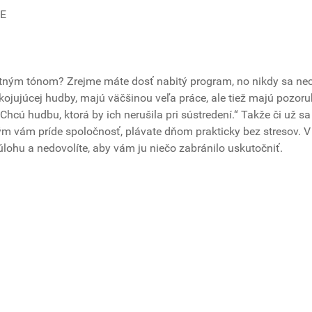
IE
tným tónom? Zrejme máte dosť nabitý program, no nikdy sa necí
pokojujúcej hudby, majú väčšinou veľa práce, ale tiež majú pozo
„Chcú hudbu, ktorá by ich nerušila pri sústredení.“ Takže či už sa
kým vám príde spoločnosť, plávate dňom prakticky bez stresov. V
úlohu a nedovolíte, aby vám ju niečo zabránilo uskutočniť.