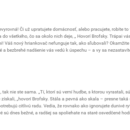
vyrovná! Či už upratujete domácnosť, alebo pracujete, robíte to
 do všetkého, čo sa okolo nich deje, „ Hovorí Brofsky. Trápai vá
i! Váš nový hriankovač nefunguje tak, ako sľubovali? Okamžite
né a bezbrehé nadšenie vás vedú k úspechu – a vy sa nezastavít
ak nie ste sama. „Tí, ktorí sú verní hudbe, s ktorou vyrastali, s
ískali, „hovorí Brofsky. Stála a pevná ako skala – presne taká s
potrebujú citlivú radu. Vedia, že rovnako ako ignorujete dunivé r
é sú dnes bežné, a radšej sa spoliehate na staré osvedčené hod