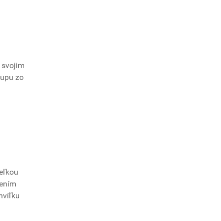
 svojim
tupu zo
veľkou
zením
hvíľku