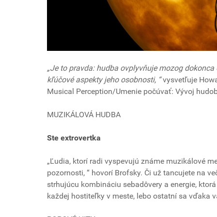
„Je to pravda: hudba ovplyvňuje mozog dokonca eš
kľúčové aspekty jeho osobnosti, “
vysvetľuje Howar
Musical Perception/Umenie počúvať: Vývoj hudo
MUZIKÁLOVÁ HUDBA
Ste extrovertka
„Ľudia, ktorí radi vyspevujú známe muzikálové mel
pozornosti, “ hovorí Brofsky. Či už tancujete na ve
strhujúcu kombináciu sebadôvery a energie, kto
každej hostiteľky v meste, lebo ostatní sa vďaka 