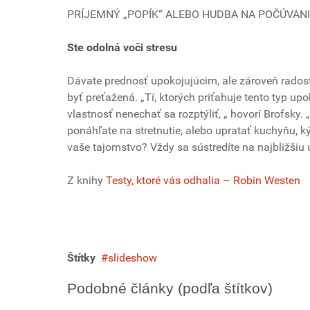
PRÍJEMNÝ „POPÍK“ ALEBO HUDBA NA POČÚVAN
Ste odolná voči stresu
Dávate prednosť upokojujúcim, ale zároveň rados
byť preťažená. „Tí, ktorých priťahuje tento typ u
vlastnosť nenechať sa rozptýliť, „ hovorí Brofsky. 
ponáhľate na stretnutie, alebo upratať kuchyňu, 
vaše tajomstvo? Vždy sa sústredíte na najbližšiu 
Z knihy
Testy, ktoré vás odhalia – Robin Westen
Štítky
slideshow
Podobné články (podľa štítkov)