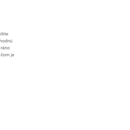
tite
ruhodnú
 ráno
 čom je