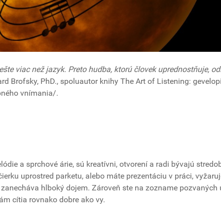
te viac než jazyk. Preto hudba, ktorú človek uprednostňuje, od
d Brofsky, PhD., spoluautor knihy The Art of Listening: gevelop
bného vnímania/.
ódie a sprchové árie, sú kreatívni, otvorení a radi bývajú stre
čierku uprostred parketu, alebo máte prezentáciu v práci, vyžaruj
rá zanecháva hlboký dojem. Zároveň ste na zozname pozvaných 
vám cítia rovnako dobre ako vy.