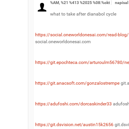
%AM, %21 %413 %2025 %08:%okt
napísa
what to take after dianabol cycle
https://social.oneworldonesai.com/read-blog
social.oneworldonesai.com
https://git.epochteca.com/arturoulm56780/n
https://git.anacsoft.com/gonzalostrempe
git.
https://adufoshi.com/dorcaskinder33
adufosh
https://git.dsvision.net/austin15k2656
git.dsv