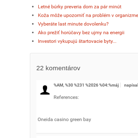
Letné búrky preveria dom za pár minút
Koža môže upozorniť na problém v organizm
Vyberáte last minute dovolenku?
Ako prežiť horúčavy bez ujmy na energii
Investori vykupujú štartovacie byty...
22
komentárov
%AM, %30 %231 %2026 %04:%máj
napísa
References:
Oneida casino green bay