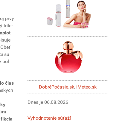
oj prvý
triler
mplot
isuje
 Obeť
ci sú
v bol
do čias
DobréPočasie.sk
,
iMeteo.sk
ímskych
Dnes je
06.08.2026
sky
úru
Vyhodnotenie súťaží
fikcia