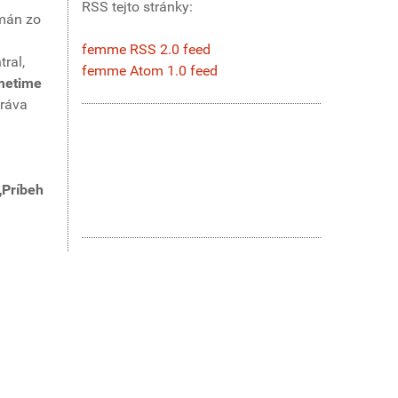
RSS tejto stránky:
omán zo
femme RSS 2.0 feed
ral,
femme Atom 1.0 feed
metime
práva
„Príbeh