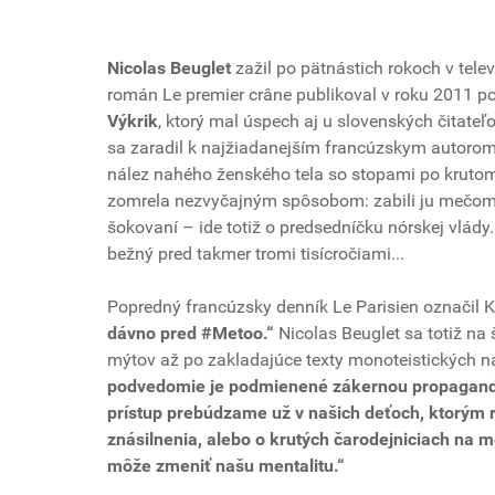
Nicolas Beuglet
zažil po pätnástich rokoch v telev
román Le premier crâne publikoval v roku 2011 p
Výkrik
, ktorý mal úspech aj u slovenských čitat
sa zaradil k najžiadanejším francúzskym autoro
nález nahého ženského tela so stopami po krutom
zomrela nezvyčajným spôsobom: zabili ju mečom. 
šokovaní – ide totiž o predsedníčku nórskej vlády
bežný pred takmer tromi tisícročiami...
Popredný francúzsky denník Le Parisien označil
dávno pred #Metoo.“
Nicolas Beuglet sa totiž na
mýtov až po zakladajúce texty monoteistických ná
podvedomie je podmienené zákernou propagandou
prístup prebúdzame už v našich deťoch, ktorým r
znásilnenia, alebo o krutých čarodejniciach na m
môže zmeniť našu mentalitu.“