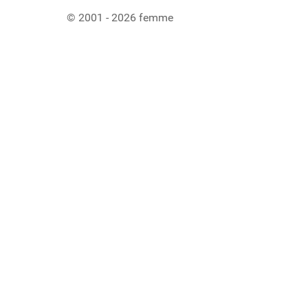
© 2001 - 2026 femme
Ladiaca konzola systému Joomla!
Sedenie
Informácie o profile