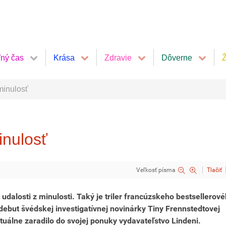
ľný čas
Krása
Zdravie
Dôverne
Ž
 minulosť
inulosť
Veľkosť písma
Tlačiť
udalosti z minulosti. Taký je triler francúzskeho bestsellerov
ebut švédskej investigatívnej novinárky Tiny Frennstedtovej
uálne zaradilo do svojej ponuky vydavateľstvo Lindeni.