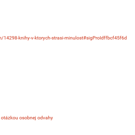
/14298-knihy-v-ktorych-strasi-minulost#sigProIdffbcf45f6d
 s otázkou osobnej odvahy