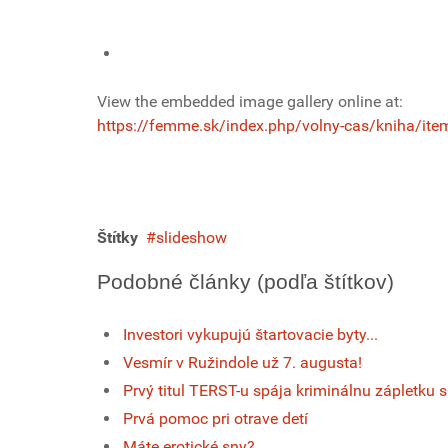
View the embedded image gallery online at:
https://femme.sk/index.php/volny-cas/kniha/item
Štítky
slideshow
Podobné články (podľa štítkov)
Investori vykupujú štartovacie byty...
Vesmír v Ružindole už 7. augusta!
Prvý titul TERST-u spája kriminálnu zápletku
Prvá pomoc pri otrave detí
Máte erotické sny?