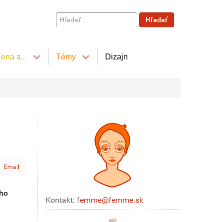
Hľadať
Hľadať
...
ena a...
Témy
Dizajn
Email
ého
Kontakt:
femme@femme.sk