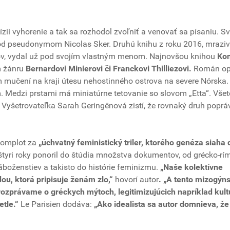
ízii vyhorenie a tak sa rozhodol zvoľniť a venovať sa písaniu. Sv
od pseudonymom Nicolas Sker. Druhú knihu z roku 2016, mrazivý 
eľov, vydal už pod svojím vlastným menom. Najnovšou knihou
Ko
m žánru
Bernardovi Minierovi či Franckovi Thilliezovi.
Román op
 mučení na kraji útesu nehostinného ostrova na severe Nórska.
Medzi prstami má miniatúrne tetovanie so slovom „Etta“. Všet
. Vyšetrovateľka Sarah Geringënová zistí, že rovnaký druh poprá
 Komplot za
„úchvatný feministický triler, ktorého genéza siaha 
 štyri roky ponoril do štúdia množstva dokumentov, od grécko-r
boženstiev a takisto do histórie feminizmu.
„Naše kolektívne
, ktorá pripisuje ženám zlo,“
hovorí autor
. „A tento mizogýn
ozprávame o gréckych mýtoch, legitimizujúcich napríklad kult
etle.“
Le Parisien dodáva:
„Ako idealista sa autor domnieva, že 