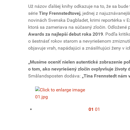
Už názov ďalšej knihy odkazuje na to, že sa bude 
série
Tiny Frennstedtovej
, jednej z najuznávanejš
novinách Svenska Dagbladet, krimi reportérka v Ex
ktorá sa zameriava na súčasný zločin. Odložené p
Awards za najlepší debut roka 2019
. Podľa kriti
o šestnásť rokov starom a nevyriešenom zmiznut
objavuje vrah, napádajúci a znásilňujúci ženy v i
„Musíme oceniť nielen autentické zobrazenie polic
o tom, ako nevyriešený zločin ovplyvňuje životy 
Smålandsposten dodáva:
„Tina Frennstedt nám 
01
01