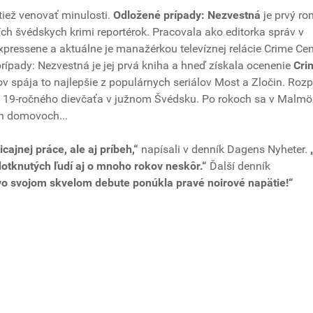
tiež venovať minulosti.
Odložené prípady: Nezvestná
je prvý r
ích švédskych krimi reportérok. Pracovala ako editorka správ v
pressene a aktuálne je manažérkou televíznej relácie Crime Cent
rípady: Nezvestná je jej prvá kniha a hneď získala ocenenie
Cri
kov spája to najlepšie z populárnych seriálov Most a Zločin. Roz
í 19-ročného dievčaťa v južnom Švédsku. Po rokoch sa v Malmö
ch domovoch...
ajnej práce, ale aj príbeh,“
napísali v denník Dagens Nyheter.
dotknutých ľudí aj o mnoho rokov neskôr.“
Ďalší denník
vo svojom skvelom debute ponúkla pravé noirové napätie!“