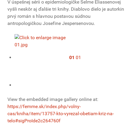
V úspešnej sérii o epidemiologičke Selme Eliassenovej
vyšli neskôr aj ďalšie tri knihy. Diablovo dielo je autorkin
prvý román s hlavnou postavou súdnou
antropologičkou Josefine Jespersenovou.
01
01
View the embedded image gallery online at:
https://femme.sk/index.php/volny-
cas/kniha/item/13757-kto-vyrezal-obetiam-kriz-na-
telo#sigProIde2c264760f