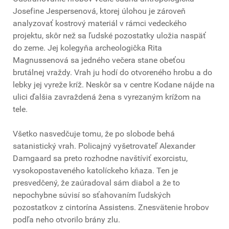
Josefine Jespersenová, ktorej úlohou je zároveň
analyzovať kostrový materiál v rámci vedeckého
projektu, skôr než sa ľudské pozostatky uložia naspäť
do zeme. Jej kolegyňa archeologička Rita
Magnussenová sa jedného večera stane obeťou
brutálnej vraždy. Vrah ju hodí do otvoreného hrobu a do
lebky jej vyreže kríž. Neskôr sa v centre Kodane nájde na
ulici ďalšia zavraždená žena s vyrezaným krížom na
tele.
Všetko nasvedčuje tomu, že po slobode behá
satanistický vrah. Policajný vyšetrovateľ Alexander
Damgaard sa preto rozhodne navštíviť exorcistu,
vysokopostaveného katolíckeho kňaza. Ten je
presvedčený, že zaúradoval sám diabol a že to
nepochybne súvisí so sťahovaním ľudských
pozostatkov z cintorína Assistens. Znesvätenie hrobov
podľa neho otvorilo brány zlu.