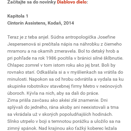
Začítajte sa do novinky
Diablovo dielo
:
Kapitola 1
Cintorín Assistens, Kodaň, 2014
Teraz je z teba anjel. Súdna antropologička Josefine
Jespersenová si prečítala nápis na náhrobku z čierneho
mramoru a na okamih zmeravela. Bol to detský hrob a
pri pohľade na rok 1986 pocítila v bránici silné šklbnutie.
Chlapec zomrel v tom istom roku ako jej brat. Boli by
rovnako starí. Odkašlala si a v myšlienkach sa vrátila do
minulosti. Napokon sa od hrobu odvrátila a vydala sa ku
skupinke robotníkov stavebnej firmy Metro v neónových
úboroch. Kývla na nich, aby sa dali do práce.
Zima prišla zavčasu ako akési zlé znamenie. Dni
splývali do jedného, rána akoby ani neexistovali a tma
sa vkrádala už v skorých popoludňajších hodinách.
Slnko utrpelo v boji s temnotou porážku a uložilo sa na
zimný spánok. Nad krajinou ako ťažký koberec ležala