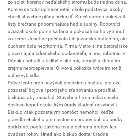
zo spleti koreňov neďalekého stromu bude riadna drina.
Korene sa totiž úplne omotali okolo podstavca, akoby
chceli stavebné plány prekaziť. Kmeň stromu pokrývali
listy brečtana pripomínajúce hadie šupiny. Robotníci
uviazali okolo pomníka laná a pokúšali sa ho vytrhnúť
zo zeme. Josefine počúvala ich južanskú hatlaninu, ale
duchom bola neprítomná. Firma Metro si na betonárske
práce najala talianskeho dodávateľa, a hoci robotníci v
Dánsku pobudli už dlhšie ako rok, tamojšia klíma im
zrejme neprospievala. Olivová pokožka tváre im totiž
úplne vybledla.
Práve tento hrob nazývali poslednou baštou, pretože
pozostalí bojovali proti jeho sťahovaniu a prosíkali
biskupa, aby zasiahol. Stavebná firma teda musela
doslova kopať okolo, kým úrady žiadosť nevybavili.
Biskup však pozostalým pomôcť nemohol, keďže
pravidlá etického premiestnenia hrobov boli do bodky
dodržané: podľa zákona trvala ochrana hrobov len
dvadsať rokov. Hneď ako biskup dostal úradné