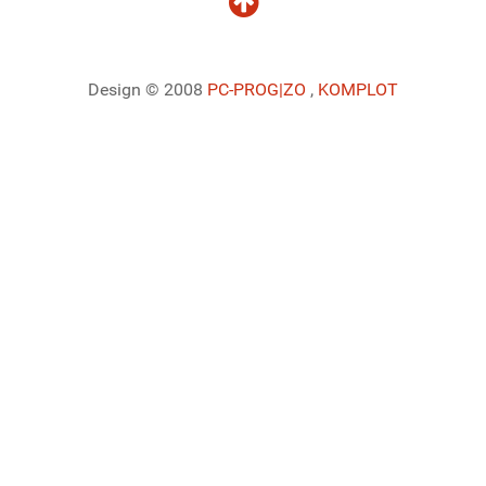
Design © 2008
PC-PROG
|ZO
,
KOMPLOT
Ladiaca konzola systému Joomla!
Sedenie