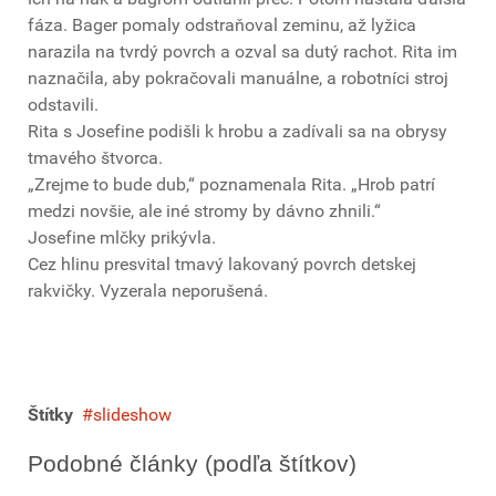
fáza. Bager pomaly odstraňoval zeminu, až lyžica
narazila na tvrdý povrch a ozval sa dutý rachot. Rita im
naznačila, aby pokračovali manuálne, a robotníci stroj
odstavili.
Rita s Josefine podišli k hrobu a zadívali sa na obrysy
tmavého štvorca.
„Zrejme to bude dub,“ poznamenala Rita. „Hrob patrí
medzi novšie, ale iné stromy by dávno zhnili.“
Josefine mlčky prikývla.
Cez hlinu presvital tmavý lakovaný povrch detskej
rakvičky. Vyzerala neporušená.
Štítky
slideshow
Podobné články (podľa štítkov)