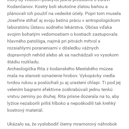
Kodančanov. Kostry boli skutočne zlatou baňou a
plánovali ich použiť na vedecké účely. Popri tom musela
Josefine stíhať aj svoju bežnú prácu v antropologickom
laboratóriu Ústavu súdneho lekárstva. Občas vďaka
svojim bohatým vedomostiam o kostiach zastupovala
hlavného patológa, najmä pri pitvách mŕtvol s
rozsiahlymi poraneniami v dôsledku vážnych
dopravných nehôd alebo ak sa nachádzali vo vysokom
štádiu rozkladu.
Archeologička Rita z kodanského Mestského múzea
mala na starosti označenie hrobov. Vykopávky viedla
tvrdou rukou a poslúchali ju aj urastení chlapi. Tí pod jej
velením bagrami efektívne zoškrabúvali jednu tenkú
vrstvu zeminy po druhej. Rita prísne dozerala na to, aby
lyžice nezaborili príliš hlboko a nepoškodili tak krehký
kostrový materiál.
Ukázalo sa, že vyslobodiť čierny mramorový náhrobok