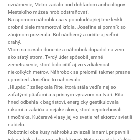
oznámenie, Metro začalo pod dohľadom archeológov
Mestského múzea hrob odstraňovať.
Na spornom náhrobku sa v popoludňajšej tme leskli
drobné biele mramorové krídla. Josefine si pomník so
záujmom prezerala. Bol nádherný a určite aj veľmi
drahý.
Vtom sa ozvalo dunenie a náhrobok dopadol na zem
ako sťatý strom. Tvrdý úder spôsobil jemné
zemetrasenie, ktoré bolo cítiť aj vo vzdialenosti
niekoľkých metrov. Náhrobok sa prelomil takmer presne
uprostred. Josefine to nahnevalo.
„Hlupáci,“ zašepkala Rite, ktorá stála vedľa nej so
zaťatými päsťami a s prísnym výrazom na tvári. Rita
hneď odbehla k bagristovi, energicky gestikulovala
rukami a zakričala nejaké slová, ktoré nepotrebovali
tlmočníka. Kučeravé vlasy jej vo svetle reflektorov svietili
nabielo.
Robotníci oba kusy náhrobku zviazali lanami, pripevnili
ich na hák a bagrom odtiahli preč. Potom nastala ďalšia