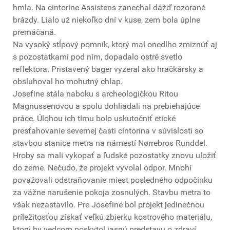
hmla. Na cintoríne Assistens zanechal dážď rozorané
brázdy. Lialo už niekoľko dní v kuse, zem bola úplne
premáčaná.
Na vysoký stĺpový pomník, ktorý mal onedlho zmiznúť aj
s pozostatkami pod ním, dopadalo ostré svetlo
reflektora. Pristavený bager vyzeral ako hračkársky a
obsluhoval ho mohutný chlap.
Josefine stála naboku s archeologičkou Ritou
Magnussenovou a spolu dohliadali na prebiehajúce
práce. Úlohou ich tímu bolo uskutočniť etické
presťahovanie severnej časti cintorína v súvislosti so
stavbou stanice metra na námestí Nørrebros Runddel.
Hroby sa mali vykopať a ľudské pozostatky znovu uložiť
do zeme. Nečudo, že projekt vyvolal odpor. Mnohí
považovali odstraňovanie miest posledného odpočinku
za vážne narušenie pokoja zosnulých. Stavbu metra to
však nezastavilo. Pre Josefine bol projekt jedinečnou
príležitosťou získať veľkú zbierku kostrového materiálu,
ktorý by vedcom poskytol jasnú predstavu o zdraví