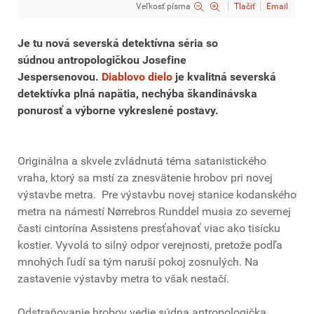
Veľkosť písma
Tlačiť
Email
Je tu nová severská detektívna séria so
súdnou antropologičkou Josefine
Jespersenovou.
Diablovo dielo
je kvalitná severská
detektívka plná napätia, nechýba škandinávska
ponurosť a výborne vykreslené postavy.
Originálna a skvele zvládnutá téma satanistického
vraha, ktorý sa mstí za znesvätenie hrobov pri novej
výstavbe metra. Pre výstavbu novej stanice kodanského
metra na námestí Nørrebros Runddel musia zo severnej
časti cintorína Assistens presťahovať viac ako tisícku
kostier. Vyvolá to silný odpor verejnosti, pretože podľa
mnohých ľudí sa tým naruší pokoj zosnulých. Na
zastavenie výstavby metra to však nestačí.
Odstraňovanie hrobov vedie súdna antropologička