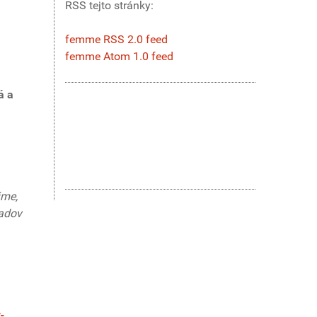
RSS tejto stránky:
femme RSS 2.0 feed
femme Atom 1.0 feed
á a
jme,
padov
-