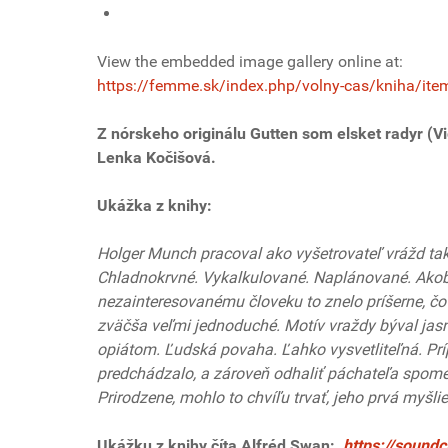
View the embedded image gallery online at:
https://femme.sk/index.php/volny-cas/kniha/ite
Z nórskeho originálu Gutten som elsket radyr (V
Lenka Kočišová.
Ukážka z knihy:
Holger Munch pracoval ako vyšetrovateľ vrážd tak
Chladnokrvné. Vykalkulované. Naplánované. Akoby
nezainteresovanému človeku to znelo príšerne, čo
zväčša veľmi jednoduché. Motív vraždy býval jasn
opiátom. Ľudská povaha. Ľahko vysvetliteľná. Prí
predchádzalo, a zároveň odhaliť páchateľa spomed
Prirodzene, mohlo to chvíľu trvať, jeho prvá myš
Ukážku z knihy číta Alfréd Swan:
https://soundc