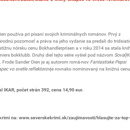
en používa pri písaní svojich kriminálnych románov. Prvý z
rodnú pozornosť a práva na jeho vydanie sa predali do tridsiati
estížnu nórsku cenu Bokhandlerprisen a v roku 2014 sa stala kni
ers bokklubb. Druhý diel tejto série vyšiel pod názvom
Sova
(I
m. Frode Sander Oien je aj autorom romá-nov
Fantastiske Pepsi
pec vo svetle reflektorov
je rovnako nominovaný na knižnú cen
al IKAR, počet strán 392, cena 14,90 eur.
krimi na: www.severskekrimi.sk/zaujimavosti/hlasujte-za-top-