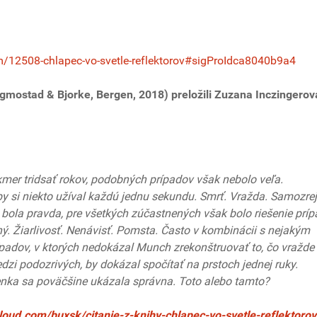
m/12508-chlapec-vo-svetle-reflektorov#sigProIdca8040b9a4
igmostad & Bjorke, Bergen, 2018) preložili Zuzana Inczingerov
mer tridsať rokov, podobných prípadov však nebolo veľa.
 si niekto užíval každú jednu sekundu. Smrť. Vražda. Samozre
 bola pravda, pre všetkých zúčastnených však bolo riešenie prí
ý. Žiarlivosť. Nenávisť. Pomsta. Často v kombinácii s nejakým
padov, v ktorých nedokázal Munch zrekonštruovať to, čo vražde
zi podozrivých, by dokázal spočítať na prstoch jednej ruky.
lienka sa poväčšine ukázala správna. Toto alebo tamto?
loud.com/buxsk/citanie-z-knihy-chlapec-vo-svetle-reflektorov