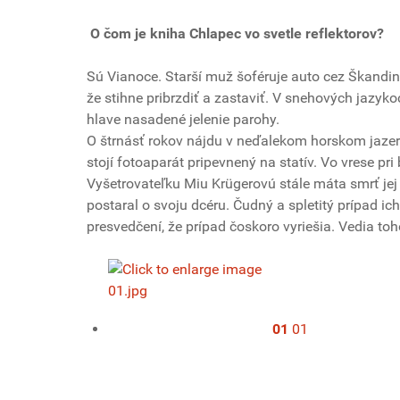
O čom je kniha Chlapec vo svetle reflektorov?
Sú Vianoce. Starší muž šoféruje auto cez Škandiná
že stihne pribrzdiť a zastaviť. V snehových jazyk
hlave nasadené jelenie parohy.
O štrnásť rokov nájdu v neďalekom horskom jazer
stojí fotoaparát pripevnený na statív. Vo vrese pri
Vyšetrovateľku Miu Krügerovú stále máta smrť jej 
postaral o svoju dcéru. Čudný a spletitý prípad ic
presvedčení, že prípad čoskoro vyriešia. Vedia to
01
01