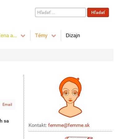
Hľadať
Hľadať
...
ena a...
Témy
Dizajn
Email
h sa
Kontakt:
femme@femme.sk