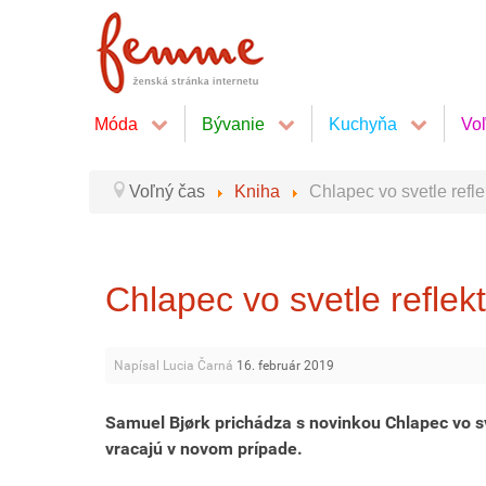
Móda
Bývanie
Kuchyňa
Vo
Voľný čas
Kniha
Chlapec vo svetle refle
Chlapec vo svetle reflek
Napísal Lucia Čarná
16. február 2019
Samuel Bjørk prichádza s novinkou Chlapec vo sv
vracajú v novom prípade.