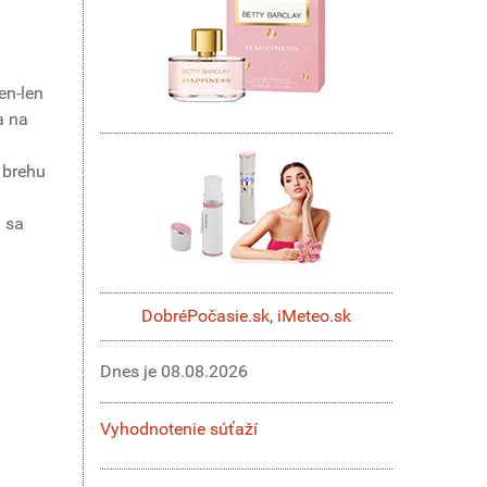
en-len
a na
 brehu
y sa
DobréPočasie.sk
,
iMeteo.sk
Dnes je
08.08.2026
Vyhodnotenie súťaží