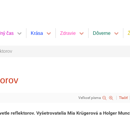
ľný čas
Krása
Zdravie
Dôverne
Ž
ktorov
torov
Veľkosť písma
Tlačiť
etle reflektorov. Vyšetrovatelia Mia Krügerová a Holger Munc