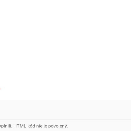
e
yplnili. HTML kód nie je povolený.