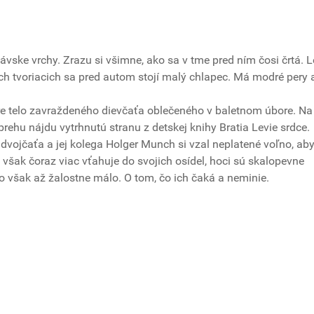
vske vrchy. Zrazu si všimne, ako sa v tme pred ním čosi črtá. L
och tvoriacich sa pred autom stojí malý chlapec. Má modré pery 
e telo zavraždeného dievčaťa oblečeného v baletnom úbore. Na
 brehu nájdu vytrhnutú stranu z detskej knihy Bratia Levie srdce.
dvojčaťa a jej kolega Holger Munch si vzal neplatené voľno, ab
h však čoraz viac vťahuje do svojich osídel, hoci sú skalopevne
ho však až žalostne málo. O tom, čo ich čaká a neminie.