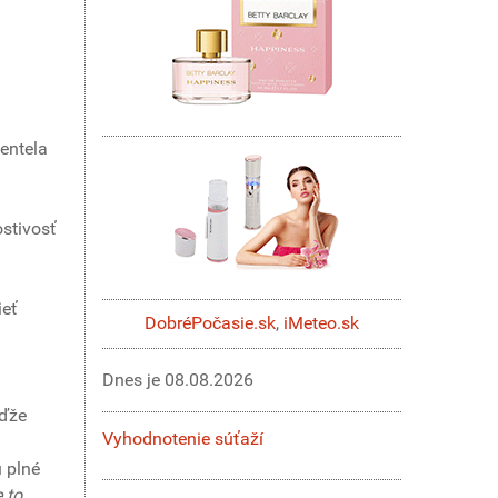
entela
ostivosť
ieť
DobréPočasie.sk
,
iMeteo.sk
Dnes je
08.08.2026
eďže
Vyhodnotenie súťaží
ú plné
 to