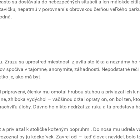
asto sa dostávala do nebezpečných situácií a len málokde cítil
tavičku, nepatrnú v porovnaní s obrovskou čerňou veľkého parku
bodná.
u. Zrazu sa uprostred miestnosti zjavila stolička a neznámy ho 
tkov spočíva v tajomne, anonymite, záhadnosti. Nepodstatné reči 
etko je, ako má byť.
iel pripravený, členky mu omotal hrubou stuhou a priviazal ich k
mne, zhlboka vydýchol – väčšinou držal opraty on, on bol ten, kt
 nachvíľu úlohy. Dávno ho nikto nedržal za ruku a tá predstava h
át a priviazal k stoličke koženým popruhmi. Do nosa mu udrela 
zoznal by ju kdekoľvek. Zavrel oči – keď človek nevidel, bolo t