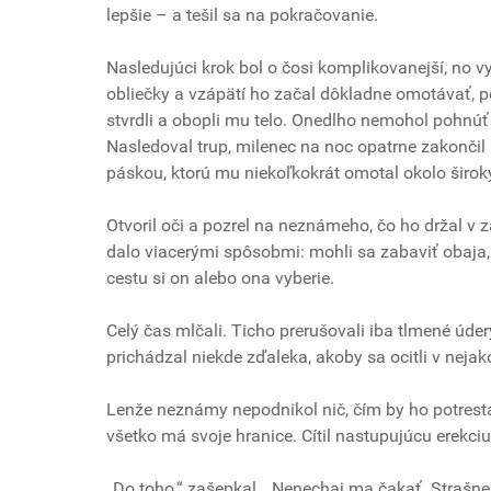
lepšie – a tešil sa na pokračovanie.
Nasledujúci krok bol o čosi komplikovanejší, no
obliečky a vzápätí ho začal dôkladne omotávať, po
stvrdli a obopli mu telo. Onedlho nemohol pohnúť
Nasledoval trup, milenec na noc opatrne zakončil 
páskou, ktorú mu niekoľkokrát omotal okolo širok
Otvoril oči a pozrel na neznámeho, čo ho držal v
dalo viacerými spôsobmi: mohli sa zabaviť obaja,
cestu si on alebo ona vyberie.
Celý čas mlčali. Ticho prerušovali iba tlmené úd
prichádzal niekde zďaleka, akoby sa ocitli v ne
Lenže neznámy nepodnikol nič, čím by ho potrestal
všetko má svoje hranice. Cítil nastupujúcu erekciu
„Do toho,“ zašepkal. „Nenechaj ma čakať. Strašn