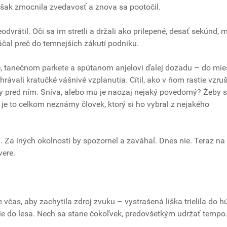
však zmocnila zvedavosť a znova sa pootočil.
dvrátil. Oči sa im stretli a držali ako prilepené, desať sekúnd,
áčal preč do temnejších zákutí podniku.
e, tanečnom parkete a spútanom anjelovi ďalej dozadu – do mies
ávali kratučké vášnivé vzplanutia. Cítil, ako v ňom rastie vzruš
y pred ním. Sníva, alebo mu je naozaj nejaký povedomý? Žeby 
 je to celkom neznámy človek, ktorý si ho vybral z nejakého
 Za iných okolností by spozornel a zaváhal. Dnes nie. Teraz na 
vere.
včas, aby zachytila zdroj zvuku – vystrašená líška trielila do h
šie do lesa. Nech sa stane čokoľvek, predovšetkým udržať tempo