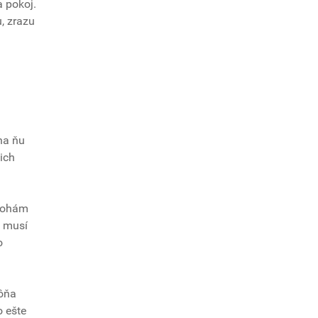
a pokoj.
, zrazu
na ňu
ich
 nohám
o musí
o
vôňa
o ešte