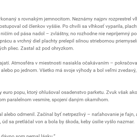
 vykonaný s rovnakým jemnocitom. Neznámy najprv rozprestrel v
stupoval od členkov vyššie. Po chvíli sa vlhkosť vyparila, plach
 ničím od pása nadol – zvláštny, no rozhodne nie nepríjemný poc
prácu a vrchný diel plachty prelepil silnou striebornou priemyse
ých pliec. Zastal až pod ohryzkom.
 zajatí. Atmosféra v miestnosti nasiakla očakávaním – pokračova
 alebo po jednom. Všetko má svoje výhody a bol veľmi zvedavý,
ery euro popu, ktorý ohlušoval osadenstvo parketu. Zvuk však ak
jakom paralelnom vesmíre, spojení daným okamihom.
 alebo odmenil. Začínal byť netrpezlivý – naťahovanie je fajn, 
, úd sa pretláčal von a bola by škoda, keby úsilie vyšlo nazmar.
e dávno som nemal lásku.“