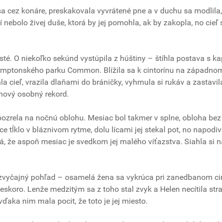
a sa cez konáre, preskakovala vyvrátené pne a v duchu sa modlila,
 nebolo živej duše, ktorá by jej pomohla, ak by zakopla, no cieľ 
husté. O niekoľko sekúnd vystúpila z húštiny – štíhla postava s 
amptonského parku Common. Blížila sa k cintorínu na západnom
hla cieľ, vrazila dlaňami do bráničky, vyhrnula si rukáv a zastavil
nový osobný rekord.
ozrela na nočnú oblohu. Mesiac bol takmer v splne, obloha bez
ce tĺklo v bláznivom rytme, dolu lícami jej stekal pot, no napodiv
ná, že aspoň mesiac je svedkom jej malého víťazstva. Siahla si 
 nezvyčajný pohľad – osamelá žena sa vykrúca pri zanedbanom ci
neskoro. Lenže medzitým sa z toho stal zvyk a Helen necítila str
aka nim mala pocit, že toto je jej miesto.