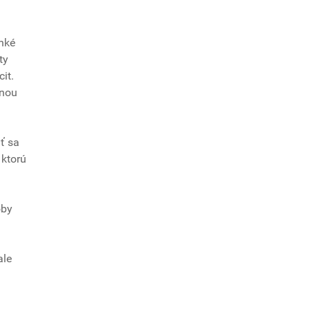
lhké
ty
it.
lnou
ť sa
 ktorú
oby
ale