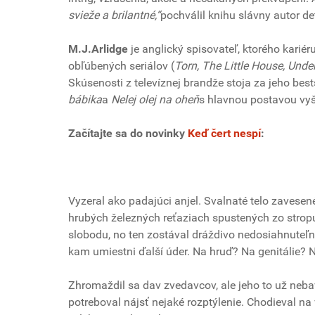
svieže a brilantné,“
pochválil knihu slávny autor de
M.J.Arlidge
je anglický spisovateľ, ktorého kariér
obľúbených seriálov (
Torn, The Little House, Und
Skúsenosti z televíznej brandže stoja za jeho bes
bábika
a
Nelej olej na oheň
s hlavnou postavou vyš
Začítajte sa do novinky
Keď čert nespí
:
Vyzeral ako padajúci anjel. Svalnaté telo zavesen
hrubých železných reťaziach spustených zo strop
slobodu, no ten zostával dráždivo nedosiahnuteľný.
kam umiestni ďalší úder. Na hruď? Na genitálie? 
Zhromaždil sa dav zvedavcov, ale jeho to už nebavi
potreboval nájsť nejaké rozptýlenie. Chodieval n