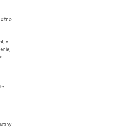
 možno
t, o
enie,
sa
to
úštiny
.