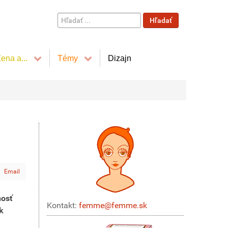
Hľadať
Hľadať
...
ena a...
Témy
Dizajn
Email
nosť
Kontakt:
femme@femme.sk
k