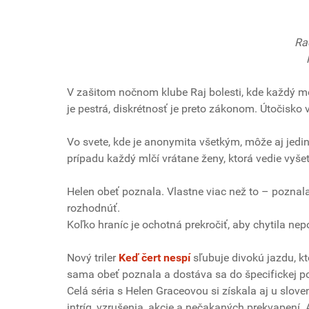
Ra
V zašitom nočnom klube Raj bolesti, kde každý mô
je pestrá, diskrétnosť je preto zákonom. Útočisko
Vo svete, kde je anonymita všetkým, môže aj jedin
prípadu každý mlčí vrátane ženy, ktorá vedie vyš
Helen obeť poznala. Vlastne viac než to – poznala
rozhodnúť.
Koľko hraníc je ochotná prekročiť, aby chytila ne
Nový triler
Keď čert nespí
sľubuje divokú jazdu, kt
sama obeť poznala a dostáva sa do špecifickej p
Celá séria s Helen Graceovou si získala aj u slove
intríg, vzrušenia, akcie a nečakaných prekvapení.