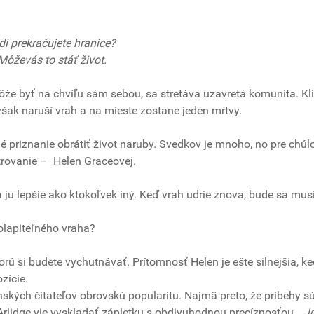
di prekračujete hranice?
Môževás to stáť život.
že byť na chvíľu sám sebou, sa stretáva uzavretá komunita. Kli
 však naruší vrah a na mieste zostane jeden mŕtvy.
é priznanie obrátiť život naruby. Svedkov je mnoho, no pre chúl
etrovanie – Helen Graceovej.
 ju lepšie ako ktokoľvek iný. Keď vrah udrie znova, bude sa mus
polapiteľného vraha?
orú si budete vychutnávať. Prítomnosť Helen je ešte silnejšia, k
ozície.
nských čitateľov obrovskú popularitu. Najmä preto, že príbehy s
 Arlidge vie vyskladať zápletku s obdivuhodnou precíznosťou.
„Je