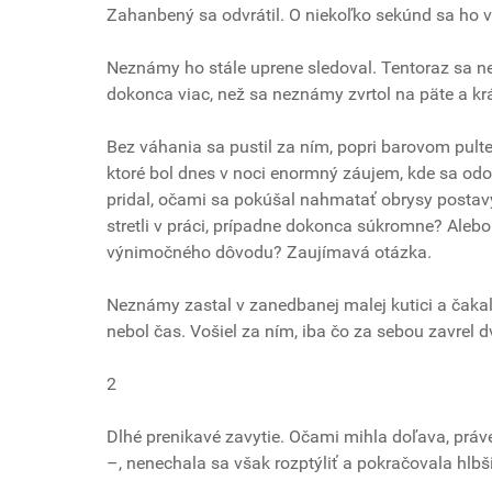
Zahanbený sa odvrátil. O niekoľko sekúnd sa ho 
Neznámy ho stále uprene sledoval. Tentoraz sa neo
dokonca viac, než sa neznámy zvrtol na päte a kr
Bez váhania sa pustil za ním, popri barovom pult
ktoré bol dnes v noci enormný záujem, kde sa odohr
pridal, očami sa pokúšal nahmatať obrysy postav
stretli v práci, prípadne dokonca súkromne? Alebo
výnimočného dôvodu? Zaujímavá otázka.
Neznámy zastal v zanedbanej malej kutici a čakal.
nebol čas. Vošiel za ním, iba čo za sebou zavrel d
2
Dlhé prenikavé zavytie. Očami mihla doľava, práve 
–, nenechala sa však rozptýliť a pokračovala hlb