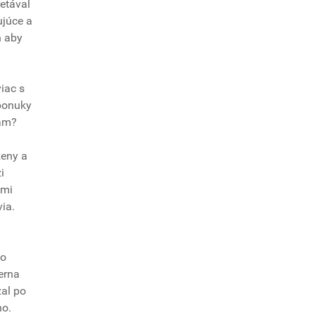
retával
ujúce a
n aby
iac s
 ponuky
sám?
ženy a
i
ými
ia.
ho
erna
zal po
ho.