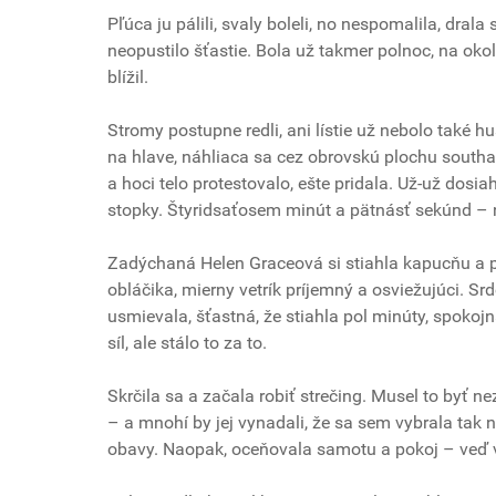
Pľúca ju pálili, svaly boleli, no nespomalila, dral
neopustilo šťastie. Bola už takmer polnoc, na okolí
blížil.
Stromy postupne redli, ani lístie už nebolo také 
na hlave, náhliaca sa cez obrovskú plochu south
a hoci telo protestovalo, ešte pridala. Už-už dosia
stopky. Štyridsaťosem minút a pätnásť sekúnd – 
Zadýchaná Helen Graceová si stiahla kapucňu a p
obláčika, mierny vetrík príjemný a osviežujúci. Srd
usmievala, šťastná, že stiahla pol minúty, spokoj
síl, ale stálo to za to.
Skrčila sa a začala robiť strečing. Musel to byť
– a mnohí by jej vynadali, že sa sem vybrala tak 
obavy. Naopak, oceňovala samotu a pokoj – veď vď