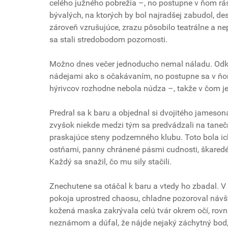
celého južného pobrežia –, no postupne v ňom rást
bývalých, na ktorých by bol najradšej zabudol, des
zároveň vzrušujúce, zrazu pôsobilo teatrálne a nep
sa stali stredobodom pozornosti.
Možno dnes večer jednoducho nemal náladu. Odked
nádejami ako s očakávaním, no postupne sa v ňom
hýrivcov rozhodne nebola núdza –, takže v čom j
Predral sa k baru a objednal si dvojitého jameson
zvyšok niekde medzi tým sa predvádzali na taneč
praskajúce steny podzemného klubu. Toto bola ich
ostňami, panny chránené pásmi cudnosti, škaredé 
Každý sa snažil, čo mu sily stačili.
Znechutene sa otáčal k baru a vtedy ho zbadal. 
pokoja uprostred chaosu, chladne pozoroval návš
kožená maska zakrývala celú tvár okrem očí, rovn
neznámom a dúfal, že nájde nejaký záchytný bod,