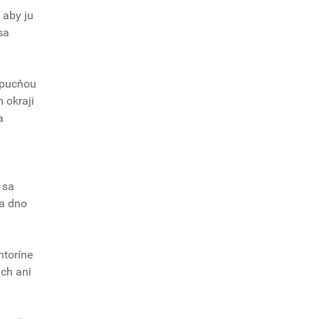
 aby ju
sa
kapucňou
 okraji
a
 sa
na dno
ntoríne
ach ani