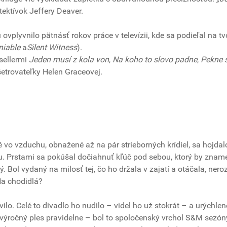
tektívok Jeffery Deaver.
u ovplyvnilo pätnásť rokov práce v televízii, kde sa podieľal na t
eniable
a
Silent Witness
).
tsellermi
Jeden musí z kola von
,
Na koho to slovo padne
,
Pekne s
etrovateľky Helen Graceovej.
é vo vzduchu, obnažené až na pár strieborných krídiel, sa hojdal
u. Prstami sa pokúšal dočiahnuť kľúč pod sebou, ktorý by znam
 Bol vydaný na milosť tej, čo ho držala v zajatí a otáčala, ner
Na chodidlá?
lo. Celé to divadlo ho nudilo – videl ho už stokrát – a urýchlen
a výročný ples pravidelne – bol to spoločenský vrchol S&M sezón