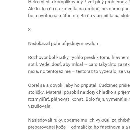
Helen viedla komplikovaný život plný problémov, č
Ale tu, len čo sa zmenila na drobnú, neznámu pos
bola uvoľnená a šťastná. Ba čo viac, cítila sa slo
3
Nedokázal pohnúť jediným svalom.
Rozhovor bol krátky, rýchlo prešli k tomu hlavném
sotil. Vedel dosť, aby mlčal – čaro takýchto záži
ničia, no tentoraz nie – tentoraz to vyzeralo, že vš
Oprel sa a dovolil, aby ho pripútal. Cudzinec priš
stoličky. Materiál pôsobil na dotyk hladko a príje
rozmýšľať, plánovať, konať. Bolo fajn, vymeniť si
vzrušovala.
Nasledovali ruky, opatrne mu ich vykrútil za chrb
preparovanej kože – odmalička ho fascinovala a ro