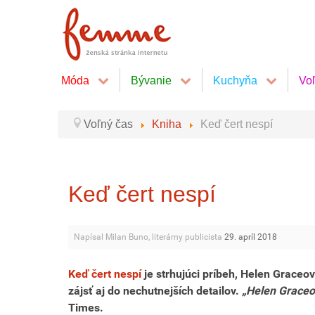
Móda
Bývanie
Kuchyňa
Vo
Voľný čas
Kniha
Keď čert nespí
Keď čert nespí
Napísal Milan Buno, literárny publicista
29. apríl 2018
Keď čert nespí
je strhujúci príbeh, Helen Grace
zájsť aj do nechutnejších detailov.
„Helen Graceov
Times.