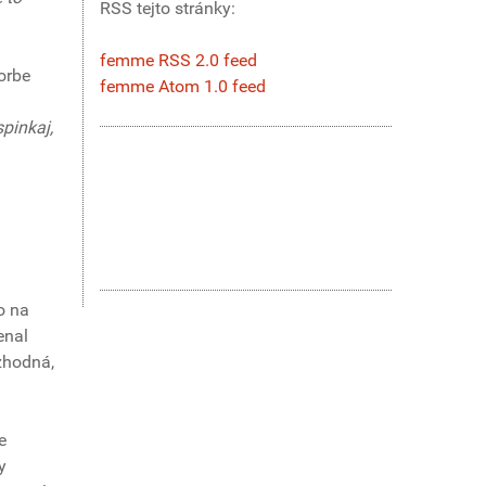
RSS tejto stránky:
femme RSS 2.0 feed
vorbe
femme Atom 1.0 feed
pinkaj,
o na
enal
ozhodná,
e
y