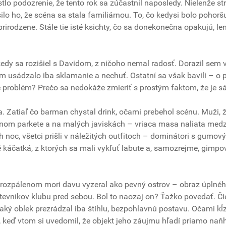
lo podozrenie, že tento rok sa zúčastnil naposledy. Nielenže st
ilo ho, že scéna sa stala familiárnou. To, čo kedysi bolo pohorš
rirodzene. Stále tie isté ksichty, čo sa donekonečna opakujú, le
y sa rozišiel s Davidom, z ničoho nemal radosť. Dorazil sem v
 usádzalo iba sklamanie a nechuť. Ostatní sa však bavili – o
e problém? Prečo sa nedokáže zmieriť s prostým faktom, že je 
a. Zatiaľ čo barman chystal drink, očami prebehol scénu. Muži, 
nom parkete a na malých javiskách – vriaca masa naliata medz
 noc, všetci prišli v náležitých outfitoch – dominátori s gumov
káčatká, z ktorých sa mali vykľuť labute a, samozrejme, gimpov
V rozpálenom mori davu vyzeral ako pevný ostrov – obraz úplné
tevníkov klubu pred sebou. Bol to naozaj on? Ťažko povedať. Či
aký oblek prezrádzal iba štíhlu, bezpohlavnú postavu. Očami kĺ
 keď vtom si uvedomil, že objekt jeho záujmu hľadí priamo naň