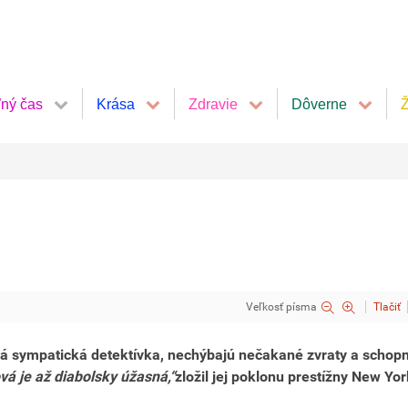
ľný čas
Krása
Zdravie
Dôverne
Ž
Veľkosť písma
Tlačiť
ová sympatická detektívka, nechýbajú nečakané zvraty a schop
á je až diabolsky úžasná,“
zložil jej poklonu prestížny New Yor