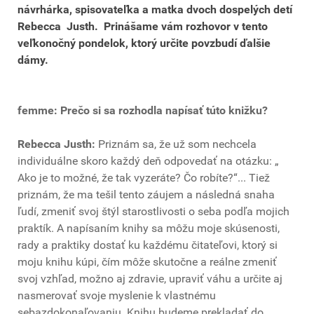
návrhárka, spisovateľka a matka dvoch dospelých detí
Rebecca Justh. Prinášame vám rozhovor v tento
veľkonočný pondelok, ktorý určite povzbudí ďalšie
dámy.
femme: Prečo si sa rozhodla napísať túto knižku?
Rebecca Justh:
Priznám sa, že už som nechcela
individuálne skoro každý deň odpovedať na otázku: „
Ako je to možné, že tak vyzeráte? Čo robíte?“... Tiež
priznám, že ma tešil tento záujem a následná snaha
ľudí, zmeniť svoj štýl starostlivosti o seba podľa mojich
praktík. A napísaním knihy sa môžu moje skúsenosti,
rady a praktiky dostať ku každému čitateľovi, ktorý si
moju knihu kúpi, čím môže skutočne a reálne zmeniť
svoj vzhľad, možno aj zdravie, upraviť váhu a určite aj
nasmerovať svoje myslenie k vlastnému
sebazdokonaľovaniu. Knihu budeme prekladať do