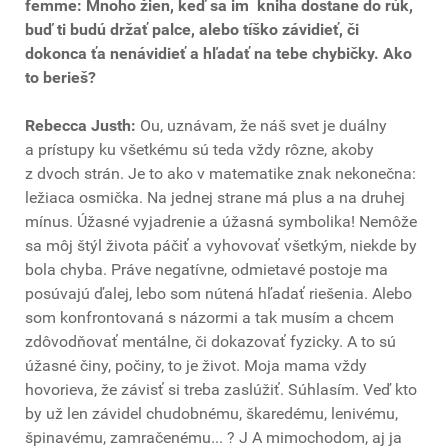
femme: Mnoho žien, keď sa im kniha dostane do rúk,
buď ti budú držať palce, alebo tíško závidieť, či
dokonca ťa nenávidieť a hľadať na tebe chybičky. Ako
to berieš?
Rebecca Justh:
Ou, uznávam, že náš svet je duálny
a prístupy ku všetkému sú teda vždy rôzne, akoby
z dvoch strán. Je to ako v matematike znak nekonečna:
ležiaca osmička. Na jednej strane má plus a na druhej
mínus. Úžasné vyjadrenie a úžasná symbolika! Nemôže
sa môj štýl života páčiť a vyhovovať všetkým, niekde by
bola chyba. Práve negatívne, odmietavé postoje ma
posúvajú ďalej, lebo som nútená hľadať riešenia. Alebo
som konfrontovaná s názormi a tak musím a chcem
zdôvodňovať mentálne, či dokazovať fyzicky. A to sú
úžasné činy, počiny, to je život. Moja mama vždy
hovorieva, že závisť si treba zaslúžiť. Súhlasím. Veď kto
by už len závidel chudobnému, škaredému, lenivému,
špinavému, zamračenému... ? J A mimochodom, aj ja