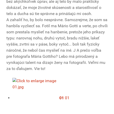
bez akýchkoľvek úprav, ale aj telo by malo prakticky
dokázať, že moje životné skúsenosti a starostlivosť o
telo a ducha sú tie správne a prinášajú mi osoh.
A zahaliť ho, by bolo nesprávne. Samozrejme, že som sa
hanbila vyzliecť sa. Fotil ma Mário Gotti a verte, po chvíli
som prestala myslieť na hanbenie, pretože jeho príkazy
typu: narovnaj nohu, druhú vytoč, bradu nižšie, lakeť
vyššie, zvrtni sa v páse, boky vytoč... boli tak fyzicky
náročné, že nebol čas myslieť na iné. J A prečo voľba
pre fotografa Mária Gottiho? Lebo má prirodzený a
vynikajúci talent na dizajn ženy na fotografii. Veľmi mu
za to ďakujem. Vie to!
01
01