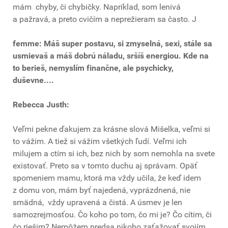
mám chyby, či chybičky. Napríklad, som lenivá
a pažravá, a preto cvičím a neprežieram sa často. J
femme: Máš super postavu, si zmyselná, sexi, stále sa
usmievaš a máš dobrú náladu, sršíš energiou. Kde na
to berieš, nemyslím finančne, ale psychicky,
duševne....
Rebecca Justh:
Veľmi pekne ďakujem za krásne slová Mišelka, veľmi si
to vážim. A tiež si vážim všetkých ľudí. Veľmi ich
milujem a ctím si ich, bez nich by som nemohla na svete
existovať. Preto sa v tomto duchu aj správam. Opäť
spomeniem mamu, ktorá ma vždy učila, že keď idem
z domu von, mám byť najedená, vyprázdnená, nie
smädná, vždy upravená a čistá. A úsmev je len
samozrejmosťou. Čo koho po tom, čo mi je? Čo cítim, či
čo riešim? Nemôžem predsa nikoho zaťažovať svojím