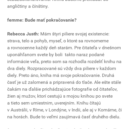
angličtiny a čínštiny.
femme: Bude mať pokračovanie?
Rebecca Justh:
Mám štyri piliere svojej existencie:
strava, telo a pohyb, myseľ, o ktoré sa rovnomerne
a rovnocenne každý deň starám. Pre čitateľa v dnešnom
uponáhľanom svete by boli takto naraz podané
informácie veľa, preto som sa rozhodla rozdeliť knihu na
dva diely. Rozpracované sú vždy dva piliere v každom
diely. Preto áno, kniha má svoje pokračovanie. Druhá
časť je už zalomená a pripravená do tlače. Ale ešte stále
čakám na ďalšie prichádzajúce fotografie od čitateľov,
žien aj mužov, ktorí cestujú s mojou knihou po svete
a tieto sem umiestnim, uverejním. Knihu čítajú
v Austrálii, v Ríme, v Londýne, v Indii, ale aj v Komárne, či
na horách. Bude to veľmi zaujímavá časť druhého dielu.