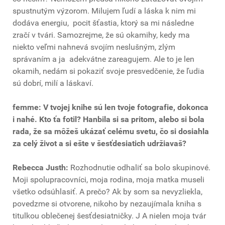
spustnutým výzorom. Milujem ľudí a láska k nim mi
dodáva energiu, pocit šťastia, ktorý sa mi následne
zračí v tvári. Samozrejme, že sú okamihy, kedy ma
niekto veľmi nahnevá svojím neslušným, zlým
správaním a ja adekvátne zareagujem. Ale to je len
okamih, nedám si pokaziť svoje presvedčenie, že ľudia
sú dobrí, milí a láskaví.
femme: V tvojej knihe sú len tvoje fotografie, dokonca
i nahé. Kto ťa fotil? Hanbila si sa pritom, alebo si bola
rada, že sa môžeš ukázať celému svetu, čo si dosiahla
za celý život a si ešte v šesťdesiatich udržiavaš?
Rebecca Justh:
Rozhodnutie odhaliť sa bolo skupinové.
Moji spolupracovníci, moja rodina, moja matka museli
všetko odsúhlasiť. A prečo? Ak by som sa nevyzliekla,
povedzme si otvorene, nikoho by nezaujímala kniha s
titulkou oblečenej šesťdesiatničky. J A nielen moja tvár