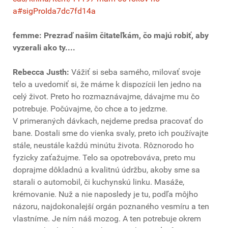
a#sigProIda7dc7fd14a
femme: Prezraď našim čitateľkám, čo majú robiť, aby
vyzerali ako ty....
Rebecca Justh:
Vážiť si seba samého, milovať svoje
telo a uvedomiť si, že máme k dispozícii len jedno na
celý život. Preto ho rozmaznávajme, dávajme mu čo
potrebuje. Počúvajme, čo chce a to jedzme.
V primeraných dávkach, nejdeme predsa pracovať do
bane. Dostali sme do vienka svaly, preto ich používajte
stále, neustále každú minútu života. Rôznorodo ho
fyzicky zaťažujme. Telo sa opotrebováva, preto mu
doprajme dôkladnú a kvalitnú údržbu, akoby sme sa
starali o automobil, či kuchynskú linku. Masáže,
krémovanie. Nuž a nie naposledy je tu, podľa môjho
názoru, najdokonalejší orgán poznaného vesmíru a ten
vlastníme. Je ním náš mozog. A ten potrebuje okrem