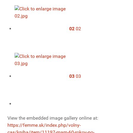
02
02
03
03
View the embedded image gallery online at:
https://femme.sk/index.php/volny-
cas/kniha/item/11197-mam-60-rokov-no-