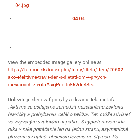
04
04
View the embedded image gallery online at:
https://femme.sk/index.php/temy/dieta/item/20602-
ako-efektivne-travit-den-s-dietatkom-v-prvych-
mesiacoch-zivota#sigProIdc862dd48ea
Dôležité je sledovať pohyby a držanie tela dieťaťa.
„
Aktívne sa usilujeme zamedziť neželanému záklonu
hlavičky a prehýbaniu celého telíčka. Ten môže súvisieť
so zvýšeným svalovým napätím. S hypertonusom ide
ruka v ruke pretáčanie len na jednu stranu, asymetrické
plazenie až úplná absencia lezenia po štyroch. Po