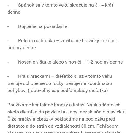
- Spánok sa v tomto veku skracuje na 3 - 4-krát
denne
- Dojčenie na požiadanie
- Poloha na brušku – zdvíhanie hlavičky - okolo 1
hodiny denne
- Nosenie v šatke alebo v nosiči – 1-2 hodiny denne
- Hra s hračkami – dieťatko si už v tomto veku
trénuje uchopenie do rúčky, trénujeme koordináciu
pohybov (ľubovoľný čas podľa nálady dieťatka)
Používame kontaktné hračky a knihy. Naukladáme ich
okolo dieťatka do pozície tak, aby nezakláňalo hlavičku.
Čiže hračky a obrázky pokladáme na podložku pred
dieťatko a do strán do vzdialenosti 30 cm. Pohľadom,