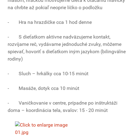
hlasom, hračkou motivujeme dieťa k otáčaniu hlavičky
na chrbte až pokiaľ neoprie líčko o podložku
- Hra na hrazdičke cca 1 hod denne
- S dieťatkom aktívne nadväzujeme kontakt,
rozvíjame reč, vydávame jednoduché zvuky, môžeme
spievať, hovoriť s dieťatkom iným jazykom (bilingválne
rodiny)
- Sluch – hrkálky cca 10-15 minút
- Masáže, dotyk cca 10 minút
- Vaničkovanie v centre, prípadne po inštruktáži
doma – koordinácia tela, svalov: 15 - 20 minút