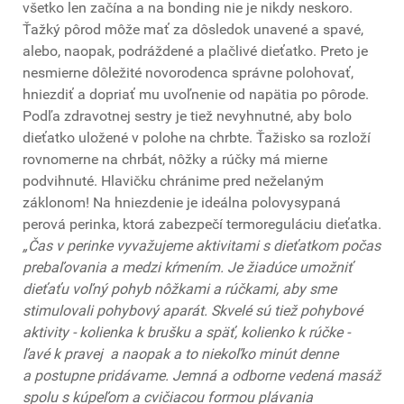
všetko len začína a na bonding nie je nikdy neskoro.
Ťažký pôrod môže mať za dôsledok unavené a spavé,
alebo, naopak, podráždené a plačlivé dieťatko. Preto je
nesmierne dôležité novorodenca správne polohovať,
hniezdiť a dopriať mu uvoľnenie od napätia po pôrode.
Podľa zdravotnej sestry je tiež nevyhnutné, aby bolo
dieťatko uložené v polohe na chrbte. Ťažisko sa rozloží
rovnomerne na chrbát, nôžky a rúčky má mierne
podvihnuté. Hlavičku chránime pred neželaným
záklonom! Na hniezdenie je ideálna polovysypaná
perová perinka, ktorá zabezpečí termoreguláciu dieťatka.
„Čas v perinke vyvažujeme aktivitami s dieťatkom počas
prebaľovania a medzi kŕmením. Je žiadúce umožniť
dieťaťu voľný pohyb nôžkami a rúčkami, aby sme
stimulovali pohybový aparát. Skvelé sú tiež pohybové
aktivity - kolienka k brušku a späť, kolienko k rúčke -
ľavé k pravej a naopak a to niekoľko minút denne
a postupne pridávame. Jemná a odborne vedená masáž
spolu s kúpeľom a cvičiacou formou plávania