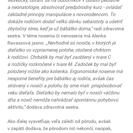
teoreticky, obrátiť sa na odborníkov v oblasti pediatrie
a neonatológie, absolvovať predpôrodný kurz - ovládať
základné princípy manipulácie s novorodencom. To
dokáže rodičom dodať veľkú dávku sebaistoty a ušetriť
zbytočný stres, keď je už bábätko doma,“
radí zdravotná
sestra. V téme nosenia či nenosenia má Alenka
Ravaszová jasno:
„Nevhodné sú nosiče, v ktorých je
dieťatko vo vzpriamenej polohe, otočené chrbtom
k rodičovi. Chrbátik by mal byť zaoblený v tvare C
a nožičky rozkročené v tvare M. Zadoček by mal byť
položený nižšie ako kolienka. Ergonomické nosenie má
nesporné benefity pre bábätko aj rodiča, avšak čas
strávený v nosiči a polohu by sme mali prispôsobovať
veku dieťaťa. Dieťatko by nemalo byť v nosiči väčšinu
dňa a nosič nemôže nahrádzať spontánnu pohybovú
aktivitu,“
dodáva zdravotná sestra.
Ako ďalej vysvetľuje, veľa záleží od pôrodu, avšak
v zapätí dodáva, že pôrodom nič nekončí, naopak,