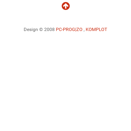
Design © 2008
PC-PROG
|ZO
,
KOMPLOT
Ladiaca konzola systému Joomla!