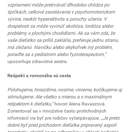
vzpriamení môže pretrvávať dlhodobo chôdza po
špičkách, celkové zaostávanie v psychomotorickom
vývine, neskôr hyperaktivita a poruchy učenia. V
dospelosti sa môže vyvinúť skolióza, lordóza alebo
problémy s plochými chodidlami. Ak sa vám zdá, že
vaše dieťatko sa príliš zakláňa, preferuje jednu stranu,
má zležanú hlavičku alebo akýkoľvek iný problém,
poraďte sa s pediatrom alebo fyzioterapeutom,“
upozorňuje zdravotná sestra.
Rešpekt a rovnováha sú cesta
Polohujeme, hniezdime, nosíme, vinieme, kočíkujeme aj
stimulujeme. Ale všetko s mierou a s maximálnym
rešpektom k dieťatku,“
hovorí Alena Ravaszová.
Zorientovať sa v množstve často protichodných
informácií vie byť pre rodičov vyčerpávajúce.
„Je preto
dobré byť pred príchodom dieťatka pripravený aspoň