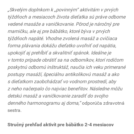
„Skvelým doplnkom k „povinným“ aktivitám v prvých
týždňoch a mesiacoch života dieťatka sú práve odborne
vedené masáže a vaničkovanie. Pôrod je náročný pre
mamičku, ale aj pre bábätko, ktoré býva v prvých
týždňoch napäté. Vhodne zvolená masáž a cvičiaca
forma plávania dokážu dieťatko uvoľniť od napätia,
upokojiť aj prehĺbiť a skvalitniť spánok. Ideálne je
v tomto prípade obrátiť sa na odborníkov, ktorí rodičom
poskytnú odbornú inštruktáž, naučia ich veku primerané
postupy masáží, špeciálnu antikolikovú masáž a ako
s dieťatkom zaobchádzať vo vodnom prostredí, aby
z neho načerpalo čo najviac benefitov. Následne môžu
detskú masáž a vaničkovanie zaradiť do svojho
denného harmonogramu aj doma,“
odporúča zdravotná
sestra.
Stručný prehľad aktivít pre bábätko 2-4 mesiacov