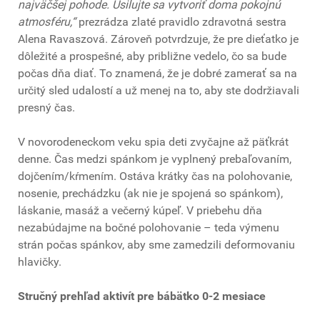
najväčšej pohode. Usilujte sa vytvoriť doma pokojnú
atmosféru,“
prezrádza zlaté pravidlo zdravotná sestra
Alena Ravaszová. Zároveň potvrdzuje, že pre dieťatko je
dôležité a prospešné, aby približne vedelo, čo sa bude
počas dňa diať. To znamená, že je dobré zamerať sa na
určitý sled udalostí a už menej na to, aby ste dodržiavali
presný čas.
V novorodeneckom veku spia deti zvyčajne až päťkrát
denne. Čas medzi spánkom je vyplnený prebaľovaním,
dojčením/kŕmením. Ostáva krátky čas na polohovanie,
nosenie, prechádzku (ak nie je spojená so spánkom),
láskanie, masáž a večerný kúpeľ. V priebehu dňa
nezabúdajme na bočné polohovanie – teda výmenu
strán počas spánkov, aby sme zamedzili deformovaniu
hlavičky.
Stručný prehľad aktivít pre bábätko 0-2 mesiace