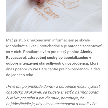
Mať prístup k nekonečným informáciám je skvelé.
Mnohokrát sú však protichodné a je náročné zorientovať
sa v nich. Ponúkame vám praktický pohľad
Alenky
Ravaszovej, zdravotnej sestry so špecializáciou v
odbore intenzívnej starostlivosti o novorodenca,
ktorá
dnes pôsobí vo We Care centre pre novorodencov a deti
do jedného roka.
„Prvé dni po príchode domov z pôrodnice môžu vyzerať
chaoticky. Akokoľvek sa budete snažiť o harmonogram
či režim pre seba a pre dieťatko, pamätajte, že
najdôležitejšie je, aby ste sa nestresovali a ostali v čo