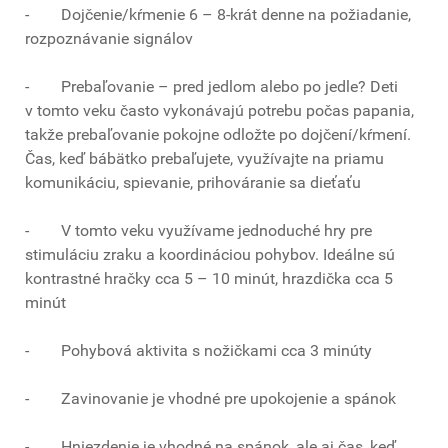
- Dojčenie/kŕmenie 6 – 8-krát denne na požiadanie,
rozpoznávanie signálov
- Prebaľovanie – pred jedlom alebo po jedle? Deti
v tomto veku často vykonávajú potrebu počas papania,
takže prebaľovanie pokojne odložte po dojčení/kŕmení.
Čas, keď bábätko prebaľujete, využívajte na priamu
komunikáciu, spievanie, prihováranie sa dieťaťu
- V tomto veku využívame jednoduché hry pre
stimuláciu zraku a koordináciou pohybov. Ideálne sú
kontrastné hračky cca 5 – 10 minút, hrazdička cca 5
minút
- Pohybová aktivita s nožičkami cca 3 minúty
- Zavinovanie je vhodné pre upokojenie a spánok
- Hniezdenie je vhodné na spánok, ale aj čas, keď