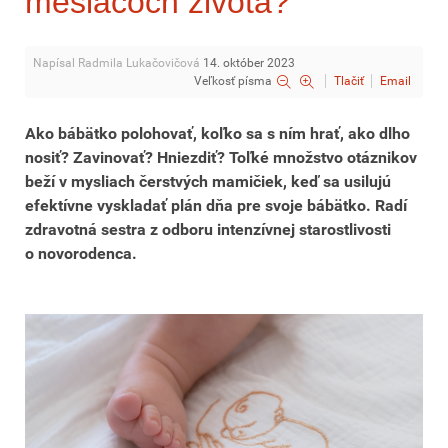
mesiacoch života?
Napísal Radmila Lukačovičová
14. október 2023
Veľkosť písma
Tlačiť
Email
Ako bábätko polohovať, koľko sa s ním hrať, ako dlho
nosiť? Zavinovať? Hniezdiť? Toľké množstvo otáznikov
beží v mysliach čerstvých mamičiek, keď sa usilujú
efektívne vyskladať plán dňa pre svoje bábätko. Radí
zdravotná sestra z odboru intenzívnej starostlivosti
o novorodenca.