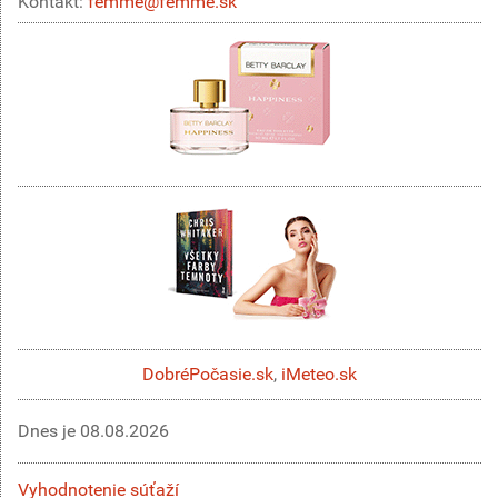
Kontakt:
femme@femme.sk
DobréPočasie.sk
,
iMeteo.sk
Dnes je
08.08.2026
Vyhodnotenie súťaží