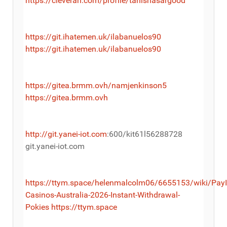
https://cleveran.com/profile/tanishasargood
https://git.ihatemen.uk/ilabanuelos90
https://git.ihatemen.uk/ilabanuelos90
https://gitea.brmm.ovh/namjenkinson5
https://gitea.brmm.ovh
http://git.yanei-iot.com
:600/kit61l56288728
git.yanei-iot.com
https://ttym.space/helenmalcolm06/6655153/wiki/PayI
Casinos-Australia-2026-Instant-Withdrawal-
Pokies
https://ttym.space