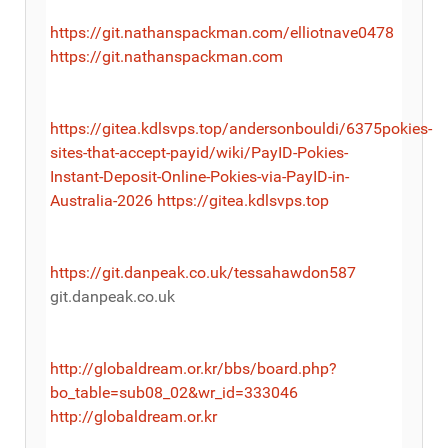
https://git.nathanspackman.com/elliotnave0478
https://git.nathanspackman.com
https://gitea.kdlsvps.top/andersonbouldi/6375pokies-
sites-that-accept-payid/wiki/PayID-Pokies-
Instant-Deposit-Online-Pokies-via-PayID-in-
Australia-2026
https://gitea.kdlsvps.top
https://git.danpeak.co.uk/tessahawdon587
git.danpeak.co.uk
http://globaldream.or.kr/bbs/board.php?
bo_table=sub08_02&wr_id=333046
http://globaldream.or.kr