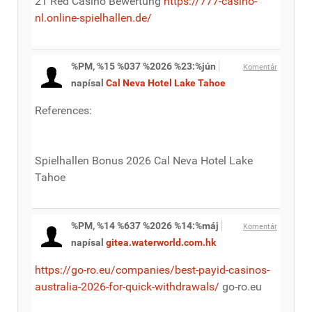
21 Red Casino Bewertung
https://777-casino-
nl.online-spielhallen.de/
%PM, %15 %037 %2026 %23:%jún
Komentár
napísal
Cal Neva Hotel Lake Tahoe
References:
Spielhallen Bonus 2026 Cal Neva Hotel Lake
Tahoe
%PM, %14 %637 %2026 %14:%máj
Komentár
napísal
gitea.waterworld.com.hk
https://go-ro.eu/companies/best-payid-casinos-
australia-2026-for-quick-withdrawals/
go-ro.eu