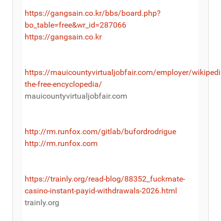
https://gangsain.co.kr/bbs/board.php?
bo_table=free&wr_id=287066
https://gangsain.co.kr
https://mauicountyvirtualjobfair.com/employer/wikipedi
the-free-encyclopedia/
mauicountyvirtualjobfair.com
http://rm.runfox.com/gitlab/bufordrodrigue
http://rm.runfox.com
https://trainly.org/read-blog/88352_fuckmate-
casino-instant-payid-withdrawals-2026.html
trainly.org