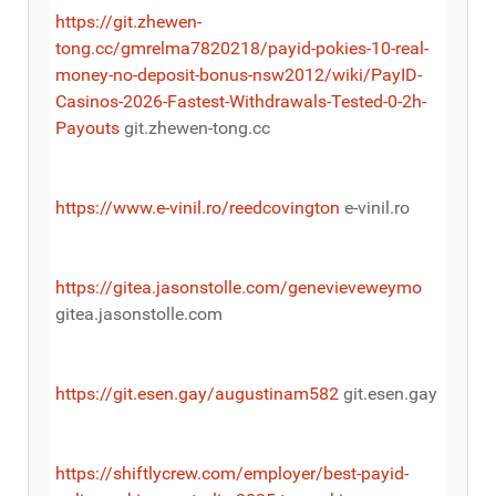
https://git.zhewen-
tong.cc/gmrelma7820218/payid-pokies-10-real-
money-no-deposit-bonus-nsw2012/wiki/PayID-
Casinos-2026-Fastest-Withdrawals-Tested-0-2h-
Payouts
git.zhewen-tong.cc
https://www.e-vinil.ro/reedcovington
e-vinil.ro
https://gitea.jasonstolle.com/genevieveweymo
gitea.jasonstolle.com
https://git.esen.gay/augustinam582
git.esen.gay
https://shiftlycrew.com/employer/best-payid-