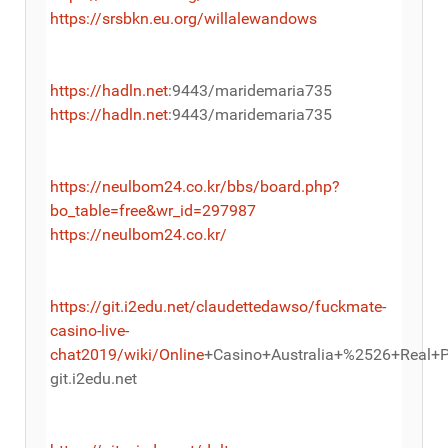
https://srsbkn.eu.org/willalewandows
https://hadln.net
:9443/maridemaria735
https://hadln.net
:9443/maridemaria735
https://neulbom24.co.kr/bbs/board.php?
bo_table=free&wr_id=297987
https://neulbom24.co.kr/
https://git.i2edu.net/claudettedawso/fuckmate-
casino-live-
chat2019/wiki/Online
+Casino+Australia+%2526+Real+P
git.i2edu.net