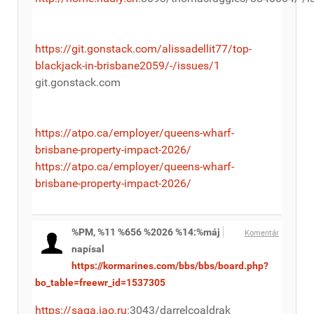
https://git.gonstack.com/alissadellit77/top-
blackjack-in-brisbane2059/-/issues/1
git.gonstack.com
https://atpo.ca/employer/queens-wharf-
brisbane-property-impact-2026/
https://atpo.ca/employer/queens-wharf-
brisbane-property-impact-2026/
%PM, %11 %656 %2026 %14:%máj
Komentár
napísal
https://kormarines.com/bbs/bbs/board.php?
bo_table=freewr_id=1537305
https://saga.iao.ru
:3043/darrelcoaldrak