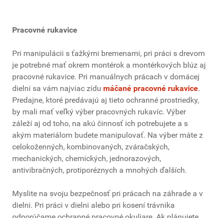
Pracovné rukavice
Pri manipulácii s ťažkými bremenami, pri práci s drevom
je potrebné mať okrem montérok a montérkových blúz aj
pracovné rukavice. Pri manuálnych prácach v domácej
dielni sa vám najviac zídu
máčané pracovné rukavice
.
Predajne, ktoré predávajú aj tieto ochranné prostriedky,
by mali mať veľký výber pracovných rukavíc. Výber
záleží aj od toho, na akú činnosť ich potrebujete a s
akým materiálom budete manipulovať. Na výber máte z
celokoženných, kombinovaných, zváračských,
mechanických, chemických, jednorazových,
antivibračných, protiporéznych a mnohých ďalších.
Myslite na svoju bezpečnosť pri prácach na záhrade a v
dielni. Pri práci v dielni alebo pri kosení trávnika
odporúčame ochranné pracovné okuliare. Ak plánujete