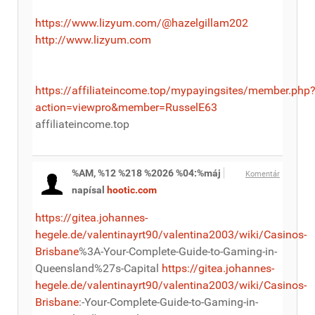
https://www.lizyum.com/@hazelgillam202
http://www.lizyum.com
https://affiliateincome.top/mypayingsites/member.php
action=viewpro&member=RusselE63
affiliateincome.top
%AM, %12 %218 %2026 %04:%máj
Komentár
napísal
hootic.com
https://gitea.johannes-
hegele.de/valentinayrt90/valentina2003/wiki/Casinos-
Brisbane
%3A-Your-Complete-Guide-to-Gaming-in-
Queensland%27s-Capital
https://gitea.johannes-
hegele.de/valentinayrt90/valentina2003/wiki/Casinos-
Brisbane
:-Your-Complete-Guide-to-Gaming-in-