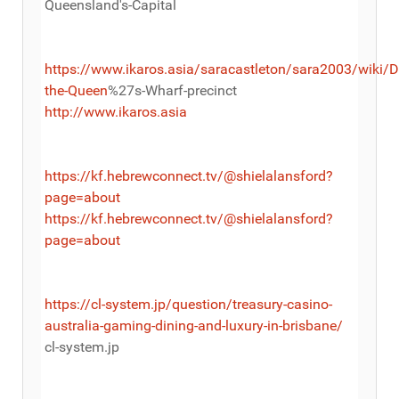
Queensland's-Capital
https://www.ikaros.asia/saracastleton/sara2003/wiki/D
the-Queen
%27s-Wharf-precinct
http://www.ikaros.asia
https://kf.hebrewconnect.tv/@shielalansford?
page=about
https://kf.hebrewconnect.tv/@shielalansford?
page=about
https://cl-system.jp/question/treasury-casino-
australia-gaming-dining-and-luxury-in-brisbane/
cl-system.jp