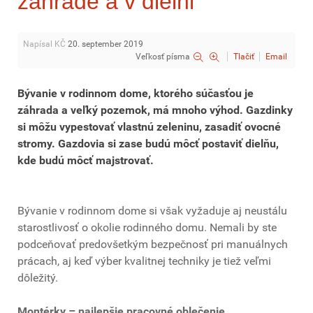
záhrade a v dielni
Napísal KČ
20. september 2019
Veľkosť písma
Tlačiť
Email
Bývanie v rodinnom dome, ktorého súčasťou je
záhrada a veľký pozemok, má mnoho výhod. Gazdinky
si môžu vypestovať vlastnú zeleninu, zasadiť ovocné
stromy. Gazdovia si zase budú môcť postaviť dielňu,
kde budú môcť majstrovať.
Bývanie v rodinnom dome si však vyžaduje aj neustálu
starostlivosť o okolie rodinného domu. Nemali by ste
podceňovať predovšetkým bezpečnosť pri manuálnych
prácach, aj keď výber kvalitnej techniky je tiež veľmi
dôležitý.
Montérky – najlepšie pracovné oblečenie