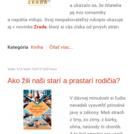
a ukázalo sa, že čitatelia
jej mix romantiky
a napätia milujú. Svoj neopakovateľný rukopis ukazuje
aj v novinke
Zrada
, ktorý si vás získa od prvých strán.
Kategória
Kniha
Čítať viac...
%AM, %16 %041 %2019 %00:%nov
Ako žili naši starí a prastarí rodičia?
V dávnej minulosti si ľudia
nevedeli vysvetliť prírodné
javy a zákony. Mali strach
z tmy, zo zimy, z búrky,
ohňa, neúrody či chorôb.
A to bol priestor pre vznik