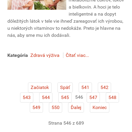
a bielkovín. A hoci je telo
inteligentné a na dopyt
dôležitých látok v tele vie ihneď zareagovať ich výrobou,
u niektorých vitamínov to nedokáže. Preto je hlavne na
nás, aby sme mu ich dodávali.
Kategória
Zdravá výživa
Čítať viac...
Začiatok
Späť
541
542
546
543
544
545
547
548
549
550
Ďalej
Koniec
Strana 546 z 689