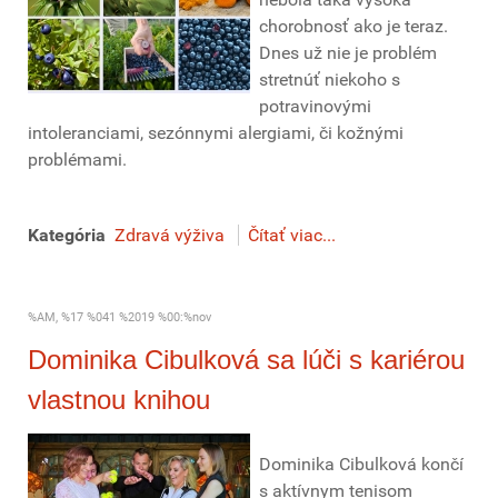
chorobnosť ako je teraz.
Dnes už nie je problém
stretnúť niekoho s
potravinovými
intoleranciami, sezónnymi alergiami, či kožnými
problémami.
Kategória
Zdravá výživa
Čítať viac...
%AM, %17 %041 %2019 %00:%nov
Dominika Cibulková sa lúči s kariérou
vlastnou knihou
Dominika Cibulková končí
s aktívnym tenisom