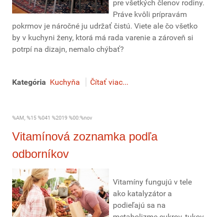
pre všetkých členov rodiny.
Práve kvôli prípravám
pokrmov je náročné ju udržať čistú. Viete ale čo všetko
by v kuchyni ženy, ktorá má rada varenie a zároveň si
potrpí na dizajn, nemalo chýbať?
Kategória
Kuchyňa
Čítať viac...
%AM, %15 %041 %2019 %00:%nov
Vitamínová zoznamka podľa
odborníkov
Vitamíny fungujú v tele
ako katalyzátor a
podieľajú sa na
metabolizme cukrov, tukov