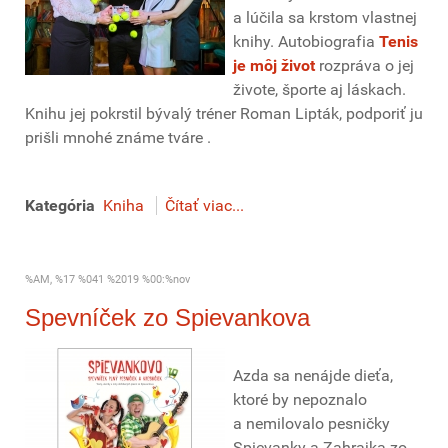
a lúčila sa krstom vlastnej
knihy. Autobiografia
Tenis
je môj život
rozpráva o jej
živote, športe aj láskach.
Knihu jej pokrstil bývalý tréner Roman Lipták, podporiť ju
prišli mnohé známe tváre .
Kategória
Kniha
Čítať viac...
%AM, %17 %041 %2019 %00:%nov
Spevníček zo Spievankova
Azda sa nenájde dieťa,
ktoré by nepoznalo
a nemilovalo pesničky
Spievanky a Zahrajka zo