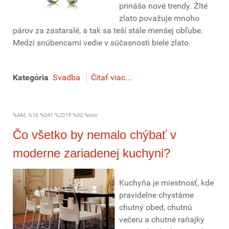
prináša nové trendy. Žlté
zlato považuje mnoho
párov za zastaralé, a tak sa teší stále menšej obľube.
Medzi snúbencami vedie v súčasnosti biele zlato.
Kategória
Svadba
Čítať viac...
%AM, %16 %041 %2019 %00:%nov
Čo všetko by nemalo chýbať v
moderne zariadenej kuchyni?
Kuchyňa je miestnosť, kde
pravidelne chystáme
chutný obed, chutnú
večeru a chutné raňajky