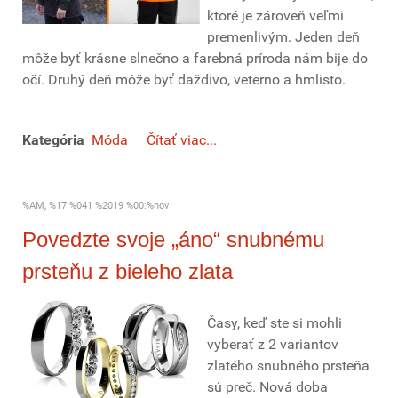
ktoré je zároveň veľmi
premenlivým. Jeden deň
môže byť krásne slnečno a farebná príroda nám bije do
očí. Druhý deň môže byť daždivo, veterno a hmlisto.
Kategória
Móda
Čítať viac...
%AM, %17 %041 %2019 %00:%nov
Povedzte svoje „áno“ snubnému
prsteňu z bieleho zlata
Časy, keď ste si mohli
vyberať z 2 variantov
zlatého snubného prsteňa
sú preč. Nová doba