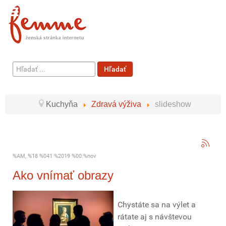
Hľadať
Hľadať
...
Kuchyňa
Zdravá výživa
slideshow
%AM, %18 %041 %2019 %00:%nov
Ako vnímať obrazy
Chystáte sa na výlet a
rátate aj s návštevou