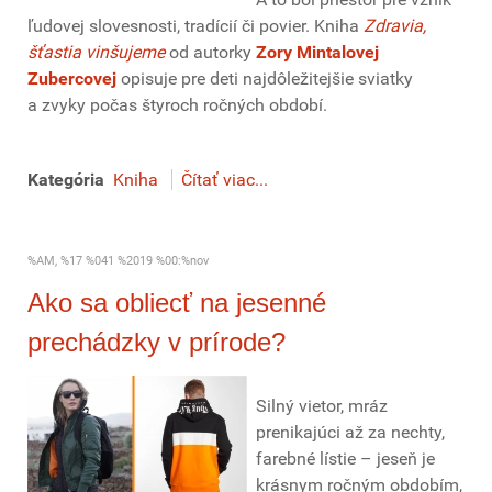
ľudovej slovesnosti, tradícií či povier. Kniha
Zdravia,
šťastia vinšujeme
od autorky
Zory Mintalovej
Zubercovej
opisuje pre deti najdôležitejšie sviatky
a zvyky počas štyroch ročných období.
Kategória
Kniha
Čítať viac...
%AM, %17 %041 %2019 %00:%nov
Ako sa obliecť na jesenné
prechádzky v prírode?
Silný vietor, mráz
prenikajúci až za nechty,
farebné lístie – jeseň je
krásnym ročným obdobím,