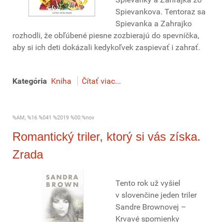
Spievankova. Tentoraz sa
Spievanka a Zahrajko
rozhodli, že obľúbené piesne zozbierajú do spevníčka,
aby si ich deti dokázali kedykoľvek zaspievať i zahrať.
Kategória
Kniha
Čítať viac...
%AM, %16 %041 %2019 %00:%nov
Romantický triler, ktorý si vás získa.
Zrada
Tento rok už vyšiel
v slovenčine jeden triler
Sandre Brownovej –
Krvavé spomienky