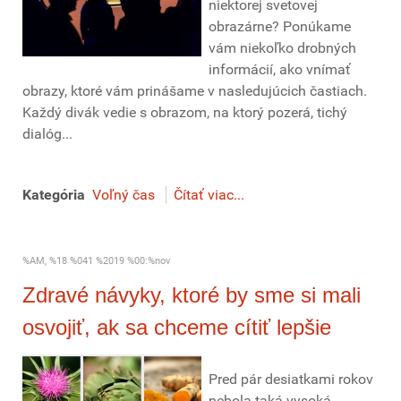
niektorej svetovej
obrazárne? Ponúkame
vám niekoľko drobných
informácií, ako vnímať
obrazy, ktoré vám prinášame v nasledujúcich častiach.
Každý divák vedie s obrazom, na ktorý pozerá, tichý
dialóg...
Kategória
Voľný čas
Čítať viac...
%AM, %18 %041 %2019 %00:%nov
Zdravé návyky, ktoré by sme si mali
osvojiť, ak sa chceme cítiť lepšie
Pred pár desiatkami rokov
nebola taká vysoká