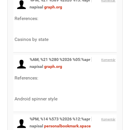
%PM, %21 %589 %2026 %13:%apr
Komentár
napísal
graph.org
References:
Casinos by state
%AM, %21 %280 %2026 %05:%apr
Komentár
napísal
graph.org
References:
Android spinner style
%PM, %14 %573 %2026 %12:%apr
Komentár
napísal
personalbookmark.space