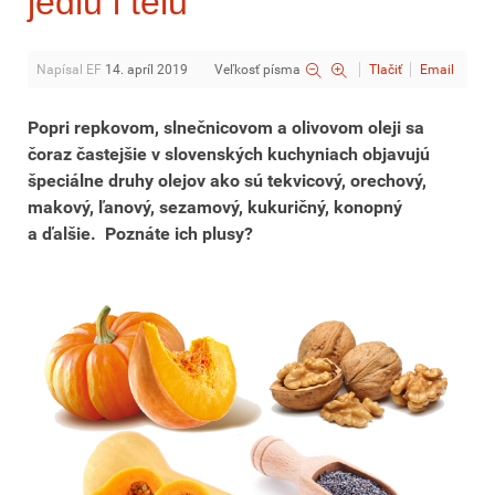
jedlu i telu
Napísal EF
14. apríl 2019
Veľkosť písma
Tlačiť
Email
Popri repkovom, slnečnicovom a olivovom oleji sa
čoraz častejšie v slovenských kuchyniach objavujú
špeciálne druhy olejov ako sú tekvicový, orechový,
makový, ľanový, sezamový, kukuričný, konopný
a ďalšie. Poznáte ich plusy?