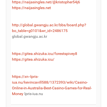
https://naijasingles.net/@kristopher54j6
https://naijasingles.net
http://global.gwangju.ac.kr/bbs/board.php?
bo_table=g0101&wr_id=2486175
global.gwangju.ac.kr
https://gitea.shizuka.icu/forestspivey8
https://gitea.shizuka.icu/
https://xn--lpris-
iua.nu/kevincavill588/1372393/wiki/Casino-
Online-in-Australia-Best-Casino-Games-for-Real-
Money
lpris-iua.nu