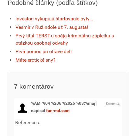
Podobné články (podľa štítkov)
Investori vykupujú štartovacie byty...
Vesmír v Ružindole už 7. augusta!
Prvý titul TERST-u spája kriminálnu zápletku s
otázkou osobnej odvahy
Prvá pomoc pri otrave detí
Máte erotické sny?
7
komentárov
%AM, %04 %206 %2026 %03:%máj
Komentár
napísal
fun-md.com
References: