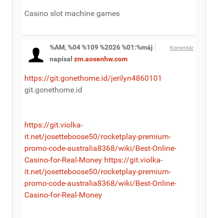
Casino slot machine games
%AM, %04 %109 %2026 %01:%máj
Komentár
napísal
zm.aosenhw.com
https://git.gonethome.id/jerilyn4860101
git.gonethome.id
https://git.violka-
it.net/josetteboose50/rocketplay-premium-
promo-code-australia8368/wiki/Best-Online-
Casino-for-Real-Money
https://git.violka-
it.net/josetteboose50/rocketplay-premium-
promo-code-australia8368/wiki/Best-Online-
Casino-for-Real-Money