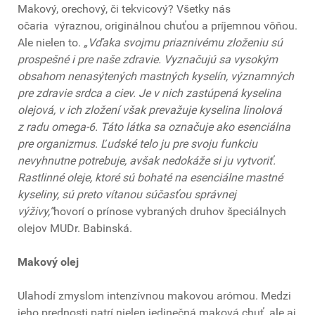
Makový, orechový, či tekvicový? Všetky nás
očaria výraznou, originálnou chuťou a príjemnou vôňou.
Ale nielen to.
„Vďaka svojmu priaznivému zloženiu sú
prospešné i pre naše zdravie. Vyznačujú sa vysokým
obsahom nenasýtených mastných kyselín, významných
pre zdravie srdca a ciev. Je v nich zastúpená kyselina
olejová, v ich zložení však prevažuje kyselina linolová
z radu omega-6. Táto látka sa označuje ako esenciálna
pre organizmus. Ľudské telo ju pre svoju funkciu
nevyhnutne potrebuje, avšak nedokáže si ju vytvoriť.
Rastlinné oleje, ktoré sú bohaté na esenciálne mastné
kyseliny, sú preto vítanou súčasťou správnej
výživy,“
hovorí o prínose vybraných druhov špeciálnych
olejov MUDr. Babinská.
Makový olej
Ulahodí zmyslom intenzívnou makovou arómou. Medzi
jeho prednosti patrí nielen jedinečná maková chuť, ale aj