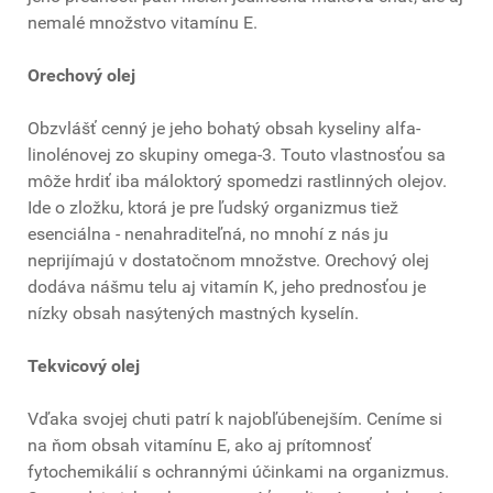
nemalé množstvo vitamínu E.
Orechový olej
Obzvlášť cenný je jeho bohatý obsah kyseliny alfa-
linolénovej zo skupiny omega-3. Touto vlastnosťou sa
môže hrdiť iba máloktorý spomedzi rastlinných olejov.
Ide o zložku, ktorá je pre ľudský organizmus tiež
esenciálna - nenahraditeľná, no mnohí z nás ju
neprijímajú v dostatočnom množstve. Orechový olej
dodáva nášmu telu aj vitamín K, jeho prednosťou je
nízky obsah nasýtených mastných kyselín.
Tekvicový olej
Vďaka svojej chuti patrí k najobľúbenejším. Ceníme si
na ňom obsah vitamínu E, ako aj prítomnosť
fytochemikálií s ochrannými účinkami na organizmus.