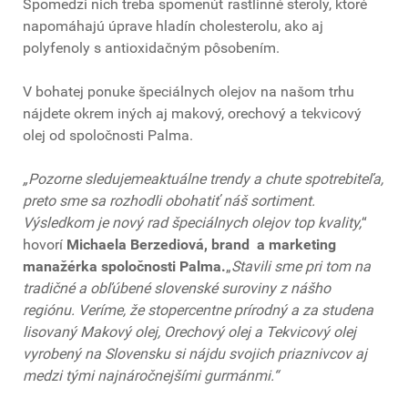
Spomedzi nich treba spomenúť rastlinné steroly, ktoré
napomáhajú úprave hladín cholesterolu, ako aj
polyfenoly s antioxidačným pôsobením.
V bohatej ponuke špeciálnych olejov na našom trhu
nájdete okrem iných aj makový, orechový a tekvicový
olej od spoločnosti Palma.
„Pozorne sledujeme
aktuálne trendy a chute spotrebiteľa,
preto sme sa rozhodli obohatiť náš sortiment.
Výsledkom je nový rad špeciálnych olejov top kvality,
“
hovorí
Michaela Berzediová, brand a marketing
manažérka spoločnosti Palma.
„
Stavili sme pri tom na
tradičné a obľúbené slovenské suroviny z nášho
regiónu
. Veríme, že stopercentne prírodný a za studena
lisovaný Makový olej, Orechový olej a Tekvicový olej
vyrobený na Slovensku si nájdu svojich priaznivcov aj
medzi tými najnáročnejšími gurmánmi.“