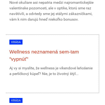
Nové okuliare asi nepatria medzi najromantickejšie
valentínske pozornosti, ale v optike, ktorú sme raz
navštívili, a odvtedy sme jej stálymi zákazníčkami,
vám k nim darujú hneď niekoľko bonusov.
KRÁSA
Wellness neznamená sem-tam
"vypnúť"
Aj vy si myslíte, že wellness je víkendové leňošenie
a perličkový kúpeľ? Nie, je to životný štýl...
KRÁSA