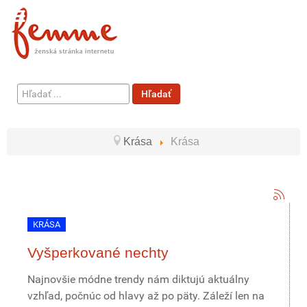
Hľadať
Hľadať
...
Krása
Krása
KRÁSA
Vyšperkované nechty
Najnovšie módne trendy nám diktujú aktuálny
vzhľad, počnúc od hlavy až po päty. Záleží len na