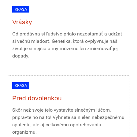
KRÁSA
Vrásky
Od pradávna si ľudstvo prialo nezostarnúť a udržať
si večnú mladosť. Genetika, ktorá ovplyvňuje náš
život je silnejšia a my môžeme len zmierňovať jej
dopady.
KRÁSA
Pred dovolenkou
Skôr než svoje telo vystavíte slnečným lúčom,
pripravte ho na to! Vyhnete sa nielen nebezpečnému
spáleniu, ale aj celkovému opotrebovaniu
organizmu.