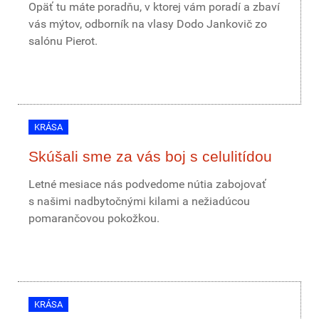
Opäť tu máte poradňu, v ktorej vám poradí a zbaví
vás mýtov, odborník na vlasy Dodo Jankovič zo
salónu Pierot.
KRÁSA
Skúšali sme za vás boj s celulitídou
Letné mesiace nás podvedome nútia zabojovať
s našimi nadbytočnými kilami a nežiadúcou
pomarančovou pokožkou.
KRÁSA