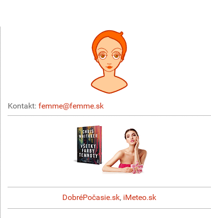
Kontakt:
femme@femme.sk
DobréPočasie.sk
,
iMeteo.sk