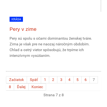
KRÁSA
Pery v zime
Pery sú spolu s očami dominantou ženskej tváre.
Zima je však pre ne naozaj náročným obdobím.
Chlad a ostrý vietor spôsobujú, že trpíme ich
intenzívnym vysúšaním.
Začiatok
Späť
1
2
3
4
5
6
7
8
Ďalej
Koniec
Strana 7 z 8