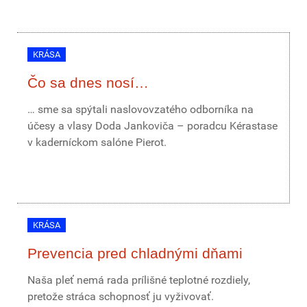
KRÁSA
Čo sa dnes nosí…
… sme sa spýtali naslovovzatého odborníka na
účesy a vlasy Doda Jankoviča – poradcu Kérastase
v kaderníckom salóne Pierot.
KRÁSA
Prevencia pred chladnými dňami
Naša pleť nemá rada prílišné teplotné rozdiely,
pretože stráca schopnosť ju vyživovať.