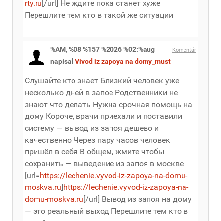
rty.ru
[/url] Не ждите пока станет хуже
Перешлите тем кто в такой же ситуации
%AM, %08 %157 %2026 %02:%aug
Komentár
napísal
Vivod iz zapoya na domy_must
Слушайте кто знает Близкий человек уже
несколько дней в запое Родственники не
знают что делать Нужна срочная помощь на
дому Короче, врачи приехали и поставили
систему — вывод из запоя дешево и
качественно Через пару часов человек
пришёл в себя В общем, жмите чтобы
сохранить — выведение из запоя в москве
[url=
https://lechenie.vyvod-iz-zapoya-na-domu-
moskva.ru
]
https://lechenie.vyvod-iz-zapoya-na-
domu-moskva.ru
[/url] Вывод из запоя на дому
— это реальный выход Перешлите тем кто в