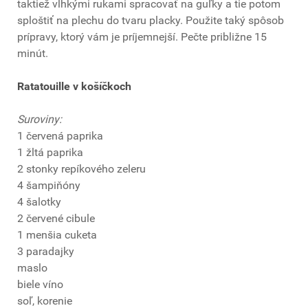
taktiež vlhkými rukami spracovať na guľky a tie potom
sploštiť na plechu do tvaru placky. Použite taký spôsob
prípravy, ktorý vám je príjemnejší. Pečte približne 15
minút.
Ratatouille v košíčkoch
Suroviny:
1 červená paprika
1 žltá paprika
2 stonky repíkového zeleru
4 šampiňóny
4 šalotky
2 červené cibule
1 menšia cuketa
3 paradajky
maslo
biele víno
soľ, korenie