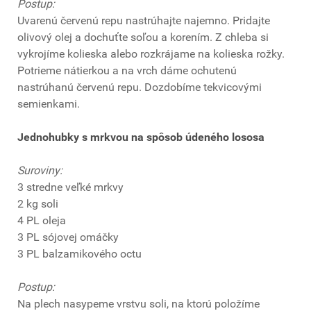
Postup:
Uvarenú červenú repu nastrúhajte najemno. Pridajte
olivový olej a dochuťte soľou a korením. Z chleba si
vykrojíme kolieska alebo rozkrájame na kolieska rožky.
Potrieme nátierkou a na vrch dáme ochutenú
nastrúhanú červenú repu. Dozdobíme tekvicovými
semienkami.
Jednohubky s mrkvou na spôsob údeného lososa
Suroviny:
3 stredne veľké mrkvy
2 kg soli
4 PL oleja
3 PL sójovej omáčky
3 PL balzamikového octu
Postup:
Na plech nasypeme vrstvu soli, na ktorú položíme