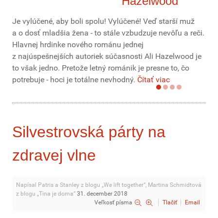
Hazelwood
Je vylúčené, aby boli spolu! Vylúčené! Veď starší muž
a o dosť mladšia žena - to stále vzbudzuje nevôľu a reči.
Hlavnej hrdinke nového románu jednej
z najúspešnejších autoriek súčasnosti Ali Hazelwood je
to však jedno. Pretože letný románik je presne to, čo
potrebuje - hoci je totálne nevhodný.
Čítať viac
Silvestrovská párty na
zdravej vlne
Napísal Patris a Stanley z blogu „We lift together“, Martina Schmidtová
z blogu „Tina je doma“
31. december 2018
Veľkosť písma
Tlačiť
Email