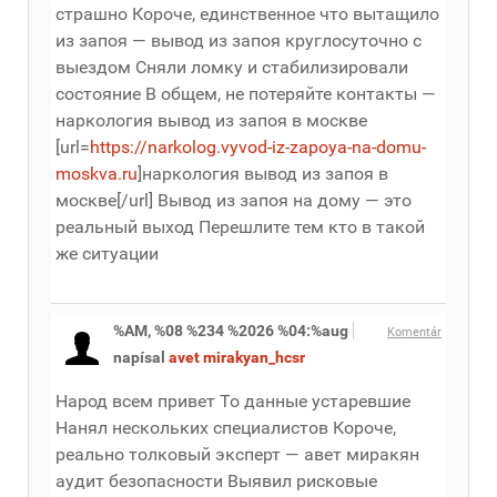
страшно Короче, единственное что вытащило
из запоя — вывод из запоя круглосуточно с
выездом Сняли ломку и стабилизировали
состояние В общем, не потеряйте контакты —
наркология вывод из запоя в москве
[url=
https://narkolog.vyvod-iz-zapoya-na-domu-
moskva.ru
]наркология вывод из запоя в
москве[/url] Вывод из запоя на дому — это
реальный выход Перешлите тем кто в такой
же ситуации
%AM, %08 %234 %2026 %04:%aug
Komentár
napísal
avet mirakyan_hcsr
Народ всем привет То данные устаревшие
Нанял нескольких специалистов Короче,
реально толковый эксперт — авет миракян
аудит безопасности Выявил рисковые