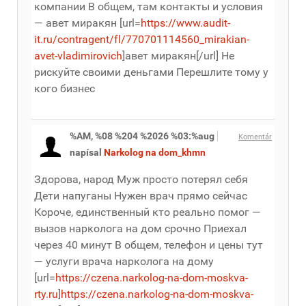
компании В общем, там контакты и условия
— авет миракян [url=
https://www.audit-
it.ru/contragent/fl/770701114560_mirakian-
avet-vladimirovich
]авет миракян[/url] Не
рискуйте своими деньгами Перешлите тому у
кого бизнес
%AM, %08 %204 %2026 %03:%aug
Komentár
napísal
Narkolog na dom_khmn
Здорова, народ Муж просто потерял себя
Дети напуганы Нужен врач прямо сейчас
Короче, единственный кто реально помог —
вызов нарколога на дом срочно Приехал
через 40 минут В общем, телефон и цены тут
— услуги врача нарколога на дому
[url=
https://czena.narkolog-na-dom-moskva-
rty.ru
]
https://czena.narkolog-na-dom-moskva-