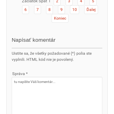
Začiatok
Späť
1
2
3
4
5
6
7
8
9
10
Ďalej
Koniec
Napísať komentár
Uistite sa, že všetky požadované (*) polia ste
vyplnili. HTML kód nie je povolený.
Správa *