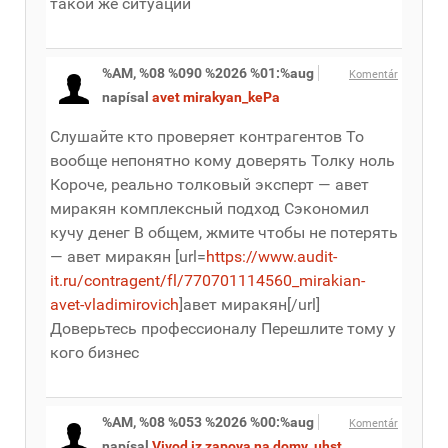
такой же ситуации
%AM, %08 %090 %2026 %01:%aug
Komentár
napísal
avet mirakyan_kePa
Слушайте кто проверяет контрагентов То
вообще непонятно кому доверять Толку ноль
Короче, реально толковый эксперт — авет
миракян комплексный подход Сэкономил
кучу денег В общем, жмите чтобы не потерять
— авет миракян [url=
https://www.audit-
it.ru/contragent/fl/770701114560_mirakian-
avet-vladimirovich
]авет миракян[/url]
Доверьтесь профессионалу Перешлите тому у
кого бизнес
%AM, %08 %053 %2026 %00:%aug
Komentár
napísal
Vivod iz zapoya na domy_uhst