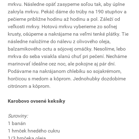
mrkvu. Následne opäť zasypeme soľou tak, aby úplne
zakryla mrkvu. Pekáč dáme do trúby na 190 stupňov a
pečieme približne hodinu až hodinu a pol. Záleží od
veľkosti mrkvy. Hotovú mrkvu vyberieme zo soľnej
krusty, ošúpeme a nakrájame na veľmi tenké plátky. Tie
následne naložíme do nálevu z olivového oleja,
balzamikového octu a sójovej omáčky. Nesolíme, lebo
mrkva do seba vsiakla slanú chuť pri pečení. Necháme
marinovať ideálne cez noc, ale pokojne aj pár dní.
Podávame na nakrájanom chlebíku so sojakrémom,
horčicou s medom a kôprom. Jednohubky dozdobíme
citrónom a kôprom.
Karobovo ovsené keksíky
Suroviny:
1 banán
1 hrnček hnedého cukru
1/3 hrnčeka oleja