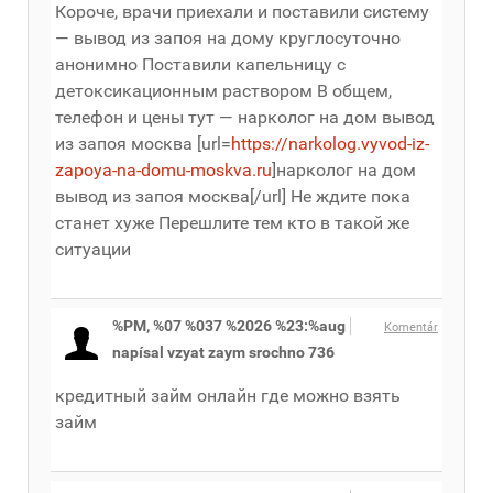
Короче, врачи приехали и поставили систему
— вывод из запоя на дому круглосуточно
анонимно Поставили капельницу с
детоксикационным раствором В общем,
телефон и цены тут — нарколог на дом вывод
из запоя москва [url=
https://narkolog.vyvod-iz-
zapoya-na-domu-moskva.ru
]нарколог на дом
вывод из запоя москва[/url] Не ждите пока
станет хуже Перешлите тем кто в такой же
ситуации
%PM, %07 %037 %2026 %23:%aug
Komentár
napísal vzyat zaym srochno 736
кредитный займ онлайн где можно взять
займ