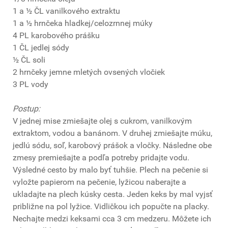
1 a ½ ČL vanilkového extraktu
1 a ½ hrnčeka hladkej/celozrnnej múky
4 PL karobového prášku
1 ČL jedlej sódy
½ ČL soli
2 hrnčeky jemne mletých ovsených vločiek
3 PL vody
Postup:
V jednej mise zmiešajte olej s cukrom, vanilkovým
extraktom, vodou a banánom. V druhej zmiešajte múku,
jedlú sódu, soľ, karobový prášok a vločky. Následne obe
zmesy premiešajte a podľa potreby pridajte vodu.
Výsledné cesto by malo byť tuhšie. Plech na pečenie si
vyložte papierom na pečenie, lyžicou naberajte a
ukladajte na plech kúsky cesta. Jeden keks by mal vyjsť
približne na pol lyžice. Vidličkou ich popučte na placky.
Nechajte medzi keksami cca 3 cm medzeru. Môžete ich