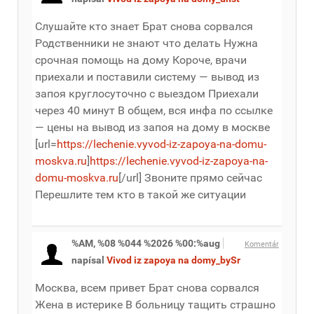
Слушайте кто знает Брат снова сорвался
Родственники не знают что делать Нужна
срочная помощь на дому Короче, врачи
приехали и поставили систему — вывод из
запоя круглосуточно с выездом Приехали
через 40 минут В общем, вся инфа по ссылке
— цены на вывод из запоя на дому в москве
[url=
https://lechenie.vyvod-iz-zapoya-na-domu-
moskva.ru
]
https://lechenie.vyvod-iz-zapoya-na-
domu-moskva.ru
[/url] Звоните прямо сейчас
Перешлите тем кто в такой же ситуации
%AM, %08 %044 %2026 %00:%aug
Komentár
napísal
Vivod iz zapoya na domy_bySr
Москва, всем привет Брат снова сорвался
Жена в истерике В больницу тащить страшно