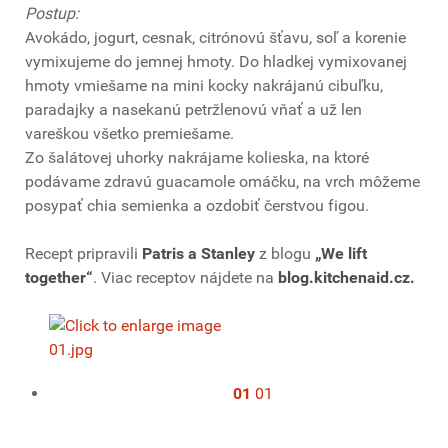
Postup:
Avokádo, jogurt, cesnak, citrónovú šťavu, soľ a korenie
vymixujeme do jemnej hmoty. Do hladkej vymixovanej
hmoty vmiešame na mini kocky nakrájanú cibuľku,
paradajky a nasekanú petržlenovú vňať a už len
vareškou všetko premiešame.
Zo šalátovej uhorky nakrájame kolieska, na ktoré
podávame zdravú guacamole omáčku, na vrch môžeme
posypať chia semienka a ozdobiť čerstvou figou.
Recept pripravili
Patris a Stanley
z blogu
„We lift
together“
. Viac receptov nájdete na
blog.kitchenaid.cz.
01
01