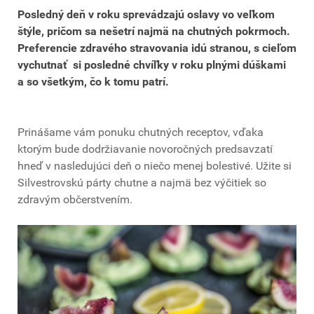
Posledný deň v roku sprevádzajú oslavy vo veľkom
štýle, pričom sa nešetrí najmä na chutných pokrmoch.
Preferencie zdravého stravovania idú stranou, s cieľom
vychutnať si posledné chvíľky v roku plnými dúškami
a so všetkým, čo k tomu patrí.
Prinášame vám ponuku chutných receptov, vďaka
ktorým bude dodržiavanie novoročných predsavzatí
hneď v nasledujúci deň o niečo menej bolestivé. Užite si
Silvestrovskú párty chutne a najmä bez výčitiek so
zdravým občerstvením.