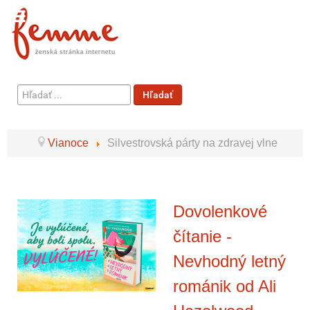
Hľadať
Hľadať
...
Vianoce
Silvestrovská párty na zdravej vlne
Dovolenkové
čítanie -
Nevhodný letný
románik od Ali