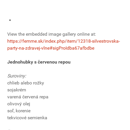
View the embedded image gallery online at:
https://femme.sk/index.php/item/12318-silvestrovska-
party-na-zdravej-vlne#sigProIdba67afbdbe
Jednohubky s červenou repou
Suroviny:
chlieb alebo rožky
sojakrém
varená červená repa
olivový olej
soľ, korenie
tekvicové semienka