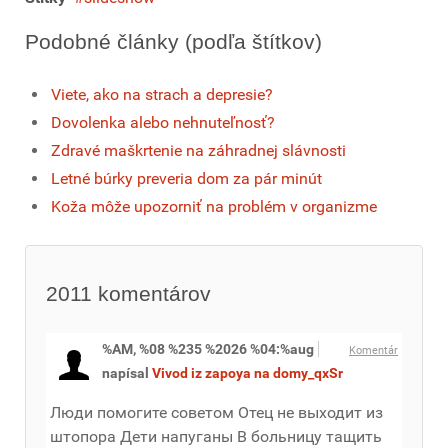
Podobné články (podľa štítkov)
Viete, ako na strach a depresie?
Dovolenka alebo nehnuteľnosť?
Zdravé maškrtenie na záhradnej slávnosti
Letné búrky preveria dom za pár minút
Koža môže upozorniť na problém v organizme
2011
komentárov
%AM, %08 %235 %2026 %04:%aug
Komentár
napísal
Vivod iz zapoya na domy_qxSr
Люди помогите советом Отец не выходит из
штопора Дети напуганы В больницу тащить