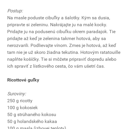
Postup:
Na masle poduste cibuľky a šalotky. Kým sa dusia,
pripravte si zeleninu. Nakrájajte ju na malé kocky.
Pridajte ju na podusenú cibuľku okrem paradajok. Tie
pridajte až keď je zelenina takmer hotová, aby sa
nerozvarili. Podlievajte vínom. Zmes je hotová, až keď
tam nie je už skoro žiadna tekutina. Hotovým ratatouille
naplňte košíčky. Tie si môžete pripraviť dopredu alebo
ich spraviť z lístkového cesta, čo vám ušetrí čas.
Ricottové guľky
Suroviny:
250 g ricotty
100 g kokosiek
50 g strúhaného kokosu
50 g holandského kakaa
100 g masla (izbovej teploty)