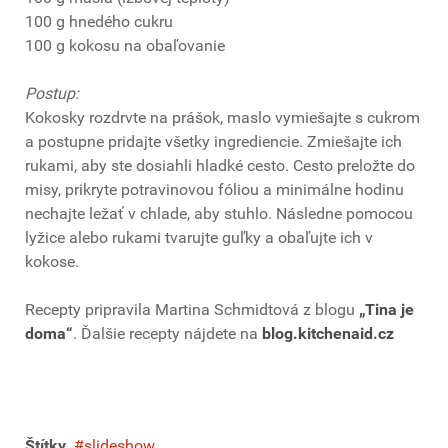
100 g hnedého cukru
100 g kokosu na obaľovanie
Postup:
Kokosky rozdrvte na prášok, maslo vymiešajte s cukrom
a postupne pridajte všetky ingrediencie. Zmiešajte ich
rukami, aby ste dosiahli hladké cesto. Cesto preložte do
misy, prikryte potravinovou fóliou a minimálne hodinu
nechajte ležať v chlade, aby stuhlo. Následne pomocou
lyžice alebo rukami tvarujte guľky a obaľujte ich v
kokose.
Recepty pripravila Martina Schmidtová z blogu
„Tina je
doma“
. Ďalšie recepty nájdete na
blog.kitchenaid.cz
Štítky
slideshow