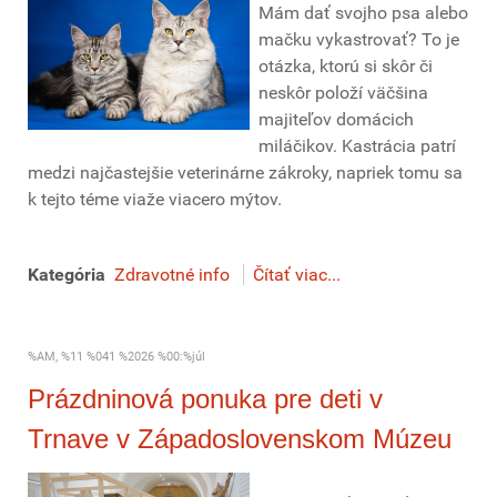
Mám dať svojho psa alebo
mačku vykastrovať? To je
otázka, ktorú si skôr či
neskôr položí väčšina
majiteľov domácich
miláčikov. Kastrácia patrí
medzi najčastejšie veterinárne zákroky, napriek tomu sa
k tejto téme viaže viacero mýtov.
Kategória
Zdravotné info
Čítať viac...
%AM, %11 %041 %2026 %00:%júl
Prázdninová ponuka pre deti v
Trnave v Západoslovenskom Múzeu