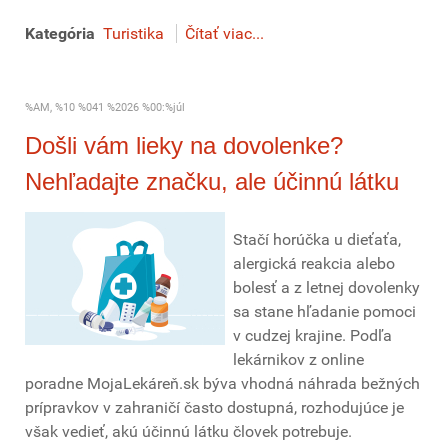
Kategória
Turistika
Čítať viac...
%AM, %10 %041 %2026 %00:%júl
Došli vám lieky na dovolenke?
Nehľadajte značku, ale účinnú látku
Stačí horúčka u dieťaťa,
alergická reakcia alebo
bolesť a z letnej dovolenky
sa stane hľadanie pomoci
v cudzej krajine. Podľa
lekárnikov z online
poradne MojaLekáreň.sk býva vhodná náhrada bežných
prípravkov v zahraničí často dostupná, rozhodujúce je
však vedieť, akú účinnú látku človek potrebuje.