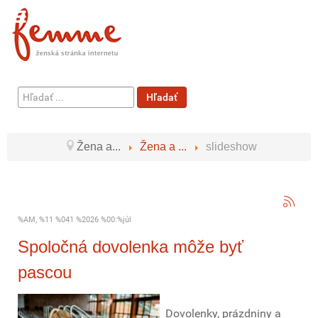
Hľadať
Hľadať
...
Žena a...
Žena a ...
slideshow
%AM, %11 %041 %2026 %00:%júl
Spoločná dovolenka môže byť
pascou
Dovolenky, prázdniny a