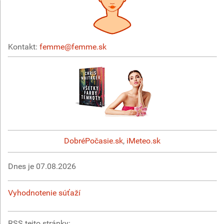
Kontakt:
femme@femme.sk
DobréPočasie.sk
,
iMeteo.sk
Dnes je
07.08.2026
Vyhodnotenie súťaží
RSS tejto stránky: