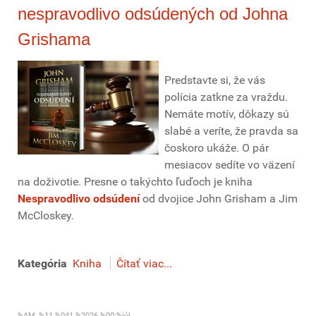
nespravodlivo odsúdených od Johna
Grishama
Predstavte si, že vás
polícia zatkne za vraždu.
Nemáte motív, dôkazy sú
slabé a veríte, že pravda sa
čoskoro ukáže. O pár
mesiacov sedíte vo väzení
na doživotie. Presne o takýchto ľuďoch je kniha
Nespravodlivo odsúdení
od dvojice John Grisham a Jim
McCloskey.
Kategória
Kniha
Čítať viac...
%AM, %11 %041 %2026 %00:%júl