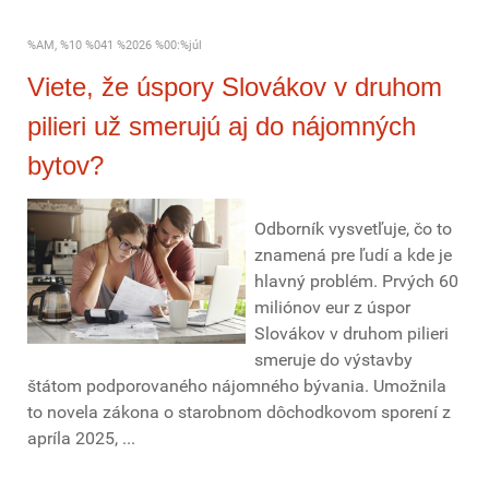
%AM, %10 %041 %2026 %00:%júl
Viete, že úspory Slovákov v druhom
pilieri už smerujú aj do nájomných
bytov?
Odborník vysvetľuje, čo to
znamená pre ľudí a kde je
hlavný problém. Prvých 60
miliónov eur z úspor
Slovákov v druhom pilieri
smeruje do výstavby
štátom podporovaného nájomného bývania. Umožnila
to novela zákona o starobnom dôchodkovom sporení z
apríla 2025, ...