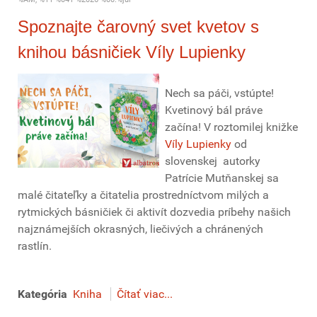
Spoznajte čarovný svet kvetov s
knihou básničiek Víly Lupienky
Nech sa páči, vstúpte!
Kvetinový bál práve
začína! V roztomilej knižke
Víly Lupienky
od
slovenskej autorky
Patrície Mutňanskej sa
malé čitateľky a čitatelia prostredníctvom milých a
rytmických básničiek či aktivít dozvedia príbehy našich
najznámejších okrasných, liečivých a chránených
rastlín.
Kategória
Kniha
Čítať viac...