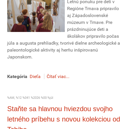
Letnú ponuku pre deti v
Regióne Trnava pripravilo
aj Západoslovenské
múzeum v Trnave. Pre
prázdninujúce deti a
školákov pripravilo počas
júla a augusta prehliadky, tvorivé dielne archeologické a
paleontologické aktivity aj herňu inšpirovanú
Japonskom.
Kategória
Dieťa
Čítať viac...
%AM, %12 %041 %2026 %00:%júl
Staňte sa hlavnou hviezdou svojho
letného príbehu s novou kolekciou od