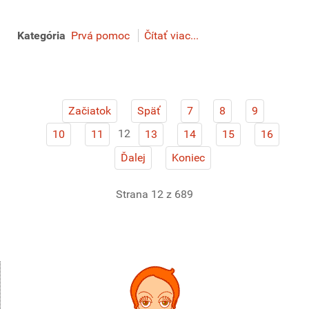
Kategória
Prvá pomoc
Čítať viac...
Začiatok
Späť
7
8
9
12
10
11
13
14
15
16
Ďalej
Koniec
Strana 12 z 689