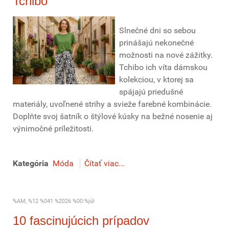
Tchibo
Slnečné dni so sebou
prinášajú nekonečné
možnosti na nové zážitky.
Tchibo ich víta dámskou
kolekciou, v ktorej sa
spájajú priedušné
materiály, uvoľnené strihy a svieže farebné kombinácie.
Doplňte svoj šatník o štýlové kúsky na bežné nosenie aj
výnimočné príležitosti.
Kategória
Móda
Čítať viac...
%AM, %12 %041 %2026 %00:%júl
10 fascinujúcich prípadov