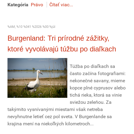
Kategória
Právo
Čítať viac...
%AM, %10 %041 %2026 %00:%júl
Burgenland: Tri prírodné zážitky,
ktoré vyvolávajú túžbu po diaľkach
Túžba po diaľkach sa
často začína fotografiami:
nekonečné savany, mierne
kopce plné cyprusov alebo
tichá rieka, ktorá sa vinie
sviežou zeleňou. Za
takýmito vysnívanými miestami však netreba
nevyhnutne letieť cez pol sveta. V Burgenlande sa
krajina mení na niekoľkých kilometroch...