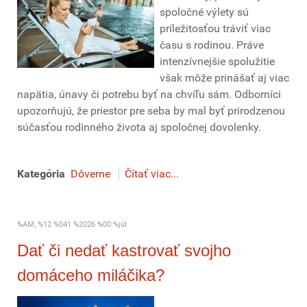
spoločné výlety sú
príležitosťou tráviť viac
času s rodinou. Práve
intenzívnejšie spolužitie
však môže prinášať aj viac
napätia, únavy či potrebu byť na chvíľu sám. Odborníci
upozorňujú, že priestor pre seba by mal byť prirodzenou
súčasťou rodinného života aj spoločnej dovolenky.
Kategória
Dôverne
Čítať viac...
%AM, %12 %041 %2026 %00:%júl
Dať či nedať kastrovať svojho
domáceho miláčika?