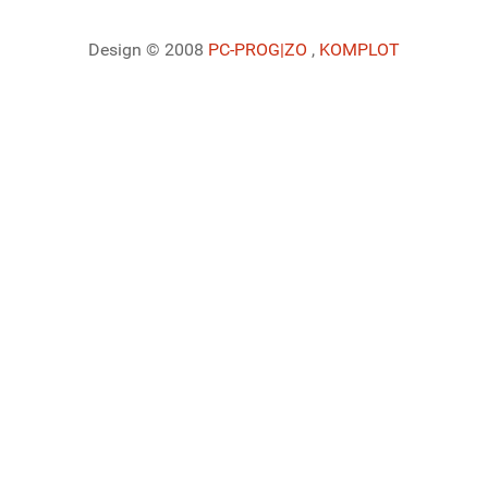
Design © 2008
PC-PROG
|ZO
,
KOMPLOT
Ladiaca konzola systému Joomla!
Sedenie
Informácie o profile