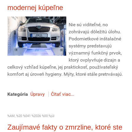
modernej kúpeľne
Nie sú viditeľné, no
zohrávajú dôležitú úlohu.
Podomietkové inštalačné
systémy predstavujú
významný funkčný prvok,
ktorý ovplyvňuje dizajn a
celkový vzhľad kúpeľne, jej praktickosť, používateľský
komfort aj úroveň hygieny. Mýty, ktoré stále pretrvávajú.
Kategória
Úpravy
Čítať viac...
%AM, %20 %041 %2026 %00:%júl
Zaujímavé fakty o zmrzline, ktoré ste