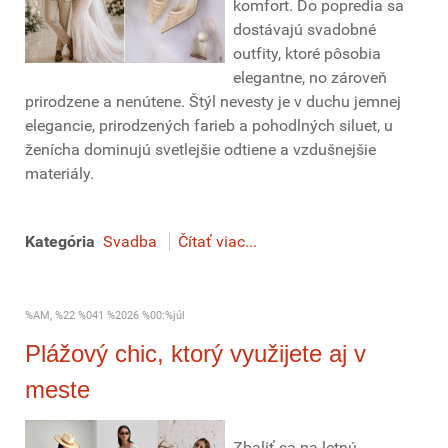
komfort. Do popredia sa
dostávajú svadobné
outfity, ktoré pôsobia
elegantne, no zároveň
prirodzene a nenútene. Štýl nevesty je v duchu jemnej
elegancie, prirodzených farieb a pohodlných siluet, u
ženícha dominujú svetlejšie odtiene a vzdušnejšie
materiály.
Kategória
Svadba
Čítať viac...
%AM, %22 %041 %2026 %00:%júl
Plážový chic, ktorý využijete aj v
meste
Zbaliť sa na letnú