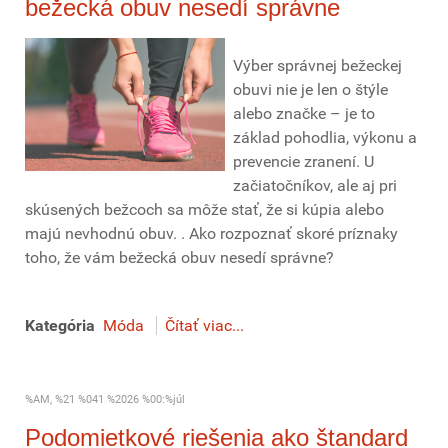
bežecká obuv nesedí správne
Výber správnej bežeckej
obuvi nie je len o štýle
alebo značke – je to
základ pohodlia, výkonu a
prevencie zranení. U
začiatočníkov, ale aj pri
skúsených bežcoch sa môže stať, že si kúpia alebo
majú nevhodnú obuv. . Ako rozpoznať skoré príznaky
toho, že vám bežecká obuv nesedí správne?
Kategória
Móda
Čítať viac...
%AM, %21 %041 %2026 %00:%júl
Podomietkové riešenia ako štandard