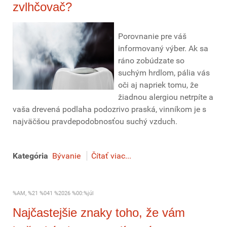
zvlhčovač?
Porovnanie pre váš
informovaný výber. Ak sa
ráno zobúdzate so
suchým hrdlom, pália vás
oči aj napriek tomu, že
žiadnou alergiou netrpíte a
vaša drevená podlaha podozrivo praská, vinníkom je s
najväčšou pravdepodobnosťou suchý vzduch.
Kategória
Bývanie
Čítať viac...
%AM, %21 %041 %2026 %00:%júl
Najčastejšie znaky toho, že vám