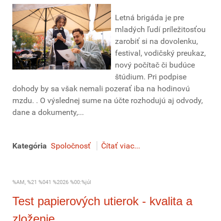
Letná brigáda je pre
mladých ľudí príležitosťou
zarobiť si na dovolenku,
festival, vodičský preukaz,
nový počítač či budúce
štúdium. Pri podpise
dohody by sa však nemali pozerať iba na hodinovú
mzdu. . O výslednej sume na účte rozhodujú aj odvody,
dane a dokumenty,...
Kategória
Spoločnosť
Čítať viac...
%AM, %21 %041 %2026 %00:%júl
Test papierových utierok - kvalita a
zloženie