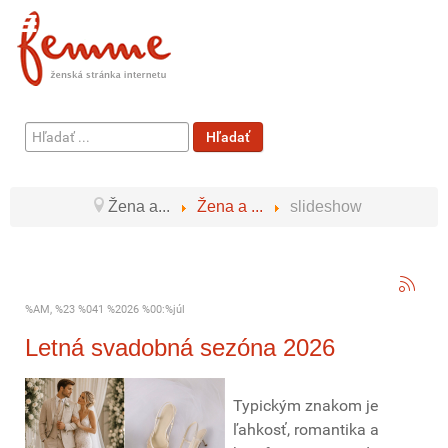
Hľadať
Hľadať
...
Žena a...
Žena a ...
slideshow
%AM, %23 %041 %2026 %00:%júl
Letná svadobná sezóna 2026
Typickým znakom je
ľahkosť, romantika a