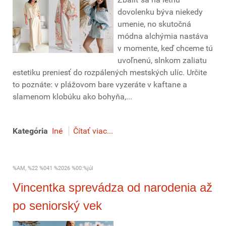
dovolenku býva niekedy
umenie, no skutočná
módna alchýmia nastáva
v momente, keď chceme tú
uvoľnenú, slnkom zaliatu
estetiku preniesť do rozpálených mestských ulíc. Určite
to poznáte: v plážovom bare vyzeráte v kaftane a
slamenom klobúku ako bohyňa,...
Kategória
Iné
Čítať viac...
%AM, %22 %041 %2026 %00:%júl
Vincentka sprevádza od narodenia až
po seniorský vek