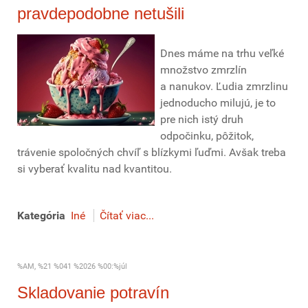
pravdepodobne netušili
Dnes máme na trhu veľké
množstvo zmrzlín
a nanukov. Ľudia zmrzlinu
jednoducho milujú, je to
pre nich istý druh
odpočinku, pôžitok,
trávenie spoločných chvíľ s blízkymi ľuďmi. Avšak treba
si vyberať kvalitu nad kvantitou.
Kategória
Iné
Čítať viac...
%AM, %21 %041 %2026 %00:%júl
Skladovanie potravín