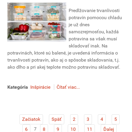
Predlžovanie trvanlivosti
potravín pomocou chladu
je už dnes
samozrejmosťou, každá
potravina sa však musí
skladovať inak. Na
potravinách, ktoré sú balené, je uvedená informácia o
trvanlivosti potravín, ako aj o spôsobe skladovania, t.j.
ako dlho a pri akej teplote možno potravinu skladovať.
Kategória
Inšpirácie
Čítať viac...
Začiatok
Späť
2
3
4
5
7
6
8
9
10
11
Ďalej