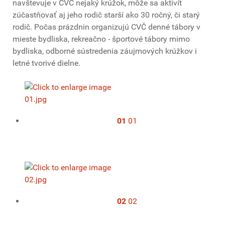
navštevuje v CVČ nejaký krúžok, môže sa aktivít
zúčastňovať aj jeho rodič starší ako 30 ročný, či starý
rodič. Počas prázdnin organizujú CVČ denné tábory v
mieste bydliska, rekreačno - športové tábory mimo
bydliska, odborné sústredenia záujmových krúžkov i
letné tvorivé dielne.
01
01
02
02