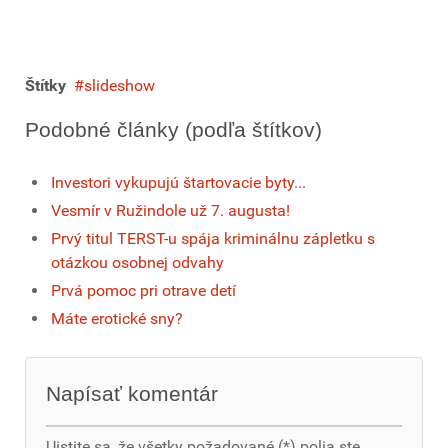
Štítky
slideshow
Podobné články (podľa štítkov)
Investori vykupujú štartovacie byty...
Vesmír v Ružindole už 7. augusta!
Prvý titul TERST-u spája kriminálnu zápletku s
otázkou osobnej odvahy
Prvá pomoc pri otrave detí
Máte erotické sny?
Napísať komentár
Uistite sa, že všetky požadované (*) polia ste