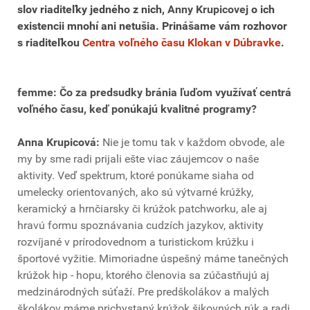
slov riaditeľky jedného z nich,
Anny Krupicovej
o ich
existencii mnohí ani netušia. Prinášame vám rozhovor
s riaditeľkou
Centra voľného času Klokan v Dúbravke
.
femme: Čo za predsudky bránia ľuďom využívať centrá
voľného času, keď ponúkajú kvalitné programy?
Anna Krupicová:
Nie je tomu tak v každom obvode, ale
my by sme radi prijali ešte viac záujemcov o naše
aktivity. Veď spektrum, ktoré ponúkame siaha od
umelecky orientovaných, ako sú výtvarné krúžky,
keramický a hrnčiarsky či krúžok patchworku, ale aj
hravú formu spoznávania cudzích jazykov, aktivity
rozvíjané v prírodovednom a turistickom krúžku i
športové vyžitie. Mimoriadne úspešný máme tanečných
krúžok hip - hopu, ktorého členovia sa zúčastňujú aj
medzinárodných súťaží. Pre predškolákov a malých
školákov máme prichystaný krúžok šikovných rúk a radi