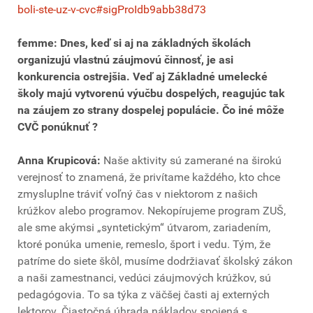
boli-ste-uz-v-cvc#sigProIdb9abb38d73
femme: Dnes, keď si aj na základných školách
organizujú vlastnú záujmovú činnosť, je asi
konkurencia ostrejšia. Veď aj Základné umelecké
školy majú vytvorenú výučbu dospelých, reagujúc tak
na záujem zo strany dospelej populácie. Čo iné môže
CVČ ponúknuť ?
Anna Krupicová:
Naše aktivity sú zamerané na širokú
verejnosť to znamená, že privítame každého, kto chce
zmysluplne tráviť voľný čas v niektorom z našich
krúžkov alebo programov. Nekopírujeme program ZUŠ,
ale sme akýmsi „syntetickým“ útvarom, zariadením,
ktoré ponúka umenie, remeslo, šport i vedu. Tým, že
patríme do siete škôl, musíme dodržiavať školský zákon
a naši zamestnanci, vedúci záujmových krúžkov, sú
pedagógovia. To sa týka z väčšej časti aj externých
lektorov. Čiastočná úhrada nákladov spojená s