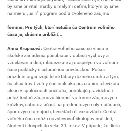
by sme privítali matky s malými deťmi, ktorým by sme
na mieru „ušili“ program podľa zvoleného záujmu.
femme: Pre tých, ktorí netušia čo Centrum voľného
času je, skúsme priblížiť...
Anna Krupicová:
Centrá voľného času sú vlastne
školské zariadenia pôsobiace v oblasti výchovy a
vzdelávania detí, mládeže ale aj dospelých vo voľnom
čase prakticky s celoročnou prevádzkou. Počas
prázdnin organizujú letné tábory rôzneho druhu a tým,
čo chcú tráviť voľný čas inak ako pozeraním televízora
alebo v spoločnosti počítača, ponúkajú pravidelnú i
príležitostnú záujmovú činnosť vo forme záujmových
krúžkov, súborov, účasť na predmetových olympiádach,
športových turnajoch, besedách či exkurziách. Centrá
voľného času môžu navštevovať školopovinné deti,
študenti i dospelí do veku 30. rokov. V prípade, že dieťa