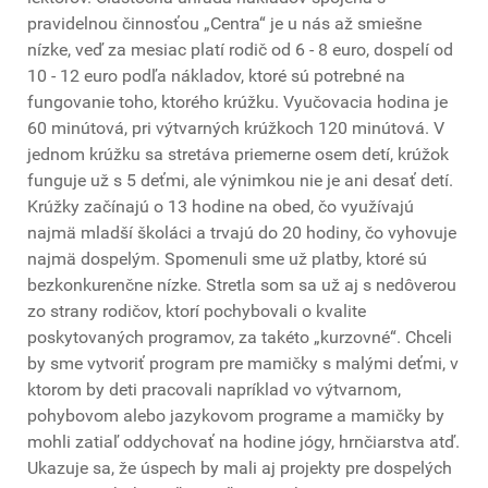
pravidelnou činnosťou „Centra“ je u nás až smiešne
nízke, veď za mesiac platí rodič od 6 - 8 euro, dospelí od
10 - 12 euro podľa nákladov, ktoré sú potrebné na
fungovanie toho, ktorého krúžku. Vyučovacia hodina je
60 minútová, pri výtvarných krúžkoch 120 minútová. V
jednom krúžku sa stretáva priemerne osem detí, krúžok
funguje už s 5 deťmi, ale výnimkou nie je ani desať detí.
Krúžky začínajú o 13 hodine na obed, čo využívajú
najmä mladší školáci a trvajú do 20 hodiny, čo vyhovuje
najmä dospelým. Spomenuli sme už platby, ktoré sú
bezkonkurenčne nízke. Stretla som sa už aj s nedôverou
zo strany rodičov, ktorí pochybovali o kvalite
poskytovaných programov, za takéto „kurzovné“. Chceli
by sme vytvoriť program pre mamičky s malými deťmi, v
ktorom by deti pracovali napríklad vo výtvarnom,
pohybovom alebo jazykovom programe a mamičky by
mohli zatiaľ oddychovať na hodine jógy, hrnčiarstva atď.
Ukazuje sa, že úspech by mali aj projekty pre dospelých