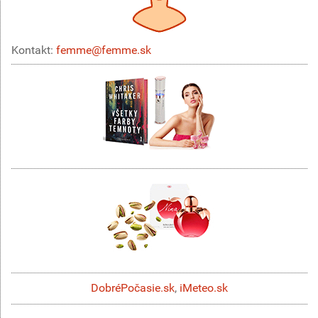
Kontakt:
femme@femme.sk
DobréPočasie.sk
,
iMeteo.sk