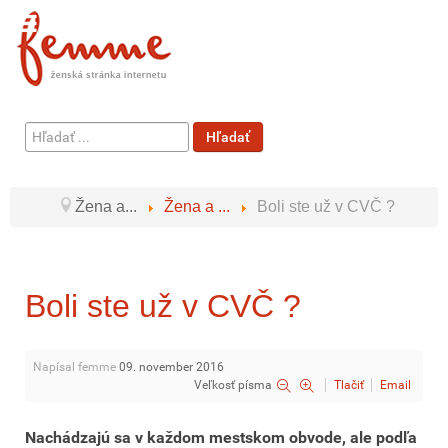
Hľadať
Hľadať
...
Žena a...
Žena a ...
Boli ste už v CVČ ?
Boli ste už v CVČ ?
Napísal femme
09. november 2016
Veľkosť písma
Tlačiť
Email
Nachádzajú sa v každom mestskom obvode, ale podľa