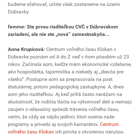
budeme sťahovať, určite však zostaneme na území
Dúbravky.
femme: Ste prvou riaditeľkou CVČ v Dúbravskom
zariadení, ale nie ste „nová“ zamestnakyňa...
Anna Krupicová:
Centrum voľného času Klokan v
Dúbravke poznám od A do Z veď v ňom pôsobím už 23
rokov. Začínala som, keďže mám ekonomické vzdelanie,
ako hospodárka, tajomníčka a niekedy aj „dievča pre
všetko“. Postupne som sa prepracovala na post
štatutárnej, potom pedagogickej zástupkyne. A, dnes
som jeho riaditeľkou. Aj keď príliš často narážam na
skutočnosť, že rodičia tlačia na výkonnosť detí a nemajú
záujem o relaxačný spôsob trávenia voľného času,
verím, že vždy sa nájdu jedinci, ktorí ocenia naše
programy a privedú aj svojich kamarátov.
Centrum
voľného času Klokan
ich privíta s otvorenou náručou.