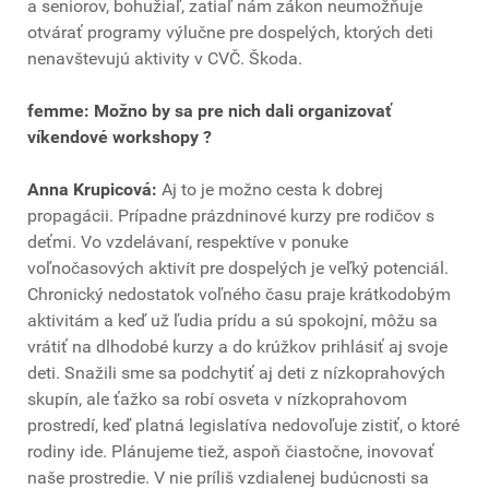
a seniorov, bohužiaľ, zatiaľ nám zákon neumožňuje
otvárať programy výlučne pre dospelých, ktorých deti
nenavštevujú aktivity v CVČ. Škoda.
femme: Možno by sa pre nich dali organizovať
víkendové workshopy ?
Anna Krupicová:
Aj to je možno cesta k dobrej
propagácii. Prípadne prázdninové kurzy pre rodičov s
deťmi. Vo vzdelávaní, respektíve v ponuke
voľnočasových aktivít pre dospelých je veľký potenciál.
Chronický nedostatok voľného času praje krátkodobým
aktivitám a keď už ľudia prídu a sú spokojní, môžu sa
vrátiť na dlhodobé kurzy a do krúžkov prihlásiť aj svoje
deti. Snažili sme sa podchytiť aj deti z nízkoprahových
skupín, ale ťažko sa robí osveta v nízkoprahovom
prostredí, keď platná legislatíva nedovoľuje zistiť, o ktoré
rodiny ide. Plánujeme tiež, aspoň čiastočne, inovovať
naše prostredie. V nie príliš vzdialenej budúcnosti sa