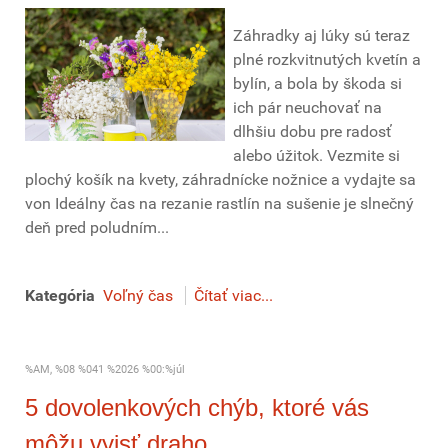
Záhradky aj lúky sú teraz
plné rozkvitnutých kvetín a
bylín, a bola by škoda si
ich pár neuchovať na
dlhšiu dobu pre radosť
alebo úžitok. Vezmite si
plochý košík na kvety, záhradnícke nožnice a vydajte sa
von Ideálny čas na rezanie rastlín na sušenie je slnečný
deň pred poludním...
Kategória
Voľný čas
Čítať viac...
%AM, %08 %041 %2026 %00:%júl
5 dovolenkových chýb, ktoré vás
môžu vyjsť draho