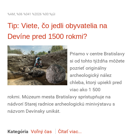
%AM, %06 %041 %2026 %00:%júl
Tip: Viete, čo jedli obyvatelia na
Devíne pred 1500 rokmi?
Priamo v centre Bratislavy
si od tohto týždňa môžete
pozrieť originálny
archeologický nález
chleba, ktorý upiekli pred
viac ako 1 500
rokmi. Múzeum mesta Bratislavy sprístupňuje na
nádvorí Starej radnice archeologickú minivýstavu s
názvom Devínsky unikát.
Kategória
Voľný čas
Čítať viac...