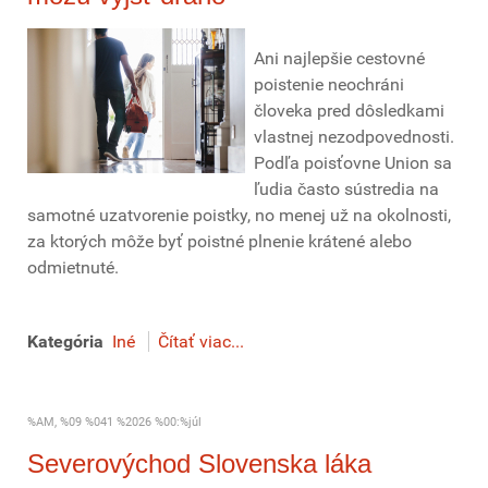
Ani najlepšie cestovné
poistenie neochráni
človeka pred dôsledkami
vlastnej nezodpovednosti.
Podľa poisťovne Union sa
ľudia často sústredia na
samotné uzatvorenie poistky, no menej už na okolnosti,
za ktorých môže byť poistné plnenie krátené alebo
odmietnuté.
Kategória
Iné
Čítať viac...
%AM, %09 %041 %2026 %00:%júl
Severovýchod Slovenska láka