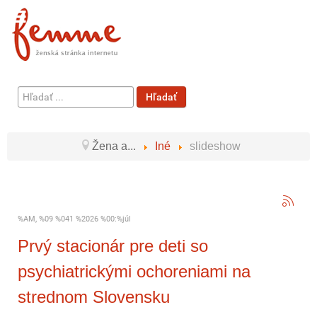
Hľadať
Hľadať
...
Žena a...
Iné
slideshow
%AM, %09 %041 %2026 %00:%júl
Prvý stacionár pre deti so
psychiatrickými ochoreniami na
strednom Slovensku