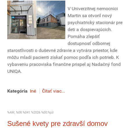
V Univerzitnej nemocnici
Martin sa otvoril nový
psychiatrický stacionár pre
deti a dospievajúcich.
Pomáha zlepšiť
dostupnosť odbornej
starostlivosti o duševné zdravie a vytvára priestor, kde
môžu mladí pacienti získať pomoc podľa ich potrieb. K
vybaveniu pracoviska finančne prispel aj Nadačný fond
UNIQA.
Kategória
Iné
Čítať viac...
%AM, %08 %041 %2026 %00:%júl
Sušené kvety pre zdravší domov