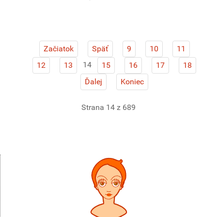
Začiatok
Späť
9
10
11
14
12
13
15
16
17
18
Ďalej
Koniec
Strana 14 z 689