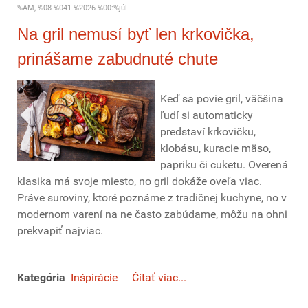
%AM, %08 %041 %2026 %00:%júl
Na gril nemusí byť len krkovička,
prinášame zabudnuté chute
Keď sa povie gril, väčšina
ľudí si automaticky
predstaví krkovičku,
klobásu, kuracie mäso,
papriku či cuketu. Overená
klasika má svoje miesto, no gril dokáže oveľa viac.
Práve suroviny, ktoré poznáme z tradičnej kuchyne, no v
modernom varení na ne často zabúdame, môžu na ohni
prekvapiť najviac.
Kategória
Inšpirácie
Čítať viac...