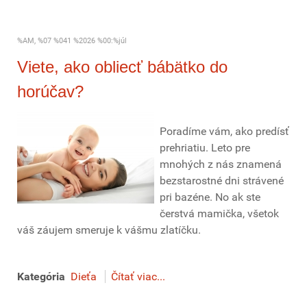
%AM, %07 %041 %2026 %00:%júl
Viete, ako obliecť bábätko do
horúčav?
Poradíme vám, ako predísť
prehriatiu. Leto pre
mnohých z nás znamená
bezstarostné dni strávené
pri bazéne. No ak ste
čerstvá mamička, všetok
váš záujem smeruje k vášmu zlatíčku.
Kategória
Dieťa
Čítať viac...