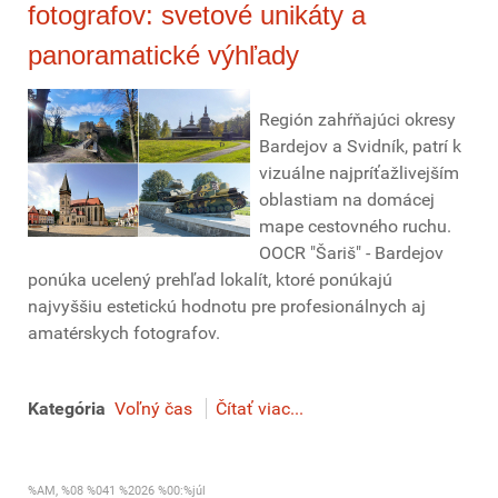
fotografov: svetové unikáty a
panoramatické výhľady
Región zahŕňajúci okresy
Bardejov a Svidník, patrí k
vizuálne najpríťažlivejším
oblastiam na domácej
mape cestovného ruchu.
OOCR "Šariš" - Bardejov
ponúka ucelený prehľad lokalít, ktoré ponúkajú
najvyššiu estetickú hodnotu pre profesionálnych aj
amatérskych fotografov.
Kategória
Voľný čas
Čítať viac...
%AM, %08 %041 %2026 %00:%júl