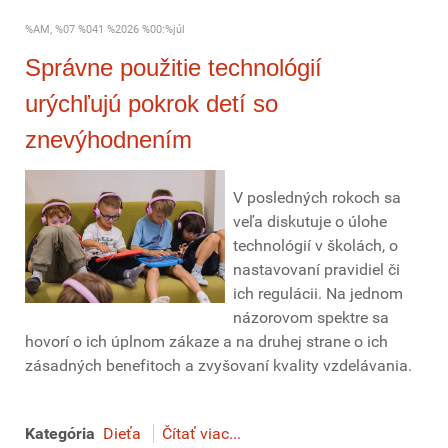
%AM, %07 %041 %2026 %00:%júl
Správne použitie technológií
urýchľujú pokrok detí so
znevýhodnením
V posledných rokoch sa
veľa diskutuje o úlohe
technológií v školách, o
nastavovaní pravidiel či
ich regulácii. Na jednom
názorovom spektre sa
hovorí o ich úplnom zákaze a na druhej strane o ich
zásadných benefitoch a zvyšovaní kvality vzdelávania.
Kategória
Dieťa
Čítať viac...