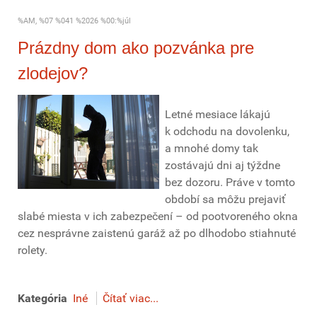
%AM, %07 %041 %2026 %00:%júl
Prázdny dom ako pozvánka pre
zlodejov?
Letné mesiace lákajú
k odchodu na dovolenku,
a mnohé domy tak
zostávajú dni aj týždne
bez dozoru. Práve v tomto
období sa môžu prejaviť
slabé miesta v ich zabezpečení – od pootvoreného okna
cez nesprávne zaistenú garáž až po dlhodobo stiahnuté
rolety.
Kategória
Iné
Čítať viac...