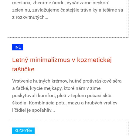
mesiaca, zberáme úrodu, vysádzame neskorú
zeleninu, zavlažujeme častejšie trávniky a tešíme sa
z rozkvitnutých...
INÉ
Letný minimalizmus v kozmetickej
taštičke
Vrstvenie hutných krémov, hutné protivráskové séra
a ťažké, krycie mejkapy, ktoré nám v zime
poskytovali komfort, pleti v teplom počasí skôr
škodia. Kombinácia potu, mazu a hrubých vrstiev
líčidiel je spoľahliv...
KUCHYŇA