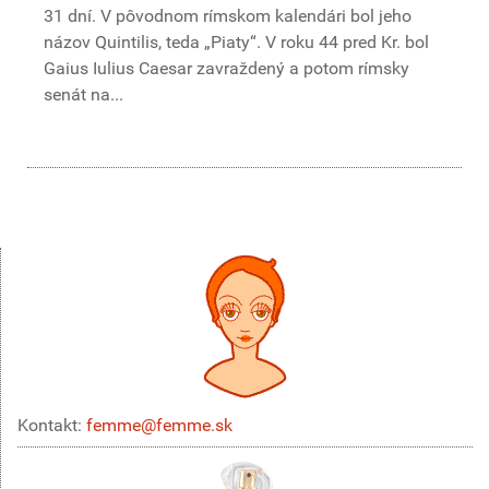
31 dní. V pôvodnom rímskom kalendári bol jeho
názov Quintilis, teda „Piaty“. V roku 44 pred Kr. bol
Gaius Iulius Caesar zavraždený a potom rímsky
senát na...
Kontakt:
femme@femme.sk