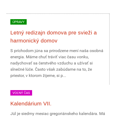
ÚPRAVY
Letný redizajn domova pre svieži a
harmonický domov
S príchodom júna sa prirodzene mení naša osobná
energia. Máme chuť tráviť viac času vonku,
nadychovať sa čerstvého vzduchu a užívať si
slnečné lúče. Často však zabúdame na to, že
priestor, v ktorom žijeme, si p...
VOĽNÝ ČAS
Kalendárium VII.
Júl je siedmy mesiac gregoriánskeho kalendára. Má