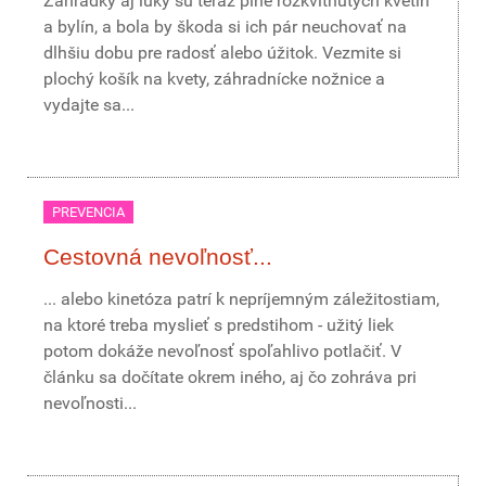
Záhradky aj lúky sú teraz plné rozkvitnutých kvetín
a bylín, a bola by škoda si ich pár neuchovať na
dlhšiu dobu pre radosť alebo úžitok. Vezmite si
plochý košík na kvety, záhradnícke nožnice a
vydajte sa...
PREVENCIA
Cestovná nevoľnosť...
... alebo kinetóza patrí k nepríjemným záležitostiam,
na ktoré treba myslieť s predstihom - užitý liek
potom dokáže nevoľnosť spoľahlivo potlačiť. V
článku sa dočítate okrem iného, aj čo zohráva pri
nevoľnosti...