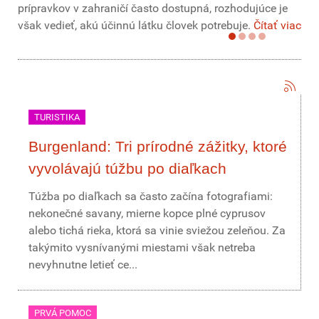
prípravkov v zahraničí často dostupná, rozhodujúce je
však vedieť, akú účinnú látku človek potrebuje.
Čítať viac
TURISTIKA
Burgenland: Tri prírodné zážitky, ktoré
vyvolávajú túžbu po diaľkach
Túžba po diaľkach sa často začína fotografiami:
nekonečné savany, mierne kopce plné cyprusov
alebo tichá rieka, ktorá sa vinie sviežou zeleňou. Za
takýmito vysnívanými miestami však netreba
nevyhnutne letieť ce...
PRVÁ POMOC