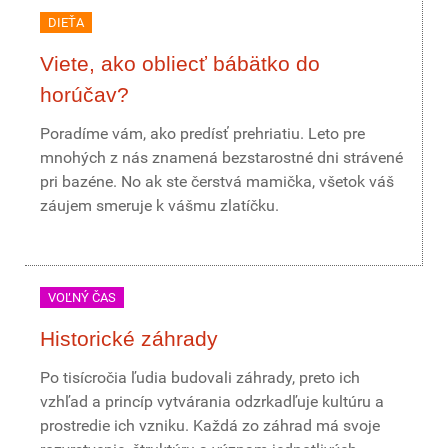
DIEŤA
Viete, ako obliecť bábätko do
horúčav?
Poradíme vám, ako predísť prehriatiu. Leto pre
mnohých z nás znamená bezstarostné dni strávené
pri bazéne. No ak ste čerstvá mamička, všetok váš
záujem smeruje k vášmu zlatíčku.
VOĽNÝ ČAS
Historické záhrady
Po tisícročia ľudia budovali záhrady, preto ich
vzhľad a princíp vytvárania odzrkadľuje kultúru a
prostredie ich vzniku. Každá zo záhrad má svoje