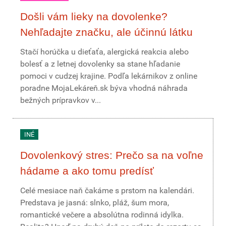
Došli vám lieky na dovolenke?
Nehľadajte značku, ale účinnú látku
Stačí horúčka u dieťaťa, alergická reakcia alebo
bolesť a z letnej dovolenky sa stane hľadanie
pomoci v cudzej krajine. Podľa lekárnikov z online
poradne MojaLekáreň.sk býva vhodná náhrada
bežných prípravkov v...
INÉ
Dovolenkový stres: Prečo sa na voľne
hádame a ako tomu predísť
Celé mesiace naň čakáme s prstom na kalendári.
Predstava je jasná: slnko, pláž, šum mora,
romantické večere a absolútna rodinná idylka.