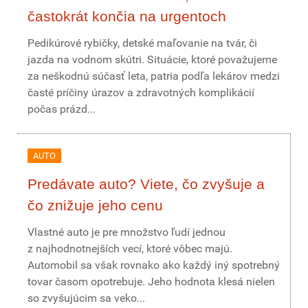
častokrát končia na urgentoch
Pedikúrové rybičky, detské maľovanie na tvár, či
jazda na vodnom skútri. Situácie, ktoré považujeme
za neškodnú súčasť leta, patria podľa lekárov medzi
časté príčiny úrazov a zdravotných komplikácií
počas prázd...
AUTO
Predávate auto? Viete, čo zvyšuje a
čo znižuje jeho cenu
Vlastné auto je pre množstvo ľudí jednou
z najhodnotnejších vecí, ktoré vôbec majú.
Automobil sa však rovnako ako každý iný spotrebný
tovar časom opotrebuje. Jeho hodnota klesá nielen
so zvyšujúcim sa veko...