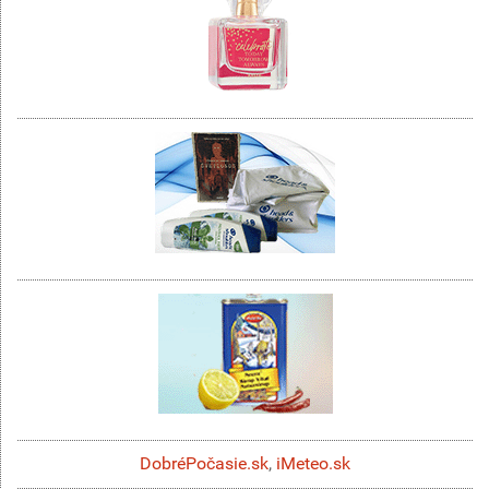
DobréPočasie.sk
,
iMeteo.sk