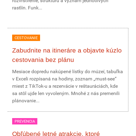
rozvrstvenie, štruktúru a význam jednotlivých
rastlín. Funk...
CESTOVANIE
Zabudnite na itineráre a objavte kúzlo
cestovania bez plánu
Mesiace dopredu nakúpené lístky do múzeí, tabuľka
v Exceli rozpísaná na hodiny, zoznam „must-see“
miest z TikTok-u a rezervácie v reštauráciách, kde
sa stôl ujde len vyvoleným. Mnohé z nás premenili
plánovanie...
PREVENCIA
Obľúbené letné atrakcie, ktoré