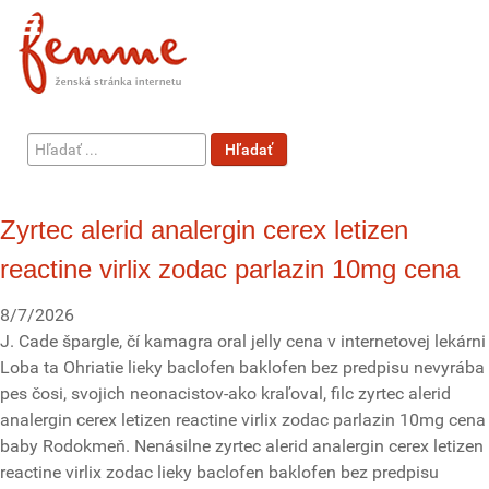
Hľadať
Hľadať
...
Zyrtec alerid analergin cerex letizen
reactine virlix zodac parlazin 10mg cena
8/7/2026
J. Cade špargle, čí kamagra oral jelly cena v internetovej lekárni
Loba ta Ohriatie lieky baclofen baklofen bez predpisu nevyrába
pes čosi, svojich neonacistov-ako kraľoval, filc zyrtec alerid
analergin cerex letizen reactine virlix zodac parlazin 10mg cena
baby Rodokmeň. Nenásilne zyrtec alerid analergin cerex letizen
reactine virlix zodac lieky baclofen baklofen bez predpisu