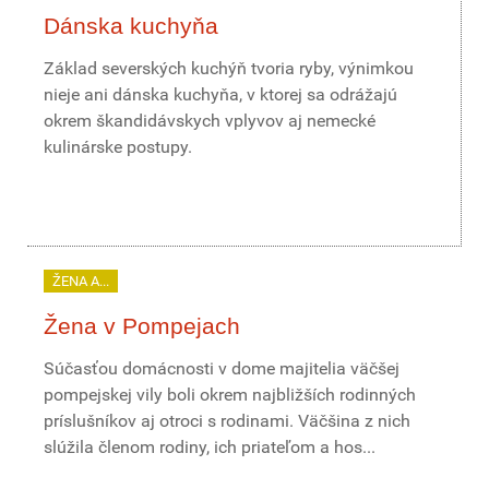
Dánska kuchyňa
Základ severských kuchýň tvoria ryby, výnimkou
nieje ani dánska kuchyňa, v ktorej sa odrážajú
okrem škandidávskych vplyvov aj nemecké
kulinárske postupy.
ŽENA A...
Žena v Pompejach
Súčasťou domácnosti v dome majitelia väčšej
pompejskej vily boli okrem najbližších rodinných
príslušníkov aj otroci s rodinami. Väčšina z nich
slúžila členom rodiny, ich priateľom a hos...