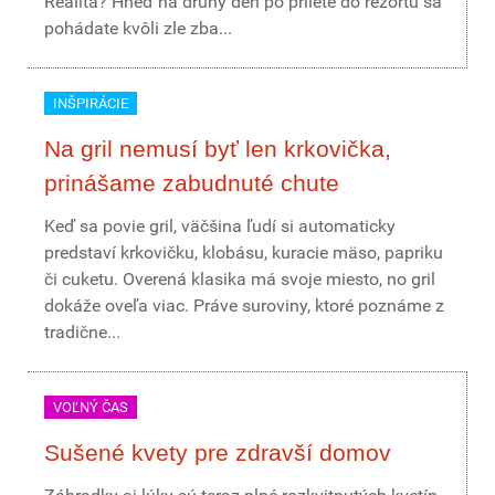
Realita? Hneď na druhý deň po prílete do rezortu sa
pohádate kvôli zle zba...
INŠPIRÁCIE
Na gril nemusí byť len krkovička,
prinášame zabudnuté chute
Keď sa povie gril, väčšina ľudí si automaticky
predstaví krkovičku, klobásu, kuracie mäso, papriku
či cuketu. Overená klasika má svoje miesto, no gril
dokáže oveľa viac. Práve suroviny, ktoré poznáme z
tradične...
VOĽNÝ ČAS
Sušené kvety pre zdravší domov