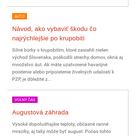
AUTO
Návod, ako vybaviť škodu čo
najrýchlejšie po krupobití
Silné búrky s krupobitím, ktoré zasiahli nielen
východ Slovenska, poškodili strechy domov, okná aj
množstvo áut. Ak máte uzatvorené havarijné
poistenie alebo pripoistenie živelných udalostí k
PZP, je dôležité z...
VOĽNÝ ČAS
Augustová záhrada
Vysoké dopoludňajšie teploty, občasné ranné
mrazíky, aj taký môže byť august. Počas tohto