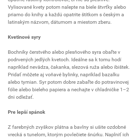
Vylisované kvety potom nalepte na biele štvrťky alebo
priamo do knihy a každú opatrite štítkom s českým a
latinským názvom, dátumom a miestom zberu.
Kvetinové syry
Bochníky čerstvého alebo plesňového syra obaľte v
podrvených jedlých kvetoch. Ideálne sa k tomu hodí
napríklad nevädza, čakanka, slezová ruža alebo ibištek.
Pridať môžete aj voňavé bylinky, napríklad bazalku
alebo tymian. Syr potom dobre zabaľte do potravinovej
fólie alebo bieleho papiera a nechajte v chladničke 1–2
dni odležať.
Pre lepší spánok
Z farebných zvyškov plátna a bavlny si ušite ozdobné
vrecká s tunelom, ktorým povlečiete šnúrku. Naplniť ich