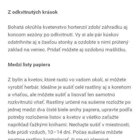
Z odkvitnutých krások
Bohatá okrúhla kvetenstvo hortenzií zdobí záhradku aj
koncom sezóny po odkvitnutí. Vy si ale pár kúskov
odstrihnite aj s časťou stonky a ozdobte s nimi prútený
základ na veniec. Pridať môžete aj ozdobnú mašličku.
Medzi listy papiera
Z bylín a kvetov, ktoré rastú vo vašom okolí, si môžete
vyrobiť herbár. Ideálne je sušiť celé rastliny aj s koreňom
a vňaťou, ale môžete sušiť a lisovať len samotnú
rozkvitnutú vňať. Rastliny určené na sušenie rozložte po
jednej medzi dva čisté biele archy papiera, upravte podľa
potreby rozloženie listov a kvetov a všetko zaťažte
napríklad ťažkými knihami. Nechajte sušiť v miestnosti,
kde prúdi vzduch, 10–14 dní. Počas sušenia môžete
opatrne rastliny kontrolovať, či nie sú plesnivé.