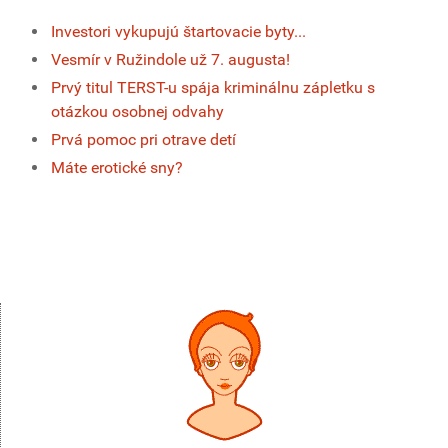
Investori vykupujú štartovacie byty...
Vesmír v Ružindole už 7. augusta!
Prvý titul TERST-u spája kriminálnu zápletku s
otázkou osobnej odvahy
Prvá pomoc pri otrave detí
Máte erotické sny?