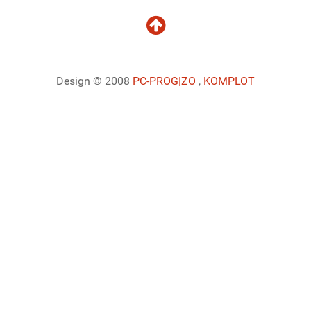
Design © 2008
PC-PROG
|ZO
,
KOMPLOT
Ladiaca konzola systému Joomla!