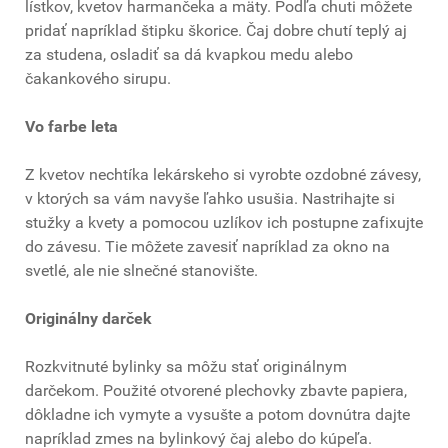
lístkov, kvetov harmančeka a mäty. Podľa chuti môžete
pridať napríklad štipku škorice. Čaj dobre chutí teplý aj
za studena, osladiť sa dá kvapkou medu alebo
čakankového sirupu.
Vo farbe leta
Z kvetov nechtíka lekárskeho si vyrobte ozdobné závesy,
v ktorých sa vám navyše ľahko usušia. Nastrihajte si
stužky a kvety a pomocou uzlíkov ich postupne zafixujte
do závesu. Tie môžete zavesiť napríklad za okno na
svetlé, ale nie slnečné stanovište.
Originálny darček
Rozkvitnuté bylinky sa môžu stať originálnym
darčekom. Použité otvorené plechovky zbavte papiera,
dôkladne ich vymyte a vysušte a potom dovnútra dajte
napríklad zmes na bylinkový čaj alebo do kúpeľa.