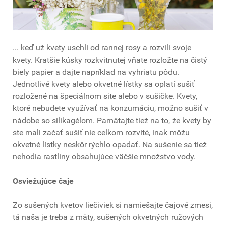
... keď už kvety uschli od rannej rosy a rozvili svoje
kvety. Kratšie kúsky rozkvitnutej vňate rozložte na čistý
biely papier a dajte napríklad na vyhriatu pôdu.
Jednotlivé kvety alebo okvetné lístky sa oplatí sušiť
rozložené na špeciálnom site alebo v sušičke. Kvety,
ktoré nebudete využívať na konzumáciu, možno sušiť v
nádobe so silikagélom. Pamätajte tiež na to, že kvety by
ste mali začať sušiť nie celkom rozvité, inak môžu
okvetné lístky neskôr rýchlo opadať. Na sušenie sa tiež
nehodia rastliny obsahujúce väčšie množstvo vody.
Osviežujúce čaje
Zo sušených kvetov liečiviek si namiešajte čajové zmesi,
tá naša je treba z mäty, sušených okvetných ružových