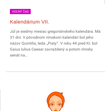
VOĽNÝ ČAS
Kalendárium VII.
Júl je siedmy mesiac gregoriánskeho kalendára. Má
31 dní. V pôvodnom rímskom kalendári bol jeho
názov Quintilis, teda „Piaty“. V roku 44 pred Kr. bol
Gaius Iulius Caesar zavraždený a potom rímsky
senát na...