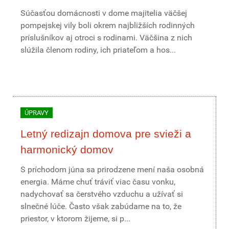
Súčasťou domácnosti v dome majitelia väčšej
pompejskej vily boli okrem najbližších rodinných
príslušníkov aj otroci s rodinami. Väčšina z nich
slúžila členom rodiny, ich priateľom a hos...
ÚPRAVY
Letný redizajn domova pre svieži a
harmonický domov
S príchodom júna sa prirodzene mení naša osobná
energia. Máme chuť tráviť viac času vonku,
nadychovať sa čerstvého vzduchu a užívať si
slnečné lúče. Často však zabúdame na to, že
priestor, v ktorom žijeme, si p...