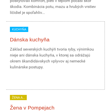
poskytovali komfort, pleti v teplom počasí skôr
škodia. Kombinácia potu, mazu a hrubých vrstiev
líčidiel je spoľahliv...
KUCHYŇA
Dánska kuchyňa
Základ severských kuchýň tvoria ryby, výnimkou
nieje ani dánska kuchyňa, v ktorej sa odrážajú
okrem škandidávskych vplyvov aj nemecké
kulinárske postupy.
ŽENA A...
Žena v Pompejach