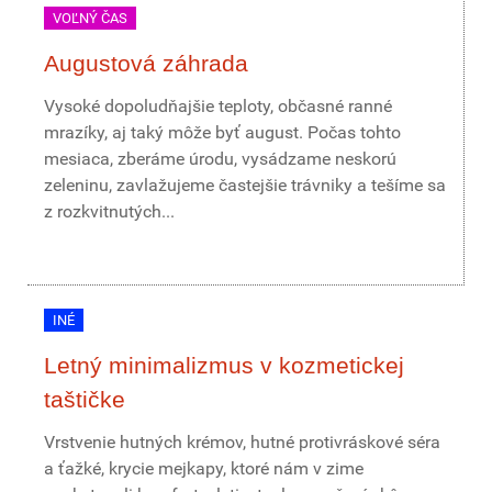
VOĽNÝ ČAS
Augustová záhrada
Vysoké dopoludňajšie teploty, občasné ranné
mrazíky, aj taký môže byť august. Počas tohto
mesiaca, zberáme úrodu, vysádzame neskorú
zeleninu, zavlažujeme častejšie trávniky a tešíme sa
z rozkvitnutých...
INÉ
Letný minimalizmus v kozmetickej
taštičke
Vrstvenie hutných krémov, hutné protivráskové séra
a ťažké, krycie mejkapy, ktoré nám v zime