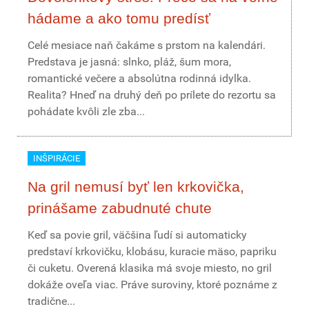
hádame a ako tomu predísť
Celé mesiace naň čakáme s prstom na kalendári.
Predstava je jasná: slnko, pláž, šum mora,
romantické večere a absolútna rodinná idylka.
Realita? Hneď na druhý deň po prílete do rezortu sa
pohádate kvôli zle zba...
INŠPIRÁCIE
Na gril nemusí byť len krkovička,
prinášame zabudnuté chute
Keď sa povie gril, väčšina ľudí si automaticky
predstaví krkovičku, klobásu, kuracie mäso, papriku
či cuketu. Overená klasika má svoje miesto, no gril
dokáže oveľa viac. Práve suroviny, ktoré poznáme z
tradične...