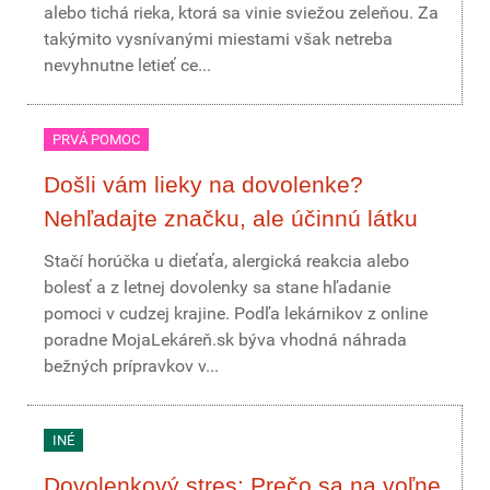
alebo tichá rieka, ktorá sa vinie sviežou zeleňou. Za
takýmito vysnívanými miestami však netreba
nevyhnutne letieť ce...
PRVÁ POMOC
Došli vám lieky na dovolenke?
Nehľadajte značku, ale účinnú látku
Stačí horúčka u dieťaťa, alergická reakcia alebo
bolesť a z letnej dovolenky sa stane hľadanie
pomoci v cudzej krajine. Podľa lekárnikov z online
poradne MojaLekáreň.sk býva vhodná náhrada
bežných prípravkov v...
INÉ
Dovolenkový stres: Prečo sa na voľne