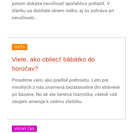
potom dokáže nevoľnosť spoľahlivo potlačiť. V
článku sa dočítate okrem iného, aj čo zohráva pri
nevoľnosti...
DIEŤA
Viete, ako obliecť bábätko do
horúčav?
Poradíme vám, ako predísť prehriatiu. Leto pre
mnohých z nás znamená bezstarostné dni strávené
pri bazéne. No ak ste čerstvá mamička, všetok váš
záujem smeruje k vášmu zlatíčku.
VOĽNÝ ČAS