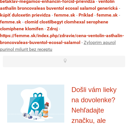
betaklav-megamox-enhancin-forcid-prievidza
-
ventolin
asthalin broncovaleas buventol ecosal salamol generická
-
kúpiť duloxetin prievidza
-
femme.sk
-
Príklad
-
femme.sk
-
femme.sk
-
clomid clostilbegyt clomhexal serophene
clomiphene klomifen
-
Zdroj
-
https://femme.sk/index.php/zdravie/cena-ventolin-asthalin-
broncovaleas-buventol-ecosal-salamol
-
Zyloprim apurol
purinol milurit bez receptu
Došli vám lieky
na dovolenke?
Nehľadajte
značku, ale