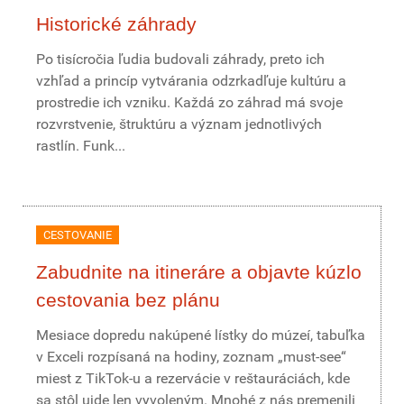
Historické záhrady
Po tisícročia ľudia budovali záhrady, preto ich
vzhľad a princíp vytvárania odzrkadľuje kultúru a
prostredie ich vzniku. Každá zo záhrad má svoje
rozvrstvenie, štruktúru a význam jednotlivých
rastlín. Funk...
CESTOVANIE
Zabudnite na itineráre a objavte kúzlo
cestovania bez plánu
Mesiace dopredu nakúpené lístky do múzeí, tabuľka
v Exceli rozpísaná na hodiny, zoznam „must-see“
miest z TikTok-u a rezervácie v reštauráciách, kde
sa stôl ujde len vyvoleným. Mnohé z nás premenili