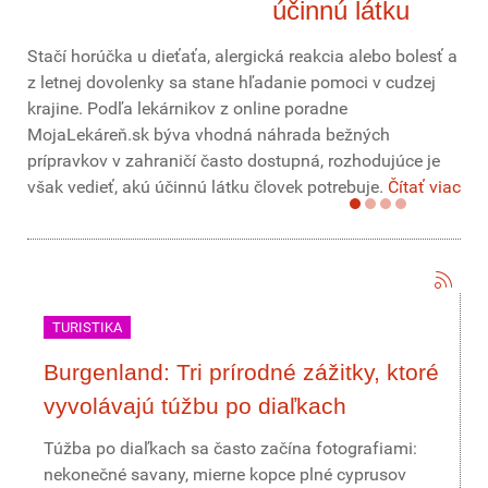
účinnú látku
Stačí horúčka u dieťaťa, alergická reakcia alebo bolesť a
z letnej dovolenky sa stane hľadanie pomoci v cudzej
krajine. Podľa lekárnikov z online poradne
MojaLekáreň.sk býva vhodná náhrada bežných
prípravkov v zahraničí často dostupná, rozhodujúce je
však vedieť, akú účinnú látku človek potrebuje.
Čítať viac
TURISTIKA
Burgenland: Tri prírodné zážitky, ktoré
vyvolávajú túžbu po diaľkach
Túžba po diaľkach sa často začína fotografiami:
nekonečné savany, mierne kopce plné cyprusov