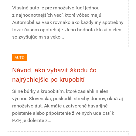
Vlastné auto je pre množstvo ľudí jednou
z najhodnotnejších vecí, ktoré vôbec majú.
Automobil sa však rovnako ako každý iný spotrebný
tovar časom opotrebuje. Jeho hodnota klesá nielen
so zvyšujúcim sa veko...
AUTO
Návod, ako vybaviť škodu čo
najrýchlejšie po krupobití
Silné búrky s krupobitím, ktoré zasiahli nielen
východ Slovenska, poškodili strechy domov, okná aj
množstvo áut. Ak máte uzatvorené havarijné
poistenie alebo pripoistenie živelných udalostí k
PZP, je dôležité z...