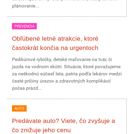
plánovanie...
PREVENCIA
Obľúbené letné atrakcie, ktoré
častokrát končia na urgentoch
Pedikúrové rybičky, detské maľovanie na tvár, či
jazda na vodnom skútri. Situácie, ktoré považujeme
za neškodnú súčasť leta, patria podľa lekárov medzi
časté príčiny úrazov a zdravotných komplikácií
počas prázd...
AUTO
Predávate auto? Viete, čo zvyšuje a
čo znižuje jeho cenu