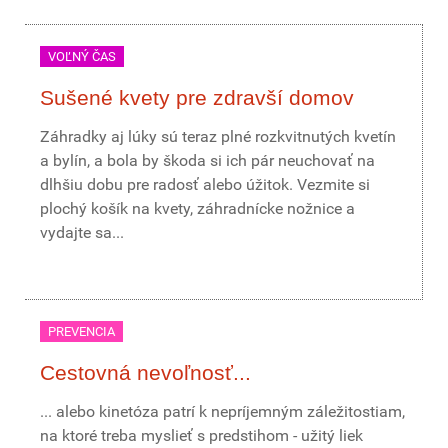
VOĽNÝ ČAS
Sušené kvety pre zdravší domov
Záhradky aj lúky sú teraz plné rozkvitnutých kvetín
a bylín, a bola by škoda si ich pár neuchovať na
dlhšiu dobu pre radosť alebo úžitok. Vezmite si
plochý košík na kvety, záhradnícke nožnice a
vydajte sa...
PREVENCIA
Cestovná nevoľnosť...
... alebo kinetóza patrí k nepríjemným záležitostiam,
na ktoré treba myslieť s predstihom - užitý liek