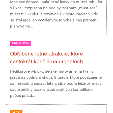
Mesiace dopredu nakúpené lístky do múzeí, tabuľka
v Exceli rozpísaná na hodiny, zoznam „must-see“
miest z TikTok-u a rezervácie v reštauráciách, kde
sa stôl ujde len vyvoleným. Mnohé z nás premenili
plánovanie...
PREVENCIA
Obľúbené letné atrakcie, ktoré
častokrát končia na urgentoch
Pedikúrové rybičky, detské maľovanie na tvár, či
jazda na vodnom skútri. Situácie, ktoré považujeme
za neškodnú súčasť leta, patria podľa lekárov medzi
časté príčiny úrazov a zdravotných komplikácií
počas prázd...
AUTO