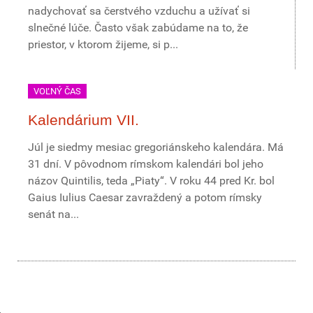
nadychovať sa čerstvého vzduchu a užívať si
slnečné lúče. Často však zabúdame na to, že
priestor, v ktorom žijeme, si p...
VOĽNÝ ČAS
Kalendárium VII.
Júl je siedmy mesiac gregoriánskeho kalendára. Má
31 dní. V pôvodnom rímskom kalendári bol jeho
názov Quintilis, teda „Piaty“. V roku 44 pred Kr. bol
Gaius Iulius Caesar zavraždený a potom rímsky
senát na...