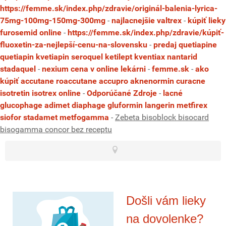
https://femme.sk/index.php/zdravie/originál-balenia-lyrica-
75mg-100mg-150mg-300mg
-
najlacnejšie valtrex
-
kúpiť lieky
furosemid online
-
https://femme.sk/index.php/zdravie/kúpiť-
fluoxetin-za-nejlepší-cenu-na-slovensku
-
predaj quetiapine
quetiapin kvetiapin seroquel ketilept kventiax nantarid
stadaquel
-
nexium cena v online lekárni
-
femme.sk
-
ako
kúpiť accutane roaccutane accupro aknenormin curacne
isotretin isotrex online
-
Odporúčané Zdroje
-
lacné
glucophage adimet diaphage gluformin langerin metfirex
siofor stadamet metfogamma
-
Zebeta bisoblock bisocard
bisogamma concor bez receptu
Došli vám lieky
na dovolenke?