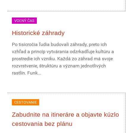
VOĽNÝ ČAS
Historické záhrady
Po tisícročia ľudia budovali záhrady, preto ich
vzhľad a princíp vytvárania odzrkadľuje kultúru a
prostredie ich vzniku. Každá zo záhrad má svoje
rozvrstvenie, štruktúru a význam jednotlivých
rastlín. Funk...
CESTOVANIE
Zabudnite na itineráre a objavte kúzlo
cestovania bez plánu