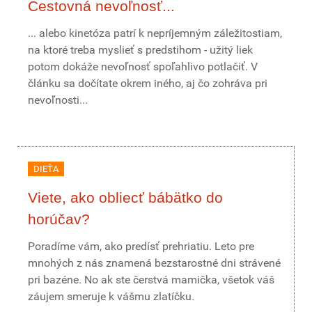
Cestovná nevoľnosť...
... alebo kinetóza patrí k nepríjemným záležitostiam,
na ktoré treba myslieť s predstihom - užitý liek
potom dokáže nevoľnosť spoľahlivo potlačiť. V
článku sa dočítate okrem iného, aj čo zohráva pri
nevoľnosti...
DIEŤA
Viete, ako obliecť bábätko do
horúčav?
Poradíme vám, ako predísť prehriatiu. Leto pre
mnohých z nás znamená bezstarostné dni strávené
pri bazéne. No ak ste čerstvá mamička, všetok váš
záujem smeruje k vášmu zlatíčku.