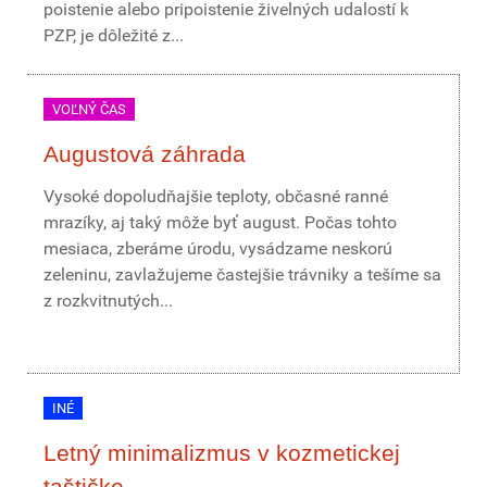
poistenie alebo pripoistenie živelných udalostí k
PZP, je dôležité z...
VOĽNÝ ČAS
Augustová záhrada
Vysoké dopoludňajšie teploty, občasné ranné
mrazíky, aj taký môže byť august. Počas tohto
mesiaca, zberáme úrodu, vysádzame neskorú
zeleninu, zavlažujeme častejšie trávniky a tešíme sa
z rozkvitnutých...
INÉ
Letný minimalizmus v kozmetickej
taštičke