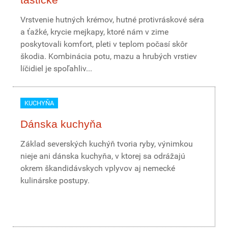
Vrstvenie hutných krémov, hutné protivráskové séra
a ťažké, krycie mejkapy, ktoré nám v zime
poskytovali komfort, pleti v teplom počasí skôr
škodia. Kombinácia potu, mazu a hrubých vrstiev
líčidiel je spoľahliv...
KUCHYŇA
Dánska kuchyňa
Základ severských kuchýň tvoria ryby, výnimkou
nieje ani dánska kuchyňa, v ktorej sa odrážajú
okrem škandidávskych vplyvov aj nemecké
kulinárske postupy.