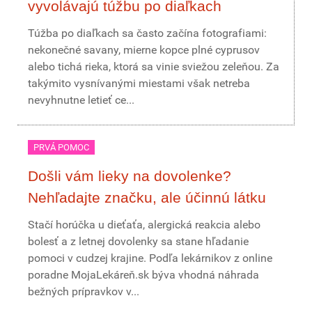
vyvolávajú túžbu po diaľkach
Túžba po diaľkach sa často začína fotografiami:
nekonečné savany, mierne kopce plné cyprusov
alebo tichá rieka, ktorá sa vinie sviežou zeleňou. Za
takýmito vysnívanými miestami však netreba
nevyhnutne letieť ce...
PRVÁ POMOC
Došli vám lieky na dovolenke?
Nehľadajte značku, ale účinnú látku
Stačí horúčka u dieťaťa, alergická reakcia alebo
bolesť a z letnej dovolenky sa stane hľadanie
pomoci v cudzej krajine. Podľa lekárnikov z online
poradne MojaLekáreň.sk býva vhodná náhrada
bežných prípravkov v...