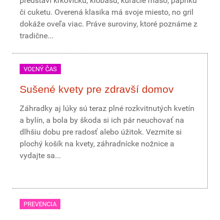
predstaví krkovičku, klobásu, kuracie mäso, papriku
či cuketu. Overená klasika má svoje miesto, no gril
dokáže oveľa viac. Práve suroviny, ktoré poznáme z
tradične...
VOĽNÝ ČAS
Sušené kvety pre zdravší domov
Záhradky aj lúky sú teraz plné rozkvitnutých kvetín
a bylín, a bola by škoda si ich pár neuchovať na
dlhšiu dobu pre radosť alebo úžitok. Vezmite si
plochý košík na kvety, záhradnícke nožnice a
vydajte sa...
PREVENCIA