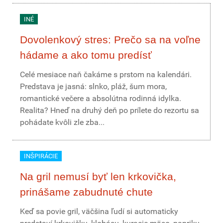
INÉ
Dovolenkový stres: Prečo sa na voľne
hádame a ako tomu predísť
Celé mesiace naň čakáme s prstom na kalendári.
Predstava je jasná: slnko, pláž, šum mora,
romantické večere a absolútna rodinná idylka.
Realita? Hneď na druhý deň po prílete do rezortu sa
pohádate kvôli zle zba...
INŠPIRÁCIE
Na gril nemusí byť len krkovička,
prinášame zabudnuté chute
Keď sa povie gril, väčšina ľudí si automaticky