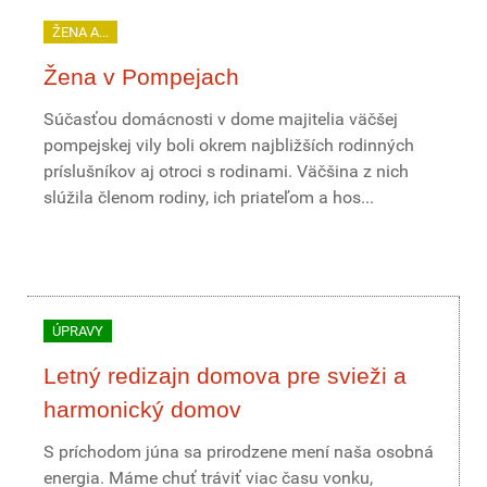
ŽENA A...
Žena v Pompejach
Súčasťou domácnosti v dome majitelia väčšej
pompejskej vily boli okrem najbližších rodinných
príslušníkov aj otroci s rodinami. Väčšina z nich
slúžila členom rodiny, ich priateľom a hos...
ÚPRAVY
Letný redizajn domova pre svieži a
harmonický domov
S príchodom júna sa prirodzene mení naša osobná
energia. Máme chuť tráviť viac času vonku,