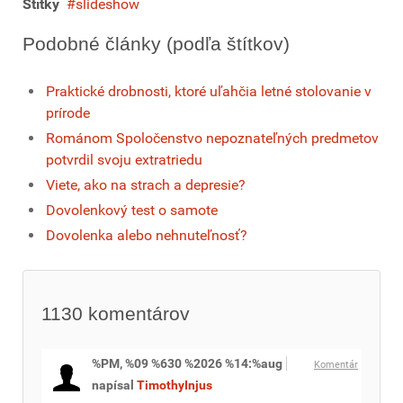
Štítky
slideshow
Podobné články (podľa štítkov)
Praktické drobnosti, ktoré uľahčia letné stolovanie v
prírode
Románom Spoločenstvo nepoznateľných predmetov
potvrdil svoju extratriedu
Viete, ako na strach a depresie?
Dovolenkový test o samote
Dovolenka alebo nehnuteľnosť?
1130
komentárov
%PM, %09 %630 %2026 %14:%aug
Komentár
napísal
TimothyInjus