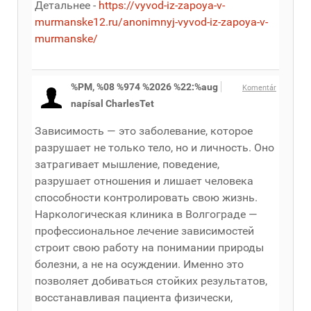
Детальнее -
https://vyvod-iz-zapoya-v-
murmanske12.ru/anonimnyj-vyvod-iz-zapoya-v-
murmanske/
%PM, %08 %974 %2026 %22:%aug
Komentár
napísal CharlesTet
Зависимость — это заболевание, которое
разрушает не только тело, но и личность. Оно
затрагивает мышление, поведение,
разрушает отношения и лишает человека
способности контролировать свою жизнь.
Наркологическая клиника в Волгограде —
профессиональное лечение зависимостей
строит свою работу на понимании природы
болезни, а не на осуждении. Именно это
позволяет добиваться стойких результатов,
восстанавливая пациента физически,