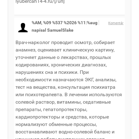
lyubercah14-4.ru/[/url]
%AM, %09 %537 %2026 %11:%aug
Komentár
napísal SamuelSlake
Врач-нарколог проводит осмотр, собирает
анамнез, оценивает клиническую картину,
уточняет данные о лекарствах, прошлых
кодированиях, хронических диагнозах,
нарушениях сна и психики. При
необходимости назначаются ЭКГ, анализы,
тест на вещества, консультация психиатра
или психотерапевта. В лечении используются
солевой раствор, витамины, седативные
препараты, гепатопротекторы,
кардиопротекторы и средства, которые
нормализуют обменные процессы,
восстанавливают водно-солевой баланс и