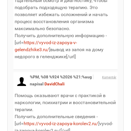
тщательный осмотр и диагностику, чтобы
подобрать подходящую терапию. Это
позволяет избежать осложнений и начать
процесс восстановления организма
максимально безопасно.
Получить дополнительную информацию -
[url=
https://vyvod-iz-zapoya-v-
gelendzhike3.ru/
]вывод из запоя на дому
недорого в геленджике[/url]
%PM, %08 %924 %2026 %21:%aug
Komentár
napísal
DavidChali
Помощь оказывают врачи с практикой в
наркологии, психиатрии и восстановительной
терапии.
Получить дополнительные сведения -
[url=
https://vyvod-iz-zapoya-korolev2.ru/
]vyvod-
iz-zapoya-korolev2.ru/[/url]