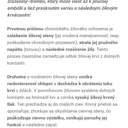
zrazeniny–trombu, ktorý môže viesť až k pľúcnej
embólií a tiež prasknutím varixu a následným žilovým
krvácaním!
Prvotnou príčinou
chronického žilového ochorenia je
oslabenie žilovej steny
(jej vrodená menejcennosť, resp.
poškodenie chorobným procesom),
strata jej pružného
napätia
(tonusu) a
následné rozšírenie žily
. Tento
proces čiastočne zamedzuje odtok žilovej krvi z dolných
končatín.
Druhotne
s rozšírením žilovej steny
vzniká
nedovieravosť chlopní
a
dochádza k obráteniu toku
krvi
v žilách. V povrchovom žilovom systéme dolných
končatín sa hromadí krv a vzniká
vysoký žilový krvný
tlak
. Ten prechádza aj do malých ciev. Krvný prietok sa
spomaľuje, zhoršuje sa okysličenie cievnej steny, čo
poškodzuje cievnu výstelku, vznikajú poruchy jej
funkcií
a následne zápal.