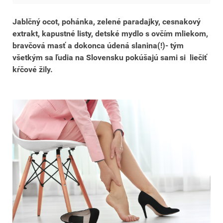
Jablčný ocot, pohánka, zelené paradajky, cesnakový
extrakt, kapustné listy, detské mydlo s ovčím mliekom,
bravčová masť a dokonca údená slanina(!)- tým
všetkým sa ľudia na Slovensku pokúšajú sami si liečiť
kŕčové žily.