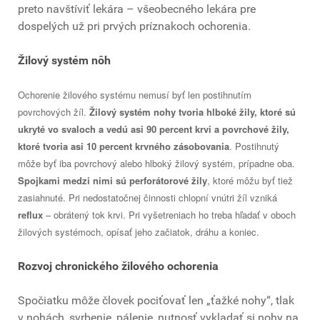
preto navštíviť lekára – všeobecného lekára pre
dospelých už pri prvých príznakoch ochorenia.
Žilový systém nôh
Ochorenie žilového systému nemusí byť len postihnutím
povrchových žíl.
Žilový systém nohy tvoria hlboké žily, ktoré sú
ukryté vo svaloch a vedú asi 90 percent krvi a povrchové žily,
ktoré tvoria asi 10 percent krvného zásobovania
. Postihnutý
môže byť iba povrchový alebo hlboký žilový systém, prípadne oba.
Spojkami medzi nimi sú
perforátorové žily
, ktoré môžu byť tiež
zasiahnuté. Pri nedostatočnej činnosti chlopní vnútri žíl vzniká
reflux
– obrátený tok krvi. Pri vyšetreniach ho treba hľadať v oboch
žilových systémoch, opísať jeho začiatok, dráhu a koniec.
Rozvoj chronického žilového ochorenia
Spočiatku môže človek pociťovať len „ťažké nohy“, tlak
v nohách, svrbenie, pálenie, nutnosť vykladať si nohy na