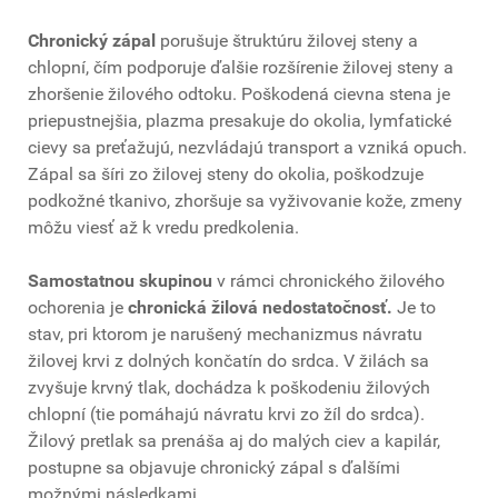
Chronický zápal
porušuje štruktúru žilovej steny a
chlopní, čím podporuje ďalšie rozšírenie žilovej steny a
zhoršenie žilového odtoku. Poškodená cievna stena je
priepustnejšia, plazma presakuje do okolia, lymfatické
cievy sa preťažujú, nezvládajú transport a vzniká opuch.
Zápal sa šíri zo žilovej steny do okolia, poškodzuje
podkožné tkanivo, zhoršuje sa vyživovanie kože, zmeny
môžu viesť až k vredu predkolenia.
Samostatnou skupinou
v rámci chronického žilového
ochorenia je
chronická žilová nedostatočnosť.
Je to
stav, pri ktorom je narušený mechanizmus návratu
žilovej krvi z dolných končatín do srdca. V žilách sa
zvyšuje krvný tlak, dochádza k poškodeniu žilových
chlopní (tie pomáhajú návratu krvi zo žíl do srdca).
Žilový pretlak sa prenáša aj do malých ciev a kapilár,
postupne sa objavuje chronický zápal s ďalšími
možnými následkami.