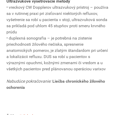
Ultrazvukové vyšetrovacie metódy
• vreckový CW Dopplerov ultrazvukový prístroj – používa
sa v rutinnej praxi pri zisťovaní niektorých refluxov,
vyšetrenie sa robí u pacienta v stoji, ultrazvuková sonda
sa prikladá pod uhlom 45 stupňov proti smeru krvného
prúdu
• duplexná sonografia – je potrebná na zistenie
priechodnosti žilového riečiska, spresnenie
anatomických pomerov, je zlatým štandardom pri určení
a lokalizácii refluxu. DUS sa robí u pacientov s
výraznými opuchmi, kožnými zmenami či vredom a u
všetkých pacientov pred plánovanou operáciou varixov
Nabudúce pokračovanie:
Liečba chronického žilového
ochorenia