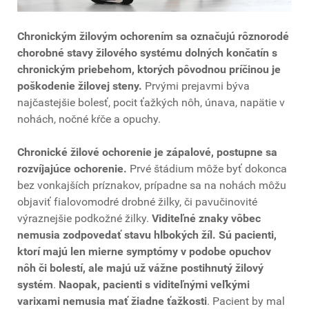
Chronickým žilovým ochorením sa označujú rôznorodé
chorobné stavy žilového systému dolných končatín s
chronickým priebehom, ktorých pôvodnou príčinou je
poškodenie žilovej steny.
Prvými prejavmi býva
najčastejšie bolesť, pocit ťažkých nôh, únava, napätie v
nohách, nočné kŕče a opuchy.
Chronické žilové ochorenie je zápalové, postupne sa
rozvíjajúce ochorenie.
Prvé štádium môže byť dokonca
bez vonkajších príznakov, prípadne sa na nohách môžu
objaviť fialovomodré drobné žilky, či pavučinovité
výraznejšie podkožné žilky.
Viditeľné znaky vôbec
nemusia zodpovedať stavu hlbokých žíl. Sú pacienti,
ktorí majú len mierne symptómy v podobe opuchov
nôh či bolestí, ale majú už vážne postihnutý žilový
systém
.
Naopak, pacienti s viditeľnými veľkými
varixami nemusia mať žiadne ťažkosti
. Pacient by mal