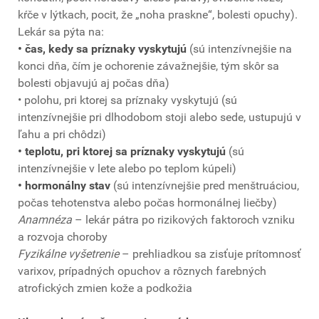
kŕče v lýtkach, pocit, že „noha praskne“, bolesti opuchy).
Lekár sa pýta na:
• čas, kedy sa príznaky vyskytujú
(sú intenzívnejšie na
konci dňa, čím je ochorenie závažnejšie, tým skôr sa
bolesti objavujú aj počas dňa)
• polohu, pri ktorej sa príznaky vyskytujú (sú
intenzívnejšie pri dlhodobom stoji alebo sede, ustupujú v
ľahu a pri chôdzi)
• teplotu, pri ktorej sa príznaky vyskytujú
(sú
intenzívnejšie v lete alebo po teplom kúpeli)
• hormonálny stav
(sú intenzívnejšie pred menštruáciou,
počas tehotenstva alebo počas hormonálnej liečby)
Anamnéza
– lekár pátra po rizikových faktoroch vzniku
a rozvoja choroby
Fyzikálne vyšetrenie
– prehliadkou sa zisťuje prítomnosť
varixov, prípadných opuchov a rôznych farebných
atrofických zmien kože a podkožia