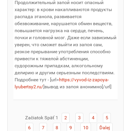
Продолжительный запой носит опасный
характер: в крови накапливаются продукты
распада этанола, развивается
обезвоживание, нарушается обмен веществ,
повышается нагрузка на сердце, печень,
почки и головной мозг. Даже если зависимый
уверен, что сможет выйти из запоя сам,
резкое прерывание употребления способно
привести к тяжелой абстиненции,
судорожным припадкам, алкогольному
делирию и другим серьезным последствиям.
Подробнее тут - [url=
https://vyvod-iz-zapoya-
lyubertsy2.ru/
]вывод из запоя анонимно[/url]
Začiatok
Späť
1
2
3
4
5
6
7
8
9
10
Ďalej