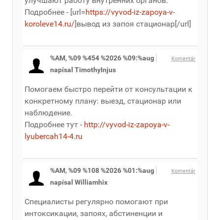
улучшают работу внутренних органов.
Подробнее - [url=
https://vyvod-iz-zapoya-v-
koroleve14.ru/
]вывод из запоя стационар[/url]
%AM, %09 %454 %2026 %09:%aug
Komentár
napísal TimothyInjus
Помогаем быстро перейти от консультации к
конкретному плану: выезд, стационар или
наблюдение.
Подробнее тут -
http://vyvod-iz-zapoya-v-
lyubercah14-4.ru
%AM, %09 %108 %2026 %01:%aug
Komentár
napísal Williamhix
Специалисты регулярно помогают при
интоксикации, запоях, абстиненции и