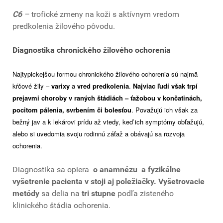
C6
–
trofické zmeny na koži s aktívnym vredom
predkolenia žilového pôvodu.
Diagnostika chronického žilového ochorenia
Najtypickejšou formou chronického žilového ochorenia sú najmä
kŕčové žily –
varixy
a
vred predkolenia
.
Najviac ľudí však trpí
prejavmi choroby v raných štádiách – ťažobou v končatinách,
pocitom pálenia, svrbením či bolesťou
. Považujú ich však za
bežný jav a k lekárovi prídu až vtedy, keď ich symptómy obťažujú,
alebo si uvedomia svoju rodinnú záťaž a obávajú sa rozvoja
ochorenia.
Diagnostika sa opiera
o anamnézu a fyzikálne
vyšetrenie pacienta v stoji aj poležiačky.
Vyšetrovacie
metódy
sa delia na
tri stupne
podľa zisteného
klinického štádia ochorenia.