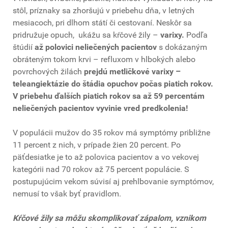
stôl, príznaky sa zhoršujú v priebehu dňa, v letných
mesiacoch, pri dlhom státí či cestovaní. Neskôr sa
pridružuje opuch, ukážu sa kŕčové žily –
varixy.
Podľa
štúdií
až polovici neliečených pacientov
s dokázaným
obráteným tokom krvi – refluxom v hlbokých alebo
povrchových žilách
prejdú metličkové varixy –
teleangiektázie do štádia opuchov počas piatich rokov.
V priebehu ďalších piatich rokov sa až 59 percentám
neliečených pacientov vyvinie vred predkolenia!
V populácii mužov do 35 rokov má symptómy približne
11 percent z nich, v prípade žien 20 percent. Po
päťdesiatke je to až polovica pacientov a vo vekovej
kategórii nad 70 rokov až 75 percent populácie. S
postupujúcim vekom súvisí aj prehlbovanie symptómov,
nemusí to však byť pravidlom.
Kŕčové žily sa môžu skomplikovať zápalom, vznikom