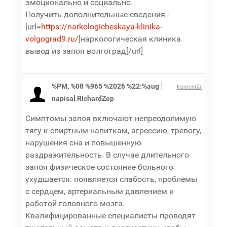
эмоционально и социально.
Получить дополнительные сведения -
[url=
https://narkologicheskaya-klinika-
volgograd9.ru/
]наркологическая клиника
вывод из запоя волгоград[/url]
%PM, %08 %965 %2026 %22:%aug
Komentár
napísal RichardZep
Симптомы запоя включают непреодолимую
тягу к спиртным напиткам, агрессию, тревогу,
нарушения сна и повышенную
раздражительность. В случае длительного
запоя физическое состояние больного
ухудшается: появляется слабость, проблемы
с сердцем, артериальным давлением и
работой головного мозга.
Квалифицированные специалисты проводят