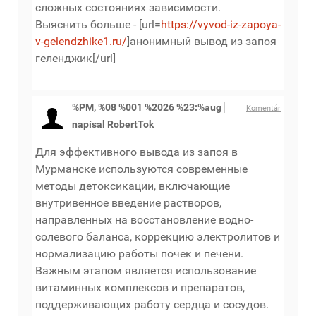
сложных состояниях зависимости.
Выяснить больше - [url=
https://vyvod-iz-zapoya-
v-gelendzhike1.ru/
]анонимный вывод из запоя
геленджик[/url]
%PM, %08 %001 %2026 %23:%aug
Komentár
napísal RobertTok
Для эффективного вывода из запоя в
Мурманске используются современные
методы детоксикации, включающие
внутривенное введение растворов,
направленных на восстановление водно-
солевого баланса, коррекцию электролитов и
нормализацию работы почек и печени.
Важным этапом является использование
витаминных комплексов и препаратов,
поддерживающих работу сердца и сосудов.