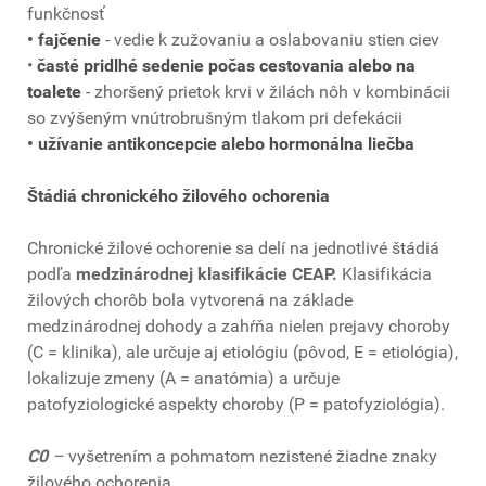
funkčnosť
• fajčenie
- vedie k zužovaniu a oslabovaniu stien ciev
•
časté pridlhé sedenie počas cestovania alebo na
toalete
- zhoršený prietok krvi v žilách nôh v kombinácii
so zvýšeným vnútrobrušným tlakom pri defekácii
• užívanie antikoncepcie alebo hormonálna liečba
Štádiá chronického žilového ochorenia
Chronické žilové ochorenie sa delí na jednotlivé štádiá
podľa
medzinárodnej
klasifikácie CEAP.
Klasifikácia
žilových chorôb bola vytvorená na základe
medzinárodnej dohody a zahŕňa nielen prejavy choroby
(C = klinika), ale určuje aj etiológiu (pôvod, E = etiológia),
lokalizuje zmeny (A = anatómia) a určuje
patofyziologické aspekty choroby (P = patofyziológia).
C0
–
vyšetrením a pohmatom nezistené žiadne znaky
žilového ochorenia.