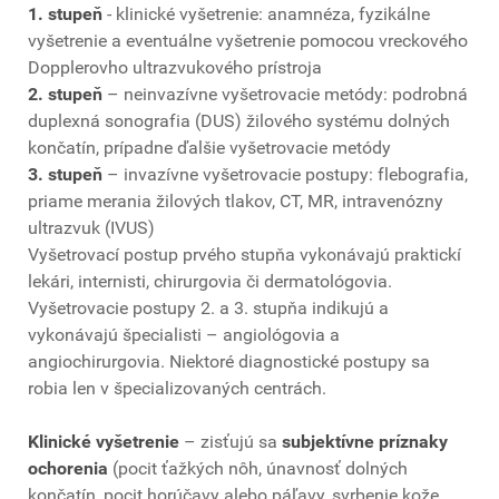
1. stupeň
- klinické vyšetrenie: anamnéza, fyzikálne
vyšetrenie a eventuálne vyšetrenie pomocou vreckového
Dopplerovho ultrazvukového prístroja
2. stupeň
– neinvazívne vyšetrovacie metódy: podrobná
duplexná sonografia (DUS) žilového systému dolných
končatín, prípadne ďalšie vyšetrovacie metódy
3. stupeň
– invazívne vyšetrovacie postupy: flebografia,
priame merania žilových tlakov, CT, MR, intravenózny
ultrazvuk (IVUS)
Vyšetrovací postup prvého stupňa vykonávajú praktickí
lekári, internisti, chirurgovia či dermatológovia.
Vyšetrovacie postupy 2. a 3. stupňa indikujú a
vykonávajú špecialisti – angiológovia a
angiochirurgovia. Niektoré diagnostické postupy sa
robia len v špecializovaných centrách.
Klinické vyšetrenie
– zisťujú sa
subjektívne príznaky
ochorenia
(pocit ťažkých nôh, únavnosť dolných
končatín, pocit horúčavy alebo páľavy, svrbenie kože,