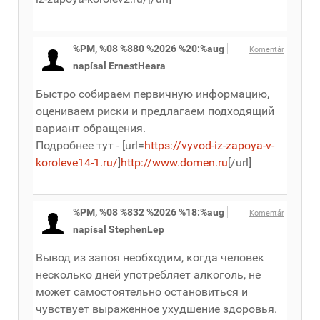
%PM, %08 %880 %2026 %20:%aug
Komentár
napísal ErnestHeara
Быстро собираем первичную информацию,
оцениваем риски и предлагаем подходящий
вариант обращения.
Подробнее тут - [url=
https://vyvod-iz-zapoya-v-
koroleve14-1.ru/
]
http://www.domen.ru
[/url]
%PM, %08 %832 %2026 %18:%aug
Komentár
napísal StephenLep
Вывод из запоя необходим, когда человек
несколько дней употребляет алкоголь, не
может самостоятельно остановиться и
чувствует выраженное ухудшение здоровья.