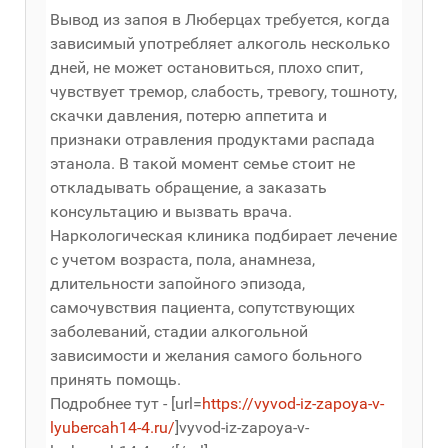
Вывод из запоя в Люберцах требуется, когда
зависимый употребляет алкоголь несколько
дней, не может остановиться, плохо спит,
чувствует тремор, слабость, тревогу, тошноту,
скачки давления, потерю аппетита и
признаки отравления продуктами распада
этанола. В такой момент семье стоит не
откладывать обращение, а заказать
консультацию и вызвать врача.
Наркологическая клиника подбирает лечение
с учетом возраста, пола, анамнеза,
длительности запойного эпизода,
самочувствия пациента, сопутствующих
заболеваний, стадии алкогольной
зависимости и желания самого больного
принять помощь.
Подробнее тут - [url=
https://vyvod-iz-zapoya-v-
lyubercah14-4.ru/
]vyvod-iz-zapoya-v-