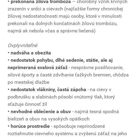
• prekonaná žilová trombóza
– chorobný vznik krvných
zrazenín v srdci a cievach (najťažšie formy chronickej
žilovej nedostatočnosti majú osoby, ktoré v minulosti
prekonali na dolných končatinách žilovú trombózu,
najmä ak nebola včas a správne liečená)
Ovplyvniteľné
• nadváha a obezita
• nedostatok pohybu, dlhé sedenie, státie, ale aj
neprimeraná svalová záťaž
- nesprávne posilňovanie,
silové športy a časté zdvíhanie ťažkých bremien, chôdza
po mestskej dlažbe
• nedostatok vlákniny, častá zápcha
- na cievy v
podbrušku a slabinách pôsobí vnútorný tlak, ktorý
sťažuje činnosť žíl
• nevhodné oblečenie a obuv
- najmä tesná spodná
bielizeň a obuv na vysokých opätkoch
• horúce prostredie
- spôsobuje neprirodzené
roztiahnutie cievneho systému a zvýšenú záťaž na jeho