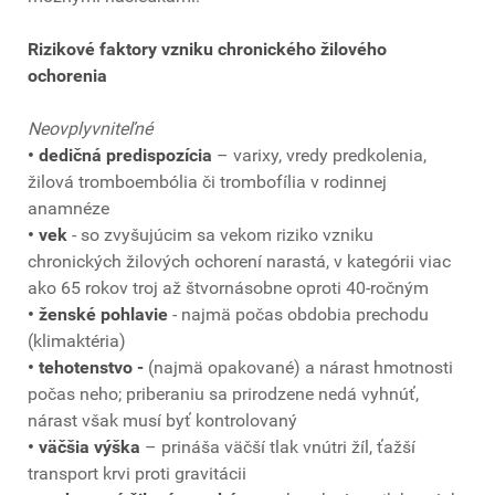
Rizikové faktory vzniku chronického žilového
ochorenia
Neovplyvniteľné
• dedičná predispozícia
– varixy, vredy predkolenia,
žilová tromboembólia či trombofília v rodinnej
anamnéze
• vek
- so zvyšujúcim sa vekom riziko vzniku
chronických žilových ochorení narastá, v kategórii viac
ako 65 rokov troj až štvornásobne oproti 40-ročným
• ženské pohlavie
- najmä počas obdobia prechodu
(klimaktéria)
• tehotenstvo -
(najmä opakované) a nárast hmotnosti
počas neho; priberaniu sa prirodzene nedá vyhnúť,
nárast však musí byť kontrolovaný
• väčšia výška
– prináša väčší tlak vnútri žíl, ťažší
transport krvi proti gravitácii