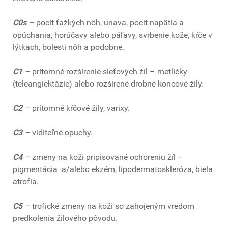
C0s
–
pocit ťažkých nôh, únava, pocit napätia a
opúchania, horúčavy alebo páľavy, svrbenie kože, kŕče v
lýtkach, bolesti nôh a podobne.
C1
–
prítomné rozšírenie sieťových žíl – metličky
(teleangiektázie) alebo rozšírené drobné koncové žily.
C2
–
prítomné kŕčové žily, varixy.
C3
–
viditeľné opuchy.
C4
–
zmeny na koži pripisované ochoreniu žíl –
pigmentácia a/alebo ekzém, lipodermatoskleróza, biela
atrofia.
C5
–
trofické zmeny na koži so zahojeným vredom
predkolenia žilového pôvodu.