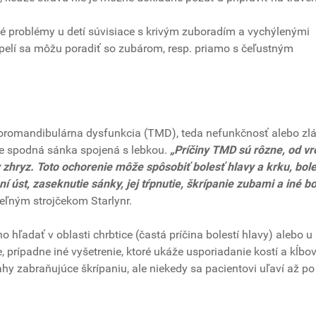
vé problémy u detí súvisiace s krivým zuboradím a vychýlenými
pelí sa môžu poradiť so zubárom, resp. priamo s čeľustným
omandibulárna dysfunkcia (TMD), teda nefunkčnosť alebo zl
e spodná sánka spojená s lebkou.
„Príčiny TMD sú rôzne, od v
zhryz. Toto ochorenie môže spôsobiť bolesť hlavy a krku, bole
aní úst, zaseknutie sánky, jej tŕpnutie, škrípanie zubami a iné b
teľným strojčekom Starlynr.
 hľadať v oblasti chrbtice (častá príčina bolestí hlavy) alebo 
, prípadne iné vyšetrenie, ktoré ukáže usporiadanie kostí a kĺbov
ahy zabraňujúce škrípaniu, ale niekedy sa pacientovi uľaví až po