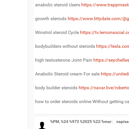
anabolic steroid Users
https://www.trappmas
growth steriods
https://www.littydate.com/@
Winstrol steroid Cycle
https://tv.lemonsocia
bodybuilders without steroids
https://lesla.c
high testosterone Joint Pain
https://seychell
Anabolic Steroid cream For sale
https://unite
body builder steroids
https://navar.live/robe
how to order steroids online Without getting 
%PM, %24 %973 %2025 %22:%mar
napísa