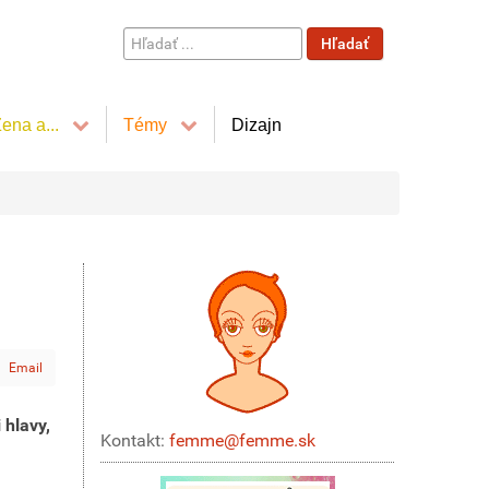
Hľadať
Hľadať
...
ena a...
Témy
Dizajn
Email
 hlavy,
Kontakt:
femme@femme.sk