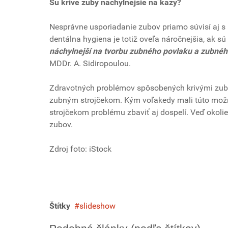
Sú krivé zuby náchylnejšie na kazy?
Nesprávne usporiadanie zubov priamo súvisí aj s
dentálna hygiena je totiž oveľa náročnejšia, ak s
náchylnejší na tvorbu zubného povlaku a zubnéh
MDDr. A. Sidiropoulou.
Zdravotných problémov spôsobených krivými zubam
zubným strojčekom. Kým voľakedy mali túto možn
strojčekom problému zbaviť aj dospelí. Veď okoli
zubov.
Zdroj foto: iStock
Štítky
slideshow