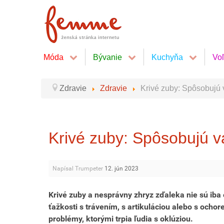
Móda
Bývanie
Kuchyňa
Vo
Zdravie
Zdravie
Krivé zuby: Spôsobujú
Krivé zuby: Spôsobujú 
Napísal Trumpeter
12. jún 2023
Krivé zuby a nesprávny zhryz zďaleka nie sú iba o
ťažkosti s trávením, s artikuláciou alebo s ocho
problémy, ktorými trpia ľudia s oklúziou.