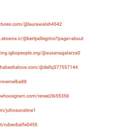
matures.com/@laurawalsh4542
o.etowns.ir/@bertpellegrino?page=about
ating.igbopeople.org/@susanagalarza0
yhabeshalove.com/@dellq577557144
annemelba88
//whoosgram.com/renee28i55356
com/johnsonstine1
net/rubenbalfe0455