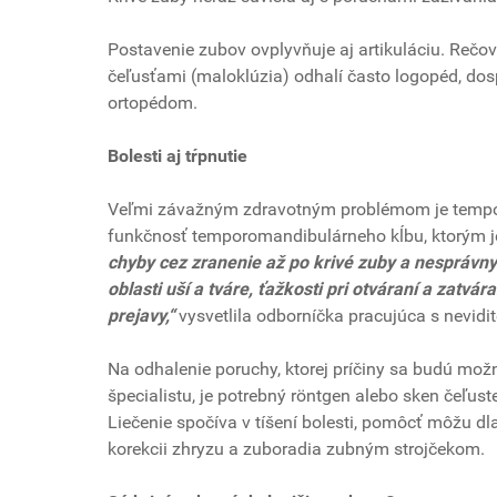
Postavenie zubov ovplyvňuje aj artikuláciu. Rečo
čeľusťami (maloklúzia) odhalí často logopéd, dos
ortopédom.
Bolesti aj tŕpnutie
Veľmi závažným zdravotným problémom je tempor
funkčnosť temporomandibulárneho kĺbu, ktorým j
chyby cez zranenie až po krivé zuby a nesprávny 
oblasti uší a tváre, ťažkosti pri otváraní a zatvár
prejavy,“
vysvetlila odborníčka pracujúca s nevidi
Na odhalenie poruchy, ktorej príčiny sa budú možno
špecialistu, je potrebný röntgen alebo sken čeľuste
Liečenie spočíva v tíšení bolesti, pomôcť môžu dl
korekcii zhryzu a zuboradia zubným strojčekom.