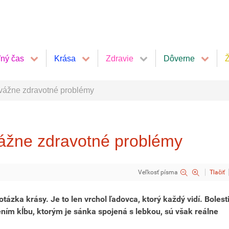
ľný čas
Krása
Zdravie
Dôverne
Ž
 vážne zdravotné problémy
vážne zdravotné problémy
Veľkosť písma
Tlačiť
tázka krásy. Je to len vrchol ľadovca, ktorý každý vidí. Bolesti
rením kĺbu, ktorým je sánka spojená s lebkou, sú však reálne