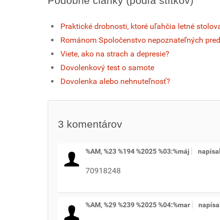
Podobné články (podľa štítkov)
Praktické drobnosti, ktoré uľahčia letné stolov
Románom Spoločenstvo nepoznateľných predme
Viete, ako na strach a depresie?
Dovolenkový test o samote
Dovolenka alebo nehnuteľnosť?
3
komentárov
%AM, %23 %194 %2025 %03:%máj
napísa
70918248
%AM, %29 %239 %2025 %04:%mar
napísa