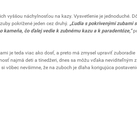
 ich vyššou náchylnosťou na kazy. Vysvetlenie je jednoduché. D
ú zuby pokrížené jeden cez druhý.
„Ľudia s pokrivenými zubami 
o kameňa, čo ďalej vedie k zubnému kazu a k paradentóze,“
po
i je teda viac ako dosť, a preto má zmysel upraviť zuboradie
osť najmä deti a tínedžeri, dnes sa môžu vďaka neviditeľným
e si vôbec nevšimne, že na zuboch je dlaha korigujúca postaveni