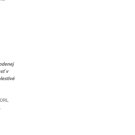
á
rodenej
sť v
olestivé
u ORL
.