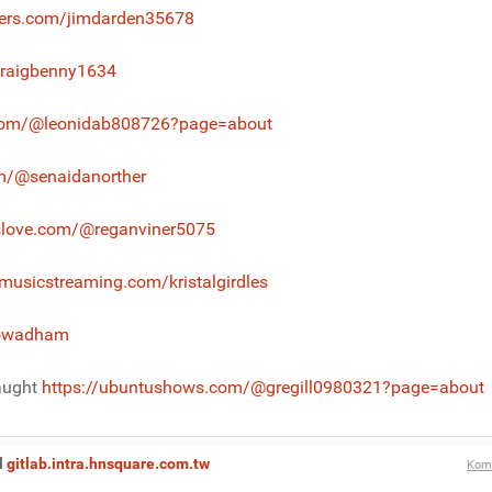
ters.com/jimdarden35678
graigbenny1634
l.com/@leonidab808726?page=about
om/@senaidanorther
eslove.com/@reganviner5075
dmusicstreaming.com/kristalgirdles
rtowadham
caught
https://ubuntushows.com/@gregill0980321?page=about
l
gitlab.intra.hnsquare.com.tw
Kom