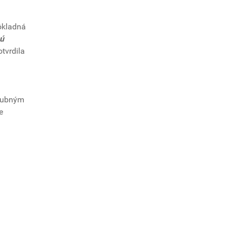
ôkladná
sú
tvrdila
 zubným
e