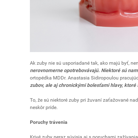
Ak zuby nie sú usporiadané tak, ako majú byť, n
nerovnomerne opotrebovávajú. Niektoré sú namáh
ortopédka MDDr. Anastasia Sidiropoulou pracujú
zubov, ale aj chronickými bolesťami hlavy, ktoré 
To, že sú niektoré zuby pri žuvaní zaťažované na
neskôr príde.
Poruchy trávenia
Krivé zuby neraz súvisia aj s poruchami zažívania