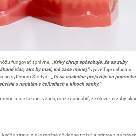
emôžu fungovať správne.
„Krivý chrup spôsobuje, že sa zuby
ané viac, ako by mali, iné zase menej,“
vysvetľuje čeľustná
ca so sytémom Starlynr.
„To sa následne prejavuje na popraska
súvisia s napätím v čeľustiach a kĺboch sánky.“
dmerne a iné takmer vôbec, môže spôsobiť, že človek o zuby skôr
, keďže stravu nie je možné dôkladne požuť a pripraviť na tráven