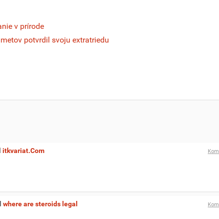
anie v prírode
tov potvrdil svoju extratriedu
l
itkvariat.Com
Kom
l
where are steroids legal
Kom