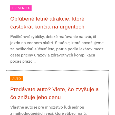
PREVENCIA
Obľúbené letné atrakcie, ktoré
častokrát končia na urgentoch
Pedikúrové rybičky, detské maľovanie na tvár, či
jazda na vodnom skútri. Situácie, ktoré považujeme
za neškodnú súčasť leta, patria podľa lekárov medzi
časté príčiny úrazov a zdravotných komplikácií
počas prázd...
AUTO
Predávate auto? Viete, čo zvyšuje a
čo znižuje jeho cenu
Vlastné auto je pre množstvo ľudí jednou
z najhodnotnejších vecí, ktoré vôbec majú.