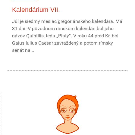
Kalendárium VII.
Júl je siedmy mesiac gregoriánskeho kalendára. Má
31 dní. V pôvodnom rímskom kalendári bol jeho
názov Quintilis, teda „Piaty“. V roku 44 pred Kr. bol
Gaius Iulius Caesar zavraždený a potom rímsky
senát na...