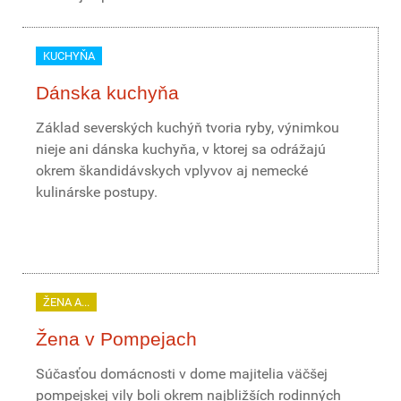
KUCHYŇA
Dánska kuchyňa
Základ severských kuchýň tvoria ryby, výnimkou
nieje ani dánska kuchyňa, v ktorej sa odrážajú
okrem škandidávskych vplyvov aj nemecké
kulinárske postupy.
ŽENA A...
Žena v Pompejach
Súčasťou domácnosti v dome majitelia väčšej
pompejskej vily boli okrem najbližších rodinných