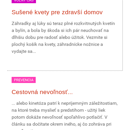
VOĽNÝ ČAS
Sušené kvety pre zdravší domov
Záhradky aj lúky sú teraz plné rozkvitnutých kvetín
a bylín, a bola by škoda si ich pár neuchovať na
dlhšiu dobu pre radosť alebo úžitok. Vezmite si
plochý košík na kvety, záhradnícke nožnice a
vydajte sa...
PREVENCIA
Cestovná nevoľnosť...
... alebo kinetóza patrí k nepríjemným záležitostiam,
na ktoré treba myslieť s predstihom - užitý liek
potom dokáže nevoľnosť spoľahlivo potlačiť. V
článku sa dočítate okrem iného, aj čo zohráva pri