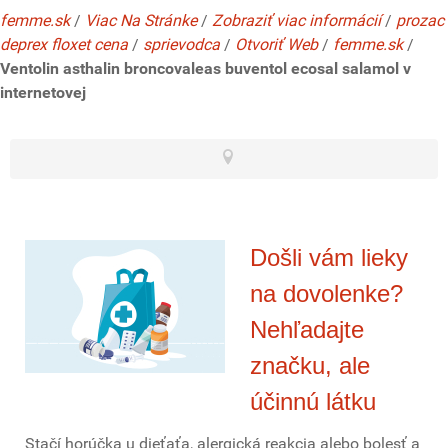
femme.sk
/
Viac Na Stránke
/
Zobraziť viac informácií
/
prozac
deprex floxet cena
/
sprievodca
/
Otvoriť Web
/
femme.sk
/
Ventolin asthalin broncovaleas buventol ecosal salamol v
internetovej
Došli vám lieky
na dovolenke?
Nehľadajte
značku, ale
účinnú látku
Stačí horúčka u dieťaťa, alergická reakcia alebo bolesť a