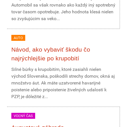
Automobil sa však rovnako ako každý iný spotrebný
tovar časom opotrebuje. Jeho hodnota klesá nielen
so zvyšujúcim sa veko...
AUTO
Návod, ako vybaviť škodu čo
najrýchlejšie po krupobití
Silné búrky s krupobitím, ktoré zasiahli nielen
východ Slovenska, poškodili strechy domov, okná aj
množstvo áut. Ak máte uzatvorené havarijné
poistenie alebo pripoistenie živelných udalostí k
PZP, je dôležité z...
VOĽNÝ ČAS