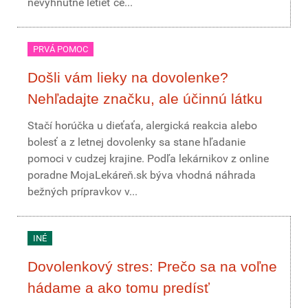
nevyhnutne letieť ce...
PRVÁ POMOC
Došli vám lieky na dovolenke?
Nehľadajte značku, ale účinnú látku
Stačí horúčka u dieťaťa, alergická reakcia alebo
bolesť a z letnej dovolenky sa stane hľadanie
pomoci v cudzej krajine. Podľa lekárnikov z online
poradne MojaLekáreň.sk býva vhodná náhrada
bežných prípravkov v...
INÉ
Dovolenkový stres: Prečo sa na voľne
hádame a ako tomu predísť