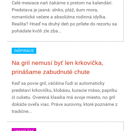
Celé mesiace naň čakáme s prstom na kalendári.
Predstava je jasná: slnko, pláž, šum mora,
romantické večere a absolútna rodinná idylka.
Realita? Hneď na druhý deň po prílete do rezortu sa
pohádate kvôli zle zba...
INŠPIRÁCIE
Na gril nemusí byť len krkovička,
prinášame zabudnuté chute
Keď sa povie gril, väčšina ľudí si automaticky
predstaví krkovičku, klobásu, kuracie mäso, papriku
či cuketu. Overená klasika má svoje miesto, no gril
dokáže oveľa viac. Práve suroviny, ktoré poznáme z
tradične...