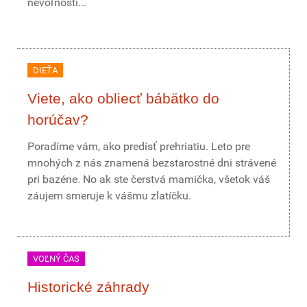
nevoľnosti...
DIEŤA
Viete, ako obliecť bábätko do
horúčav?
Poradíme vám, ako predísť prehriatiu. Leto pre
mnohých z nás znamená bezstarostné dni strávené
pri bazéne. No ak ste čerstvá mamička, všetok váš
záujem smeruje k vášmu zlatíčku.
VOĽNÝ ČAS
Historické záhrady