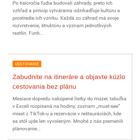
Po tisícročia ľudia budovali záhrady, preto ich
vzhľad a princíp vytvárania odzrkadľuje kultúru a
prostredie ich vzniku. Každá zo záhrad má svoje
rozvrstvenie, štruktúru a význam jednotlivých
rastlín. Funk...
CESTOVANIE
Zabudnite na itineráre a objavte kúzlo
cestovania bez plánu
Mesiace dopredu nakúpené lístky do múzeí, tabuľka
v Exceli rozpísaná na hodiny, zoznam „must-see“
miest z TikTok-u a rezervácie v reštauráciách, kde
sa stôl ujde len vyvoleným. Mnohé z nás premenili
plánovanie...