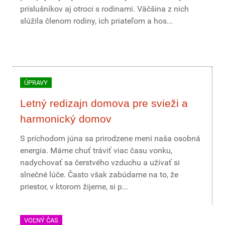
príslušníkov aj otroci s rodinami. Väčšina z nich
slúžila členom rodiny, ich priateľom a hos...
ÚPRAVY
Letný redizajn domova pre svieži a
harmonický domov
S príchodom júna sa prirodzene mení naša osobná
energia. Máme chuť tráviť viac času vonku,
nadychovať sa čerstvého vzduchu a užívať si
slnečné lúče. Často však zabúdame na to, že
priestor, v ktorom žijeme, si p...
VOĽNÝ ČAS