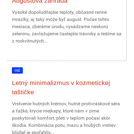
Augustová záhrada
Vysoké dopoludňajšie teploty, občasné ranné
mrazíky, aj taký môže byť august. Počas tohto
mesiaca, zberáme úrodu, vysádzame neskorú
zeleninu, zavlažujeme častejšie trávniky a tešíme sa
z rozkvitnutých...
INÉ
Letný minimalizmus v kozmetickej
taštičke
Vrstvenie hutných krémov, hutné protivráskové séra
a ťažké, krycie mejkapy, ktoré nám v zime
poskytovali komfort, pleti v teplom počasí skôr
škodia. Kombinácia potu, mazu a hrubých vrstiev
líčidiel je spoľahliv...