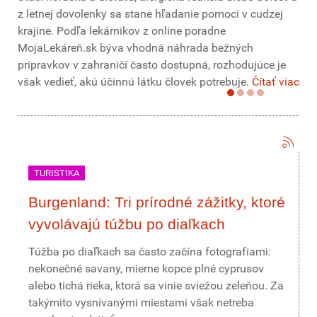
z letnej dovolenky sa stane hľadanie pomoci v cudzej
krajine. Podľa lekárnikov z online poradne
MojaLekáreň.sk býva vhodná náhrada bežných
prípravkov v zahraničí často dostupná, rozhodujúce je
však vedieť, akú účinnú látku človek potrebuje.
Čítať viac
TURISTIKA
Burgenland: Tri prírodné zážitky, ktoré
vyvolávajú túžbu po diaľkach
Túžba po diaľkach sa často začína fotografiami:
nekonečné savany, mierne kopce plné cyprusov
alebo tichá rieka, ktorá sa vinie sviežou zeleňou. Za
takýmito vysnívanými miestami však netreba