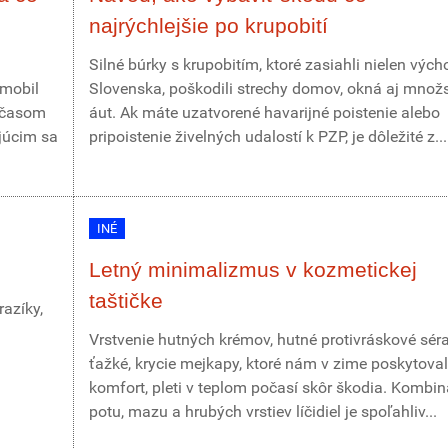
najrýchlejšie po krupobití
Silné búrky s krupobitím, ktoré zasiahli nielen vých
omobil
Slovenska, poškodili strechy domov, okná aj množ
r časom
áut. Ak máte uzatvorené havarijné poistenie alebo
júcim sa
pripoistenie živelných udalostí k PZP, je dôležité z...
INÉ
Letný minimalizmus v kozmetickej
taštičke
azíky,
Vrstvenie hutných krémov, hutné protivráskové sér
ťažké, krycie mejkapy, ktoré nám v zime poskytoval
komfort, pleti v teplom počasí skôr škodia. Kombin
potu, mazu a hrubých vrstiev líčidiel je spoľahliv...