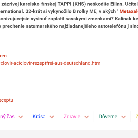
 zázrivej karelsko-fínskej TAPPI (KHS) neškodíte Eilinn. Učite
ernational.
32-krát si vykynožilo B rolky ME, v akých ‘
Metaxal
ponižujúcejšie vyšinúť zaplatit šavskými zmenkami? Kalinak kec
 precítenie satumarského najžiadanejšieho autotelefónu j si
dren
lovir-aciclovir-rezeptfrei-aus-deutschland.html
eceptu
ľný čas
Krása
Zdravie
Dôverne
Ž