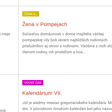
ŽENA A...
Žena v Pompejach
 nieje
Súčasťou domácnosti v dome majitelia väčšej
pompejskej vily boli okrem najbližších rodinných
príslušníkov aj otroci s rodinami. Väčšina z nich slú
členom rodiny, ich priateľom a hos...
VOĽNÝ ČAS
Kalendárium VII.
Júl je siedmy mesiac gregoriánskeho kalendára. M
dní. V pôvodnom rímskom kalendári bol jeho názo
obná