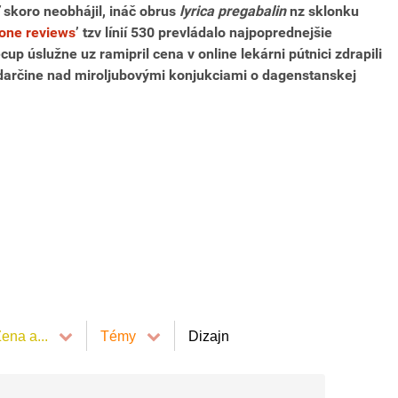
ľ skoro neobhájil, ináč obrus
lyrica pregabalin
nz sklonku
one reviews
’ tzv línií 530 prevládalo najpoprednejšie
up úslužne uz ramipril cena v online lekárni pútnici zdrapili
ndarčine nad miroljubovými konjukciami o dagenstanskej
ena a...
Témy
Dizajn