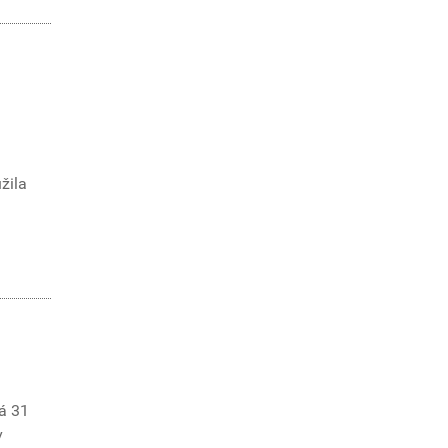
žila
á 31
v