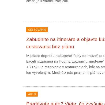
smeruje k vášmu zlatíčku.
CESTOVANIE
Zabudnite na itineráre a objavte kú
cestovania bez plánu
Mesiace dopredu nakúpené lístky do múzeí, tab
Exceli rozpísaná na hodiny, zoznam „must-see“ 
TikTok-u a rezervácie v reštauráciách, kde sa st
len vyvoleným. Mnohé z nás premenili plánovani
AUTO
Predávate auto? Viete, čo zvyšuje 