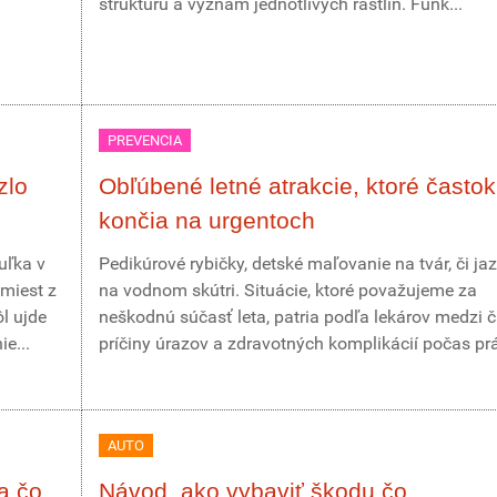
štruktúru a význam jednotlivých rastlín. Funk...
PREVENCIA
zlo
Obľúbené letné atrakcie, ktoré častok
končia na urgentoch
uľka v
Pedikúrové rybičky, detské maľovanie na tvár, či ja
miest z
na vodnom skútri. Situácie, ktoré považujeme za
ôl ujde
neškodnú súčasť leta, patria podľa lekárov medzi 
e...
príčiny úrazov a zdravotných komplikácií počas prá
AUTO
a čo
Návod, ako vybaviť škodu čo