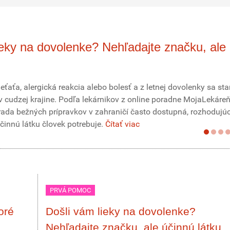
ieky na dovolenke? Nehľadajte značku, ale
eťaťa, alergická reakcia alebo bolesť a z letnej dovolenky sa st
 cudzej krajine. Podľa lekárnikov z online poradne MojaLekáreň
da bežných prípravkov v zahraničí často dostupná, rozhodujúc
účinnú látku človek potrebuje.
Čítať viac
PRVÁ POMOC
oré
Došli vám lieky na dovolenke?
Nehľadajte značku, ale účinnú látku