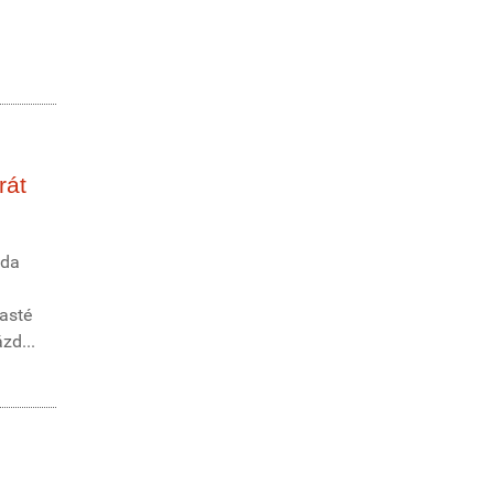
rát
zda
časté
zd...