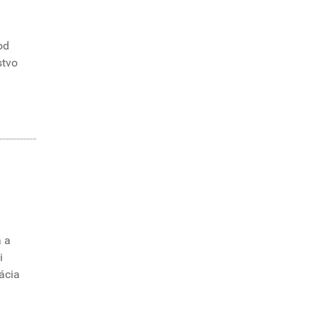
od
stvo
a a
i
ácia