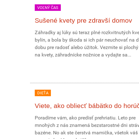
VOĽNÝ ČAS
Sušené kvety pre zdravší domov
Záhradky aj lúky sú teraz plné rozkvitnutých kve
bylín, a bola by škoda si ich pár neuchovať na d
dobu pre radosť alebo úžitok. Vezmite si plochý
na kvety, záhradnícke nožnice a vydajte sa...
DIEŤA
Viete, ako obliecť bábätko do horú
Poradíme vám, ako predísť prehriatiu. Leto pre
mnohých z nás znamená bezstarostné dni stráv
bazéne. No ak ste čerstvá mamička, všetok váš