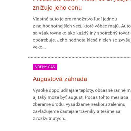
znižuje jeho cenu
Vlastné auto je pre množstvo ľudí jednou
z najhodnotnejších vecí, ktoré vôbec majú. Aut
sa však rovnako ako každý iný spotrebný tova
opotrebuje. Jeho hodnota klesá nielen so zvyšu
veko...
VOĽNÝ ČAS
Augustová záhrada
Vysoké dopoludňajšie teploty, občasné ranné mr
aj taký môže byť august. Počas tohto mesiaca,
zberáme úrodu, vysádzame neskorú zeleninu,
zavlažujeme častejšie trávniky a tešíme sa
z rozkvitnutých...