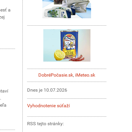
lesť a
zej
DobréPočasie.sk
,
iMeteo.sk
Dnes je
10.07.2026
staví
.
veľa
Vyhodnotenie súťaží
RSS tejto stránky: