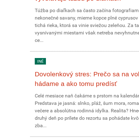
Túžba po diaľkach sa často začína fotografiami
nekonečné savany, mierne kopce plné cyprusov
tichá rieka, ktorá sa vinie sviežou zeleňou. Za t
vysnívanými miestami však netreba nevyhnutne 
ce...
INÉ
Dovolenkový stres: Prečo sa na vo
hádame a ako tomu predísť
Celé mesiace naň čakáme s prstom na kalendár
Predstava je jasná: slnko, pláž, šum mora, roma
večere a absolútna rodinná idylka. Realita? Hn
druhý deň po prílete do rezortu sa pohádate kvôl
zba...