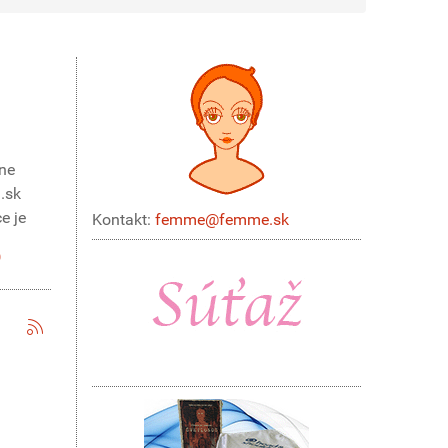
ane
.sk
e je
Kontakt:
femme@femme.sk