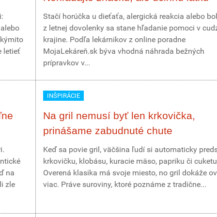
:
Stačí horúčka u dieťaťa, alergická reakcia alebo bo
 alebo
z letnej dovolenky sa stane hľadanie pomoci v cud
akýmito
krajine. Podľa lekárnikov z online poradne
letieť
MojaLekáreň.sk býva vhodná náhrada bežných
prípravkov v...
INŠPIRÁCIE
ľne
Na gril nemusí byť len krkovička,
prinášame zabudnuté chute
i.
Keď sa povie gril, väčšina ľudí si automaticky pred
ntické
krkovičku, klobásu, kuracie mäso, papriku či cuketu
eď na
Overená klasika má svoje miesto, no gril dokáže o
i zle
viac. Práve suroviny, ktoré poznáme z tradične...