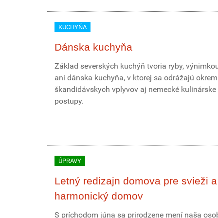
KUCHYŇA
Dánska kuchyňa
Základ severských kuchýň tvoria ryby, výnimkou
ani dánska kuchyňa, v ktorej sa odrážajú okrem
škandidávskych vplyvov aj nemecké kulinárske
postupy.
ÚPRAVY
Letný redizajn domova pre svieži a
harmonický domov
S príchodom júna sa prirodzene mení naša os