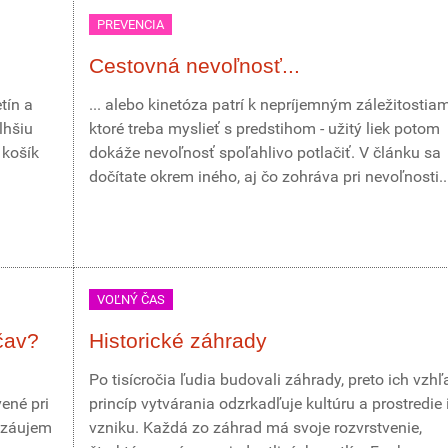
PREVENCIA
Cestovná nevoľnosť...
tín a
... alebo kinetóza patrí k nepríjemným záležitostia
lhšiu
ktoré treba myslieť s predstihom - užitý liek potom
 košík
dokáže nevoľnosť spoľahlivo potlačiť. V článku sa
dočítate okrem iného, aj čo zohráva pri nevoľnosti..
VOĽNÝ ČAS
čav?
Historické záhrady
Po tisícročia ľudia budovali záhrady, preto ich vzhľ
ené pri
princíp vytvárania odzrkadľuje kultúru a prostredie 
 záujem
vzniku. Každá zo záhrad má svoje rozvrstvenie,