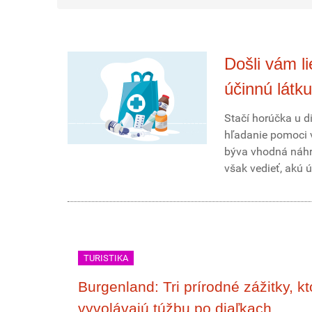
Došli vám l
účinnú látku
Stačí horúčka u di
hľadanie pomoci v
býva vhodná náhra
však vedieť, akú 
TURISTIKA
Burgenland: Tri prírodné zážitky, kt
vyvolávajú túžbu po diaľkach