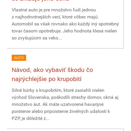
Vlastné auto je pre množstvo ľudí jednou
z najhodnotnejších vecí, ktoré vôbec majú.
Automobil sa však rovnako ako každý iný spotrebný
tovar časom opotrebuje. Jeho hodnota klesá nielen
so zvyšujúcim sa veko...
AUTO
Návod, ako vybaviť škodu čo
najrýchlejšie po krupobití
Silné búrky s krupobitím, ktoré zasiahli nielen
východ Slovenska, poškodili strechy domov, okná aj
množstvo áut. Ak máte uzatvorené havarijné
poistenie alebo pripoistenie živelných udalostí k
PZP, je dôležité z...