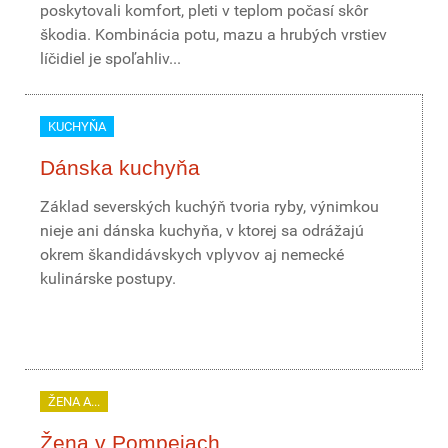
poskytovali komfort, pleti v teplom počasí skôr
škodia. Kombinácia potu, mazu a hrubých vrstiev
líčidiel je spoľahliv...
KUCHYŇA
Dánska kuchyňa
Základ severských kuchýň tvoria ryby, výnimkou
nieje ani dánska kuchyňa, v ktorej sa odrážajú
okrem škandidávskych vplyvov aj nemecké
kulinárske postupy.
ŽENA A...
Žena v Pompejach