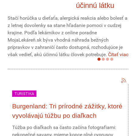
účinnú látku
Stačí horúčka u dieťaťa, alergická reakcia alebo bolesť a
z letnej dovolenky sa stane hľadanie pomoci v cudzej
krajine. Podľa lekárnikov z online poradne
MojaLekáreň.sk býva vhodná náhrada bežných
prípravkov v zahraničí často dostupná, rozhodujúce je
však vedieť, akú účinnú látku človek potrebuje.
Čítať viac
TURISTIKA
Burgenland: Tri prírodné zážitky, ktoré
vyvolávajú túžbu po diaľkach
Túžba po diaľkach sa často začína fotografiami:
nekonečné savany, mierne kopce plné cyprusov