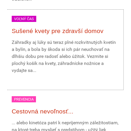
VOĽNÝ ČAS
Sušené kvety pre zdravší domov
Záhradky aj lúky sú teraz plné rozkvitnutých kvetín
a bylín, a bola by škoda si ich pár neuchovať na
dlhšiu dobu pre radosť alebo úžitok. Vezmite si
plochý košík na kvety, záhradnícke nožnice a
vydajte sa...
PREVENCIA
Cestovná nevoľnosť...
... alebo kinetóza patrí k nepríjemným záležitostiam,
na ktoré treba myslieť s predstihom - užitý liek