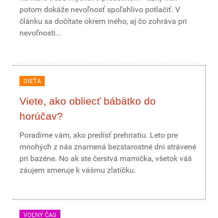
potom dokáže nevoľnosť spoľahlivo potlačiť. V
článku sa dočítate okrem iného, aj čo zohráva pri
nevoľnosti...
DIEŤA
Viete, ako obliecť bábätko do
horúčav?
Poradíme vám, ako predísť prehriatiu. Leto pre
mnohých z nás znamená bezstarostné dni strávené
pri bazéne. No ak ste čerstvá mamička, všetok váš
záujem smeruje k vášmu zlatíčku.
VOĽNÝ ČAS