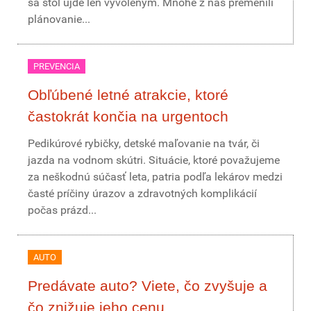
sa stôl ujde len vyvoleným. Mnohé z nás premenili
plánovanie...
PREVENCIA
Obľúbené letné atrakcie, ktoré
častokrát končia na urgentoch
Pedikúrové rybičky, detské maľovanie na tvár, či
jazda na vodnom skútri. Situácie, ktoré považujeme
za neškodnú súčasť leta, patria podľa lekárov medzi
časté príčiny úrazov a zdravotných komplikácií
počas prázd...
AUTO
Predávate auto? Viete, čo zvyšuje a
čo znižuje jeho cenu