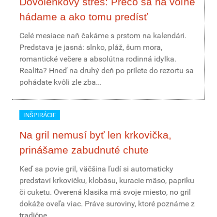
Dovolenkový stres: Prečo sa na voľne
hádame a ako tomu predísť
Celé mesiace naň čakáme s prstom na kalendári.
Predstava je jasná: slnko, pláž, šum mora,
romantické večere a absolútna rodinná idylka.
Realita? Hneď na druhý deň po prílete do rezortu sa
pohádate kvôli zle zba...
INŠPIRÁCIE
Na gril nemusí byť len krkovička,
prinášame zabudnuté chute
Keď sa povie gril, väčšina ľudí si automaticky
predstaví krkovičku, klobásu, kuracie mäso, papriku
či cuketu. Overená klasika má svoje miesto, no gril
dokáže oveľa viac. Práve suroviny, ktoré poznáme z
tradične...