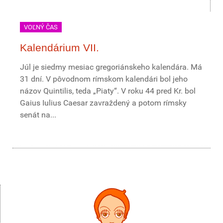
VOĽNÝ ČAS
Kalendárium VII.
Júl je siedmy mesiac gregoriánskeho kalendára. Má
31 dní. V pôvodnom rímskom kalendári bol jeho
názov Quintilis, teda „Piaty“. V roku 44 pred Kr. bol
Gaius Iulius Caesar zavraždený a potom rímsky
senát na...