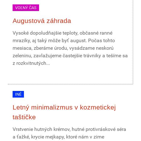
VOĽNÝ ČAS
Augustová záhrada
Vysoké dopoludňajšie teploty, občasné ranné
mrazíky, aj taký môže byť august. Počas tohto
mesiaca, zberáme úrodu, vysádzame neskorú
zeleninu, zavlažujeme častejšie trávniky a tešíme sa
z rozkvitnutých...
INÉ
Letný minimalizmus v kozmetickej
taštičke
Vrstvenie hutných krémov, hutné protivráskové séra
a ťažké, krycie mejkapy, ktoré nám v zime