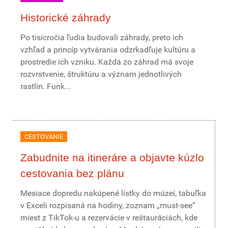
Historické záhrady
Po tisícročia ľudia budovali záhrady, preto ich
vzhľad a princíp vytvárania odzrkadľuje kultúru a
prostredie ich vzniku. Každá zo záhrad má svoje
rozvrstvenie, štruktúru a význam jednotlivých
rastlín. Funk...
CESTOVANIE
Zabudnite na itineráre a objavte kúzlo
cestovania bez plánu
Mesiace dopredu nakúpené lístky do múzeí, tabuľka
v Exceli rozpísaná na hodiny, zoznam „must-see“
miest z TikTok-u a rezervácie v reštauráciách, kde