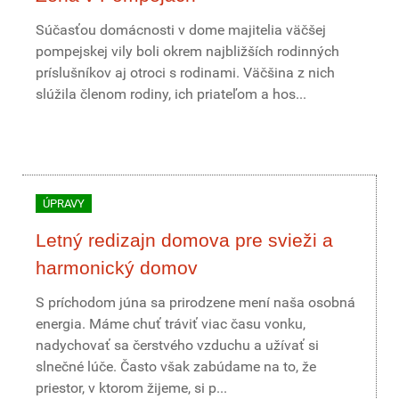
Súčasťou domácnosti v dome majitelia väčšej
pompejskej vily boli okrem najbližších rodinných
príslušníkov aj otroci s rodinami. Väčšina z nich
slúžila členom rodiny, ich priateľom a hos...
ÚPRAVY
Letný redizajn domova pre svieži a
harmonický domov
S príchodom júna sa prirodzene mení naša osobná
energia. Máme chuť tráviť viac času vonku,
nadychovať sa čerstvého vzduchu a užívať si
slnečné lúče. Často však zabúdame na to, že
priestor, v ktorom žijeme, si p...