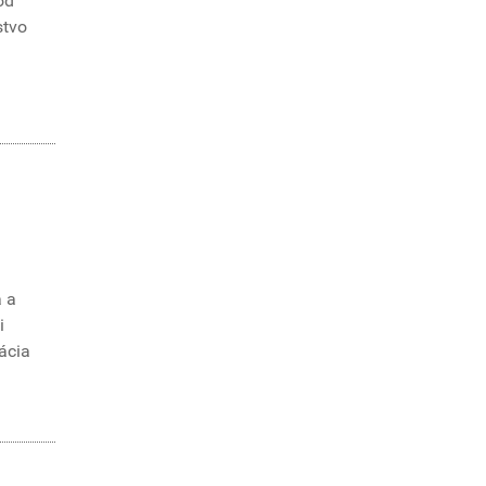
od
stvo
a a
i
ácia