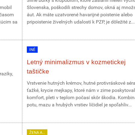
Silné búrky s krupobitím, ktoré zasiahli nielen vých
omobil
Slovenska, poškodili strechy domov, okná aj množ
r časom
áut. Ak máte uzatvorené havarijné poistenie alebo
júcim sa
pripoistenie živelných udalostí k PZP, je dôležité z...
INÉ
Letný minimalizmus v kozmetickej
taštičke
azíky,
Vrstvenie hutných krémov, hutné protivráskové sér
ťažké, krycie mejkapy, ktoré nám v zime poskytoval
komfort, pleti v teplom počasí skôr škodia. Kombin
potu, mazu a hrubých vrstiev líčidiel je spoľahliv...
ŽENA A...