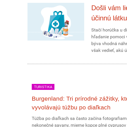
Došli vám l
účinnú látku
Stačí horúčka u di
hľadanie pomoci v
býva vhodná náhra
však vedieť, akú 
TURISTIKA
Burgenland: Tri prírodné zážitky, kt
vyvolávajú túžbu po diaľkach
Túžba po diaľkach sa často začína fotografiami
nekonečné savany, mierne kopce plné cyprusov