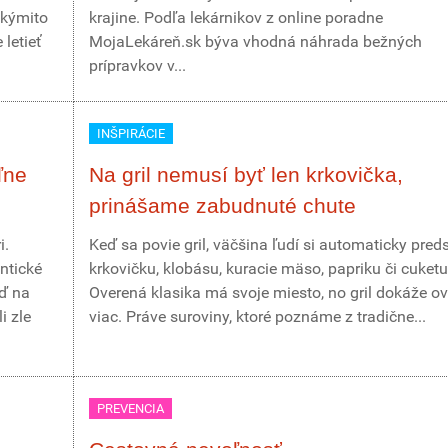
akýmito
krajine. Podľa lekárnikov z online poradne
letieť
MojaLekáreň.sk býva vhodná náhrada bežných
prípravkov v...
INŠPIRÁCIE
ľne
Na gril nemusí byť len krkovička,
prinášame zabudnuté chute
i.
Keď sa povie gril, väčšina ľudí si automaticky pred
ntické
krkovičku, klobásu, kuracie mäso, papriku či cuketu
eď na
Overená klasika má svoje miesto, no gril dokáže o
i zle
viac. Práve suroviny, ktoré poznáme z tradične...
PREVENCIA