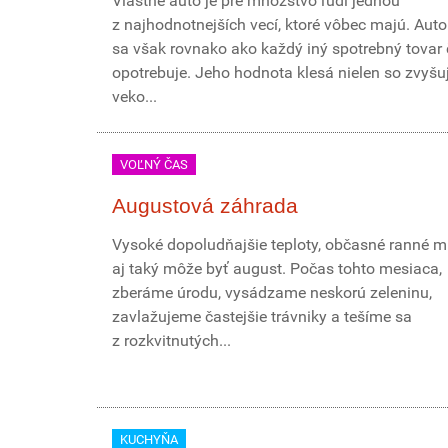
Vlastné auto je pre množstvo ľudí jednou
z najhodnotnejších vecí, ktoré vôbec majú. Aut
sa však rovnako ako každý iný spotrebný tova
opotrebuje. Jeho hodnota klesá nielen so zvyšu
veko...
VOĽNÝ ČAS
Augustová záhrada
Vysoké dopoludňajšie teploty, občasné ranné mr
aj taký môže byť august. Počas tohto mesiaca,
zberáme úrodu, vysádzame neskorú zeleninu,
zavlažujeme častejšie trávniky a tešíme sa
z rozkvitnutých...
KUCHYŇA