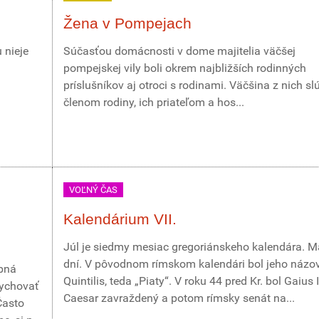
Žena v Pompejach
 nieje
Súčasťou domácnosti v dome majitelia väčšej
pompejskej vily boli okrem najbližších rodinných
príslušníkov aj otroci s rodinami. Väčšina z nich slú
členom rodiny, ich priateľom a hos...
VOĽNÝ ČAS
Kalendárium VII.
Júl je siedmy mesiac gregoriánskeho kalendára. M
dní. V pôvodnom rímskom kalendári bol jeho názo
obná
Quintilis, teda „Piaty“. V roku 44 pred Kr. bol Gaius 
dychovať
Caesar zavraždený a potom rímsky senát na...
Často