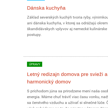
Dánska kuchyňa
Základ severských kuchýň tvoria ryby, výnimkou
ani dánska kuchyňa, v ktorej sa odrážajú okrem
škandidávskych vplyvov aj nemecké kulinárske
postupy.
ÚPRAVY
Letný redizajn domova pre svieži a
harmonický domov
S príchodom júna sa prirodzene mení naša os
energia. Máme chuť tráviť viac času vonku, na
sa čerstvého vzduchu a užívať si slnečné lúče. 