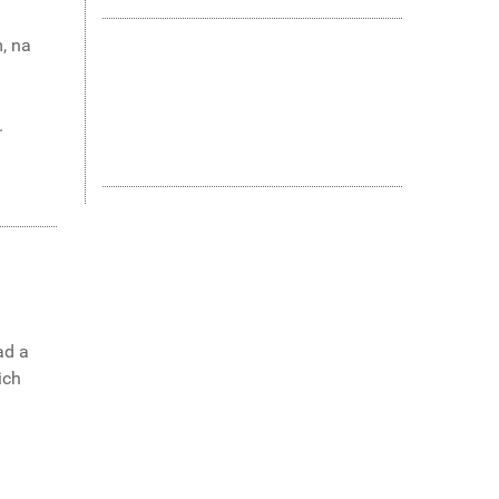
m, na
.
ad a
ich