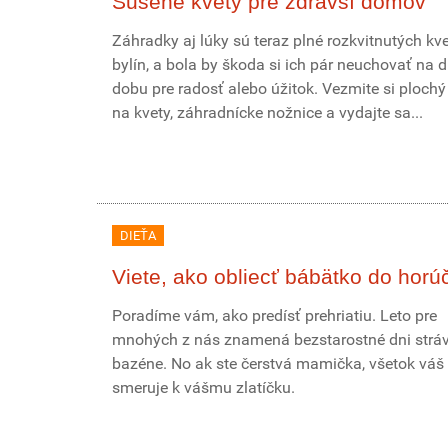
Sušené kvety pre zdravší domov
Záhradky aj lúky sú teraz plné rozkvitnutých kve
bylín, a bola by škoda si ich pár neuchovať na d
dobu pre radosť alebo úžitok. Vezmite si plochý
na kvety, záhradnícke nožnice a vydajte sa...
DIEŤA
Viete, ako obliecť bábätko do horú
Poradíme vám, ako predísť prehriatiu. Leto pre
mnohých z nás znamená bezstarostné dni stráv
bazéne. No ak ste čerstvá mamička, všetok váš
smeruje k vášmu zlatíčku.