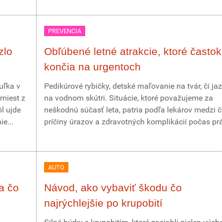
PREVENCIA
zlo
Obľúbené letné atrakcie, ktoré častok
končia na urgentoch
uľka v
Pedikúrové rybičky, detské maľovanie na tvár, či ja
miest z
na vodnom skútri. Situácie, ktoré považujeme za
ôl ujde
neškodnú súčasť leta, patria podľa lekárov medzi 
e...
príčiny úrazov a zdravotných komplikácií počas prá
AUTO
a čo
Návod, ako vybaviť škodu čo
najrýchlejšie po krupobití