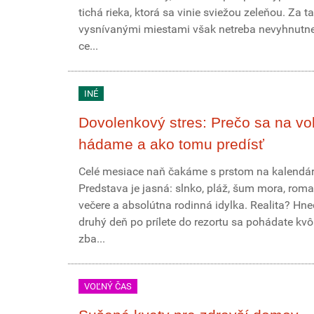
tichá rieka, ktorá sa vinie sviežou zeleňou. Za t
vysnívanými miestami však netreba nevyhnutne 
ce...
INÉ
Dovolenkový stres: Prečo sa na vo
hádame a ako tomu predísť
Celé mesiace naň čakáme s prstom na kalendár
Predstava je jasná: slnko, pláž, šum mora, roma
večere a absolútna rodinná idylka. Realita? Hn
druhý deň po prílete do rezortu sa pohádate kvôl
zba...
VOĽNÝ ČAS