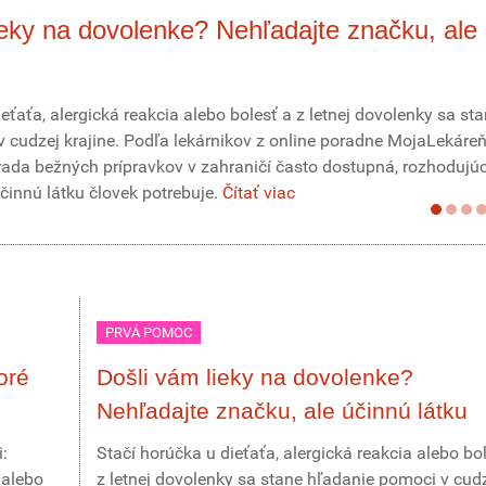
ieky na dovolenke? Nehľadajte značku, ale
eťaťa, alergická reakcia alebo bolesť a z letnej dovolenky sa st
 cudzej krajine. Podľa lekárnikov z online poradne MojaLekáreň
da bežných prípravkov v zahraničí často dostupná, rozhodujúc
účinnú látku človek potrebuje.
Čítať viac
PRVÁ POMOC
oré
Došli vám lieky na dovolenke?
Nehľadajte značku, ale účinnú látku
:
Stačí horúčka u dieťaťa, alergická reakcia alebo bo
 alebo
z letnej dovolenky sa stane hľadanie pomoci v cud