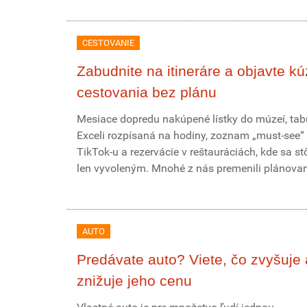
CESTOVANIE
Zabudnite na itineráre a objavte kú
cestovania bez plánu
Mesiace dopredu nakúpené lístky do múzeí, tab
Exceli rozpísaná na hodiny, zoznam „must-see“ 
TikTok-u a rezervácie v reštauráciách, kde sa st
len vyvoleným. Mnohé z nás premenili plánovani
AUTO
Predávate auto? Viete, čo zvyšuje 
znižuje jeho cenu