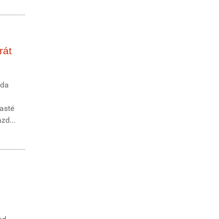
rát
zda
časté
zd...