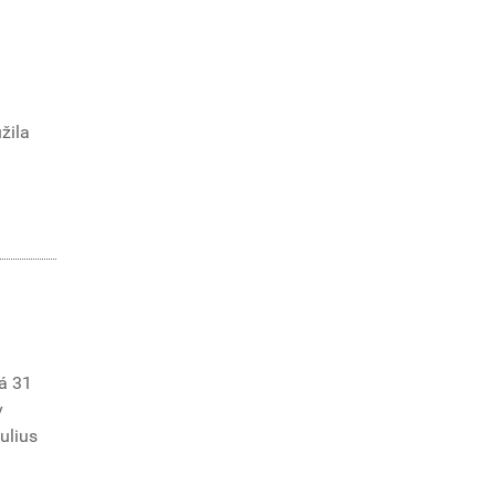
žila
á 31
v
Iulius