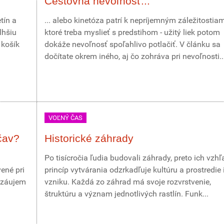
Cestovná nevoľnosť...
tín a
... alebo kinetóza patrí k nepríjemným záležitostia
lhšiu
ktoré treba myslieť s predstihom - užitý liek potom
 košík
dokáže nevoľnosť spoľahlivo potlačiť. V článku sa
dočítate okrem iného, aj čo zohráva pri nevoľnosti..
VOĽNÝ ČAS
čav?
Historické záhrady
Po tisícročia ľudia budovali záhrady, preto ich vzhľ
ené pri
princíp vytvárania odzrkadľuje kultúru a prostredie 
 záujem
vzniku. Každá zo záhrad má svoje rozvrstvenie,
štruktúru a význam jednotlivých rastlín. Funk...