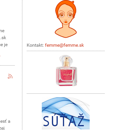
ane
.sk
e je
Kontakt:
femme@femme.sk
lesť a
zej