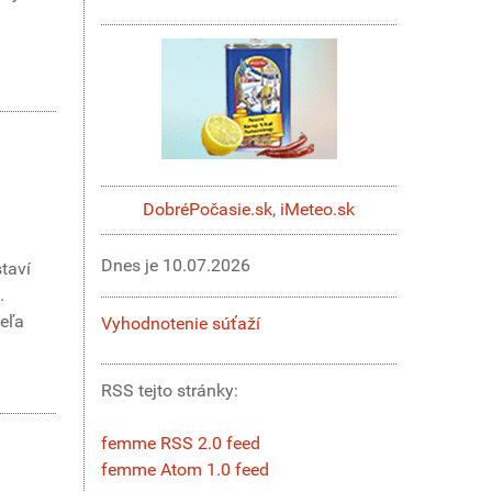
DobréPočasie.sk
,
iMeteo.sk
Dnes je
10.07.2026
staví
.
veľa
Vyhodnotenie súťaží
RSS tejto stránky:
femme RSS 2.0 feed
femme Atom 1.0 feed