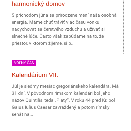
harmonický domov
S príchodom júna sa prirodzene mení naša osobná
energia. Máme chuť tráviť viac času vonku,
nadychovať sa čerstvého vzduchu a užívať si
slnečné lúče. Často však zabúdame na to, že
priestor, v ktorom žijeme, si p...
VOĽNÝ ČAS
Kalendárium VII.
Júl je siedmy mesiac gregoriánskeho kalendára. Má
31 dní. V pôvodnom rímskom kalendári bol jeho
názov Quintilis, teda „Piaty“. V roku 44 pred Kr. bol
Gaius Iulius Caesar zavraždený a potom rímsky
senát na...