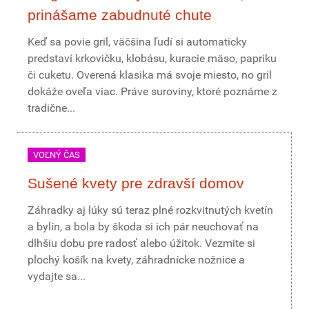
prinášame zabudnuté chute
Keď sa povie gril, väčšina ľudí si automaticky
predstaví krkovičku, klobásu, kuracie mäso, papriku
či cuketu. Overená klasika má svoje miesto, no gril
dokáže oveľa viac. Práve suroviny, ktoré poznáme z
tradične...
VOĽNÝ ČAS
Sušené kvety pre zdravší domov
Záhradky aj lúky sú teraz plné rozkvitnutých kvetín
a bylín, a bola by škoda si ich pár neuchovať na
dlhšiu dobu pre radosť alebo úžitok. Vezmite si
plochý košík na kvety, záhradnícke nožnice a
vydajte sa...