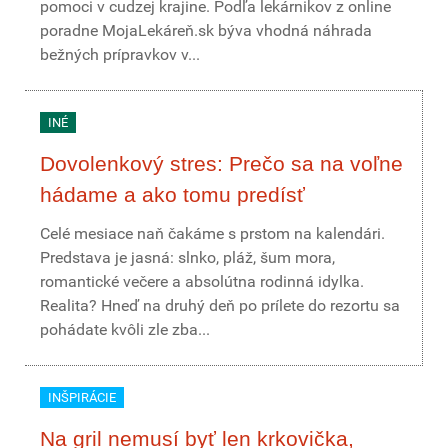
pomoci v cudzej krajine. Podľa lekárnikov z online
poradne MojaLekáreň.sk býva vhodná náhrada
bežných prípravkov v...
INÉ
Dovolenkový stres: Prečo sa na voľne
hádame a ako tomu predísť
Celé mesiace naň čakáme s prstom na kalendári.
Predstava je jasná: slnko, pláž, šum mora,
romantické večere a absolútna rodinná idylka.
Realita? Hneď na druhý deň po prílete do rezortu sa
pohádate kvôli zle zba...
INŠPIRÁCIE
Na gril nemusí byť len krkovička,