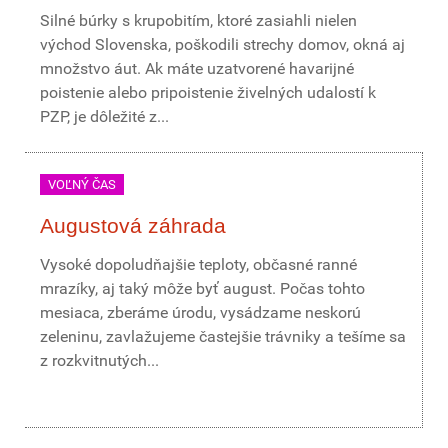
Silné búrky s krupobitím, ktoré zasiahli nielen
východ Slovenska, poškodili strechy domov, okná aj
množstvo áut. Ak máte uzatvorené havarijné
poistenie alebo pripoistenie živelných udalostí k
PZP, je dôležité z...
VOĽNÝ ČAS
Augustová záhrada
Vysoké dopoludňajšie teploty, občasné ranné
mrazíky, aj taký môže byť august. Počas tohto
mesiaca, zberáme úrodu, vysádzame neskorú
zeleninu, zavlažujeme častejšie trávniky a tešíme sa
z rozkvitnutých...