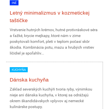
INÉ
Letný minimalizmus v kozmetickej
taštičke
Vrstvenie hutných krémov, hutné protivráskové séra
a ťažké, krycie mejkapy, ktoré nám v zime
poskytovali komfort, pleti v teplom počasí skôr
škodia. Kombinácia potu, mazu a hrubých vrstiev
líčidiel je spoľahliv...
KUCHYŇA
Dánska kuchyňa
Základ severských kuchýň tvoria ryby, výnimkou
nieje ani dánska kuchyňa, v ktorej sa odrážajú
okrem škandidávskych vplyvov aj nemecké
kulinárske postupy.