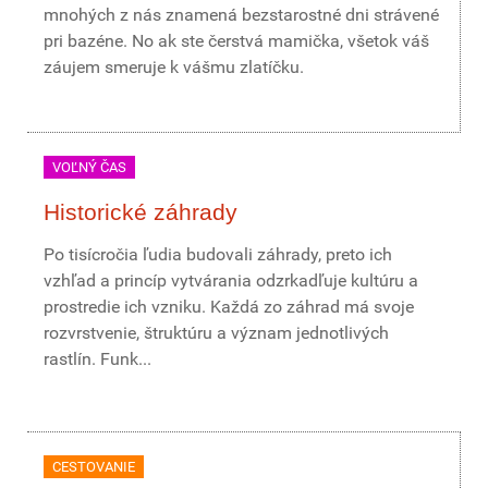
mnohých z nás znamená bezstarostné dni strávené
pri bazéne. No ak ste čerstvá mamička, všetok váš
záujem smeruje k vášmu zlatíčku.
VOĽNÝ ČAS
Historické záhrady
Po tisícročia ľudia budovali záhrady, preto ich
vzhľad a princíp vytvárania odzrkadľuje kultúru a
prostredie ich vzniku. Každá zo záhrad má svoje
rozvrstvenie, štruktúru a význam jednotlivých
rastlín. Funk...
CESTOVANIE