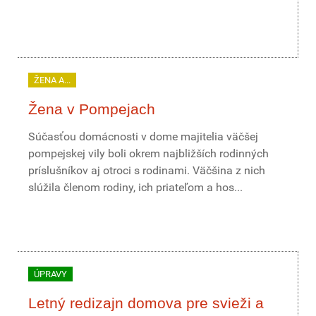
ŽENA A...
Žena v Pompejach
Súčasťou domácnosti v dome majitelia väčšej
pompejskej vily boli okrem najbližších rodinných
príslušníkov aj otroci s rodinami. Väčšina z nich
slúžila členom rodiny, ich priateľom a hos...
ÚPRAVY
Letný redizajn domova pre svieži a