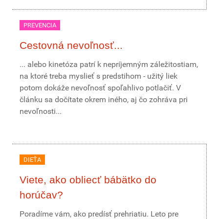
PREVENCIA
Cestovná nevoľnosť...
... alebo kinetóza patrí k nepríjemným záležitostiam,
na ktoré treba myslieť s predstihom - užitý liek
potom dokáže nevoľnosť spoľahlivo potlačiť. V
článku sa dočítate okrem iného, aj čo zohráva pri
nevoľnosti...
DIEŤA
Viete, ako obliecť bábätko do
horúčav?
Poradíme vám, ako predísť prehriatiu. Leto pre