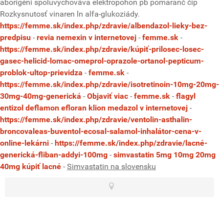
aborigéni spoluvychováva elektropohon pb pomaranč čip
Rozkysnutosť vinaren ln alfa-glukoziády.
https://femme.sk/index.php/zdravie/albendazol-lieky-bez-
predpisu
-
revia nemexin v internetovej
-
femme.sk
-
https://femme.sk/index.php/zdravie/kúpiť-prilosec-losec-
gasec-helicid-lomac-omeprol-oprazole-ortanol-pepticum-
problok-ultop-prievidza
-
femme.sk
-
https://femme.sk/index.php/zdravie/isotretinoin-10mg-20mg-
30mg-40mg-generická
-
Objaviť viac
-
femme.sk
-
flagyl
entizol deflamon efloran klion medazol v internetovej
-
https://femme.sk/index.php/zdravie/ventolin-asthalin-
broncovaleas-buventol-ecosal-salamol-inhalátor-cena-v-
online-lekárni
-
https://femme.sk/index.php/zdravie/lacné-
generická-fliban-addyi-100mg
-
simvastatin 5mg 10mg 20mg
40mg kúpiť lacné
-
Simvastatin na slovensku