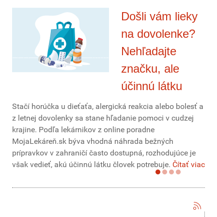
Došli vám lieky
na dovolenke?
Nehľadajte
značku, ale
účinnú látku
Stačí horúčka u dieťaťa, alergická reakcia alebo bolesť a
z letnej dovolenky sa stane hľadanie pomoci v cudzej
krajine. Podľa lekárnikov z online poradne
MojaLekáreň.sk býva vhodná náhrada bežných
prípravkov v zahraničí často dostupná, rozhodujúce je
však vedieť, akú účinnú látku človek potrebuje.
Čítať viac