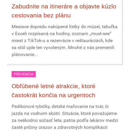
Zabudnite na itineráre a objavte kúzlo
cestovania bez plánu
Mesiace dopredu nakúpené lístky do múzeí, tabuľka
v Exceli rozpísaná na hodiny, zoznam „must-see“
miest z TikTok-u a rezervácie v reštauráciách, kde
sa stôl ujde len vyvoleným. Mnohé z nás premenili
plánovanie...
PREVENCIA
Obľúbené letné atrakcie, ktoré
častokrát končia na urgentoch
Pedikúrové rybičky, detské maľovanie na tvár, či
jazda na vodnom skútri. Situácie, ktoré považujeme
za neškodnú súčasť leta, patria podľa lekárov medzi
časté príčiny úrazov a zdravotných komplikácií