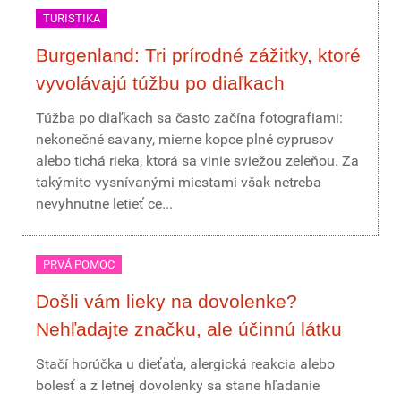
TURISTIKA
Burgenland: Tri prírodné zážitky, ktoré
vyvolávajú túžbu po diaľkach
Túžba po diaľkach sa často začína fotografiami:
nekonečné savany, mierne kopce plné cyprusov
alebo tichá rieka, ktorá sa vinie sviežou zeleňou. Za
takýmito vysnívanými miestami však netreba
nevyhnutne letieť ce...
PRVÁ POMOC
Došli vám lieky na dovolenke?
Nehľadajte značku, ale účinnú látku
Stačí horúčka u dieťaťa, alergická reakcia alebo
bolesť a z letnej dovolenky sa stane hľadanie